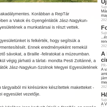
Új
Sajt
Már
 akadálymentes. Korábban a RepTár
mag
202
ében a Vakok és Gyengénlátók Jász-Nagykun-
Fo
esületének a munkatársai is részt vettek.
Sajt
...
gyesületünket is felkérték, hogy segítsük a
ren
202
ymentesítését. Ennek eredményeként remekül
A 
tő sávokat, a Braille -feliratokat a múzeumban.
ci
kül végig járható a tárlat- mondta Pesti Zoltánné, a
PR-
átók Jász-Nagykun-Szolnok Megyei Egyesületének
A v
ami
jár
meg
202
b tárgyaiból mi kirésünkre készítettek maketteket -
H
i egyesület vezetője.
Sajt
A V