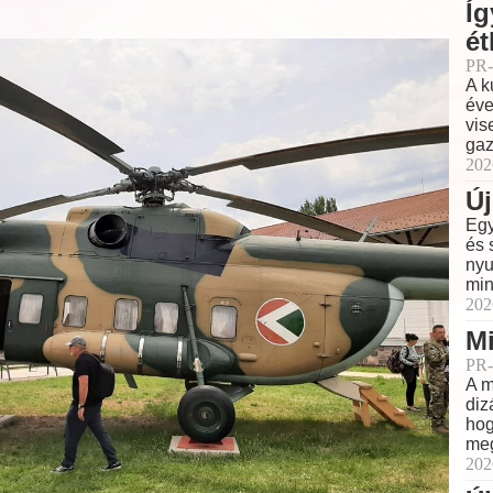
Íg
ét
PR-
A k
éve
vis
gaz
202
Új
Egy
és 
nyu
min
202
Mi
PR-
A m
diz
hog
meg
202