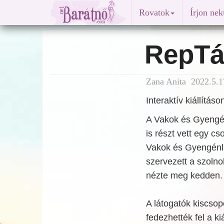
Rovatok
Írjon ne
RepTá
Zana Anita 2022.5.1
Interaktív kiállítás
A Vakok és Gyengé
is részt vett egy c
Vakok és Gyengénl
szervezett a szolno
nézte meg kedden.
A látogatók kiscsop
fedezhették fel a kiá