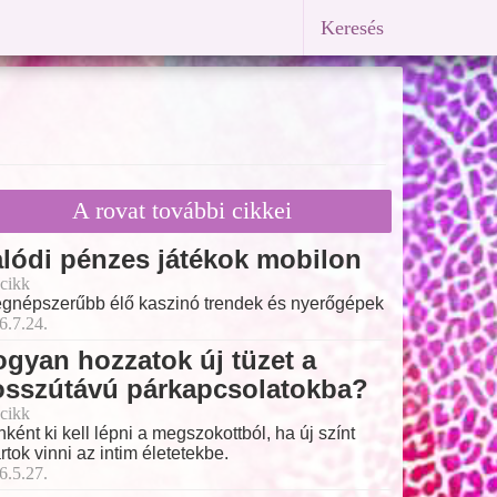
Keresés
A rovat további cikkei
lódi pénzes játékok mobilon
cikk
egnépszerűbb élő kaszinó trendek és nyerőgépek
6.7.24.
gyan hozzatok új tüzet a
osszútávú párkapcsolatokba?
cikk
nként ki kell lépni a megszokottból, ha új színt
rtok vinni az intim életetekbe.
6.5.27.