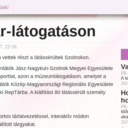
künk!
r-látogatáson
7. 22:16
on vettek részt a látássérültek Szolnokon.
Va
nlátók Jász-Nagykun-Szolnok Megyei Egyesülete
PR-
soporttal, azon a múzeumlátogatáson, amelyet a
A l
202
átók Közép-Magyarországi Regionális Egyesülete
Ho
ki RepTárba. A kiállítást 80 látássérült személy
h
PR-
Idő
ortos tárlatvezetéssel, interaktív módon
aka
202
llított tárgyakat.