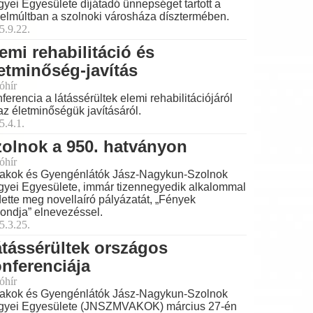
yei Egyesülete díjátadó ünnepséget tartott a
elmúltban a szolnoki városháza dísztermében.
5.9.22.
emi rehabilitáció és
etminőség-javítás
óhír
ferencia a látássérültek elemi rehabilitációjáról
az életminőségük javításáról.
5.4.1.
olnok a 950. hatványon
óhír
akok és Gyengénlátók Jász-Nagykun-Szolnok
yei Egyesülete, immár tizennegyedik alkalommal
dette meg novellaíró pályázatát, „Fények
ondja” elnevezéssel.
5.3.25.
tássérültek országos
nferenciája
óhír
akok és Gyengénlátók Jász-Nagykun-Szolnok
yei Egyesülete (JNSZMVAKOK) március 27-én