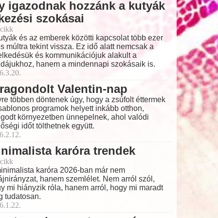
y igazodnak hozzánk a kutyák
kezési szokásai
cikk
utyák és az emberek közötti kapcsolat több ezer
s múltra tekint vissza. Ez idő alatt nemcsak a
elkedésük és kommunikációjuk alakult a
dájukhoz, hanem a mindennapi szokásaik is.
6.3.20.
ragondolt Valentin-nap
re többen döntenek úgy, hogy a zsúfolt éttermek
sablonos programok helyett inkább otthon,
godt környezetben ünnepelnek, ahol valódi
őségi időt tölthetnek együtt.
6.2.12.
nimalista karóra trendek
cikk
inimalista karóra 2026-ban már nem
ájnirányzat, hanem szemlélet. Nem arról szól,
y mi hiányzik róla, hanem arról, hogy mi maradt
 tudatosan.
6.1.22.