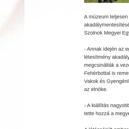
A múzeum teljesen
akadálymentesítés
Szolnok Megyei Egy
- Annak idején az e
létesítmény akadál
megcsinálták a veze
Fehérbottal is reme
Vakok és Gyengénl
az elnöke.
- A kiállítás nagyob
tette hozzá a megye