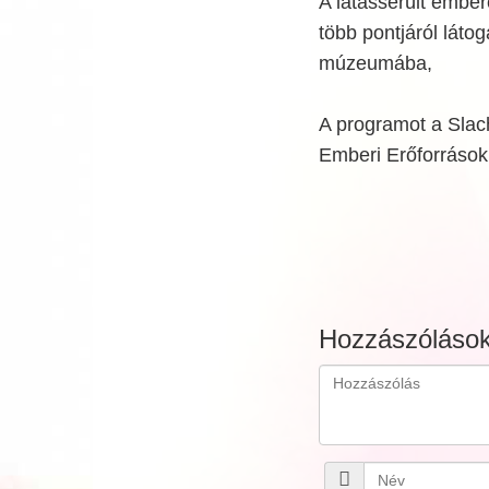
A látássérült ember
több pontjáról láto
múzeumába,
A programot a Slach
Emberi Erőforrások
Hozzászóláso