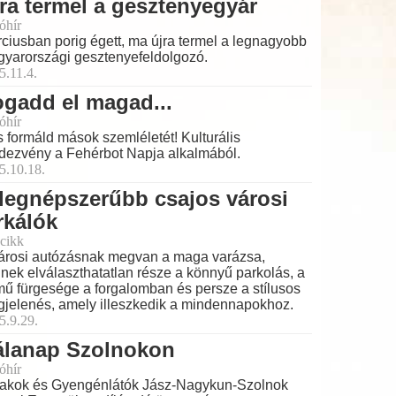
ra termel a gesztenyegyár
óhír
ciusban porig égett, ma újra termel a legnagyobb
yarországi gesztenyefeldolgozó.
5.11.4.
gadd el magad...
óhír
és formáld mások szemléletét! Kulturális
dezvény a Fehérbot Napja alkalmából.
5.10.18.
legnépszerűbb csajos városi
rkálók
cikk
árosi autózásnak megvan a maga varázsa,
nek elválaszthatatlan része a könnyű parkolás, a
mű fürgesége a forgalomban és persze a stílusos
jelenés, amely illeszkedik a mindennapokhoz.
5.9.29.
álanap Szolnokon
óhír
akok és Gyengénlátók Jász-Nagykun-Szolnok