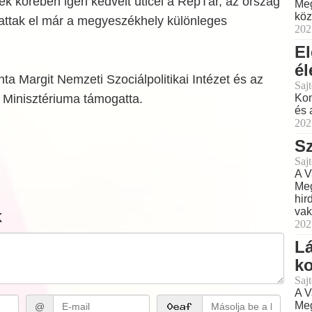
ek körében igen kedvelt úticél a RepTár, az ország
Meg
köz
gattak el már a megyeszékhely különleges
202
El
él
ta Margit Nemzeti Szociálpolitikai Intézet és az
Sajt
 Minisztériuma támogatta.
Kon
és 
202
Sz
Sajt
A V
Meg
hir
vak
k
202
Lá
ko
Sajt
A V
Meg
@