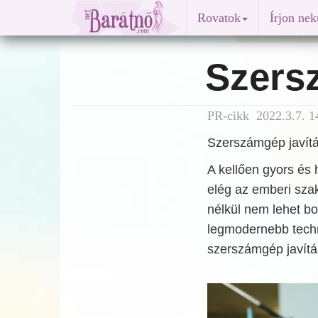
Rovatok
Írjon ne
Szers
PR-cikk 2022.3.7. 1
Szerszámgép javítá
A kellően gyors és
elég az emberi sza
nélkül nem lehet b
legmodernebb techn
szerszámgép javítá