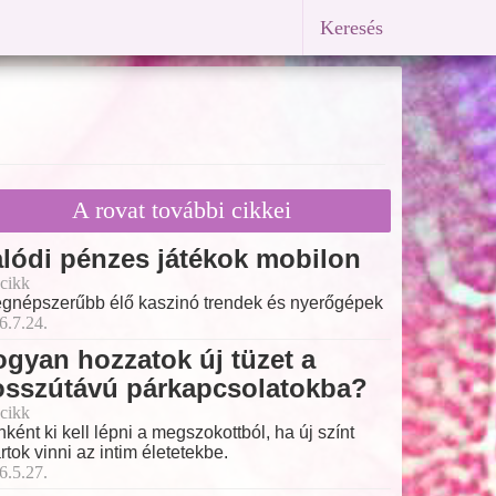
Keresés
A rovat további cikkei
lódi pénzes játékok mobilon
cikk
egnépszerűbb élő kaszinó trendek és nyerőgépek
6.7.24.
gyan hozzatok új tüzet a
osszútávú párkapcsolatokba?
cikk
nként ki kell lépni a megszokottból, ha új színt
rtok vinni az intim életetekbe.
6.5.27.