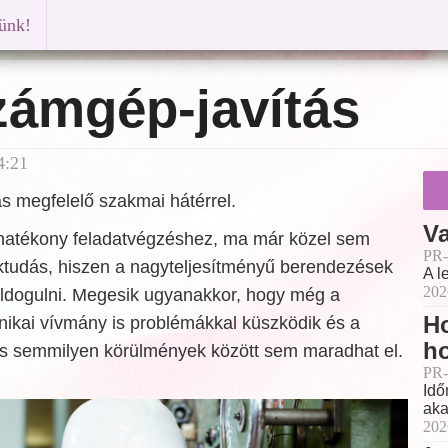
künk!
zámgép-javítás
4:21
s megfelelő szakmai hátérrel.
Va
 hatékony feladatvégzéshez, ma már közel sem
PR-
ktudás, hiszen a nagyteljesítményű berendezések
A l
202
oldogulni. Megesik ugyanakkor, hogy még a
Ho
ikai vívmány is problémákkal küszködik és a
h
s semmilyen körülmények között sem maradhat el.
PR-
Idő
aka
202