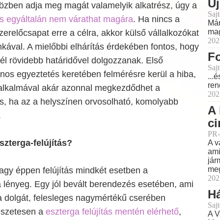
Új
közben adja meg magát valamelyik alkatrész, úgy a
Sajt
s egyáltalán nem várathat magára
. Ha nincs a
Már
mag
zerelőcsapat erre a célra, akkor külső vállalkozókat
202
kával. A mielőbbi elhárítás érdekében fontos, hogy
Fo
l rövidebb határidővel dolgozzanak. Első
Sajt
nos egyeztetés keretében felmérésre kerül a hiba,
...
ren
 alkalmával akár azonnal megkezdődhet a
202
s, ha az a helyszínen orvosolható, komolyabb
A 
.
ci
PR-
szterga-felújítás?
A v
ami
jár
meg
agy éppen felújítás mindkét esetben a
202
a lényeg. Egy jól bevált berendezés esetében, ami
H
 a dolgát, felesleges nagymértékű cserében
Sajt
észetesen a
eszterga felújítás mentén elérhető
,
A V