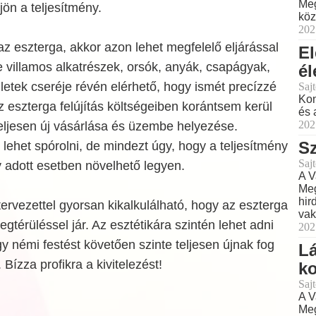
Meg
jön a teljesítmény.
köz
202
 az eszterga, akkor azon lehet megfelelő eljárással
El
le villamos alkatrészek, orsók, anyák, csapágyak,
él
letek cseréje révén elérhető, hogy ismét precízzé
Sajt
Kon
z eszterga felújítás költségeiben korántsem kerül
és 
202
eljesen új vásárlása és üzembe helyezése.
Sz
lehet spórolni, de mindezt úgy, hogy a teljesítmény
Sajt
adott esetben növelhető legyen.
A V
Meg
hir
ervezettel gyorsan kikalkulálható, hogy az eszterga
vak
gtérüléssel jár. Az esztétikára szintén lehet adni
202
y némi festést követően szinte teljesen újnak fog
Lá
Bízza profikra a kivitelezést!
ko
Sajt
A V
Meg