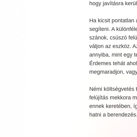
hogy javításra kerül
Ha kicsit pontatlan
segíteni. A különfé
szánok, csúszó felü
váljon az eszköz. A
annyiba, mint egy t
Érdemes tehát ahol 
megmaradjon, vagy 
Némi költségvetés t
felújítás mekkora me
ennek keretében, íg
hatni a berendezés. 