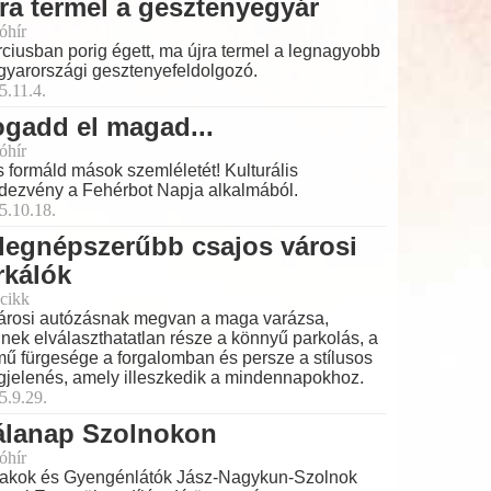
ra termel a gesztenyegyár
óhír
ciusban porig égett, ma újra termel a legnagyobb
yarországi gesztenyefeldolgozó.
5.11.4.
gadd el magad...
óhír
és formáld mások szemléletét! Kulturális
dezvény a Fehérbot Napja alkalmából.
5.10.18.
legnépszerűbb csajos városi
rkálók
cikk
árosi autózásnak megvan a maga varázsa,
nek elválaszthatatlan része a könnyű parkolás, a
mű fürgesége a forgalomban és persze a stílusos
jelenés, amely illeszkedik a mindennapokhoz.
5.9.29.
álanap Szolnokon
óhír
akok és Gyengénlátók Jász-Nagykun-Szolnok