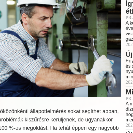
Íg
ét
PR-
A k
éve
vis
gaz
202
Új
Egy
és 
nyu
min
202
Mi
PR-
A m
diz
őközönkénti állapotfelmérés sokat segíthet abban,
hog
problémák kiszűrésre kerüljenek, de ugyanakkor
meg
202
100 %-os megoldást. Ha tehát éppen egy nagyobb