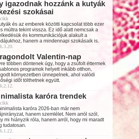
y igazodnak hozzánk a kutyák
kezési szokásai
cikk
utyák és az emberek közötti kapcsolat több ezer
s múltra tekint vissza. Ez idő alatt nemcsak a
elkedésük és kommunikációjuk alakult a
dájukhoz, hanem a mindennapi szokásaik is.
6.3.20.
ragondolt Valentin-nap
re többen döntenek úgy, hogy a zsúfolt éttermek
sablonos programok helyett inkább otthon,
godt környezetben ünnepelnek, ahol valódi
őségi időt tölthetnek együtt.
6.2.12.
nimalista karóra trendek
cikk
inimalista karóra 2026-ban már nem
ájnirányzat, hanem szemlélet. Nem arról szól,
y mi hiányzik róla, hanem arról, hogy mi maradt
 tudatosan.
6.1.22.