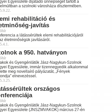
yei Egyesülete díjátadó ünnepséget tartott a
elmúltban a szolnoki városháza dísztermében.
5.9.22.
emi rehabilitáció és
etminőség-javítás
óhír
ferencia a látássérültek elemi rehabilitációjáról
az életminőségük javításáról.
5.4.1.
olnok a 950. hatványon
óhír
akok és Gyengénlátók Jász-Nagykun-Szolnok
yei Egyesülete, immár tizennegyedik alkalommal
dette meg novellaíró pályázatát, „Fények
ondja” elnevezéssel.
5.3.25.
tássérültek országos
nferenciája
óhír
akok és Gyengénlátók Jász-Nagykun-Szolnok
yei Egyesülete (JNSZMVAKOK) március 27-én