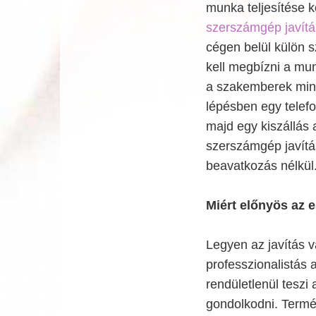
munka teljesítése 
szerszámgép javítá
cégen belül külön s
kell megbízni a mun
a szakemberek miné
lépésben egy telefo
majd egy kiszállás
szerszámgép javítá
beavatkozás nélkül
Miért előnyös az e
Legyen az javítás v
professzionalistás 
rendületlenül teszi
gondolkodni. Term