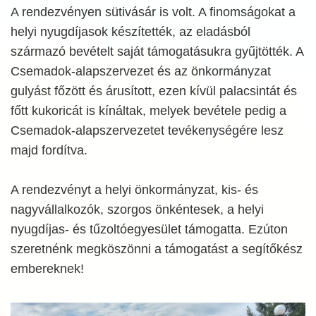
A rendezvényen sütivásár is volt. A finomságokat a
helyi nyugdíjasok készítették, az eladásból
származó bevételt saját támogatásukra gyűjtötték. A
Csemadok-alapszervezet és az önkormányzat
gulyást főzött és árusított, ezen kívül palacsintát és
főtt kukoricát is kínáltak, melyek bevétele pedig a
Csemadok-alapszervezetet tevékenységére lesz
majd fordítva.
A rendezvényt a helyi önkormányzat, kis- és
nagyvállalkozók, szorgos önkéntesek, a helyi
nyugdíjas- és tűzoltóegyesület támogatta. Ezúton
szeretnénk megköszönni a támogatást a segítőkész
embereknek!