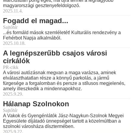
Márciusban porig égett, ma újra termel a legnagyobb
magyarországi gesztenyefeldolgozó.
2025.11.4.
Fogadd el magad...
Sajtóhír
...és formáld mások szemléletét! Kulturális rendezvény a
Fehérbot Napja alkalmából.
2025.10.18.
A legnépszerűbb csajos városi
cirkálók
PR-cikk
A városi autózásnak megvan a maga varázsa, aminek
elválaszthatatlan része a könnyű parkolás, a jármű
fürgesége a forgalomban és persze a stílusos megjelenés,
amely illeszkedik a mindennapokhoz.
2025.9.29.
Hálanap Szolnokon
Sajtóhír
A Vakok és Gyengénlátók Jász-Nagykun-Szolnok Megyei
Egyesülete díjátadó ünnepséget tartott a közelmúltban a
szolnoki városháza dísztermében.
2025.9.22.