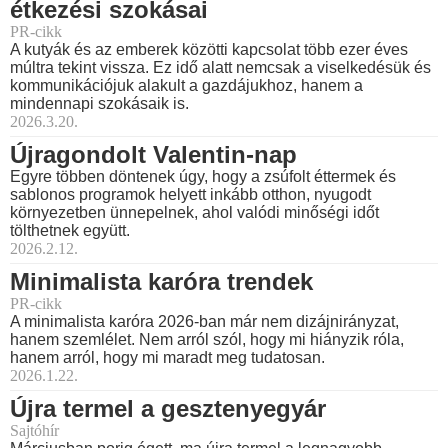
étkezési szokásai
PR-cikk
A kutyák és az emberek közötti kapcsolat több ezer éves
múltra tekint vissza. Ez idő alatt nemcsak a viselkedésük és
kommunikációjuk alakult a gazdájukhoz, hanem a
mindennapi szokásaik is.
2026.3.20.
Újragondolt Valentin-nap
Egyre többen döntenek úgy, hogy a zsúfolt éttermek és
sablonos programok helyett inkább otthon, nyugodt
környezetben ünnepelnek, ahol valódi minőségi időt
tölthetnek együtt.
2026.2.12.
Minimalista karóra trendek
PR-cikk
A minimalista karóra 2026-ban már nem dizájnirányzat,
hanem szemlélet. Nem arról szól, hogy mi hiányzik róla,
hanem arról, hogy mi maradt meg tudatosan.
2026.1.22.
Újra termel a gesztenyegyár
Sajtóhír