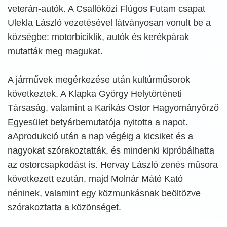
veterán-autók. A Csallóközi Flúgos Futam csapat
Ulekla László vezetésével látványosan vonult be a
községbe: motorbiciklik, autók és kerékpárak
mutatták meg magukat.
A járművek megérkezése után kultúrműsorok
következtek. A Klapka György Helytörténeti
Társaság, valamint a Karikás Ostor Hagyományőrző
Egyesület betyárbemutatója nyitotta a napot.
aAprodukció után a nap végéig a kicsiket és a
nagyokat szórakoztatták, és mindenki kipróbálhatta
az ostorcsapkodást is. Hervay László zenés műsora
következett ezután, majd Molnár Máté Kató
néninek, valamint egy közmunkásnak beöltözve
szórakoztatta a közönséget.