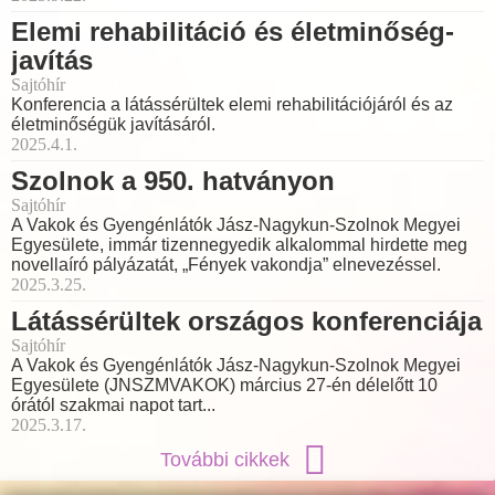
Elemi rehabilitáció és életminőség-
javítás
Sajtóhír
Konferencia a látássérültek elemi rehabilitációjáról és az
életminőségük javításáról.
2025.4.1.
Szolnok a 950. hatványon
Sajtóhír
A Vakok és Gyengénlátók Jász-Nagykun-Szolnok Megyei
Egyesülete, immár tizennegyedik alkalommal hirdette meg
novellaíró pályázatát, „Fények vakondja” elnevezéssel.
2025.3.25.
Látássérültek országos konferenciája
Sajtóhír
A Vakok és Gyengénlátók Jász-Nagykun-Szolnok Megyei
Egyesülete (JNSZMVAKOK) március 27-én délelőtt 10
órától szakmai napot tart...
2025.3.17.
További cikkek