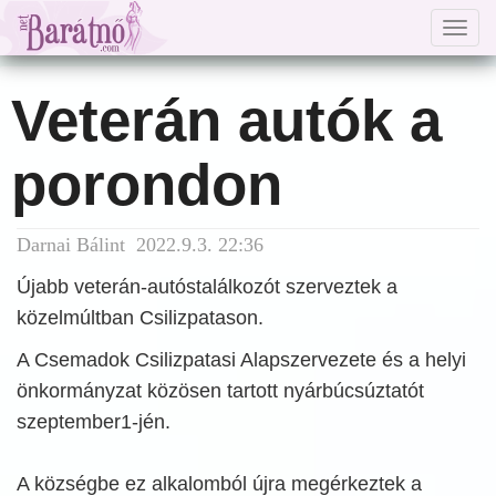
Togg
navig
Veterán autók a
porondon
Darnai Bálint 2022.9.3. 22:36
Újabb veterán-autóstalálkozót szerveztek a
közelmúltban Csilizpatason.
A Csemadok Csilizpatasi Alapszervezete és a helyi
önkormányzat közösen tartott nyárbúcsúztatót
szeptember1-jén.
A községbe ez alkalomból újra megérkeztek a