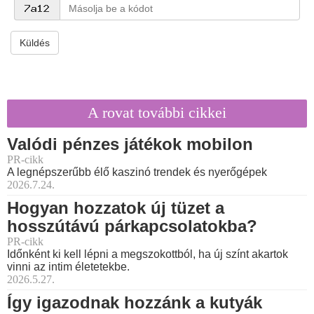
Küldés
A rovat további cikkei
Valódi pénzes játékok mobilon
PR-cikk
A legnépszerűbb élő kaszinó trendek és nyerőgépek
2026.7.24.
Hogyan hozzatok új tüzet a
hosszútávú párkapcsolatokba?
PR-cikk
Időnként ki kell lépni a megszokottból, ha új színt akartok
vinni az intim életetekbe.
2026.5.27.
Így igazodnak hozzánk a kutyák