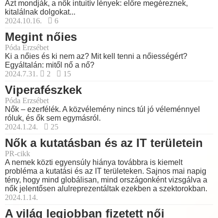
Azt mondják, a nők intuitív lények: előre megéreznek,
kitalálnak dolgokat...
2024.10.16.
6
Megint nőies
Póda Erzsébet
Ki a nőies és ki nem az? Mit kell tenni a nőiességért?
Egyáltalán: mitől nő a nő?
2024.7.31.
2
15
Viperafészkek
Póda Erzsébet
Nők – ezerfélék. A közvélemény nincs túl jó véleménnyel
róluk, és ők sem egymásról.
2024.1.24.
25
Nők a kutatásban és az IT területein
PR-cikk
A nemek közti egyensúly hiánya továbbra is kiemelt
probléma a kutatási és az IT területeken. Sajnos mai napig
tény, hogy mind globálisan, mind országonként vizsgálva a
nők jelentősen alulreprezentáltak ezekben a szektorokban.
2024.1.14.
A világ legjobban fizetett női