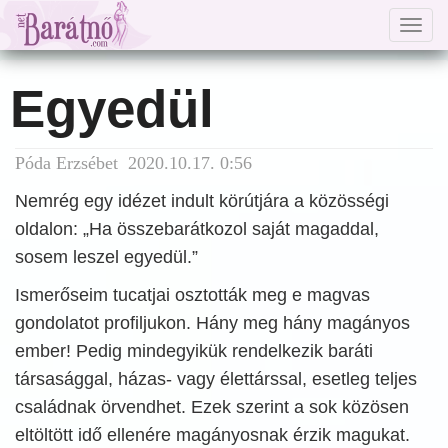
Togg
navig
Egyedül
Póda Erzsébet 2020.10.17. 0:56
Nemrég egy idézet indult körútjára a közösségi
oldalon: „Ha összebarátkozol saját magaddal,
sosem leszel egyedül.”
Ismerőseim tucatjai osztották meg e magvas
gondolatot profiljukon. Hány meg hány magányos
ember! Pedig mindegyikük rendelkezik baráti
társasággal, házas- vagy élettárssal, esetleg teljes
családnak örvendhet. Ezek szerint a sok közösen
eltöltött idő ellenére magányosnak érzik magukat.