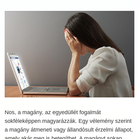
Nos, a magány, az egyedüllét fogalmát
sokféleképpen magyarázzák. Egy vélemény szerint
a magány átmeneti vagy állandósult érzelmi állapot,
amely akár meg is betegíthet. A magányt sokan