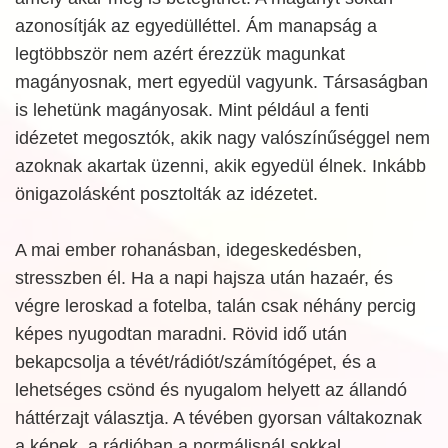
azonosítják az egyedülléttel. Ám manapság a
legtöbbször nem azért érezzük magunkat
magányosnak, mert egyedül vagyunk. Társaságban
is lehetünk magányosak. Mint például a fenti
idézetet megosztók, akik nagy valószínűséggel nem
azoknak akartak üzenni, akik egyedül élnek. Inkább
önigazolásként posztolták az idézetet.
A mai ember rohanásban, idegeskedésben,
stresszben él. Ha a napi hajsza után hazaér, és
végre leroskad a fotelba, talán csak néhány percig
képes nyugodtan maradni. Rövid idő után
bekapcsolja a tévét/rádiót/számítógépet, és a
lehetséges csönd és nyugalom helyett az állandó
háttérzajt választja. A tévében gyorsan váltakoznak
a képek, a rádióban a normálisnál sokkal