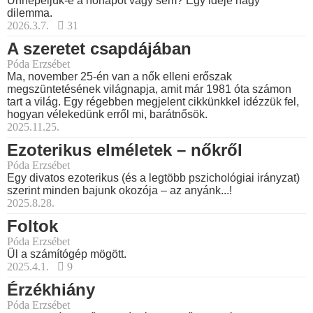
Ünnepeljük-e a nőnapot vagy sem? Egy ideje nagy
dilemma.
2026.3.7.
31
A szeretet csapdájában
Póda Erzsébet
Ma, november 25-én van a nők elleni erőszak
megszüntetésének világnapja, amit már 1981 óta számon
tart a világ. Egy régebben megjelent cikkünkkel idézzük fel,
hogyan vélekedünk erről mi, barátnősök.
2025.11.25.
Ezoterikus elméletek – nőkről
Póda Erzsébet
Egy divatos ezoterikus (és a legtöbb pszichológiai irányzat)
szerint minden bajunk okozója – az anyánk...!
2025.8.28.
Foltok
Póda Erzsébet
Ül a számítógép mögött.
2025.4.1.
9
Érzékhiány
Póda Erzsébet