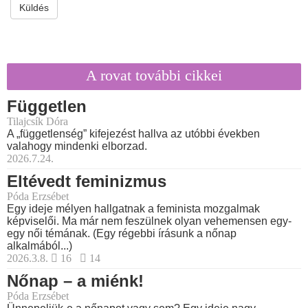
Küldés
A rovat további cikkei
Független
Tilajcsík Dóra
A „függetlenség” kifejezést hallva az utóbbi években
valahogy mindenki elborzad.
2026.7.24.
Eltévedt feminizmus
Póda Erzsébet
Egy ideje mélyen hallgatnak a feminista mozgalmak
képviselői. Ma már nem feszülnek olyan vehemensen egy-
egy női témának. (Egy régebbi írásunk a nőnap
alkalmából...)
2026.3.8.
16
14
Nőnap – a miénk!
Póda Erzsébet