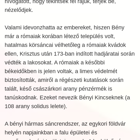
hívogatott, hogy tekintsek fel rájuk, térjek be,
nézelődjek.
Valami idevonzhatta az embereket, hiszen Bény
már a rómaiak korában létező település volt,
hatalmas körsáncai vélhetőleg a rómaiak kvádok
ellen, Krisztus után 173-ban indított hadjáratai során
védték a lakosokat. A rómaiak a későbbi
békeidőkben is jelen voltak, a limes védelmét
biztosították, amiről a régészeti kutatások során
talált, késő császárkori arany pénzérmék is
tanúskodnak. Ezeket nevezik Bényi Kincseknek (a
108 arany solidus lelete).
A bényi hármas sáncrendszer, az egykori földvár
helyén napjainkban a falu épületei és