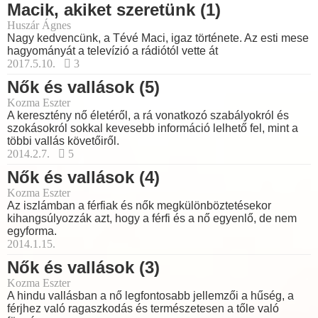
Macik, akiket szeretünk (1)
Huszár Ágnes
Nagy kedvencünk, a Tévé Maci, igaz története. Az esti mese
hagyományát a televízió a rádiótól vette át
2017.5.10.
3
Nők és vallások (5)
Kozma Eszter
A keresztény nő életéről, a rá vonatkozó szabályokról és
szokásokról sokkal kevesebb információ lelhető fel, mint a
többi vallás követőiről.
2014.2.7.
5
Nők és vallások (4)
Kozma Eszter
Az iszlámban a férfiak és nők megkülönböztetésekor
kihangsúlyozzák azt, hogy a férfi és a nő egyenlő, de nem
egyforma.
2014.1.15.
Nők és vallások (3)
Kozma Eszter
A hindu vallásban a nő legfontosabb jellemzői a hűség, a
férjhez való ragaszkodás és természetesen a tőle való