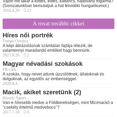
Vajon mit takar a kőttés, kőtés, kattancs, hajtovány fogalma?
(Sorozatunkban bemutatjuk a hat felvidéki hungarikumot.)
2016.4.29.
21
A rovat további cikkei
Híres női portrék
Tompa Orsolya
A képi ábrázolásnak számtalan fajtája létezik, de
valamennyi maradandó emléket hagy bennünk.
2023.9.26.
2
Magyar névadási szokások
PR-cikk
A szokás, hogy nevet adunk újszülöttnek, állatoknak és
dolgoknak, az egyidős az emberiséggel.
2020.8.4.
Macik, akiket szeretünk (2)
Huszár Ágnes
Van-e híresebb medve a Földkerekségen, mint Micimackó a
"csekély értelmű medvebocs"?
2017.7.18.
6