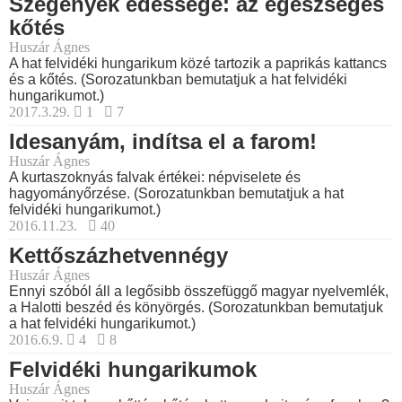
Szegények édessége: az egészséges
kőtés
Huszár Ágnes
A hat felvidéki hungarikum közé tartozik a paprikás kattancs
és a kőtés. (Sorozatunkban bemutatjuk a hat felvidéki
hungarikumot.)
2017.3.29.
1
7
Idesanyám, indítsa el a farom!
Huszár Ágnes
A kurtaszoknyás falvak értékei: népviselete és
hagyományőrzése. (Sorozatunkban bemutatjuk a hat
felvidéki hungarikumot.)
2016.11.23.
40
Kettőszázhetvennégy
Huszár Ágnes
Ennyi szóból áll a legősibb összefüggő magyar nyelvemlék,
a Halotti beszéd és könyörgés. (Sorozatunkban bemutatjuk
a hat felvidéki hungarikumot.)
2016.6.9.
4
8
Felvidéki hungarikumok
Huszár Ágnes