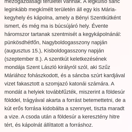
mezőgazdasági területei vannak. A legkülső sánc
leginkább megkímélt területén áll egy kis Mária-
kegyhely és kápolna, amely a Bényi Szentkútként
ismert, és még ma is búcsújáró hely. Évente
háromszor tartanak szentmisét a kegykápolnánál:
pünkösdhétfőn, Nagyboldogasszony napján
(augusztus 15.), Kisboldogasszony napján
(szeptember 8.). A szentkút keletkezésének
mondája Szent László királyról szól, aki Szűz
Máriához fohászkodott, és a sáncba szúrt kardjával
vizet fakasztott a szomjazó katonái számára. A
mondát a helyiek továbbfűzték, miszerint a földesúr
földdel, trágyával akarta a forrást betemettetni, de a
kút erős forrása kidobálta a szennyet, tiszta maradt
a vize. A csoda után a földesúr a keresztény hitre
tért, és kápolnát állíttatott a forráshoz.