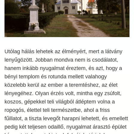
Utólag hálás lehetek az élményért, mert a látvány
lenyűgözött. Jobban mondva nem is csodálatot,
hanem inkább nyugalmat éreztem, és azt, hogy a
bényi templom és rotunda mellett valahogy
közelebb kerül az ember a teremtéshez, az élet
lényegéhez. Olyan érzés volt, mintha egy zsúfolt,
koszos, gépekkel teli világból átléptem volna a
ropogós, élettel teli természetbe, ahol a friss
fűillatot, a tiszta levegőt harapni lehetett, és emellett
pedig két teljesen odaillő, nyugalmat árasztó épület