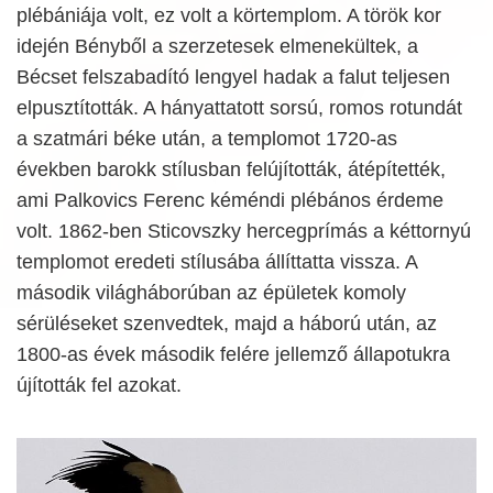
plébániája volt, ez volt a körtemplom. A török kor
idején Bényből a szerzetesek elmenekültek, a
Bécset felszabadító lengyel hadak a falut teljesen
elpusztították. A hányattatott sorsú, romos rotundát
a szatmári béke után, a templomot 1720-as
években barokk stílusban felújították, átépítették,
ami Palkovics Ferenc kéméndi plébános érdeme
volt. 1862-ben Sticovszky hercegprímás a kéttornyú
templomot eredeti stílusába állíttatta vissza. A
második világháborúban az épületek komoly
sérüléseket szenvedtek, majd a háború után, az
1800-as évek második felére jellemző állapotukra
újították fel azokat.