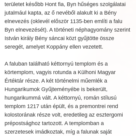
területet később Hont fia, Byn hűséges szolgálatai
jutalmául kapta, az ő nevéből alakult ki a Bény
elnevezés (oklevél először 1135-ben említi a falu
Byn elnevezését). A történeti néphagyomány szerint
István király Bény sáncai közt gyűjtötte össze
seregét, amelyet Koppány ellen vezetett.
A faluban található kéttornyú templom és a
körtemplom, vagyis rotunda a Külhoni Magyar
Értéktár része. A két történelmi műemlék a
Hungarikumok Gyűjteményébe is bekerült,
hungarikummá vált. A kéttornyú, román stílusú
templom 1217 után épült, és a premontrei rend
kolostorának része volt, eredetileg az esztergomi
prépostsághoz tartozott. A templomban a
szerzetesek imádkoztak, míg a falunak saját