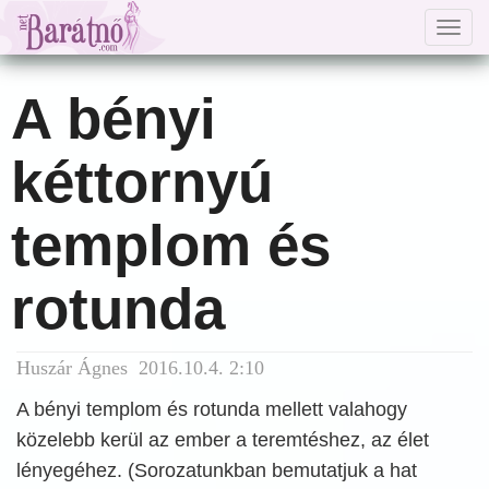
Togg
navig
A bényi
kéttornyú
templom és
rotunda
Huszár Ágnes 2016.10.4. 2:10
A bényi templom és rotunda mellett valahogy
közelebb kerül az ember a teremtéshez, az élet
lényegéhez. (Sorozatunkban bemutatjuk a hat