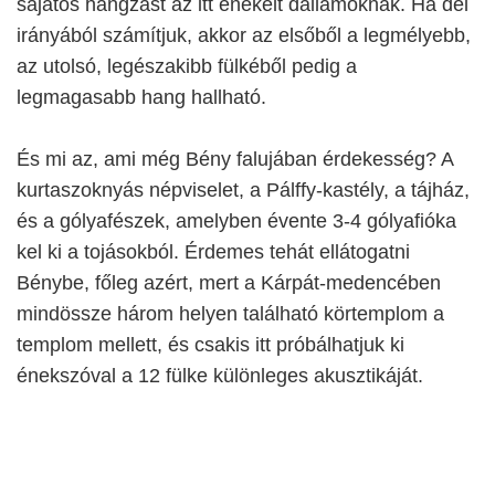
sajátos hangzást az itt énekelt dallamoknak. Ha dél
irányából számítjuk, akkor az elsőből a legmélyebb,
az utolsó, legészakibb fülkéből pedig a
legmagasabb hang hallható.
És mi az, ami még Bény falujában érdekesség? A
kurtaszoknyás népviselet, a Pálffy-kastély, a tájház,
és a gólyafészek, amelyben évente 3-4 gólyafióka
kel ki a tojásokból. Érdemes tehát ellátogatni
Bénybe, főleg azért, mert a Kárpát-medencében
mindössze három helyen található körtemplom a
templom mellett, és csakis itt próbálhatjuk ki
énekszóval a 12 fülke különleges akusztikáját.