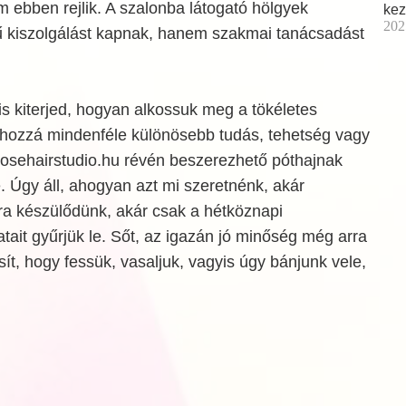
ebben rejlik. A szalonba látogató hölgyek
kez
202
ű kiszolgálást kapnak, hanem szakmai tanácsadást
 is kiterjed, hogyan alkossuk meg a tökéletes
éghozzá mindenféle különösebb tudás, tehetség vagy
 rosehairstudio.hu révén beszerezhető póthajnak
 Úgy áll, ahogyan azt mi szeretnénk, akár
ra készülődünk, akár csak a hétköznapi
ait gyűrjük le. Sőt, az igazán jó minőség még arra
sít, hogy fessük, vasaljuk, vagyis úgy bánjunk vele,