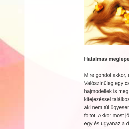
Hatalmas meglepet
Mire gondol akkor, 
Valószínűleg egy c
hajmodellek is megi
kifejezéssel találk
aki nem túl ügyesen
foltot. Akkor most j
egy és ugyanaz a d