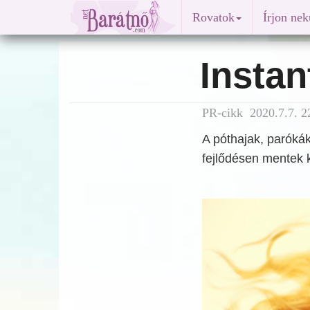
Rovatok
Írjon ne
Instan
PR-cikk 2020.7.7. 2
A póthajak, paróká
fejlődésen mentek k