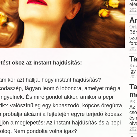
elé
202
Ar
Ori
Bőr
szá
for
202
T
ést okoz az instant hajdúsítás!
Kov
Így
202
amikor azt hallja, hogy instant hajdúsítás?
Ta
sodaszép, lágyan leomló loboncra, amelyet még a
m
rigyelnek. És mire gondol akkor, amikor a pepi
PR-
ozik? Valószínűleg egy kopaszodó, köpcös öregúrra,
Az 
csö
 próbálja álcázni a fejtetején egyre terjedő kopasz
és 
öjjön a meglepetés! Az instant hajdúsítás és a pepi
olv
202
olog. Nem gondolta volna igaz?