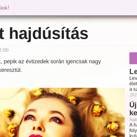
künk!
t hajdúsítás
2:00
k, pepik az évtizedek során igencsak nagy
eresztül.
Le
Lev
éle
a s
202
Új
k
Sajt
A h
fol
kut