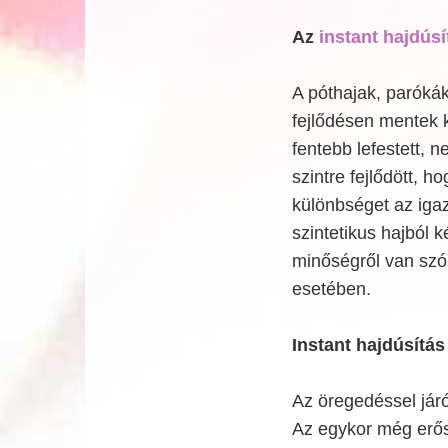
Az
instant hajdús
A póthajak, paróká
fejlődésen mentek k
fentebb lefestett, 
szintre fejlődött, 
különbséget az igazi
szintetikus hajból 
minőségről van szó
esetében.
Instant hajdúsítás
Az öregedéssel járó
Az egykor még erős