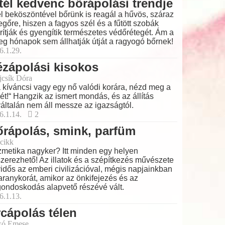
tél kedvenc bőrápolási trendje
él beköszöntével bőrünk is reagál a hűvös, száraz
egőre, hiszen a fagyos szél és a fűtött szobák
rítják és gyengítik természetes védőrétegét. Ám a
eg hónapok sem állhatják útját a ragyogó bőrnek!
6.1.29.
zápolási kisokos
ajcsík Dóra
 kíváncsi vagy egy nő valódi korára, nézd meg a
ét!“ Hangzik az ismert mondás, és az állítás
általán nem áll messze az igazságtól.
6.1.14.
2
rápolás, smink, parfüm
cikk
metika nagyker? Itt minden egy helyen
zerezhető! Az illatok és a szépítkezés művészete
idős az emberi civilizációval, mégis napjainkban
 aranykorát, amikor az önkifejezés és az
ondoskodás alapvető részévé vált.
6.1.13.
cápolás télen
kó Emese