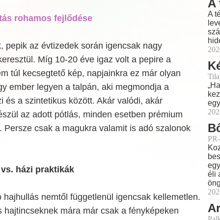
A 
A t
ítás rohamos fejlődése
lev
szá
hid
k, pepik az évtizedek során igencsak nagy
202
eresztül. Míg 10-20 éve igaz volt a pepire a
Ké
nem túl kecsegtető kép, napjainkra ez már olyan
Til
„Ha
hogy ember legyen a talpán, aki megmondja a
kez
 és a szintetikus között. Akár valódi, akár
egy
202
készül az adott pótlás, minden esetben prémium
Bő
. Persze csak a magukra valamit is adó szalonok
PR-
Koz
bes
egy
 vs. házi praktikák
éli
öng
202
 hajhullás nemtől függetlenül igencsak kellemetlen.
Ar
 hajtincseknek mára már csak a fényképeken
Pal