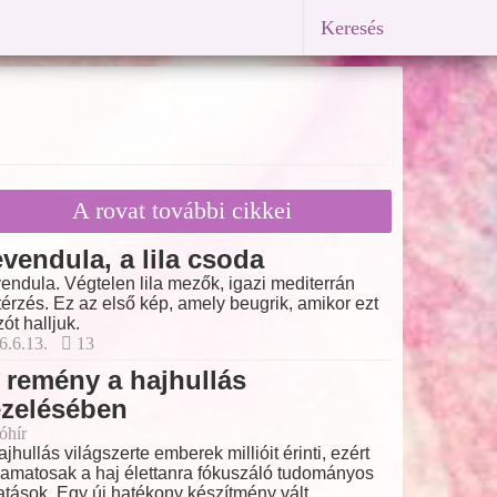
Keresés
A rovat további cikkei
vendula, a lila csoda
endula. Végtelen lila mezők, igazi mediterrán
térzés. Ez az első kép, amely beugrik, amikor ezt
zót halljuk.
6.6.13.
13
 remény a hajhullás
ezelésében
óhír
ajhullás világszerte emberek millióit érinti, ezért
yamatosak a haj élettanra fókuszáló tudományos
atások. Egy új hatékony készítmény vált