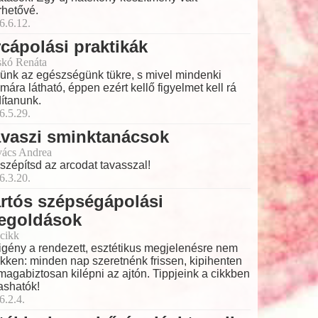
rhetővé.
6.6.12.
cápolási praktikák
skó Renáta
ünk az egészségünk tükre, s mivel mindenki
mára látható, éppen ezért kellő figyelmet kell rá
dítanunk.
6.5.29.
avaszi sminktanácsok
ács Andrea
 szépítsd az arcodat tavasszal!
6.3.20.
rtós szépségápolási
egoldások
cikk
igény a rendezett, esztétikus megjelenésre nem
kken: minden nap szeretnénk frissen, kipihenten
magabiztosan kilépni az ajtón. Tippjeink a cikkben
ashatók!
6.2.4.