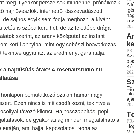
dt meg. Ilyenkor persze sok mindennel próbálkozik
A t
igé
ő hajnövesztők, internetről összevadászott
nag
s, de sajnos egyik sem fogja meghozni a kívánt
köv
202
ltetés is szóba kerülhet, de az felettébb drága
Am
alatok szerint, az arany középutat az instant
ke
 Nem kerül annyiba, mint egy sebészi beavatkozás,
PR-
 tekintve ugyanazt az eredményt garantálja.
Az 
pla
Kér
 a hajdúsítás árak? A rosehairstudio.hu
202
ltatása
Sz
Egy
cik
honlapon bemutatkozó szalon hamar nagy
ajá
zert. Ezen nincs is mit csodálkozni, tekintve a
202
ollyal távozó klienst. Hajhosszabbítás, pepi,
Té
áltatások, de gyakorlatilag minden megtalálható a
PR-
Hog
lettáján, ami hajjal kapcsolatos. Noha az
Mi 