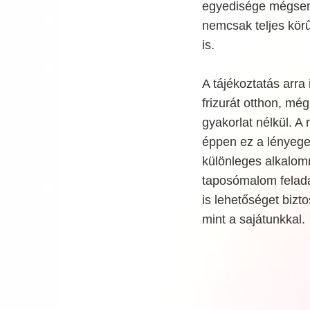
egyedisége mégsem 
nemcsak teljes kör
is.
A tájékoztatás arra
frizurát otthon, m
gyakorlat nélkül. A
éppen ez a lényege.
különleges alkalom
taposómalom feladat
is lehetőséget bizto
mint a sajátunkkal.