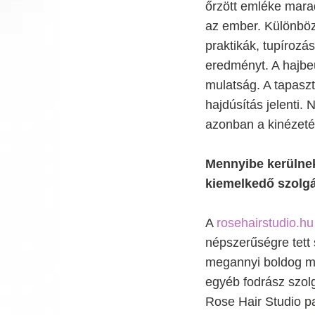
őrzött emléke mara
az ember. Különböz
praktikák, tupírozá
eredményt. A hajbeü
mulatság. A tapaszt
hajdúsítás jelenti.
azonban a kinézetét
Mennyibe kerülnek
kiemelkedő szolgá
A
rosehairstudio.hu
népszerűségre tett s
megannyi boldog mos
egyéb fodrász szolg
Rose Hair Studio pa