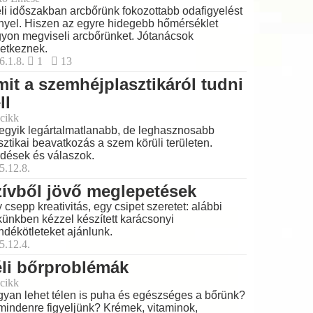
éli időszakban arcbőrünk fokozottabb odafigyelést
nyel. Hiszen az egyre hidegebb hőmérséklet
yon megviseli arcbőrünket. Jótanácsok
etkeznek.
6.1.8.
1
13
it a szemhéjplasztikáról tudni
ll
cikk
egyik legártalmatlanabb, de leghasznosabb
sztikai beavatkozás a szem körüli területen.
dések és válaszok.
5.12.8.
ívből jövő meglepetések
 csepp kreativitás, egy csipet szeretet: alábbi
künkben kézzel készített karácsonyi
ndékötleteket ajánlunk.
5.12.4.
li bőrproblémák
cikk
yan lehet télen is puha és egészséges a bőrünk?
mindenre figyeljünk? Krémek, vitaminok,