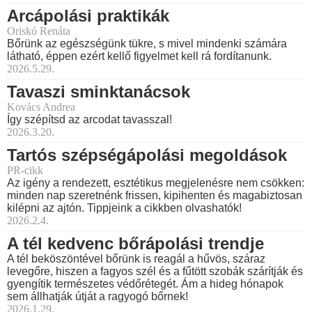
Arcápolási praktikák
Oriskó Renáta
Bőrünk az egészségünk tükre, s mivel mindenki számára
látható, éppen ezért kellő figyelmet kell rá fordítanunk.
2026.5.29.
Tavaszi sminktanácsok
Kovács Andrea
Így szépítsd az arcodat tavasszal!
2026.3.20.
Tartós szépségápolási megoldások
PR-cikk
Az igény a rendezett, esztétikus megjelenésre nem csökken:
minden nap szeretnénk frissen, kipihenten és magabiztosan
kilépni az ajtón. Tippjeink a cikkben olvashatók!
2026.2.4.
A tél kedvenc bőrápolási trendje
A tél beköszöntével bőrünk is reagál a hűvös, száraz
levegőre, hiszen a fagyos szél és a fűtött szobák szárítják és
gyengítik természetes védőrétegét. Ám a hideg hónapok
sem állhatják útját a ragyogó bőrnek!
2026.1.29.