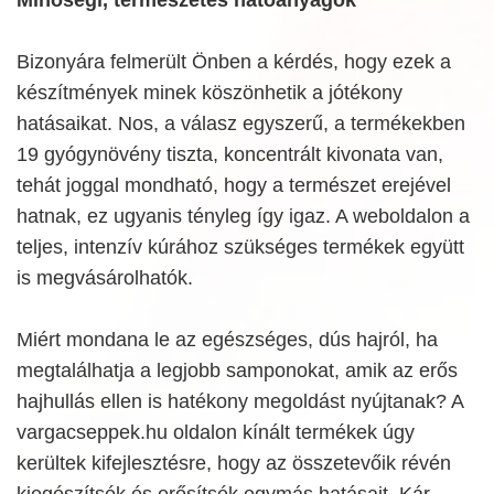
Bizonyára felmerült Önben a kérdés, hogy ezek a
készítmények minek köszönhetik a jótékony
hatásaikat. Nos, a válasz egyszerű, a termékekben
19 gyógynövény tiszta, koncentrált kivonata van,
tehát joggal mondható, hogy a természet erejével
hatnak, ez ugyanis tényleg így igaz. A weboldalon a
teljes, intenzív kúrához szükséges termékek együtt
is megvásárolhatók.
Miért mondana le az egészséges, dús hajról, ha
megtalálhatja a legjobb samponokat, amik az erős
hajhullás ellen is hatékony megoldást nyújtanak? A
vargacseppek.hu oldalon kínált termékek úgy
kerültek kifejlesztésre, hogy az összetevőik révén
kiegészítsék és erősítsék egymás hatásait. Kár