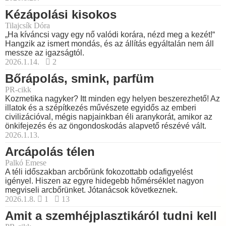
Kézápolási kisokos
Tilajcsík Dóra
„Ha kíváncsi vagy egy nő valódi korára, nézd meg a kezét!“
Hangzik az ismert mondás, és az állítás egyáltalán nem áll
messze az igazságtól.
2026.1.14.
2
Bőrápolás, smink, parfüm
PR-cikk
Kozmetika nagyker? Itt minden egy helyen beszerezhető! Az
illatok és a szépítkezés művészete egyidős az emberi
civilizációval, mégis napjainkban éli aranykorát, amikor az
önkifejezés és az öngondoskodás alapvető részévé vált.
2026.1.13.
Arcápolás télen
Palkó Emese
A téli időszakban arcbőrünk fokozottabb odafigyelést
igényel. Hiszen az egyre hidegebb hőmérséklet nagyon
megviseli arcbőrünket. Jótanácsok következnek.
2026.1.8.
1
13
Amit a szemhéjplasztikáról tudni kell