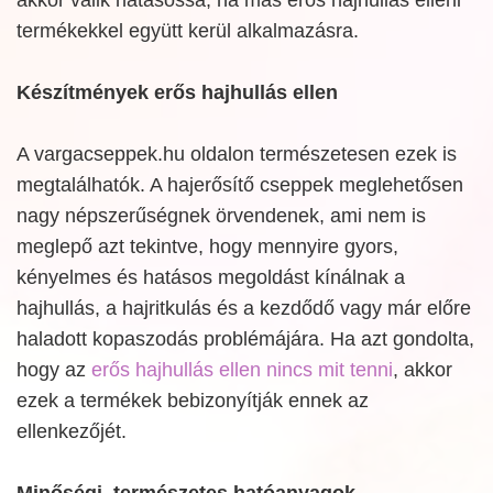
termékekkel együtt kerül alkalmazásra.
Készítmények erős hajhullás ellen
A vargacseppek.hu oldalon természetesen ezek is
megtalálhatók. A hajerősítő cseppek meglehetősen
nagy népszerűségnek örvendenek, ami nem is
meglepő azt tekintve, hogy mennyire gyors,
kényelmes és hatásos megoldást kínálnak a
hajhullás, a hajritkulás és a kezdődő vagy már előre
haladott kopaszodás problémájára. Ha azt gondolta,
hogy az
erős hajhullás ellen nincs mit tenni
, akkor
ezek a termékek bebizonyítják ennek az
ellenkezőjét.
Minőségi, természetes hatóanyagok