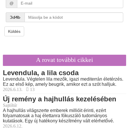
@
Küldés
A rovat további cikkei
Levendula, a lila csoda
Levendula. Végtelen lila mezők, igazi mediterrán életérzés.
Ez az első kép, amely beugrik, amikor ezt a szót halljuk.
2026.6.13.
13
Új remény a hajhullás kezelésében
Sajtóhír
A hajhullás világszerte emberek millióit érinti, ezért
folyamatosak a haj élettanra fókuszáló tudományos
kutatások. Egy új hatékony készítmény vált elérhetővé.
2026.6.12.