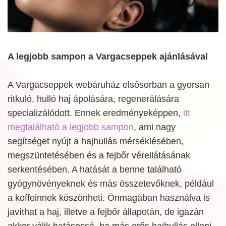
A legjobb sampon a Vargacseppek ajánlásával
A Vargacseppek webáruház elsősorban a gyorsan
ritkuló, hulló haj ápolására, regenerálására
specializálódott. Ennek eredményeképpen,
itt
megtalálható a legjobb sampon
, ami nagy
segítséget nyújt a hajhullás mérséklésében,
megszüntetésében és a fejbőr vérellátásának
serkentésében. A hatását a benne található
gyógynövényeknek és más összetevőknek, például
a koffeinnek köszönheti. Önmagában használva is
javíthat a haj, illetve a fejbőr állapotán, de igazán
akkor válik hatásossá, ha más erős hajhullás elleni