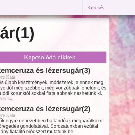
Keresés
ár(1)
Kapcsolódó cikkek
emceruza és lézersugár(3)
vre Kata
és újabb készítmények, módszerek jelennek meg,
yektől még szebbek, még vonzóbbak lehetünk, és
alódi korunktól sokkal fiatalabbnak nézhetünk ki.
5.6.14.
emceruza és lézersugár(2)
vre Kata
ők egyre nehezebben hajlandóak megbarátkozni
öregedés gondolatával. Sorozatunkban ezúttal
ány fiatalító módszert mutatunk be.