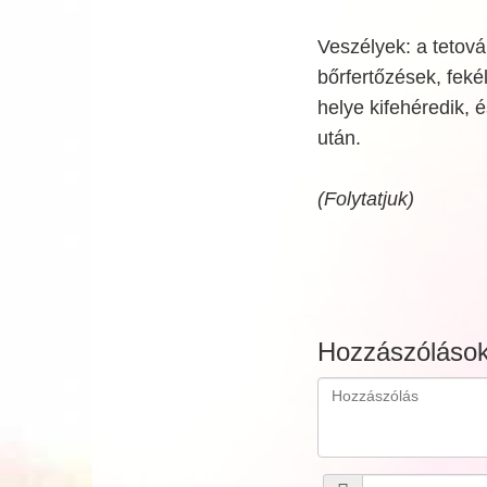
Veszélyek: a tetov
bőrfertőzések, feké
helye kifehéredik,
után.
(Folytatjuk)
Hozzászóláso