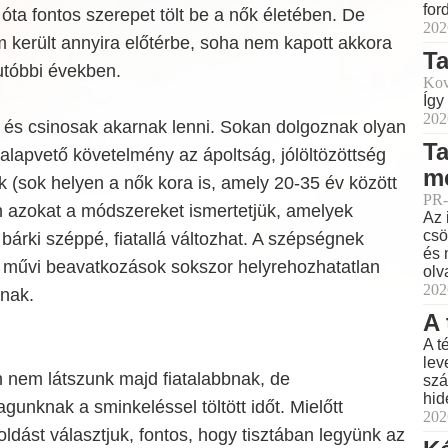
for
óta fontos szerepet tölt be a nők életében. De
202
 került annyira előtérbe, soha nem kapott akkora
T
utóbbi években.
Kov
Így
202
 és csinosak akarnak lenni. Sokan dolgoznak olyan
Ta
lapvető követelmény az ápoltság, jólöltözöttség
m
k (sok helyen a nők kora is, amely 20-35 év között
PR-
 azokat a módszereket ismertetjük, amelyek
Az 
csö
árki széppé, fiatallá változhat. A szépségnek
és 
 művi beavatkozások sokszor helyrehozhatatlan
olv
202
nak.
A 
A t
lev
 nem látszunk majd fiatalabbnak, de
szá
hid
unknak a sminkeléssel töltött időt. Mielőtt
202
dást választjuk, fontos, hogy tisztában legyünk az