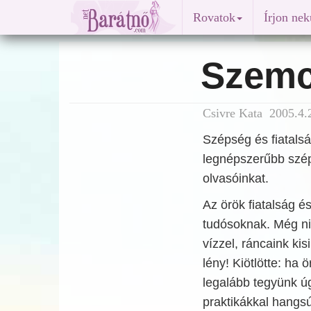
Rovatok
Írjon ne
Szemc
Csivre Kata 2005.4.
Szépség és fiatals
legnépszerűbb szép
olvasóinkat.
Az örök fiatalság é
tudósoknak. Még ni
vízzel, ráncaink k
lény! Kiötlötte: ha
legalább tegyünk ú
praktikákkal hangsú