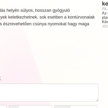
ke
PR-
álás helyén súlyos, hosszan gyógyuló
Az 
lyek keletkezhetnek, sok esetben a kontúrvonalak
pla
Kér
 és észrevehetően csúnya nyomokat hagy maga
202
k