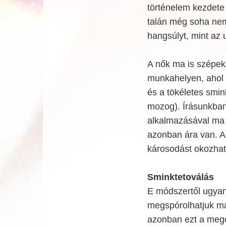
történelem kezdete 
talán még soha nem
hangsúlyt, mint az 
A nők ma is szépek
munkahelyen, ahol a
és a tökéletes smin
mozog). Írásunkban
alkalmazásával ma b
azonban ára van. A
károsodást okozhat
Sminktetoválás
E módszertől ugyan
megspórolhatjuk mag
azonban ezt a megol