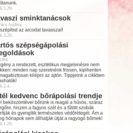
dítanunk.
6.5.29.
avaszi sminktanácsok
ács Andrea
 szépítsd az arcodat tavasszal!
6.3.20.
rtós szépségápolási
egoldások
cikk
igény a rendezett, esztétikus megjelenésre nem
kken: minden nap szeretnénk frissen, kipihenten
magabiztosan kilépni az ajtón. Tippjeink a cikkben
ashatók!
6.2.4.
tél kedvenc bőrápolási trendje
él beköszöntével bőrünk is reagál a hűvös, száraz
egőre, hiszen a fagyos szél és a fűtött szobák
rítják és gyengítik természetes védőrétegét. Ám a
eg hónapok sem állhatják útját a ragyogó bőrnek!
6.1.29.