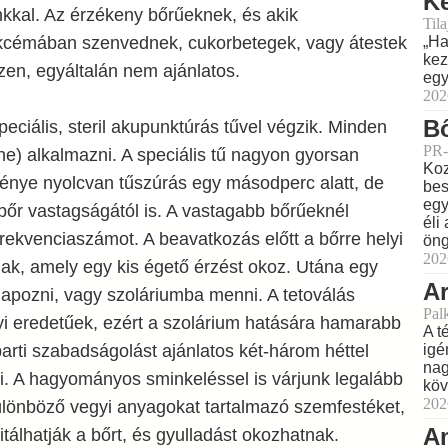
Ké
nkkal. Az érzékeny bőrűeknek, és akik
Til
„Ha
kcémában szenvednek, cukorbetegek, vagy átestek
kez
szen, egyáltalán nem ajánlatos.
egy
202
Bő
peciális, steril akupunktúrás tűvel végzik. Minden
PR-
ene) alkalmazni. A speciális tű nagyon gyorsan
Koz
tménye nyolcvan tűszúrás egy másodperc alatt, de
bes
egy
bőr vastagságától is. A vastagabb bőrűeknél
éli
frekvenciaszámot. A beavatkozás előtt a bőrre helyi
öng
202
tnak, amely egy kis égető érzést okoz. Utána egy
Ar
apozni, vagy szoláriumba menni. A tetoválás
Pal
i eredetűek, ezért a szolárium hatására hamarabb
A t
igé
parti szabadságolást ajánlatos két-három héttel
nag
i. A hagyományos sminkeléssel is várjunk legalább
köv
202
különböző vegyi anyagokat tartalmazó szemfestéket,
Am
itálhatják a bőrt, és gyulladást okozhatnak.