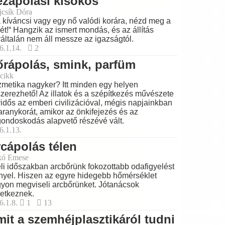
zápolási kisokos
ajcsík Dóra
 kíváncsi vagy egy nő valódi korára, nézd meg a
ét!“ Hangzik az ismert mondás, és az állítás
általán nem áll messze az igazságtól.
6.1.14.
2
rápolás, smink, parfüm
cikk
metika nagyker? Itt minden egy helyen
zerezhető! Az illatok és a szépítkezés művészete
idős az emberi civilizációval, mégis napjainkban
 aranykorát, amikor az önkifejezés és az
ondoskodás alapvető részévé vált.
6.1.13.
cápolás télen
kó Emese
éli időszakban arcbőrünk fokozottabb odafigyelést
nyel. Hiszen az egyre hidegebb hőmérséklet
yon megviseli arcbőrünket. Jótanácsok
etkeznek.
6.1.8.
1
13
it a szemhéjplasztikáról tudni