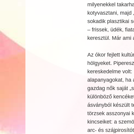
milyenekkel takarha
kotyvasztani, majd 
sokadik plasztikai
– frissek, üdék, f
keresztül. Már ami a
Az ókor fejlett kult
hölgyeket. Piperes
kereskedelme volt: h
alapanyagokat, ha 
gazdag nők saját „sz
különböző kencéket
ásványból készült 
törzsek asszonyai 
kincseiket: a szemö
arc- és szájpirosít