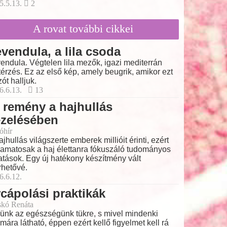
5.5.13.
2
A rovat további cikkei
vendula, a lila csoda
endula. Végtelen lila mezők, igazi mediterrán
térzés. Ez az első kép, amely beugrik, amikor ezt
zót halljuk.
6.6.13.
13
 remény a hajhullás
ezelésében
óhír
ajhullás világszerte emberek millióit érinti, ezért
yamatosak a haj élettanra fókuszáló tudományos
atások. Egy új hatékony készítmény vált
rhetővé.
6.6.12.
cápolási praktikák
skó Renáta
ünk az egészségünk tükre, s mivel mindenki
mára látható, éppen ezért kellő figyelmet kell rá