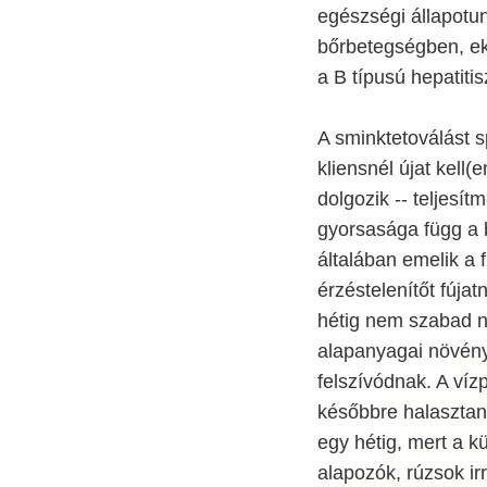
egészségi állapotu
bőrbetegségben, e
a B típusú hepatiti
A sminktetoválást s
kliensnél újat kell(
dolgozik -- teljesí
gyorsasága függ a 
általában emelik a 
érzéstelenítőt fúja
hétig nem szabad n
alapanyagai növény
felszívódnak. A víz
későbbre halasztan
egy hétig, mert a 
alapozók, rúzsok irr