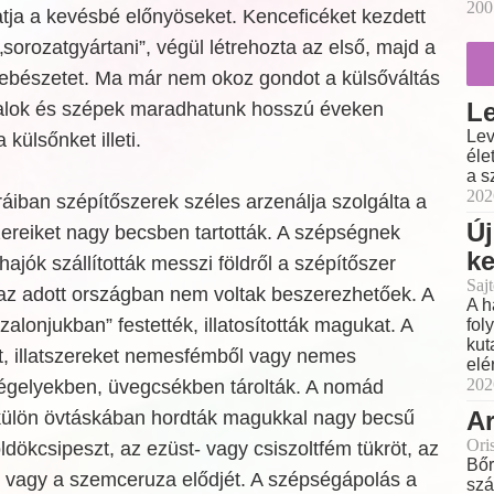
200
tja a kevésbé előnyöseket. Kenceficéket kezdett
„sorozatgyártani”, végül létrehozta az első, majd a
 sebészetet. Ma már nem okoz gondot a külsőváltás
Le
iatalok és szépek maradhatunk hosszú éveken
Lev
 külsőnket illeti.
éle
a s
202
úráiban szépítőszerek széles arzenálja szolgálta a
Új
zereiket nagy becsben tartották. A szépségnek
k
ajók szállították messzi földről a szépítőszer
Sajt
az adott országban nem voltak beszerezhetőek. A
A h
alonjukban” festették, illatosították magukat. A
fol
kut
, illatszereket nemesfémből vagy nemes
elé
202
tégelyekben, üvegcsékben tárolták. A nomád
Ar
külön övtáskában hordták magukkal nagy becsű
Ori
ldökcsipeszt, az ezüst- vagy csiszoltfém tükröt, az
Bőr
ót vagy a szemceruza elődjét. A szépségápolás a
szá