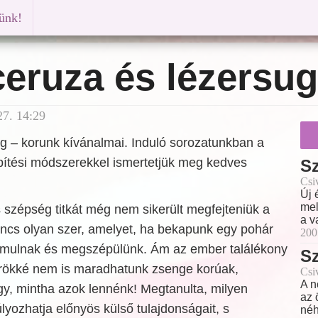
künk!
eruza és lézersug
27. 14:29
ág – korunk kívánalmai. Induló sorozatunkban a
ítési módszerekkel ismertetjük meg kedves
Sz
Csi
Új 
mel
s szépség titkát még nem sikerült megfejteniük a
a v
ncs olyan szer, amelyet, ha bekapunk egy pohár
200
isimulnak és megszépülünk. Ám az ember találékony
Sz
 örökké nem is maradhatunk zsenge korúak,
Csi
A n
gy, mintha azok lennénk! Megtanulta, milyen
az 
lyozhatja előnyös külső tulajdonságait, s
néh