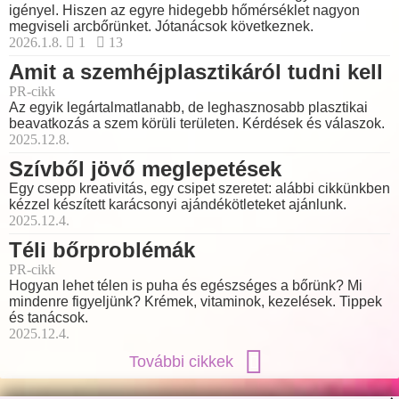
igényel. Hiszen az egyre hidegebb hőmérséklet nagyon
megviseli arcbőrünket. Jótanácsok következnek.
2026.1.8.
1
13
Amit a szemhéjplasztikáról tudni kell
PR-cikk
Az egyik legártalmatlanabb, de leghasznosabb plasztikai
beavatkozás a szem körüli területen. Kérdések és válaszok.
2025.12.8.
Szívből jövő meglepetések
Egy csepp kreativitás, egy csipet szeretet: alábbi cikkünkben
kézzel készített karácsonyi ajándékötleteket ajánlunk.
2025.12.4.
Téli bőrproblémák
PR-cikk
Hogyan lehet télen is puha és egészséges a bőrünk? Mi
mindenre figyeljünk? Krémek, vitaminok, kezelések. Tippek
és tanácsok.
2025.12.4.
További cikkek