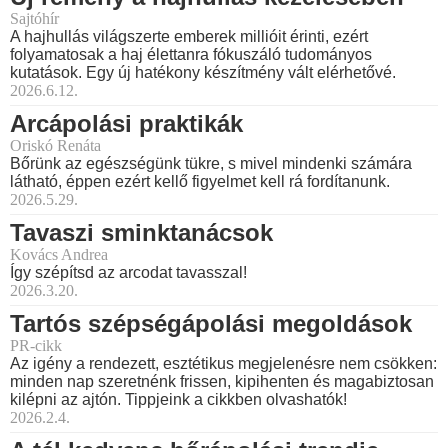
Sajtóhír
A hajhullás világszerte emberek millióit érinti, ezért
folyamatosak a haj élettanra fókuszáló tudományos
kutatások. Egy új hatékony készítmény vált elérhetővé.
2026.6.12.
Arcápolási praktikák
Oriskó Renáta
Bőrünk az egészségünk tükre, s mivel mindenki számára
látható, éppen ezért kellő figyelmet kell rá fordítanunk.
2026.5.29.
Tavaszi sminktanácsok
Kovács Andrea
Így szépítsd az arcodat tavasszal!
2026.3.20.
Tartós szépségápolási megoldások
PR-cikk
Az igény a rendezett, esztétikus megjelenésre nem csökken:
minden nap szeretnénk frissen, kipihenten és magabiztosan
kilépni az ajtón. Tippjeink a cikkben olvashatók!
2026.2.4.