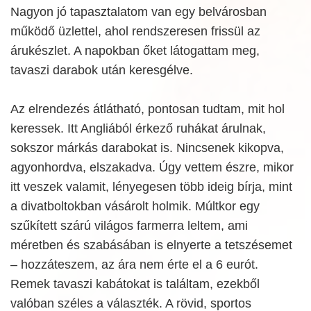
Nagyon jó tapasztalatom van egy belvárosban
működő üzlettel, ahol rendszeresen frissül az
árukészlet. A napokban őket látogattam meg,
tavaszi darabok után keresgélve.
Az elrendezés átlátható, pontosan tudtam, mit hol
keressek. Itt Angliából érkező ruhákat árulnak,
sokszor márkás darabokat is. Nincsenek kikopva,
agyonhordva, elszakadva. Úgy vettem észre, mikor
itt veszek valamit, lényegesen több ideig bírja, mint
a divatboltokban vásárolt holmik. Múltkor egy
szűkített szárú világos farmerra leltem, ami
méretben és szabásában is elnyerte a tetszésemet
– hozzáteszem, az ára nem érte el a 6 eurót.
Remek tavaszi kabátokat is találtam, ezekből
valóban széles a választék. A rövid, sportos