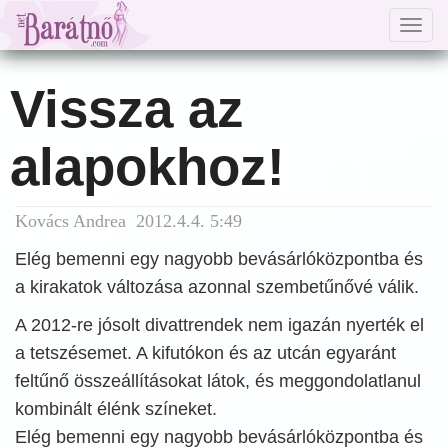
Togg
navig
Vissza az
alapokhoz!
Kovács Andrea 2012.4.4. 5:49
Elég bemenni egy nagyobb bevásárlóközpontba és
a kirakatok változása azonnal szembetűnővé válik.
A 2012-re jósolt divattrendek nem igazán nyerték el
a tetszésemet. A kifutókon és az utcán egyaránt
feltűnő összeállításokat látok, és meggondolatlanul
kombinált élénk színeket.
Elég bemenni egy nagyobb bevásárlóközpontba és