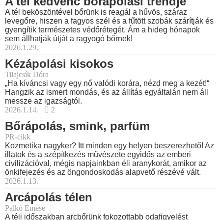
A tél kedvenc bőrápolási trendje
A tél beköszöntével bőrünk is reagál a hűvös, száraz
levegőre, hiszen a fagyos szél és a fűtött szobák szárítják és
gyengítik természetes védőrétegét. Ám a hideg hónapok
sem állhatják útját a ragyogó bőrnek!
2026.1.29.
Kézápolási kisokos
Tilajcsík Dóra
„Ha kíváncsi vagy egy nő valódi korára, nézd meg a kezét!“
Hangzik az ismert mondás, és az állítás egyáltalán nem áll
messze az igazságtól.
2026.1.14.
2
Bőrápolás, smink, parfüm
PR-cikk
Kozmetika nagyker? Itt minden egy helyen beszerezhető! Az
illatok és a szépítkezés művészete egyidős az emberi
civilizációval, mégis napjainkban éli aranykorát, amikor az
önkifejezés és az öngondoskodás alapvető részévé vált.
2026.1.13.
Arcápolás télen
Palkó Emese
A téli időszakban arcbőrünk fokozottabb odafigyelést