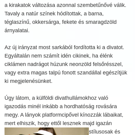
a kirakatok változása azonnal szembetűnővé válik.
Tavaly a natúr színek hódítottak, a barna,
téglaszínű, okkersárga, fekete és smaragdzöld
árnyalatai.
Az új irányzat most sarkából fordította ki a divatot.
Egyáltalán nem számít idén cikinek, ha élénk
ciklámen nadrágot húzunk neonzöld felsőrésszel,
vagy extra magas talpú fonott szandállal egészítjük
ki megjelenésünket.
Úgy látom, a külföldi divathullámokhoz való
igazodás minél inkább a hordhatóság rovására
megy. A lányok platformcipővel kínozzák lábaikat,
mert elhiszik, hogy ettől lesznek majd igazán
stílusosak és