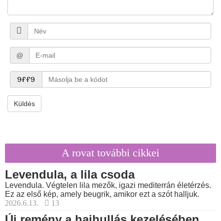
@
Küldés
A rovat további cikkei
Levendula, a lila csoda
Levendula. Végtelen lila mezők, igazi mediterrán életérzés.
Ez az első kép, amely beugrik, amikor ezt a szót halljuk.
2026.6.13.
13
Új remény a hajhullás kezelésében