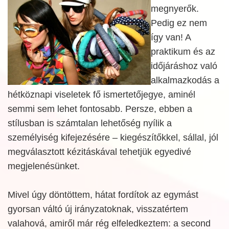
megnyerők.
Pedig ez nem
így van! A
praktikum és az
időjáráshoz való
alkalmazkodás a
hétköznapi viseletek fő ismertetőjegye, aminél
semmi sem lehet fontosabb. Persze, ebben a
stílusban is számtalan lehetőség nyílik a
személyiség kifejezésére – kiegészítőkkel, sállal, jól
megválasztott kézitáskával tehetjük egyedivé
megjelenésünket.
Mivel úgy döntöttem, hátat fordítok az egymást
gyorsan váltó új irányzatoknak, visszatértem
valahová, amiről már rég elfeledkeztem: a second