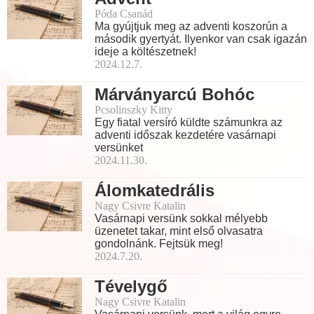
Póda Csanád
Ma gyújtjuk meg az adventi koszorún a
második gyertyát. Ilyenkor van csak igazán
ideje a költészetnek!
2024.12.7.
Márványarcú Bohóc
Pcsolinszky Kitty
Egy fiatal versíró küldte számunkra az
adventi időszak kezdetére vasárnapi
versünket
2024.11.30.
Álomkatedrális
Nagy Csivre Katalin
Vasárnapi versünk sokkal mélyebb
üzenetet takar, mint első olvasatra
gondolnánk. Fejtsük meg!
2024.7.20.
Tévelygő
Nagy Csivre Katalin