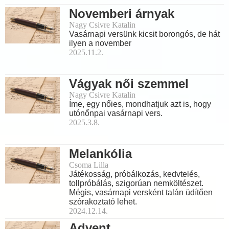
Novemberi árnyak
Nagy Csivre Katalin
Vasárnapi versünk kicsit borongós, de hát
ilyen a november
2025.11.2.
Vágyak női szemmel
Nagy Csivre Katalin
Íme, egy nőies, mondhatjuk azt is, hogy
utónőnpai vasárnapi vers.
2025.3.8.
Melankólia
Csoma Lilla
Játékosság, próbálkozás, kedvtelés,
tollpróbálás, szigorúan nemköltészet.
Mégis, vasárnapi versként talán üdítően
szórakoztató lehet.
2024.12.14.
Advent