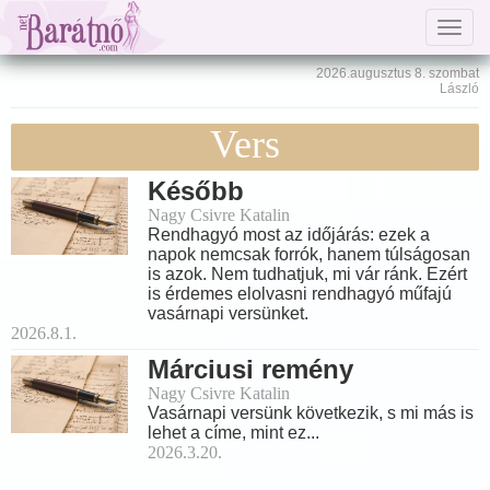
Togg
navig
2026.augusztus 8. szombat
László
Vers
Később
Nagy Csivre Katalin
Rendhagyó most az időjárás: ezek a
napok nemcsak forrók, hanem túlságosan
is azok. Nem tudhatjuk, mi vár ránk. Ezért
is érdemes elolvasni rendhagyó műfajú
vasárnapi versünket.
2026.8.1.
Márciusi remény
Nagy Csivre Katalin
Vasárnapi versünk következik, s mi más is
lehet a címe, mint ez...
2026.3.20.