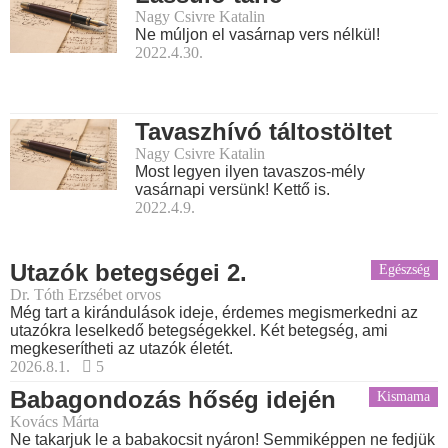
Nagy Csivre Katalin
Ne múljon el vasárnap vers nélkül!
2022.4.30.
Tavaszhívó táltostöltet
Nagy Csivre Katalin
Most legyen ilyen tavaszos-mély
vasárnapi versünk! Kettő is.
2022.4.9.
Utazók betegségei 2.
Egészség
Dr. Tóth Erzsébet orvos
Még tart a kirándulások ideje, érdemes megismerkedni az
utazókra leselkedő betegségekkel. Két betegség, ami
megkeserítheti az utazók életét.
2026.8.1.
5
Babagondozás hőség idején
Kismama
Kovács Márta
Ne takarjuk le a babakocsit nyáron! Semmiképpen ne fedjük