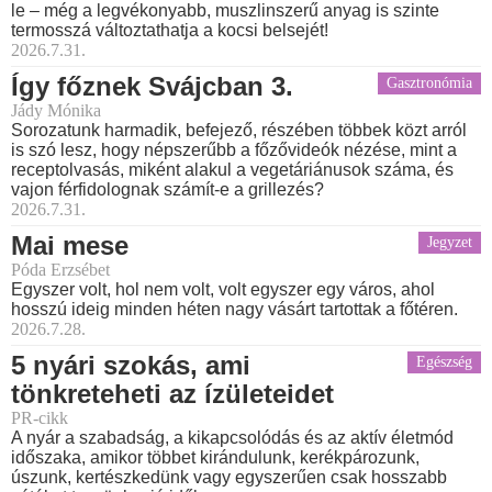
le – még a legvékonyabb, muszlinszerű anyag is szinte
termosszá változtathatja a kocsi belsejét!
2026.7.31.
Így főznek Svájcban 3.
Gasztronómia
Jády Mónika
Sorozatunk harmadik, befejező, részében többek közt arról
is szó lesz, hogy népszerűbb a főzővideók nézése, mint a
receptolvasás, miként alakul a vegetáriánusok száma, és
vajon férfidolognak számít-e a grillezés?
2026.7.31.
Mai mese
Jegyzet
Póda Erzsébet
Egyszer volt, hol nem volt, volt egyszer egy város, ahol
hosszú ideig minden héten nagy vásárt tartottak a főtéren.
2026.7.28.
5 nyári szokás, ami
Egészség
tönkreteheti az ízületeidet
PR-cikk
A nyár a szabadság, a kikapcsolódás és az aktív életmód
időszaka, amikor többet kirándulunk, kerékpározunk,
úszunk, kertészkedünk vagy egyszerűen csak hosszabb