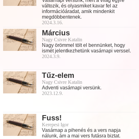
Vasárnapi versünk, mert a világ egyre
változik, és olyasmiket kavar fel az
információáradat, amik mindenkit
megdöbbentenek.
2024.3.16.
Március
Nagy Csivre Katalin
Nagy örömmel tölt el bennünket, hogy
ismét jelentkezhetünk vasárnapi verssel.
2024.3.9.
Tűz-elem
Nagy Csivre Katalin
Adventi vasárnapi versünk.
2023.12.9.
Fuss!
Kerepesi Igor
Vasárnap a pihenés és a vers napja
nálunk, ám a mai vers futásra biztat.