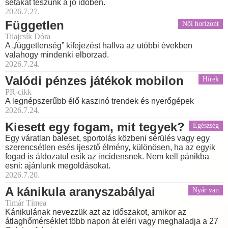
sétákat teszünk a jó időben.
2026.7.27.
Független
Női horizont
Tilajcsík Dóra
A „függetlenség” kifejezést hallva az utóbbi években
valahogy mindenki elborzad.
2026.7.24.
Valódi pénzes játékok mobilon
Hírek
PR-cikk
A legnépszerűbb élő kaszinó trendek és nyerőgépek
2026.7.24.
Kiesett egy fogam, mit tegyek?
Egészség
Egy váratlan baleset, sportolás közbeni sérülés vagy egy
szerencsétlen esés ijesztő élmény, különösen, ha az egyik
fogad is áldozatul esik az incidensnek. Nem kell pánikba
esni: ajánlunk megoldásokat.
2026.7.20.
A kánikula aranyszabályai
Nyár van
Timár Tímea
Kánikulának nevezzük azt az időszakot, amikor az
átlaghőmérséklet több napon át eléri vagy meghaladja a 27