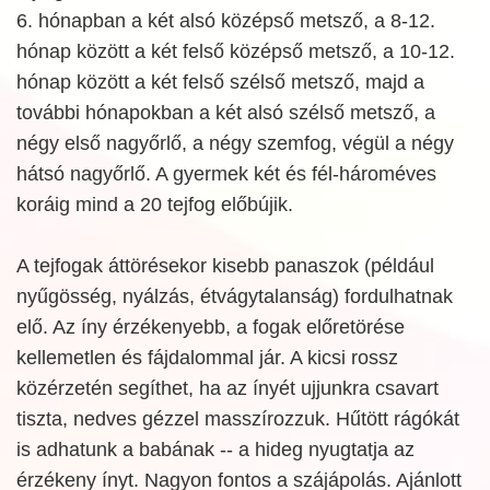
6. hónapban a két alsó középső metsző, a 8-12.
hónap között a két felső középső metsző, a 10-12.
hónap között a két felső szélső metsző, majd a
további hónapokban a két alsó szélső metsző, a
négy első nagyőrlő, a négy szemfog, végül a négy
hátsó nagyőrlő. A gyermek két és fél-hároméves
koráig mind a 20 tejfog előbújik.
A tejfogak áttörésekor kisebb panaszok (például
nyűgösség, nyálzás, étvágytalanság) fordulhatnak
elő. Az íny érzékenyebb, a fogak előretörése
kellemetlen és fájdalommal jár. A kicsi rossz
közérzetén segíthet, ha az ínyét ujjunkra csavart
tiszta, nedves gézzel masszírozzuk. Hűtött rágókát
is adhatunk a babának -- a hideg nyugtatja az
érzékeny ínyt. Nagyon fontos a szájápolás. Ajánlott