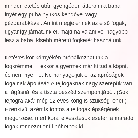
minden etetés után gyengéden áttörölni a baba
ínyét egy puha nyirkos kendővel vagy
gézdarabkával. Amint megjelennek az első fogak,
ugyanígy járhatunk el, majd ha valamivel nagyobb
lesz a baba, kisebb méretű fogkefét használunk.
Kétéves kor környékén próbálkozhatunk a
fogkrémmel -- ekkor a gyermek már ki tudja köpni,
és nem nyeli le. Ne hanyagoljuk el az apróságok
fogainak ápolását! A tejfogaknak nagy szerepük van
a rágásnál és a tiszta beszéd szempontjából. (Sok
tejfogra akár még 12 éves korig is szükség lehet.)
Ezenkívül azért is fontos a tejfogak épségének
megőrzése, mert korai elvesztésük esetén a maradó
fogak rendezetlenül nőhetnek ki.