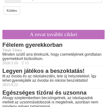
Küldés
A rovat további cikkei
Félelem gyerekkorban
Timár Tímea
Minden szülő arra törekszik, hogy csemetéjének gondtalan
gyermekkort biztosítson.
2026.5.10.
15
Legyen játékos a beszoktatás!
Itt az óvoda és az iskolakezdés, tele új helyzetekkel. Így
lehet gyerekjáték az óvodai és iskolai beszoktatás!
2025.9.22.
Egészséges tízórai és uzsonna
Ahogy szeptemberben becsöngetnek, az iskolapadok
mellett az uzsonnásdobozok is megtelnek, azonban nem
mindegy milyen tartalommal.