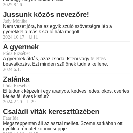
2025.8.26.
Jussunk közös nevezőre!
Jády Mónika
Nem vezet jóra, ha az egyik szülő szövetségre lép a
gyerekkel a másik szülő háta mögött.
2024.10.17.
11
A gyermek
Póda Erzsébet
A gyermek áldás, azaz csoda. Isteni vagy felettes
beavatkozás. Ezt minden szülőnek tudnia kellene.
2024.6.1.
Zalánka
Póda Erzsébet
El tudunk képzelni egy aranyos, kedves, édes, okos, cserfes
két és fél éves kisfiút?
2024.2.29.
29
Családi viták kereszttüzében
Faar Ida
Megszeppenten áll az asztal mellett. Szeme sarkában ott
gyűlik a rémület könnycseppje...