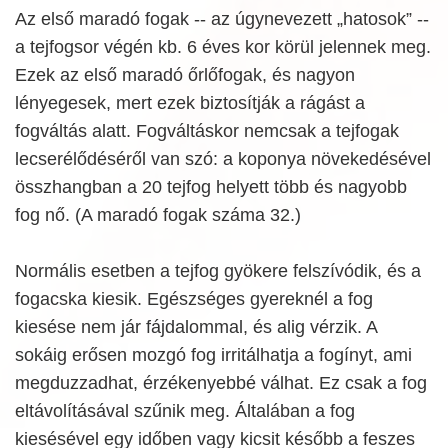
Az első maradó fogak -- az úgynevezett „hatosok” --
a tejfogsor végén kb. 6 éves kor körül jelennek meg.
Ezek az első maradó őrlőfogak, és nagyon
lényegesek, mert ezek biztosítják a rágást a
fogváltás alatt. Fogváltáskor nemcsak a tejfogak
lecserélődéséről van szó: a koponya növekedésével
összhangban a 20 tejfog helyett több és nagyobb
fog nő. (A maradó fogak száma 32.)
Normális esetben a tejfog gyökere felszívódik, és a
fogacska kiesik. Egészséges gyereknél a fog
kiesése nem jár fájdalommal, és alig vérzik. A
sokáig erősen mozgó fog irritálhatja a fogínyt, ami
megduzzadhat, érzékenyebbé válhat. Ez csak a fog
eltávolításával szűnik meg. Általában a fog
kiesésével egy időben vagy kicsit később a feszes