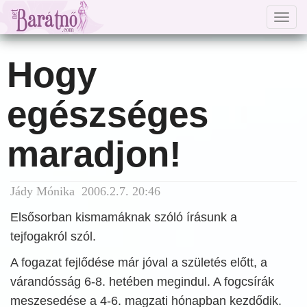
Togg
navig
Hogy
egészséges
maradjon!
Jády Mónika 2006.2.7. 20:46
Elsősorban kismamáknak szóló írásunk a
tejfogakról szól.
A fogazat fejlődése már jóval a születés előtt, a
várandósság 6-8. hetében megindul. A fogcsírák
meszesedése a 4-6. magzati hónapban kezdődik.