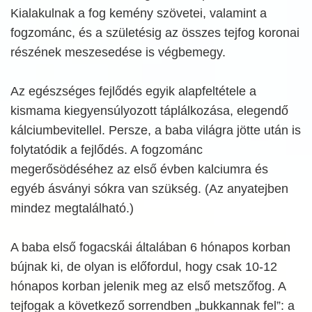
Kialakulnak a fog kemény szövetei, valamint a
fogzománc, és a születésig az összes tejfog koronai
részének meszesedése is végbemegy.
Az egészséges fejlődés egyik alapfeltétele a
kismama kiegyensúlyozott táplálkozása, elegendő
kálciumbevitellel. Persze, a baba világra jötte után is
folytatódik a fejlődés. A fogzománc
megerősödéséhez az első évben kalciumra és
egyéb ásványi sókra van szükség. (Az anyatejben
mindez megtalálható.)
A baba első fogacskái általában 6 hónapos korban
bújnak ki, de olyan is előfordul, hogy csak 10-12
hónapos korban jelenik meg az első metszőfog. A
tejfogak a következő sorrendben „bukkannak fel”: a