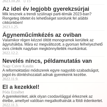
2023.10.20.
15
Az idei év legjobb gyerekzsúrjai
Mik lesznek a trendi szülinapi parti-témák 2023-ban?
Rengeteg ötletet és lehetőséget sorolunk fel alábbi
cikkünkben!
2023.1.25.
Ágyneműcímkézés az oviban
Valamikor régen kézzel öltött monogramok kerültek az
ágyruhákba. Mára ez megváltozott, a gyorsan felhelyezhető
ovis címkék nagyban megkönnyítették munkánkat.
2022.12.2.
Nevelés nincs, példamutatás van
Nagy Csivre Katalin
A reformoktatási módszerek egyre nagyobb szabadságot,
jogot és döntéshozatalt adnak gyerekeink kezébe.
2022.11.9.
El a kezekkel!
Póda Erzsébet
A gyerekeinket, akik olyan csodavilággal érkeznek az
életbe, amellyel valóban megalkothatnák a földi édenkertet.
2022.11.3.