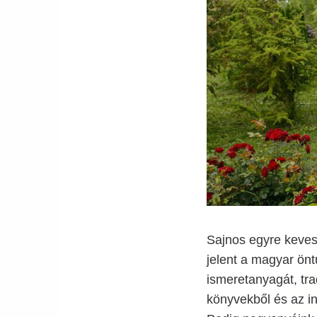
Sajnos egyre kevese
jelent a magyar öntu
ismeretanyagát, tr
könyvekből és az in