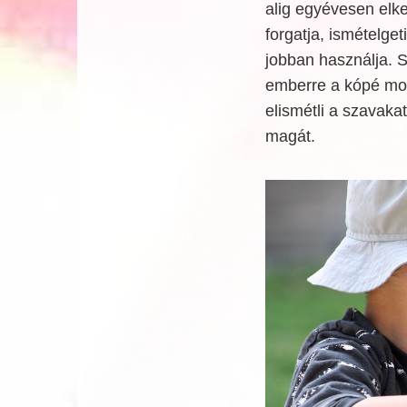
alig egyévesen elkez
forgatja, ismételge
jobban használja. S
emberre a kópé moso
elismétli a szavaka
magát.