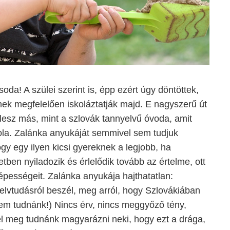
oda! A szülei szerint is, épp ezért úgy döntöttek,
ek megfelelően iskoláztatják majd. E nagyszerű út
lesz más, mint a szlovák tannyelvű óvoda, amit
kola. Zalánka anyukáját semmivel sem tudjuk
gy egy ilyen kicsi gyereknek a legjobb, ha
tben nyiladozik és érlelődik tovább az értelme, ott
pességeit. Zalánka anyukája hajthatatlan:
elvtudásról beszél, meg arról, hogy Szlovákiában
nem tudnánk!) Nincs érv, nincs meggyőző tény,
l meg tudnánk magyarázni neki, hogy ezt a drága,