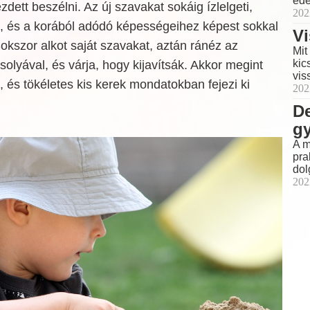
éde
dett beszélni. Az új szavakat sokáig ízlelgeti,
202
ti, és a korából adódó képességeihez képest sokkal
Vi
okszor alkot saját szavakat, aztán ránéz az
Mit
kic
lyával, és várja, hogy kijavítsák. Akkor megint
vis
t, és tökéletes kis kerek mondatokban fejezi ki
202
De
g
A m
pra
dol
202