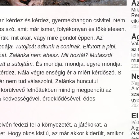
Az
Mik
Ren
an kérdez és kérdez, gyermekhangon csivitel. Nem
cik
202
 szó, amit már ismer, folyékonyan és tökéletesen,
Á
rtik, mit akar, vagy mire gondol éppen. Az
Val
odája!
Tutojicát adtunk a coninak. Elfutott a pipi.
az 
fel
at. Zalánka nem éhesz. Mit hoztál? Mutaszd!
mun
t a sutojtám.
És mondja, mondja, egyre mondja.
202
kérdez. Nála végtelenségig ér a miért kérdőszó. S
Ne
r nem tud válaszolni, Zalánka huncutul
Nag
A r
 körülvevő felnőttekben mindig megpendíti az
sza
a kedvességével, érdeklődésével, édes
gye
202
El
Pód
vén fedezi fel a környezetét, a játékokat, a
A g
et. Hogy okos kisfiú, az már akkor kiderült, amikor
éle