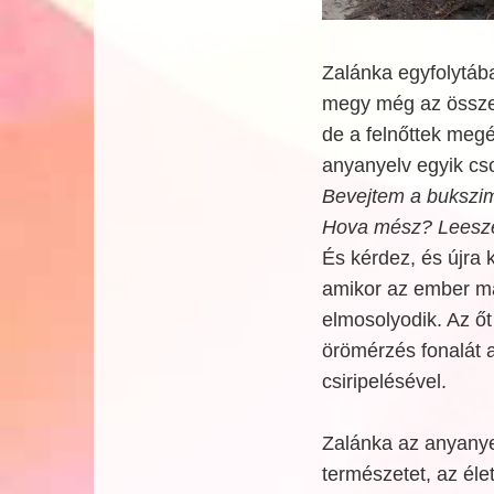
Zalánka egyfolytáb
megy még az összes
de a felnőttek megé
anyanyelv egyik cs
Bevejtem a bukszim
Hova mész? Leeszet
És kérdez, és újra 
amikor az ember má
elmosolyodik. Az őt
örömérzés fonalát 
csiripelésével.
Zalánka az anyanyel
természetet, az élet