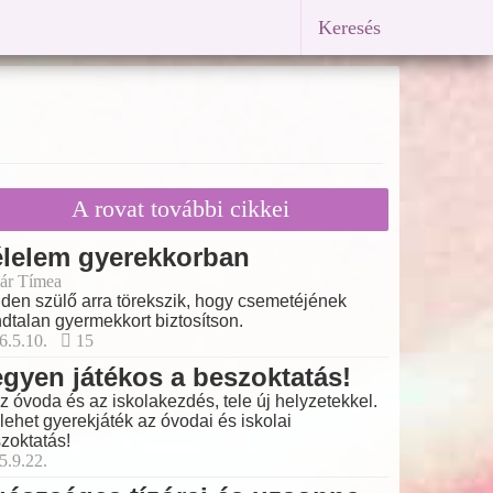
Keresés
A rovat további cikkei
élelem gyerekkorban
ár Tímea
den szülő arra törekszik, hogy csemetéjének
dtalan gyermekkort biztosítson.
6.5.10.
15
gyen játékos a beszoktatás!
 az óvoda és az iskolakezdés, tele új helyzetekkel.
 lehet gyerekjáték az óvodai és iskolai
zoktatás!
5.9.22.