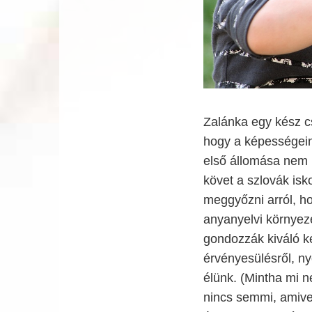
Zalánka egy kész cs
hogy a képességein
első állomása nem 
követ a szlovák is
meggyőzni arról, ho
anyanyelvi környeze
gondozzák kiváló ké
érvényesülésről, ny
élünk. (Mintha mi 
nincs semmi, amive