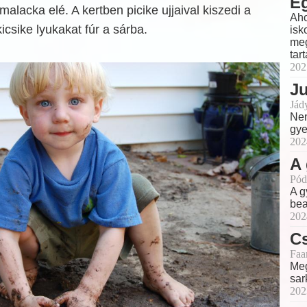
Eg
malacka elé. A kertben picike ujjaival kiszedi a
Aho
icsike lyukakat fúr a sárba.
isk
meg
tar
202
J
Jád
Nem
gye
202
A
Pód
A g
bea
202
Cs
Faa
Meg
sar
202