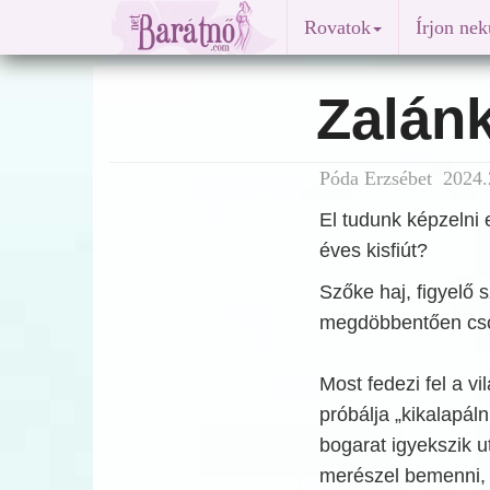
Rovatok
Írjon ne
Zalán
Póda Erzsébet 2024.
El tudunk képzelni 
éves kisfiút?
Szőke haj, figyelő
megdöbbentően csod
Most fedezi fel a v
próbálja „kikalapál
bogarat igyekszik u
merészel bemenni, 