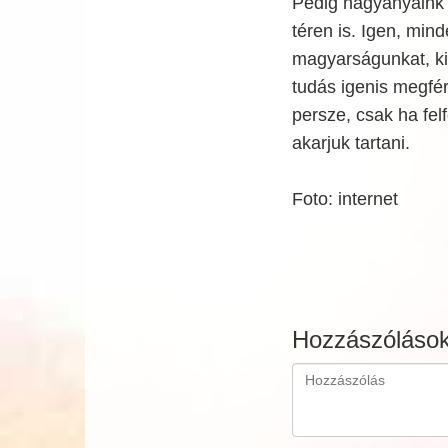
Pedig nagyanyáink 
téren is. Igen, min
magyarságunkat, kiv
tudás igenis megfér
persze, csak ha fel
akarjuk tartani.
Foto: internet
Hozzászóláso