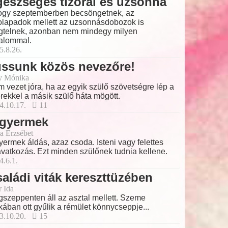
észséges tízórai és uzsonna
gy szeptemberben becsöngetnek, az
olapadok mellett az uzsonnásdobozok is
telnek, azonban nem mindegy milyen
talommal.
5.8.26.
ussunk közös nevezőre!
y Mónika
 vezet jóra, ha az egyik szülő szövetségre lép a
rekkel a másik szülő háta mögött.
4.10.17.
11
 gyermek
a Erzsébet
yermek áldás, azaz csoda. Isteni vagy felettes
vatkozás. Ezt minden szülőnek tudnia kellene.
4.6.1.
aládi viták kereszttüzében
r Ida
szeppenten áll az asztal mellett. Szeme
kában ott gyűlik a rémület könnycseppje...
3.10.20.
15