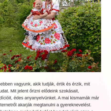
bben vagyunk, akik tudják, értik és érzik, mit
dat. Mit jelent őrizni elődeink szokásait,
adícióit, édes anyanyelvünket. A mai kismamák már
ternetről akarják megtanulni a gyereknevelést.