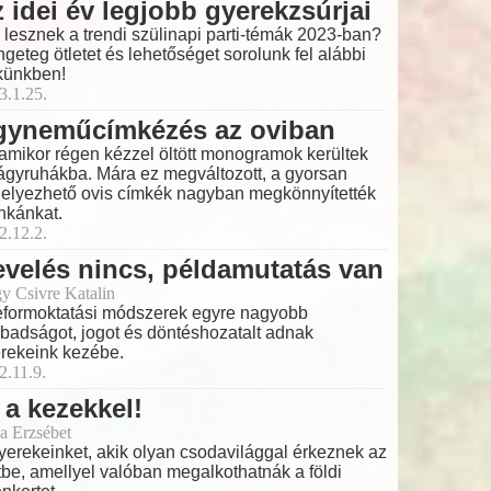
 idei év legjobb gyerekzsúrjai
 lesznek a trendi szülinapi parti-témák 2023-ban?
geteg ötletet és lehetőséget sorolunk fel alábbi
künkben!
3.1.25.
gyneműcímkézés az oviban
amikor régen kézzel öltött monogramok kerültek
ágyruhákba. Mára ez megváltozott, a gyorsan
helyezhető ovis címkék nagyban megkönnyítették
kánkat.
2.12.2.
velés nincs, példamutatás van
y Csivre Katalin
eformoktatási módszerek egyre nagyobb
badságot, jogot és döntéshozatalt adnak
rekeink kezébe.
2.11.9.
 a kezekkel!
a Erzsébet
yerekeinket, akik olyan csodavilággal érkeznek az
tbe, amellyel valóban megalkothatnák a földi