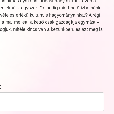
hatalmas gyakorlati tudást hagytak ránk ezen a
den elmúlik egyszer. De addig miért ne őrizhetnénk
ételes értékű kulturális hagyományainkat? A régi
 a mai mellett, a kettő csak gazdagítja egymást –
fogjuk, miféle kincs van a kezünkben, és azt meg is
k