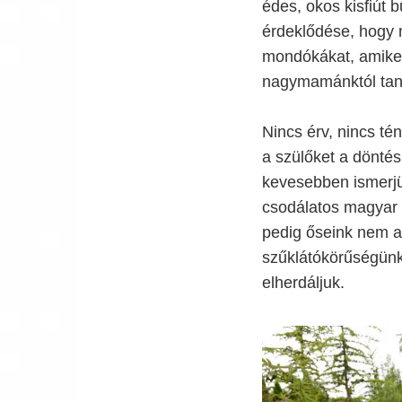
édes, okos kisfiút 
érdeklődése, hogy ne
mondókákat, amiket 
nagymamánktól tan
Nincs érv, nincs tén
a szülőket a döntés
kevesebben ismerjü
csodálatos magyar ny
pedig őseink nem az
szűklátókörűségünk
elherdáljuk.