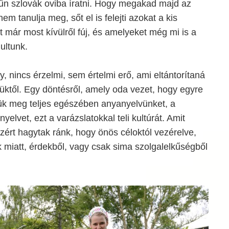
bűn szlovák oviba íratni. Hogy megakad majd az
m tanulja meg, sőt el is felejti azokat a kis
már most kívülről fúj, és amelyeket még mi is a
ultunk.
y, nincs érzelmi, sem értelmi erő, ami eltántorítaná
üktől. Egy döntésről, amely oda vezet, hogy egyre
k meg teljes egészében anyanyelvünket, a
elvet, ezt a varázslatokkal teli kultúrát. Amit
ért hagytak ránk, hogy önös céloktól vezérelve,
 miatt, érdekből, vagy csak sima szolgalelkűségből