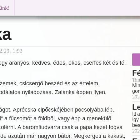
künk!
ka
2.29. 1:53
egy aranyos, kedves, édes, okos, cserfes két és fél
F
Tim
 szemek, csicsergő beszéd és az értelem
Min
gon
álatos nyiladozása. Zalánka éppen ilyen.
202
Le
ilágot. Aprócska cipőcskéjében pocsolyába lép,
Itt
ni” a fűcsomót a földből, vagy épp a menekülő
Így
bes
tolérni. A baromfiudvarra csak a papa kezét fogva
202
de azután már nagyon bátor. Megkergeti a kakast,