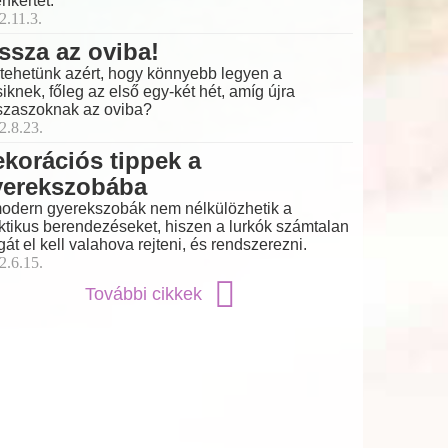
nkertet.
2.11.3.
ssza az oviba!
 tehetünk azért, hogy könnyebb legyen a
siknek, főleg az első egy-két hét, amíg újra
szaszoknak az oviba?
2.8.23.
korációs tippek a
yerekszobába
odern gyerekszobák nem nélkülözhetik a
ktikus berendezéseket, hiszen a lurkók számtalan
gát el kell valahova rejteni, és rendszerezni.
2.6.15.
További cikkek