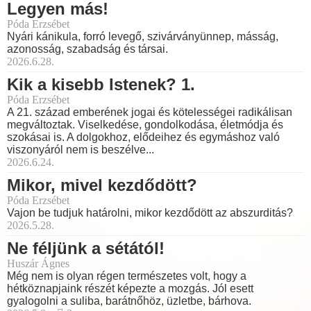
Legyen más!
Póda Erzsébet
Nyári kánikula, forró levegő, szivárványünnep, másság,
azonosság, szabadság és társai.
2026.6.28.
Kik a kisebb Istenek? 1.
Póda Erzsébet
A 21. század emberének jogai és kötelességei radikálisan
megváltoztak. Viselkedése, gondolkodása, életmódja és
szokásai is. A dolgokhoz, elődeihez és egymáshoz való
viszonyáról nem is beszélve...
2026.6.24.
Mikor, mivel kezdődött?
Póda Erzsébet
Vajon be tudjuk határolni, mikor kezdődött az abszurditás?
2026.5.28.
Ne féljünk a sétától!
Huszár Ágnes
Még nem is olyan régen természetes volt, hogy a
hétköznapjaink részét képezte a mozgás. Jól esett
gyalogolni a suliba, barátnőhöz, üzletbe, bárhova.