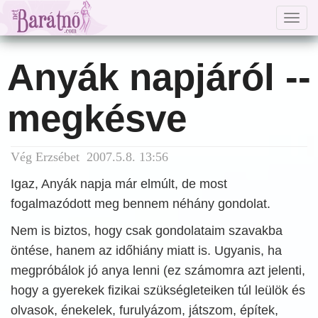
Togg
navig
Anyák napjáról --
megkésve
Vég Erzsébet 2007.5.8. 13:56
Igaz, Anyák napja már elmúlt, de most
fogalmazódott meg bennem néhány gondolat.
Nem is biztos, hogy csak gondolataim szavakba
öntése, hanem az időhiány miatt is. Ugyanis, ha
megpróbálok jó anya lenni (ez számomra azt jelenti,
hogy a gyerekek fizikai szükségleteiken túl leülök és
olvasok, énekelek, furulyázom, játszom, építek,