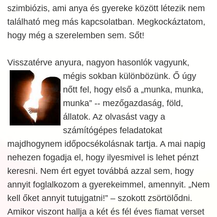
szimbiózis, ami anya és gyereke között létezik nem
található meg más kapcsolatban. Megkockáztatom,
hogy még a szerelemben sem. Sőt!
Visszatérve anyura, nagyon hasonlók vagyunk,
mégis sokban különbözünk. Ő úgy
nőtt fel, hogy első a „munka, munka,
munka” -- mezőgazdaság, föld,
állatok. Az olvasást vagy a
számítógépes feladatokat
majdhogynem időpocsékolásnak tartja. A mai napig
nehezen fogadja el, hogy ilyesmivel is lehet pénzt
keresni. Nem ért egyet továbbá azzal sem, hogy
annyit foglalkozom a gyerekeimmel, amennyit. „Nem
kell őket annyit tutujgatni!” – szokott zsörtölődni.
Amikor viszont hallja a két és fél éves fiamat verset