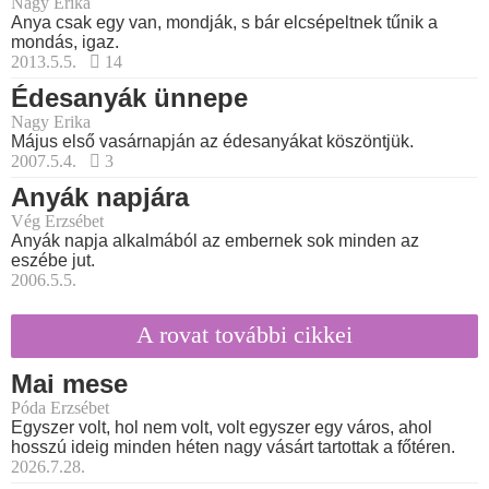
Nagy Erika
Anya csak egy van, mondják, s bár elcsépeltnek tűnik a
mondás, igaz.
2013.5.5.
14
Édesanyák ünnepe
Nagy Erika
Május első vasárnapján az édesanyákat köszöntjük.
2007.5.4.
3
Anyák napjára
Vég Erzsébet
Anyák napja alkalmából az embernek sok minden az
eszébe jut.
2006.5.5.
A rovat további cikkei
Mai mese
Póda Erzsébet
Egyszer volt, hol nem volt, volt egyszer egy város, ahol
hosszú ideig minden héten nagy vásárt tartottak a főtéren.
2026.7.28.