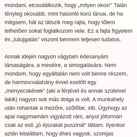
mondani, elcsodálkozik, hogy „milyen okos!” Talán
tényleg okosabb, mint hasonló korú társai, de ha
mégsem, hát az látszik meg rajta, hogy tőlem
telhetően sokat foglalkozom vele. Ez a fajta figyelem
és „tutujgatás” viszont bennem teljesen tudatos.
Annak idején nagyon vágytam édesanyám
társaságára, a meséire, a simogatására. Nem
mondom, hogy egyáltalán nem volt benne részem,
de harmincvalahány évvel ezelőtt egy
„menyecskének” (aki a férjével és annak szüleivel
lakik) nagyon sok más dolga is volt. A munkahely
után rohantak a mezőre, szőlőbe, stb. Úgyhogy az
apai nagymamám vigyázott rám, anyut jóformán
csak az esti „jó éjszakát puszinál” láttam. Ilyenkor
aztán kitaláltam, hogy éhes vagyok, szomjas