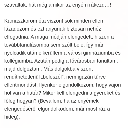
szavaltak, hát még amikor az enyém rákezd…!
Kamaszkorom óta viszont sok minden ellen
lázadozom és ezt anyunak biztosan nehéz
elfogadnia. A maga módján elengedett, hiszen a
továbbtanulásomba sem szólt bele, így már
nyolcadik után elkerültem a városi gimnáziumba és
kollégiumba. Azután pedig a fővárosban tanultam,
majd dolgoztam. Más dolgokba viszont
rendíthetetlenül „beleszól”, nem igazán tűrve
ellentmondást. Ilyenkor elgondolkozom, hogy vajon
hol van a határ? Mikor kell elengedni a gyereket és
főleg hogyan? (Bevallom, ha az enyémek
elengedéséről elgondolkodom, már most ráz a
hideg).