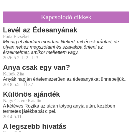
Kapcsolódó cikkek
Levél az Édesanyának
Póda Erzsébet
Mindig el akartam mondani Neked, mit érzek irántad, de
olyan nehéz megszólalni és szavakba önteni az
érzelmeimet, amikor mellettem vagy.
2026.5.2.
2
3
Anya csak egy van?
Kabók Zita
Anyák napján értelemszerűen az édesanyákat ünnepeljük...
2018.5.5.
37
Különös ajándék
Nagy Csivre Katalin
A kétéves Rozika az utcán totyog anyja után, kezében
termetes játékbabát cipel.
2014.5.11.
A legszebb hivatás