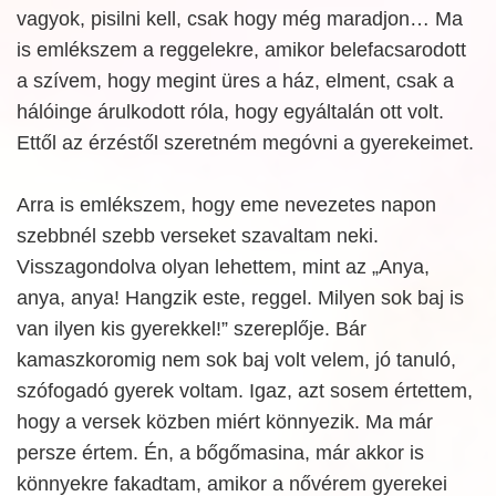
vagyok, pisilni kell, csak hogy még maradjon… Ma
is emlékszem a reggelekre, amikor belefacsarodott
a szívem, hogy megint üres a ház, elment, csak a
hálóinge árulkodott róla, hogy egyáltalán ott volt.
Ettől az érzéstől szeretném megóvni a gyerekeimet.
Arra is emlékszem, hogy eme nevezetes napon
szebbnél szebb verseket szavaltam neki.
Visszagondolva olyan lehettem, mint az „Anya,
anya, anya! Hangzik este, reggel. Milyen sok baj is
van ilyen kis gyerekkel!” szereplője. Bár
kamaszkoromig nem sok baj volt velem, jó tanuló,
szófogadó gyerek voltam. Igaz, azt sosem értettem,
hogy a versek közben miért könnyezik. Ma már
persze értem. Én, a bőgőmasina, már akkor is
könnyekre fakadtam, amikor a nővérem gyerekei