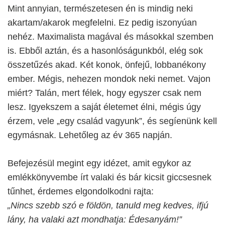
Mint annyian, természetesen én is mindig neki
akartam/akarok megfelelni. Ez pedig iszonyúan
nehéz. Maximalista magával és másokkal szemben
is. Ebből aztán, és a hasonlóságunkból, elég sok
összetűzés akad. Két konok, önfejű, lobbanékony
ember. Mégis, nehezen mondok neki nemet. Vajon
miért? Talán, mert félek, hogy egyszer csak nem
lesz. Igyekszem a saját életemet élni, mégis úgy
érzem, vele „egy család vagyunk”, és segíenünk kell
egymásnak. Lehetőleg az év 365 napján.
Befejezésül megint egy idézet, amit egykor az
emlékkönyvembe írt valaki és bár kicsit giccsesnek
tűnhet, érdemes elgondolkodni rajta:
„Nincs szebb szó e földön, tanuld meg kedves, ifjú
lány, ha valaki azt mondhatja: Édesanyám!”