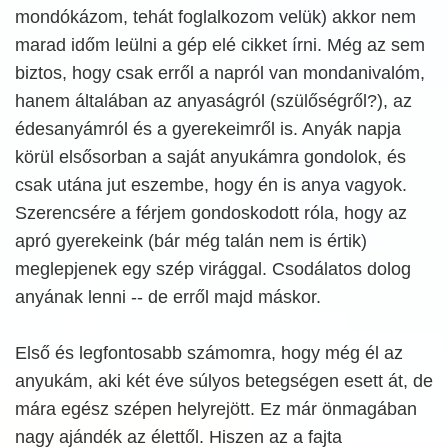
mondókázom, tehát foglalkozom velük) akkor nem
marad időm leülni a gép elé cikket írni. Még az sem
biztos, hogy csak erről a napról van mondanivalóm,
hanem általában az anyaságról (szülőségről?), az
édesanyámról és a gyerekeimről is. Anyák napja
körül elsősorban a saját anyukámra gondolok, és
csak utána jut eszembe, hogy én is anya vagyok.
Szerencsére a férjem gondoskodott róla, hogy az
apró gyerekeink (bár még talán nem is értik)
meglepjenek egy szép virággal. Csodálatos dolog
anyának lenni -- de erről majd máskor.
Első és legfontosabb számomra, hogy még él az
anyukám, aki két éve súlyos betegségen esett át, de
mára egész szépen helyrejött. Ez már önmagában
nagy ajándék az élettől. Hiszen az a fajta