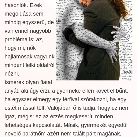
hasonlók. Ezek
megoldása sem
mindig egyszerű, de
van ennél nagyobb
probléma is; az,
hogy mi, nők
hajlamosak vagyunk
mindent lelki oldalról
nézni.
Ismerek olyan fiatal
anyát, aki úgy érzi, a gyermeke ellen követ el bűnt,
ha egyszer elmegy egy férfival szórakozni, ha egy
estét mással tölt. Valójában ő is tudja, hogy ez nem
igaz, mégis: ez az érzés megkeseríti minden
lehetséges kapcsolatát. Másik, gyermekét egyedül
nevelő barátnőm azért nem talált párt magának,