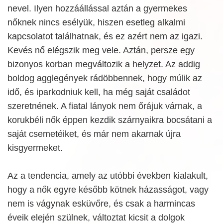
nevel. Ilyen hozzáállással aztán a gyermekes
nőknek nincs esélyük, hiszen esetleg alkalmi
kapcsolatot találhatnak, és ez azért nem az igazi.
Kevés nő elégszik meg vele. Aztán, persze egy
bizonyos korban megváltozik a helyzet. Az addig
boldog agglegények rádöbbennek, hogy múlik az
idő, és iparkodniuk kell, ha még saját családot
szeretnének. A fiatal lányok nem őrájuk várnak, a
korukbéli nők éppen kezdik szárnyaikra bocsátani a
saját csemetéiket, és már nem akarnak újra
kisgyermeket.
Az a tendencia, amely az utóbbi években kialakult,
hogy a nők egyre később kötnek házasságot, vagy
nem is vágynak esküvőre, és csak a harmincas
éveik elején szülnek, változtat kicsit a dolgok