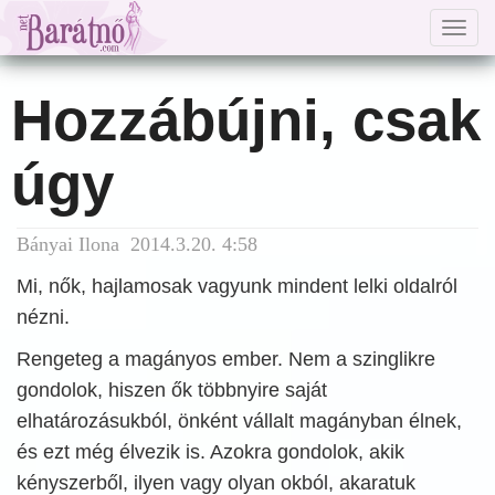
Togg
navig
Hozzábújni, csak
úgy
Bányai Ilona 2014.3.20. 4:58
Mi, nők, hajlamosak vagyunk mindent lelki oldalról
nézni.
Rengeteg a magányos ember. Nem a szinglikre
gondolok, hiszen ők többnyire saját
elhatározásukból, önként vállalt magányban élnek,
és ezt még élvezik is. Azokra gondolok, akik
kényszerből, ilyen vagy olyan okból, akaratuk