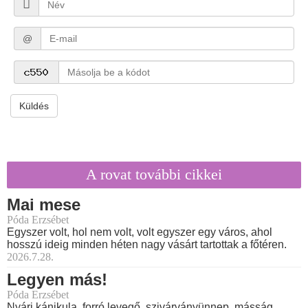
@
Küldés
A rovat további cikkei
Mai mese
Póda Erzsébet
Egyszer volt, hol nem volt, volt egyszer egy város, ahol
hosszú ideig minden héten nagy vásárt tartottak a főtéren.
2026.7.28.
Legyen más!
Póda Erzsébet
Nyári kánikula, forró levegő, szivárványünnep, másság,