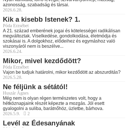
azonosság, szabadság és társai.
2026.6.28.
Kik a kisebb Istenek? 1.
Póda Erzsébet
A 21. század emberének jogai és kötelességei radikálisan
megváltoztak. Viselkedése, gondolkodása, életmódja és
szokásai is. A dolgokhoz, elődeihez és egymáshoz való
viszonyáról nem is beszélve...
2026.6.24.
Mikor, mivel kezdődött?
Póda Erzsébet
Vajon be tudjuk határolni, mikor kezdődött az abszurditás?
2026.5.28.
Ne féljünk a sétától!
Huszár Ágnes
Még nem is olyan régen természetes volt, hogy a
hétköznapjaink részét képezte a mozgás. Jól esett
gyalogolni a suliba, barátnőhöz, üzletbe, bárhova.
2026.5.9.
2
Levél az Édesanyának