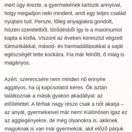
mert úgy érezte, a gyermekének tartozik annyival,
hogy megadjon neki mindent, amit egy teljes család
nyújtani tud. Persze, főleg anyagiakra gondolt,
hiszen szeretetből, törődésből így is a maximumot
kapta a kisfia. Viszont az éveken keresztül végzett
túlmunkákkal, másod- és harmadállásokkal a saját
egészségét tette kockára. Fia már felnőtt, ő máig is
magányos.
Azért, szerencsére nem minden nő ennyire
aggályos, ha új kapcsolatot keres. Ők aztán
találkoznak a másik gyakori akadállyal: az
előítélettel. A férfiak nagy része csak a nőt akarja –
az anyát, gyermekeivel már nem! Különösen igaz ez
az agglegényekre, de még olyanokra is, akiknek
maguknak is van már gyermekük, akit előző párjuk