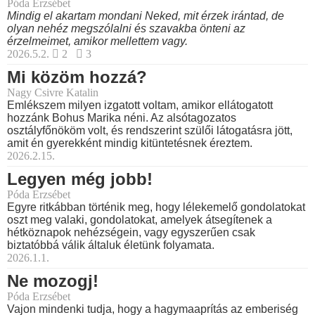
Póda Erzsébet
Mindig el akartam mondani Neked, mit érzek irántad, de
olyan nehéz megszólalni és szavakba önteni az
érzelmeimet, amikor mellettem vagy.
2026.5.2.
2
3
Mi közöm hozzá?
Nagy Csivre Katalin
Emlékszem milyen izgatott voltam, amikor ellátogatott
hozzánk Bohus Marika néni. Az alsótagozatos
osztályfőnököm volt, és rendszerint szülői látogatásra jött,
amit én gyerekként mindig kitüntetésnek éreztem.
2026.2.15.
Legyen még jobb!
Póda Erzsébet
Egyre ritkábban történik meg, hogy lélekemelő gondolatokat
oszt meg valaki, gondolatokat, amelyek átsegítenek a
hétköznapok nehézségein, vagy egyszerűen csak
biztatóbbá válik általuk életünk folyamata.
2026.1.1.
Ne mozogj!
Póda Erzsébet
Vajon mindenki tudja, hogy a hagymaaprítás az emberiség