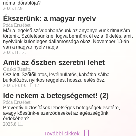
néma időrablója?
2025.12.9.
Ékszerünk: a magyar nyelv
Póda Erzsébet
Már a legelső szívdobbanásunk az anyanyelvünk ritmusára
történik. Születésünknél fogva bennünk él ez a lüktetés, amit
nyelvünk különleges dallamossága okoz. November 13-án
van a magyar nyelv napja.
2025.11.13.
Amit az őszben szeretni lehet
Oriskó Renáta
Ősz lett. Szőlőillatos, levélhullatós, kabátba-sálba
burkolózós, nyirkos reggeles, hosszú estés ősz.
2025.10.19.
12
Ide nekem a betegségemet! (2)
Póda Erzsébet
Preventív biztosítások lehetséges betegségek esetére,
avagy kössünk-e szerződéseket az egészségünk
érdekében?
2025.8.11.
További cikkek