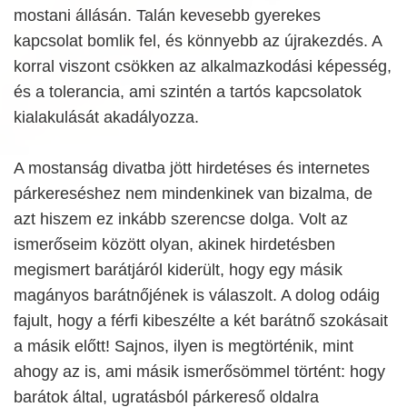
mostani állásán. Talán kevesebb gyerekes
kapcsolat bomlik fel, és könnyebb az újrakezdés. A
korral viszont csökken az alkalmazkodási képesség,
és a tolerancia, ami szintén a tartós kapcsolatok
kialakulását akadályozza.
A mostanság divatba jött hirdetéses és internetes
párkereséshez nem mindenkinek van bizalma, de
azt hiszem ez inkább szerencse dolga. Volt az
ismerőseim között olyan, akinek hirdetésben
megismert barátjáról kiderült, hogy egy másik
magányos barátnőjének is válaszolt. A dolog odáig
fajult, hogy a férfi kibeszélte a két barátnő szokásait
a másik előtt! Sajnos, ilyen is megtörténik, mint
ahogy az is, ami másik ismerősömmel történt: hogy
barátok által, ugratásból párkereső oldalra