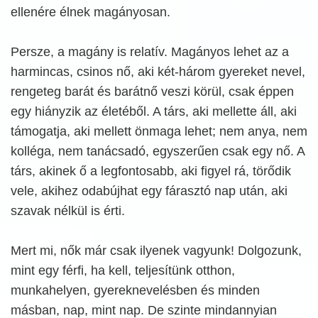
ellenére élnek magányosan.
Persze, a magány is relatív. Magányos lehet az a
harmincas, csinos nő, aki két-három gyereket nevel,
rengeteg barát és barátnő veszi körül, csak éppen
egy hiányzik az életéből. A társ, aki mellette áll, aki
támogatja, aki mellett önmaga lehet; nem anya, nem
kolléga, nem tanácsadó, egyszerűen csak egy nő. A
társ, akinek ő a legfontosabb, aki figyel rá, törődik
vele, akihez odabújhat egy fárasztó nap után, aki
szavak nélkül is érti.
Mert mi, nők már csak ilyenek vagyunk! Dolgozunk,
mint egy férfi, ha kell, teljesítünk otthon,
munkahelyen, gyereknevelésben és minden
másban, nap, mint nap. De szinte mindannyian