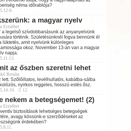
eriség néma időrablója?
5.12.9.
szerünk: a magyar nyelv
a Erzsébet
 a legelső szívdobbanásunk az anyanyelvünk
musára történik. Születésünknél fogva bennünk él
a lüktetés, amit nyelvünk különleges
lamossága okoz. November 13-án van a magyar
lv napja.
5.11.13.
it az őszben szeretni lehet
skó Renáta
 lett. Szőlőillatos, levélhullatós, kabátba-sálba
kolózós, nyirkos reggeles, hosszú estés ősz.
5.10.19.
12
e nekem a betegségemet! (2)
a Erzsébet
ventív biztosítások lehetséges betegségek
tére, avagy kössünk-e szerződéseket az
észségünk érdekében?
5.8.11.