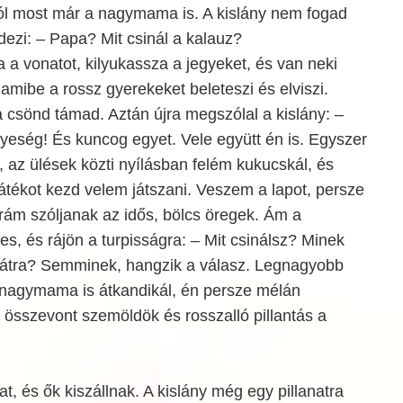
ól most már a nagymama is. A kislány nem fogad
ezi: – Papa? Mit csinál a kalauz?
a a vonatot, kilyukassza a jegyeket, és van neki
 amibe a rossz gyerekeket beleteszi és elviszi.
a csönd támad. Aztán újra megszólal a kislány: –
yeség! És kuncog egyet. Vele együtt én is. Egyszer
, az ülések közti nyílásban felém kukucskál, és
 játékot kezd velem játszani. Veszem a lapot, persze
rám szóljanak az idős, bölcs öregek. Ám a
, és rájön a turpisságra: – Mit csinálsz? Minek
átra? Semminek, hangzik a válasz. Legnagyobb
nagymama is átkandikál, én persze mélán
 összevont szemöldök és rosszalló pillantás a
t, és ők kiszállnak. A kislány még egy pillanatra