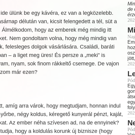
Min
de 
de ülünk be egy kávéra, ez van a legközelebb.
érz
202
árnap délután van, kicsit felengedett a tél, süt a
M
. Álmélkodom, hogy az emberek még mindig itt
Nag
jüket. Nem gondoltam volna, hogy még mindig van
Eml
, felesleges dolgok vásárlására. Családi, baráti
hoz
osz
n – a liget meg üres! És persze a „meki” is
jöt
yam, nyam, sok finom rákkeltő csemege. De vajon
202
ozom már ezen?
L
Pód
Egy
gon
áts
egy
tt, amíg arra várok, hogy megtudjam, honnan indul
fol
202
őrbe, négy koldus, kéregető kunyerál pénzt, kaját,
N
at. Az ember néha szívesen ad, na de ennyinek?
Pód
 tudja, hogy a koldulás korunk új biznisze (hogy
Vaj