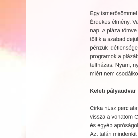
Egy ismerősömmel i
Érdekes élmény. Vas
nap. A pláza tömve
töltik a szabadide
pénzük idétlenségek
programok a plázába
teltházas. Nyam, n
miért nem csodálk
Keleti pályaudvar
Cirka húsz perc ala
vissza a vonatom Gy
és egyéb apróságok
Azt talán mindenkit