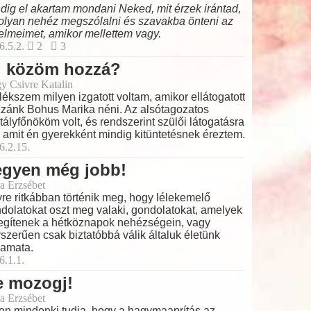
dig el akartam mondani Neked, mit érzek irántad,
olyan nehéz megszólalni és szavakba önteni az
elmeimet, amikor mellettem vagy.
6.5.2.
2
3
i közöm hozzá?
y Csivre Katalin
ékszem milyen izgatott voltam, amikor ellátogatott
zánk Bohus Marika néni. Az alsótagozatos
tályfőnököm volt, és rendszerint szülői látogatásra
t, amit én gyerekként mindig kitüntetésnek éreztem.
6.2.15.
egyen még jobb!
a Erzsébet
re ritkábban történik meg, hogy lélekemelő
dolatokat oszt meg valaki, gondolatokat, amelyek
egítenek a hétköznapok nehézségein, vagy
szerűen csak biztatóbbá válik általuk életünk
yamata.
6.1.1.
e mozogj!
a Erzsébet
on mindenki tudja, hogy a hagymaaprítás az