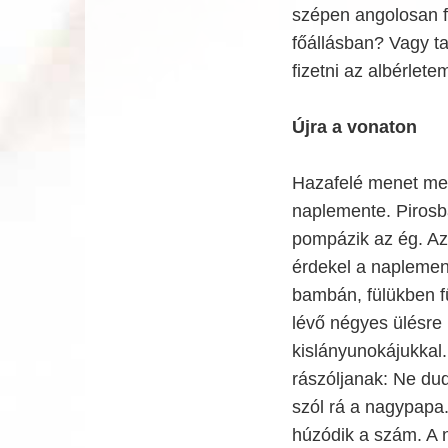
szépen angolosan f
főállásban? Vagy ta
fizetni az albérlete
Újra a vonaton
Hazafelé menet me
naplemente. Pirosb
pompázik az ég. Az 
érdekel a naplemen
bambán, fülükben fü
lévő négyes ülésre 
kislányunokájukkal.
rászóljanak: Ne dud
szól rá a nagypapa.
húzódik a szám. A 