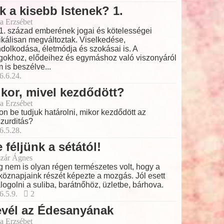
k a kisebb Istenek? 1.
a Erzsébet
1. század emberének jogai és kötelességei
ikálisan megváltoztak. Viselkedése,
dolkodása, életmódja és szokásai is. A
gokhoz, elődeihez és egymáshoz való viszonyáról
 is beszélve...
6.6.24.
kor, mivel kezdődött?
a Erzsébet
on be tudjuk határolni, mikor kezdődött az
zurditás?
6.5.28.
 féljünk a sétától!
zár Ágnes
 nem is olyan régen természetes volt, hogy a
köznapjaink részét képezte a mozgás. Jól esett
logolni a suliba, barátnőhöz, üzletbe, bárhova.
6.5.9.
2
evél az Édesanyának
a Erzsébet