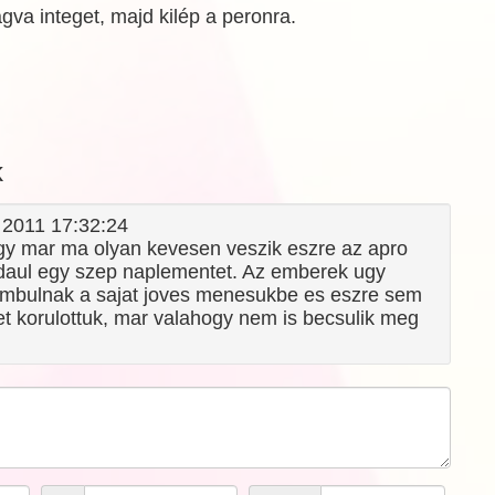
agva integet, majd kilép a peronra.
k
. 2011 17:32:24
y mar ma olyan kevesen veszik eszre az apro
ldaul egy szep naplementet. Az emberek ugy
ambulnak a sajat joves menesukbe es eszre sem
et korulottuk, mar valahogy nem is becsulik meg