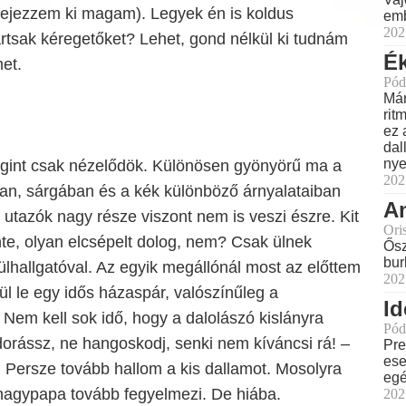
ejezzem ki magam). Legyek én is koldus
emb
202
rtsak kéregetőket? Lehet, gond nélkül ki tudnám
Ék
met.
Pód
Már
rit
ez 
dal
nye
gint csak nézelődök. Különösen gyönyörű ma a
202
an, sárgában és a kék különböző árnyalataiban
Am
utazók nagy része viszont nem is veszi észre. Kit
Ori
te, olyan elcsépelt dolog, nem? Csak ülnek
Ősz
bur
lhallgatóval. Az egyik megállónál most az előttem
202
ül le egy idős házaspár, valószínűleg a
Id
 Nem kell sok idő, hogy a dalolászó kislányra
Pód
orássz, ne hangoskodj, senki nem kíváncsi rá! –
Pre
ese
 Persze tovább hallom a kis dallamot. Mosolyra
eg
nagypapa tovább fegyelmezi. De hiába.
202