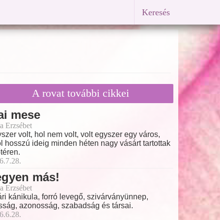
Keresés
A rovat további cikkei
ai mese
a Erzsébet
szer volt, hol nem volt, volt egyszer egy város,
l hosszú ideig minden héten nagy vásárt tartottak
őtéren.
6.7.28.
egyen más!
a Erzsébet
ri kánikula, forró levegő, szivárványünnep,
ság, azonosság, szabadság és társai.
6.6.28.