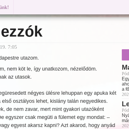
künk!
mezzók
19. 7:05
dapestre utazom.
M
am, nem köt le, így unatkozom, nézelődöm.
Pód
nak az utasok.
Egy
aho
a f
egüresedett négyes ülésre lehuppan egy apuka két
202
 első osztályos lehet, kislány talán negyedikes.
L
, de nem zavar, mert mint gyakori utazóként
Pód
Nyá
 egyszer csak megüti a fülemet egy mondat: –
más
 vagy egyest akarsz kapni? Azt akarod, hogy anyád
202