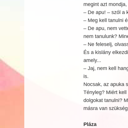
megint azt mondja,
– De apu! – szól a 
– Meg kell tanulni é
– De apu, nem vett
nem tanulunk? Mine
– Ne feleselj, olvas
És a kislány elkezd
amely...
– Jaj, nem kell han
is.
Nocsak, az apuka 
Tényleg? Miért kel
dolgokat tanulni? M
másra van szükség
Pláza