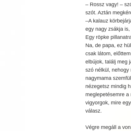
– Rossz vagy! – sz
szót. Aztán megkérd
–A kalauz körbejárj
egy nagy zsákja is,
Egy röpke pillanatr
Na, de papa, ez hül
csak látom, előttem
elbújok, találj meg
szó nélkül, nehogy 
nagymama szemfüles
nézegetsz mindig h
meglepetésemre a 
vigyorgok, mire egy
válasz.
Végre megáll a vona