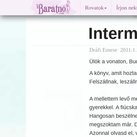
Rovatok
Írjon ne
Inter
Dráfi Emese 2011.1.
Ülök a vonaton, Bu
A könyv, amit hozt
Felszállnak, leszáll
A mellettem levő m
gyerekkel. A fiúcska
Hangosan beszélnek
megszoktam már. De
Azonnal olvasd el,