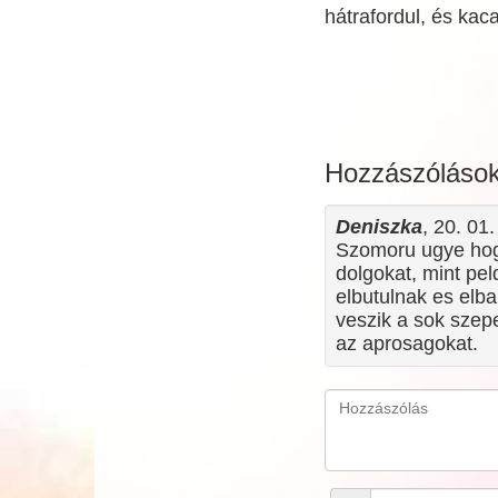
hátrafordul, és kac
Hozzászóláso
Deniszka
, 20. 01
Szomoru ugye hog
dolgokat, mint pe
elbutulnak es elb
veszik a sok szep
az aprosagokat.