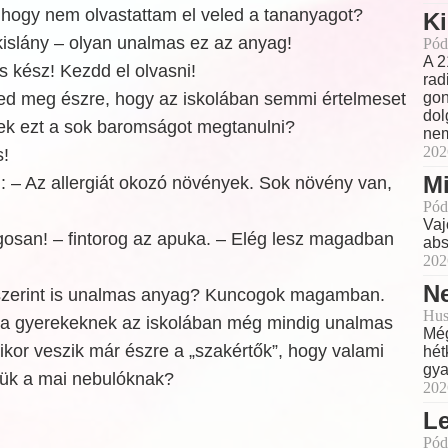
 hogy nem olvastattam el veled a tananyagot?
Ki
kislány – olyan unalmas ez az anyag!
Pód
A 2
s kész! Kezdd el olvasni!
rad
ed meg észre, hogy az iskolában semmi értelmeset
gon
dol
k ezt a sok baromságot megtanulni?
nem
202
s!
Mi
i: – Az allergiát okozó növények. Sok növény van,
Pód
Vaj
gosan! – fintorog az apuka. – Elég lesz magadban
abs
202
Ne
szerint is unalmas anyag? Kuncogok magamban.
Hus
l a gyerekeknek az iskolában még mindig unalmas
Még
ikor veszik már észre a „szakértők”, hogy valami
hét
gya
ük a mai nebulóknak?
202
L
Pód