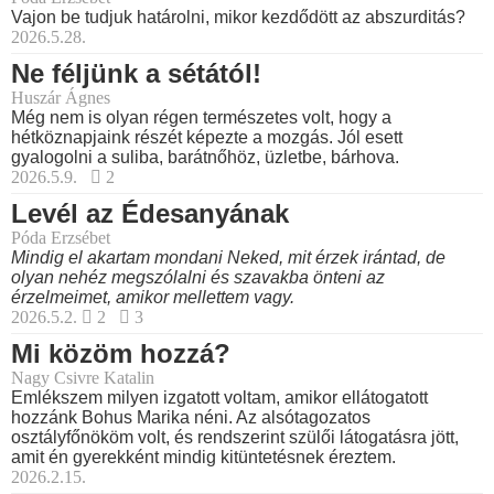
Vajon be tudjuk határolni, mikor kezdődött az abszurditás?
2026.5.28.
Ne féljünk a sétától!
Huszár Ágnes
Még nem is olyan régen természetes volt, hogy a
hétköznapjaink részét képezte a mozgás. Jól esett
gyalogolni a suliba, barátnőhöz, üzletbe, bárhova.
2026.5.9.
2
Levél az Édesanyának
Póda Erzsébet
Mindig el akartam mondani Neked, mit érzek irántad, de
olyan nehéz megszólalni és szavakba önteni az
érzelmeimet, amikor mellettem vagy.
2026.5.2.
2
3
Mi közöm hozzá?
Nagy Csivre Katalin
Emlékszem milyen izgatott voltam, amikor ellátogatott
hozzánk Bohus Marika néni. Az alsótagozatos
osztályfőnököm volt, és rendszerint szülői látogatásra jött,
amit én gyerekként mindig kitüntetésnek éreztem.
2026.2.15.