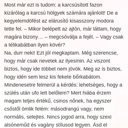
Most már ezt is tudom: a karcsúsított fazon
kizárólag a karcsú hölgyek számára ajánlott! De a
kegyelemdöfést az elárusító kisasszony modora
tette fel. – Mikor belépett az ajtón, már láttam, hogy
magára bizony… – megcsóválja a fejét. – Vagy csak
a télikabátban ilyen kövér?
Na, durr neki! Ezt jól megkaptam. Még szerencse,
hogy már csak nevetek az ilyesmin. Az viszont
biztos, hogy ide többet nem jövök. Meg az is biztos,
hogy idén sem lesz kis fekete bőrkabátom.
Mindenesetre felmerül a kérdés: lehetséges, hogy a
szülés után ufo lett belőlem? Mert hiába érzem
magam teljes értékű, csinos nőnek, ha egyszer
csőstől ömlik felém: másodrangú vagy, nem
normális, selejtes. Nincs jogod arra, hogy szexi
alsóneműd és vagány stílusod legyen. Ásd el