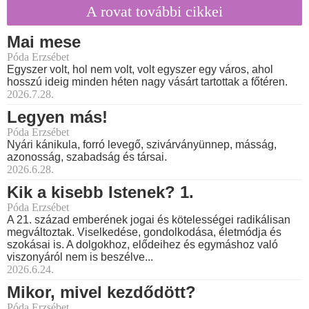
A rovat további cikkei
Mai mese
Póda Erzsébet
Egyszer volt, hol nem volt, volt egyszer egy város, ahol
hosszú ideig minden héten nagy vásárt tartottak a főtéren.
2026.7.28.
Legyen más!
Póda Erzsébet
Nyári kánikula, forró levegő, szivárványünnep, másság,
azonosság, szabadság és társai.
2026.6.28.
Kik a kisebb Istenek? 1.
Póda Erzsébet
A 21. század emberének jogai és kötelességei radikálisan
megváltoztak. Viselkedése, gondolkodása, életmódja és
szokásai is. A dolgokhoz, elődeihez és egymáshoz való
viszonyáról nem is beszélve...
2026.6.24.
Mikor, mivel kezdődött?
Póda Erzsébet