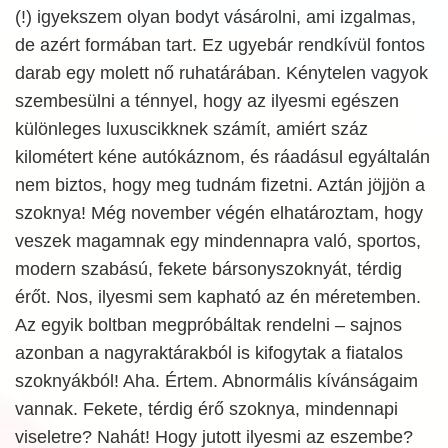
(!) igyekszem olyan bodyt vásárolni, ami izgalmas,
de azért formában tart. Ez ugyebár rendkívül fontos
darab egy molett nő ruhatárában. Kénytelen vagyok
szembesülni a ténnyel, hogy az ilyesmi egészen
különleges luxuscikknek számít, amiért száz
kilométert kéne autókáznom, és ráadásul egyáltalán
nem biztos, hogy meg tudnám fizetni. Aztán jöjjön a
szoknya! Még november végén elhatároztam, hogy
veszek magamnak egy mindennapra való, sportos,
modern szabású, fekete bársonyszoknyát, térdig
érőt. Nos, ilyesmi sem kapható az én méretemben.
Az egyik boltban megpróbáltak rendelni – sajnos
azonban a nagyraktárakból is kifogytak a fiatalos
szoknyákból! Aha. Értem. Abnormális kívánságaim
vannak. Fekete, térdig érő szoknya, mindennapi
viseletre? Nahát! Hogy jutott ilyesmi az eszembe?