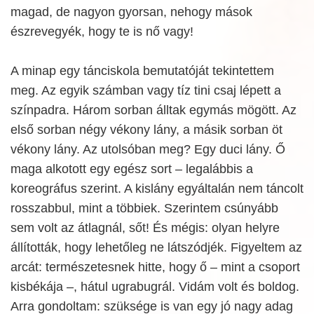
magad, de nagyon gyorsan, nehogy mások
észrevegyék, hogy te is nő vagy!
A minap egy tánciskola bemutatóját tekintettem
meg. Az egyik számban vagy tíz tini csaj lépett a
színpadra. Három sorban álltak egymás mögött. Az
első sorban négy vékony lány, a másik sorban öt
vékony lány. Az utolsóban meg? Egy duci lány. Ő
maga alkotott egy egész sort – legalábbis a
koreográfus szerint. A kislány egyáltalán nem táncolt
rosszabbul, mint a többiek. Szerintem csúnyább
sem volt az átlagnál, sőt! És mégis: olyan helyre
állították, hogy lehetőleg ne látszódjék. Figyeltem az
arcát: természetesnek hitte, hogy ő – mint a csoport
kisbékája –, hátul ugrabugrál. Vidám volt és boldog.
Arra gondoltam: szüksége is van egy jó nagy adag