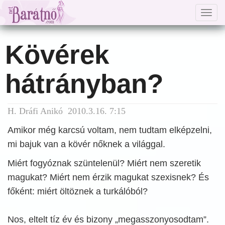
Togg
navig
Kövérek
hátrányban?
H. Dráfi Anikó 2010.3.16. 7:15
Amikor még karcsú voltam, nem tudtam elképzelni,
mi bajuk van a kövér nőknek a világgal.
Miért fogyóznak szüntelenül? Miért nem szeretik
magukat? Miért nem érzik magukat szexisnek? És
főként: miért öltöznek a turkálóból?
Nos, eltelt tíz év és bizony „megasszonyosodtam”.