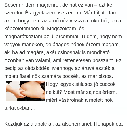
Sosem hittem magamról, de hát ez van – ezt kell
szeretni. És igyekszem is szeretni. Már túljutottam
azon, hogy nem az a nő néz vissza a tükörből, aki a
képzeletemben él. Megszoktam, és
megbarátkoztam az új arcommal. Tudom, hogy nem
vagyok manöken, de átlagos nőnek érzem magam,
aki ha ad magára, akár csinosnak is mondható.
Azonban van valami, ami rettenetesen bosszant. Ez
pedig az öltözködés. Merthogy az áruválaszték a
molett fiatal nők számára pocsék, az már biztos.
Hogy
legyek stílusos jó cuccok
nélkül? Most már sajnos értem,
miért vásárolnak a molett nők
turkálókban…
Kezdjük az alapoknál: az alsóneműnél. Hónapok óta