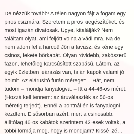
De nézzük tovább! A télen nagyon fájt a fogam egy
piros csizmára. Szeretem a piros kiegészítőket, és
most igazán divatosak. Ugye, kitalálják? Nem
találtam olyat, ami feljött volna a vádlimra. Na de
nem adom fel a harcot! Jön a tavasz, és kéne egy
csinos, fekete bőrkabát. Olyan rövidebb, zakószerű
fazon, lehetőleg karcsúsított szabású. Látom, az
egyik üzletben leárazás van, talán kapok valami jó
holmit. Az elárusító furán méreget: – Hát, nem
tudom – mondja fanyalogva. – Itt a 44-46-os méret.
(Hozzá kell tennem: az áruválaszték az 56-os
méretig terjedt). Ennél a pontnál én is fanyalogni
kezdtem. Elsősorban azért, mert a csinosabb,
állítólag 46-os kabátok szerintem 42-esek voltak, a
többi formája meg, hogy is mondjam? Kissé izé…