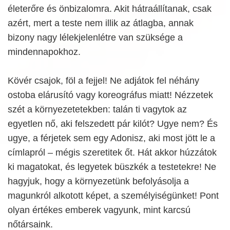
életerőre és önbizalomra. Akit hátraállítanak, csak
azért, mert a teste nem illik az átlagba, annak
bizony nagy lélekjelenlétre van szüksége a
mindennapokhoz.
Kövér csajok, föl a fejjel! Ne adjátok fel néhány
ostoba elárusító vagy koreográfus miatt! Nézzetek
szét a környezetetekben: talán ti vagytok az
egyetlen nő, aki felszedett pár kilót? Ugye nem? És
ugye, a férjetek sem egy Adonisz, aki most jött le a
címlapról – mégis szeretitek őt. Hát akkor húzzátok
ki magatokat, és legyetek büszkék a testetekre! Ne
hagyjuk, hogy a környezetünk befolyásolja a
magunkról alkotott képet, a személyiségünket! Pont
olyan értékes emberek vagyunk, mint karcsú
nőtársaink.