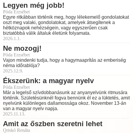
Legyen még jobb!
Póda Erzsébet
Egyre ritkábban történik meg, hogy lélekemelő gondolatokat
oszt meg valaki, gondolatokat, amelyek átsegítenek a
hétköznapok nehézségein, vagy egyszerűen csak
biztatóbbá válik általuk életünk folyamata.
2026.1.1.
Ne mozogj!
Póda Erzsébet
Vajon mindenki tudja, hogy a hagymaaprítás az emberiség
néma időrablója?
2025.12.9.
Ékszerünk: a magyar nyelv
Póda Erzsébet
Már a legelső szívdobbanásunk az anyanyelvünk ritmusára
történik. Születésünknél fogva bennünk él ez a lüktetés, amit
nyelvünk különleges dallamossága okoz. November 13-án
van a magyar nyelv napja.
2025.11.13.
Amit az őszben szeretni lehet
Oriskó Renáta