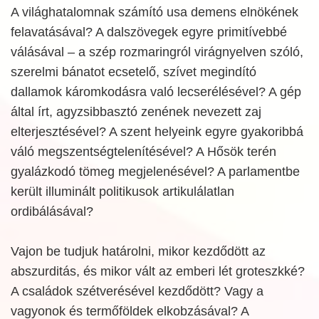
A világhatalomnak számító usa demens elnökének
felavatásával? A dalszövegek egyre primitívebbé
válásával – a szép rozmaringról virágnyelven szóló,
szerelmi bánatot ecsetelő, szívet megindító
dallamok káromkodásra való lecserélésével? A gép
által írt, agyzsibbasztó zenének nevezett zaj
elterjesztésével? A szent helyeink egyre gyakoribbá
váló megszentségtelenítésével? A Hősök terén
gyalázkodó tömeg megjelenésével? A parlamentbe
került illuminált politikusok artikulálatlan
ordibálásával?
Vajon be tudjuk határolni, mikor kezdődött az
abszurditás, és mikor vált az emberi lét groteszkké?
A családok szétverésével kezdődött? Vagy a
vagyonok és termőföldek elkobzásával? A