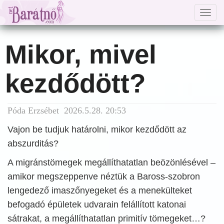
Togg
navig
Mikor, mivel
kezdődött?
Póda Erzsébet 2026.5.28. 20:53
Vajon be tudjuk határolni, mikor kezdődött az
abszurditás?
A migránstömegek megállíthatatlan beözönlésével –
amikor megszeppenve néztük a Baross-szobron
lengedező imaszőnyegeket és a menekülteket
befogadó épületek udvarain felállított katonai
sátrakat, a megállíthatatlan primitív tömegeket…?