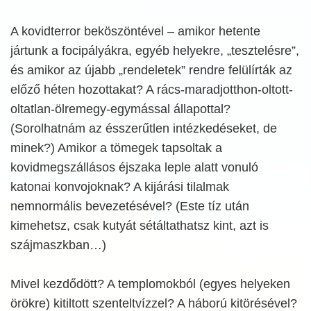
A kovidterror beköszöntével – amikor hetente
jártunk a focipályákra, egyéb helyekre, „tesztelésre”,
és amikor az újabb „rendeletek” rendre felülírták az
előző héten hozottakat? A rács-maradjotthon-oltott-
oltatlan-ölremegy-egymással állapottal?
(Sorolhatnám az ésszerűtlen intézkedéseket, de
minek?) Amikor a tömegek tapsoltak a
kovidmegszállásos éjszaka leple alatt vonuló
katonai konvojoknak? A kijárási tilalmak
nemnormális bevezetésével? (Este tíz után
kimehetsz, csak kutyát sétáltathatsz kint, azt is
szájmaszkban…)
Mivel kezdődött? A templomokból (egyes helyeken
örökre) kitiltott szenteltvízzel? A háború kitörésével?