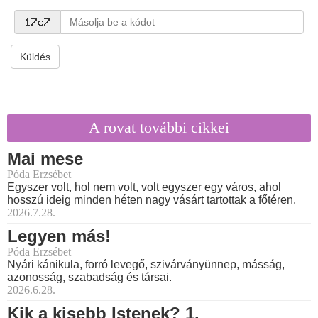
Küldés
A rovat további cikkei
Mai mese
Póda Erzsébet
Egyszer volt, hol nem volt, volt egyszer egy város, ahol
hosszú ideig minden héten nagy vásárt tartottak a főtéren.
2026.7.28.
Legyen más!
Póda Erzsébet
Nyári kánikula, forró levegő, szivárványünnep, másság,
azonosság, szabadság és társai.
2026.6.28.
Kik a kisebb Istenek? 1.