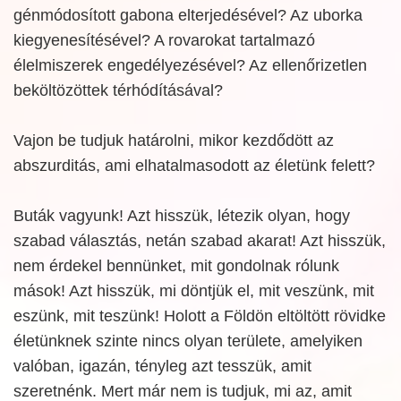
génmódosított gabona elterjedésével? Az uborka
kiegyenesítésével? A rovarokat tartalmazó
élelmiszerek engedélyezésével? Az ellenőrizetlen
beköltözöttek térhódításával?
Vajon be tudjuk határolni, mikor kezdődött az
abszurditás, ami elhatalmasodott az életünk felett?
Buták vagyunk! Azt hisszük, létezik olyan, hogy
szabad választás, netán szabad akarat! Azt hisszük,
nem érdekel bennünket, mit gondolnak rólunk
mások! Azt hisszük, mi döntjük el, mit veszünk, mit
eszünk, mit teszünk! Holott a Földön eltöltött rövidke
életünknek szinte nincs olyan területe, amelyiken
valóban, igazán, tényleg azt tesszük, amit
szeretnénk. Mert már nem is tudjuk, mi az, amit