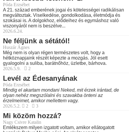
Póda Erzsébet
A 21. század emberének jogai és kötelességei radikálisan
megváltoztak. Viselkedése, gondolkodása, életmódja és
szokásai is. A dolgokhoz, elődeihez és egymáshoz való
viszonyáról nem is beszélve...
2026.6.24.
Ne féljünk a sétától!
Huszár Ágnes
Még nem is olyan régen természetes volt, hogy a
hétköznapjaink részét képezte a mozgás. Jól esett
gyalogolni a suliba, barátnőhöz, üzletbe, bárhova.
2026.5.9.
2
Levél az Édesanyának
Póda Erzsébet
Mindig el akartam mondani Neked, mit érzek irántad, de
olyan nehéz megszólalni és szavakba önteni az
érzelmeimet, amikor mellettem vagy.
2026.5.2.
2
3
Mi közöm hozzá?
Nagy Csivre Katalin
Emlékszem milyen izgatott voltam, amikor ellátogatott