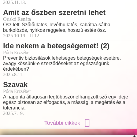
2025.11.13.
Amit az őszben szeretni lehet
Oriskó Renáta
Ősz lett. Szőlőillatos, levélhullatós, kabátba-sálba
burkolózós, nyirkos reggeles, hosszú estés ősz.
2025.10.19.
12
Ide nekem a betegségemet! (2)
Póda Erzsébet
Preventív biztosítások lehetséges betegségek esetére,
avagy kössünk-e szerződéseket az egészségünk
érdekében?
2025.8.11.
Szavak
Póda Erzsébet
A naponta átlagosan legtöbbször elhangzott szó egy ideje
egész biztosan az elfogadás, a másság, a megértés és a
tolerancia.
2025.7.19.
További cikkek