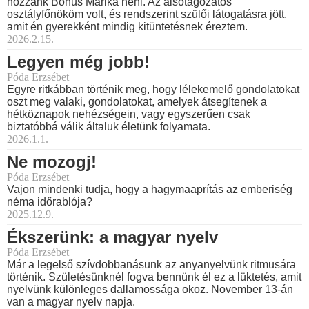
hozzánk Bohus Marika néni. Az alsótagozatos
osztályfőnököm volt, és rendszerint szülői látogatásra jött,
amit én gyerekként mindig kitüntetésnek éreztem.
2026.2.15.
Legyen még jobb!
Póda Erzsébet
Egyre ritkábban történik meg, hogy lélekemelő gondolatokat
oszt meg valaki, gondolatokat, amelyek átsegítenek a
hétköznapok nehézségein, vagy egyszerűen csak
biztatóbbá válik általuk életünk folyamata.
2026.1.1.
Ne mozogj!
Póda Erzsébet
Vajon mindenki tudja, hogy a hagymaaprítás az emberiség
néma időrablója?
2025.12.9.
Ékszerünk: a magyar nyelv
Póda Erzsébet
Már a legelső szívdobbanásunk az anyanyelvünk ritmusára
történik. Születésünknél fogva bennünk él ez a lüktetés, amit
nyelvünk különleges dallamossága okoz. November 13-án
van a magyar nyelv napja.