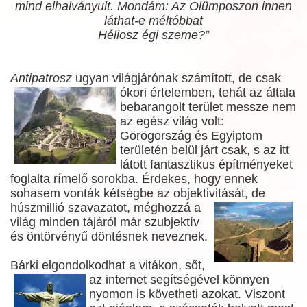
mind elhalványult. Mondám: Az Olümposzon innen
láthat-e méltóbbat
Héliosz égi szeme?”
Antipatrosz
ugyan világjárónak számított, de csak
ókori értelemben,
tehát az általa
bebarangolt terület messze nem
az egész világ volt:
Görögország és Egyiptom
területén belül járt csak, s az itt
látott fantasztikus építményeket
foglalta rímelő sorokba. Érdekes, hogy ennek
sohasem vonták kétségbe az objektivitását, de
húszmillió szavazatot, méghozzá a
világ minden tájáról már szubjektív
és öntörvényű döntésnek neveznek.
Bárki elgondolkodhat a vitákon, sőt,
az internet
segítségével könnyen
nyomon is követheti azokat. Viszont