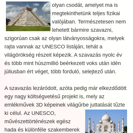
olyan csodát, amelyet ma is
megtekinthetünk teljes fizikai
valójában. Természetesen nem
lehetett bármire szavazni,
szigorúan csak az olyan látványosságokra, melyek
rajta vannak az UNESCO listáján, tehát a
világörökség részeit képezik. A szavazás nyolc év
és több mint húszmillió beérkezett voks után idén
júliusban ért véget, több forduló, selejtező után.
A szavazás lezáródott, azóta pedig már elkezdődött
egy nagy költségvetésű projekt is, mely az
emlékművek 3D képeinek világűrbe juttatását tűzte
ki célul.
Az UNESCO,
művészettörténészek egész
hada és különféle szakemberek