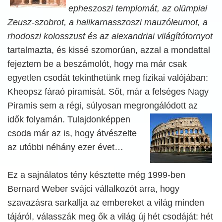
epheszoszi templomát, az olümpiai
Zeusz-szobrot, a halikarnasszoszi mauzóleumot, a
rhodoszi kolosszust és az alexandriai világítótornyot
tartalmazta, és kissé szomorúan, azzal a mondattal
fejeztem be a beszámolót, hogy ma már csak
egyetlen csodát tekinthetünk meg fizikai valójában:
Kheopsz fáraó piramisát. Sőt, már a felséges Nagy
Piramis sem a régi, súlyosan megrongálódott az
idők
folyamán. Tulajdonképpen
csoda már az is, hogy átvészelte
az utóbbi néhány ezer évet…
Ez a sajnálatos tény késztette még 1999-ben
Bernard Weber svájci vállalkozót arra, hogy
szavazásra sarkallja az embereket a világ minden
tájáról, válasszák meg ők a világ új hét csodáját: hét