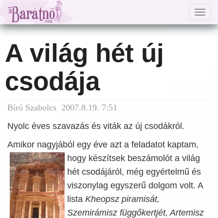
Togg
navig
A világ hét új
csodája
Bíró Szabolcs 2007.8.19. 7:51
Nyolc éves szavazás és viták az új csodákról.
Amikor nagyjából egy éve azt a feladatot kaptam,
hogy készítsek beszámolót a
világ
hét csodájáról, még egyértelmű és
viszonylag egyszerű dolgom volt. A
lista
Kheopsz piramisát,
Szemirámisz függőkertjét, Artemisz