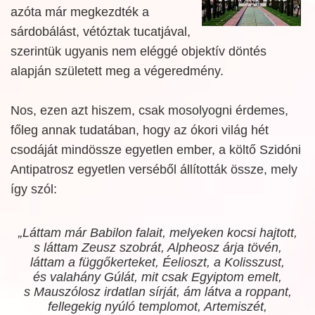
azóta már megkezdték a
sárdobálást, vétóztak tucatjával,
szerintük ugyanis nem eléggé objektív döntés
alapján született meg a végeredmény.
Nos, ezen azt hiszem, csak mosolyogni érdemes,
főleg annak tudatában, hogy az ókori világ hét
csodáját mindössze egyetlen ember, a költő Szidóni
Antipatrosz egyetlen verséből állították össze, mely
így szól:
„Láttam már Babilon falait, melyeken kocsi hajtott,
s láttam Zeusz szobrát, Alpheosz árja tövén,
láttam a függőkerteket, Éelioszt, a Kolisszust,
és valahány Gúlát, mit csak Egyiptom emelt,
s Mauszólosz irdatlan sírját, ám látva a roppant,
fellegekig nyúló templomot, Artemiszét,