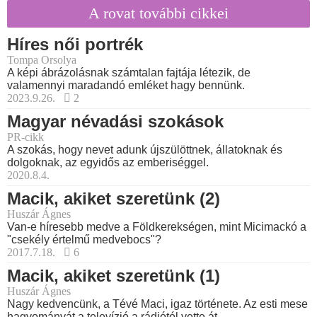
A rovat további cikkei
Híres női portrék
Tompa Orsolya
A képi ábrázolásnak számtalan fajtája létezik, de
valamennyi maradandó emléket hagy bennünk.
2023.9.26.
2
Magyar névadási szokások
PR-cikk
A szokás, hogy nevet adunk újszülöttnek, állatoknak és
dolgoknak, az egyidős az emberiséggel.
2020.8.4.
Macik, akiket szeretünk (2)
Huszár Ágnes
Van-e híresebb medve a Földkerekségen, mint Micimackó a
"csekély értelmű medvebocs"?
2017.7.18.
6
Macik, akiket szeretünk (1)
Huszár Ágnes
Nagy kedvencünk, a Tévé Maci, igaz története. Az esti mese
hagyományát a televízió a rádiótól vette át