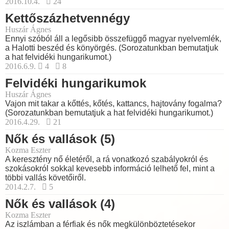
2016.10.4.
24
Kettőszázhetvennégy
Huszár Ágnes
Ennyi szóból áll a legősibb összefüggő magyar nyelvemlék,
a Halotti beszéd és könyörgés. (Sorozatunkban bemutatjuk
a hat felvidéki hungarikumot.)
2016.6.9.
4
8
Felvidéki hungarikumok
Huszár Ágnes
Vajon mit takar a kőttés, kőtés, kattancs, hajtovány fogalma?
(Sorozatunkban bemutatjuk a hat felvidéki hungarikumot.)
2016.4.29.
21
Nők és vallások (5)
Kozma Eszter
A keresztény nő életéről, a rá vonatkozó szabályokról és
szokásokról sokkal kevesebb információ lelhető fel, mint a
többi vallás követőiről.
2014.2.7.
5
Nők és vallások (4)
Kozma Eszter
Az iszlámban a férfiak és nők megkülönböztetésekor