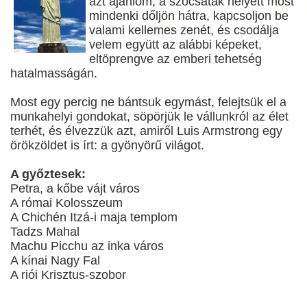
azt ajánlom, a szócsaták helyett most
mindenki dőljön hátra, kapcsoljon be
valami kellemes zenét, és csodálja
velem együtt az alábbi képeket,
eltöprengve az emberi tehetség
hatalmasságán.
Most egy percig ne bántsuk egymást, felejtsük el a
munkahelyi gondokat, söpörjük le vállunkról az élet
terhét, és élvezzük azt, amiről Luis Armstrong egy
örökzöldet is írt: a gyönyörű világot.
A győztesek:
Petra, a kőbe vájt város
A római Kolosszeum
A Chichén Itzá-i maja templom
Tadzs Mahal
Machu Picchu az inka város
A kínai Nagy Fal
A riói Krisztus-szobor