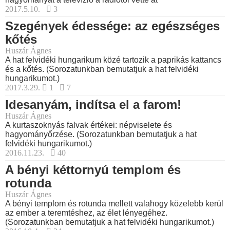
2017.5.10.
3
Szegények édessége: az egészséges
kőtés
Huszár Ágnes
A hat felvidéki hungarikum közé tartozik a paprikás kattancs
és a kőtés. (Sorozatunkban bemutatjuk a hat felvidéki
hungarikumot.)
2017.3.29.
1
7
Idesanyám, indítsa el a farom!
Huszár Ágnes
A kurtaszoknyás falvak értékei: népviselete és
hagyományőrzése. (Sorozatunkban bemutatjuk a hat
felvidéki hungarikumot.)
2016.11.23.
40
A bényi kéttornyú templom és
rotunda
Huszár Ágnes
A bényi templom és rotunda mellett valahogy közelebb kerül
az ember a teremtéshez, az élet lényegéhez.
(Sorozatunkban bemutatjuk a hat felvidéki hungarikumot.)