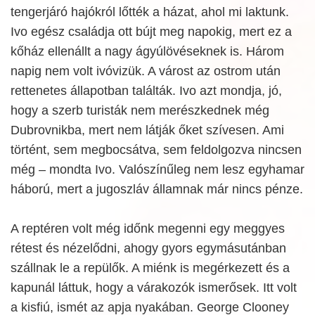
tengerjáró hajókról lőtték a házat, ahol mi laktunk.
Ivo egész családja ott bújt meg napokig, mert ez a
kőház ellenállt a nagy ágyúlövéseknek is. Három
napig nem volt ivóvizük. A várost az ostrom után
rettenetes állapotban találták. Ivo azt mondja, jó,
hogy a szerb turisták nem merészkednek még
Dubrovnikba, mert nem látják őket szívesen. Ami
történt, sem megbocsátva, sem feldolgozva nincsen
még – mondta Ivo. Valószínűleg nem lesz egyhamar
háború, mert a jugoszláv államnak már nincs pénze.
A reptéren volt még időnk megenni egy meggyes
rétest és nézelődni, ahogy gyors egymásutánban
szállnak le a repülők. A miénk is megérkezett és a
kapunál láttuk, hogy a várakozók ismerősek. Itt volt
a kisfiú, ismét az apja nyakában. George Clooney