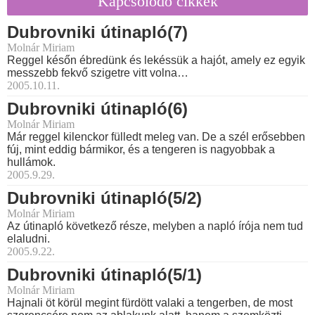
Kapcsolódó cikkek
Dubrovniki útinapló(7)
Molnár Miriam
Reggel későn ébredünk és lekéssük a hajót, amely ez egyik
messzebb fekvő szigetre vitt volna…
2005.10.11.
Dubrovniki útinapló(6)
Molnár Miriam
Már reggel kilenckor fülledt meleg van. De a szél erősebben
fúj, mint eddig bármikor, és a tengeren is nagyobbak a
hullámok.
2005.9.29.
Dubrovniki útinapló(5/2)
Molnár Miriam
Az útinapló következő része, melyben a napló írója nem tud
elaludni.
2005.9.22.
Dubrovniki útinapló(5/1)
Molnár Miriam
Hajnali öt körül megint fürdött valaki a tengerben, de most