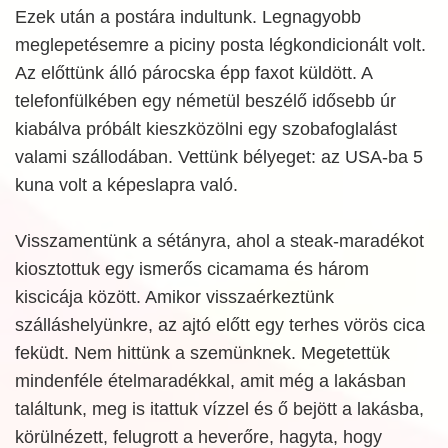
Ezek után a postára indultunk. Legnagyobb
meglepetésemre a piciny posta légkondicionált volt.
Az előttünk álló párocska épp faxot küldött. A
telefonfülkében egy németül beszélő idősebb úr
kiabálva próbált kieszközölni egy szobafoglalást
valami szállodában. Vettünk bélyeget: az USA-ba 5
kuna volt a képeslapra való.
Visszamentünk a sétányra, ahol a steak-maradékot
kiosztottuk egy ismerős cicamama és három
kiscicája között. Amikor visszaérkeztünk
szálláshelyünkre, az ajtó előtt egy terhes vörös cica
feküdt. Nem hittünk a szemünknek. Megetettük
mindenféle ételmaradékkal, amit még a lakásban
találtunk, meg is itattuk vízzel és ő bejött a lakásba,
körülnézett, felugrott a heverőre, hagyta, hogy