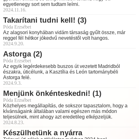
egyetlenegy sort sem tudtam leírni.
2024.11.16.
Takarítani tudni kell! (3)
Póda Erzsébet
Az alagsori konyhában vidám társaság gyűlt össze, már
reggel fél hétkor jókedvű nevetéstől volt hangos.
2024.9.20.
Astorga (2)
Póda Erzsébet
Az egyik legérdekesebb buszos út vezetett Madridból
északra, úticélunk, a Kasztília és León tartománybéli
Astorga felé.
2024.9.3.
Menjünk önkénteskedni! (1)
Póda Erzsébet
Közhelyes megállapítás, de sokszor tapasztalom, hogy a
kívánságaink általában valami egészen más módon
teljesülnek, mint ahogy azt eredetileg elképzeljük.
2024.8.23.
Készülhetünk a nyárra