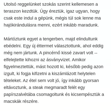
Utolsó reggelünket szokás szerint kellemesen a
teraszon kezdtük. Úgy éreztük, igaz ugyan, hogy
csak este indul a gépünk, mégis túl sok lenne ma
hajókirándulásra menni, ezért inkább maradunk.
Mártóztunk egyet a tengerben, majd elindultunk
ebédelni. Egy új éttermet választottunk, ahol eddig
még nem jártunk. A pincérnő kissé zavart volt --
elfelejtette kihozni az ásványvizet. Amikor
figyelmeztettük, mást hozott ki, később pedig azon
izgult, ki fogja kifizetni a kiszámlázott helytelen
tételeket. Az étel sem volt jó, így inkább gyorsan
eltávoztunk, a steak megmaradt felét egy
papírszalvétába csomagoltunk és kicsempésztük a
macskák részére.