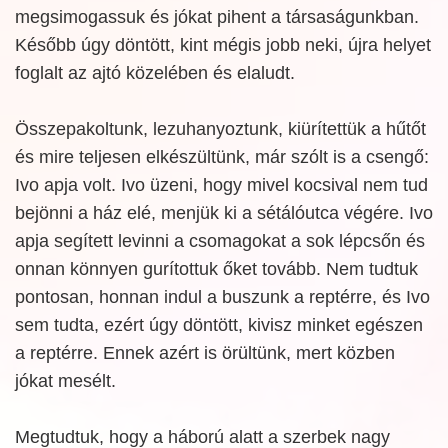
megsimogassuk és jókat pihent a társaságunkban.
Később úgy döntött, kint mégis jobb neki, újra helyet
foglalt az ajtó közelében és elaludt.
Összepakoltunk, lezuhanyoztunk, kiürítettük a hűtőt
és mire teljesen elkészültünk, már szólt is a csengő:
Ivo apja volt. Ivo üzeni, hogy mivel kocsival nem tud
bejönni a ház elé, menjük ki a sétálóutca végére. Ivo
apja segített levinni a csomagokat a sok lépcsőn és
onnan könnyen gurítottuk őket tovább. Nem tudtuk
pontosan, honnan indul a buszunk a reptérre, és Ivo
sem tudta, ezért úgy döntött, kivisz minket egészen
a reptérre. Ennek azért is örültünk, mert közben
jókat mesélt.
Megtudtuk, hogy a háború alatt a szerbek nagy