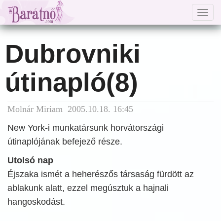
Togg
navig
Dubrovniki
útinapló(8)
Molnár Miriam 2005.10.18. 16:45
New York-i munkatársunk horvátországi
útinaplójának befejező része.
Utolsó nap
Éjszaka ismét a heherészős társaság fürdött az
ablakunk alatt, ezzel megúsztuk a hajnali
hangoskodást.