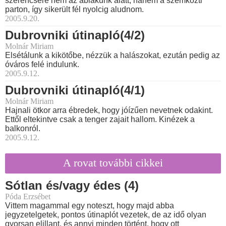
szerencsére nem az ablakunk alatt, hanem a szemközti
parton, így sikerült fél nyolcig aludnom.
2005.9.20.
Dubrovniki útinapló(4/2)
Molnár Miriam
Elsétálunk a kikötőbe, nézzük a halászokat, ezután pedig az
óváros felé indulunk.
2005.9.12.
Dubrovniki útinapló(4/1)
Molnár Miriam
Hajnali ötkor arra ébredek, hogy jóízűen nevetnek odakint.
Ettől eltekintve csak a tenger zajait hallom. Kinézek a
balkonról.
2005.9.12.
A rovat további cikkei
Sótlan és/vagy édes (4)
Póda Erzsébet
Vittem magammal egy noteszt, hogy majd abba
jegyzetelgetek, pontos útinaplót vezetek, de az idő olyan
gyorsan elillant, és annyi minden történt, hogy ott