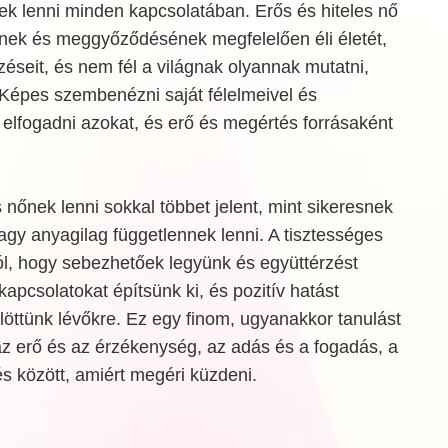
nek lenni minden kapcsolatában. Erős és hiteles nő
einek és meggyőződésének megfelelően éli életét,
rzéseit, és nem fél a világnak olyannak mutatni,
 Képes szembenézni saját félelmeivel és
elfogadni azokat, és erő és megértés forrásaként
 nőnek lenni sokkal többet jelent, mint sikeresnek
vagy anyagilag függetlennek lenni. A tisztességes
ról, hogy sebezhetőek legyünk és együttérzést
kapcsolatokat építsünk ki, és pozitív hatást
löttünk lévőkre. Ez egy finom, ugyanakkor tanulást
az erő és az érzékenység, az adás és a fogadás, a
s között, amiért megéri küzdeni.