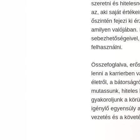
szeretni és hiteles
az, aki saját érték
őszintén fejezi ki é
amilyen valójában.
sebezhetőségeivel, 
felhasználni.
Összefoglalva, erős
lenni a karrierben 
életről, a bátorság
mutassunk, hiteles 
gyakoroljunk a körü
igénylő egyensúly 
vezetés és a követé