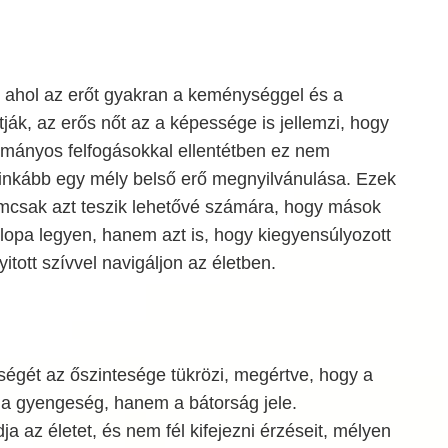
, ahol az erőt gyakran a keménységgel és a
tják, az erős nőt az a képessége is jellemzi, hogy
mányos felfogásokkal ellentétben ez nem
inkább egy mély belső erő megnyilvánulása. Ezek
mcsak azt teszik lehetővé számára, hogy mások
opa legyen, hanem azt is, hogy kiegyensúlyozott
itott szívvel navigáljon az életben.
ségét az őszintesége tükrözi, megértve, hogy a
a gyengeség, hanem a bátorság jele.
a az életet, és nem fél kifejezni érzéseit, mélyen