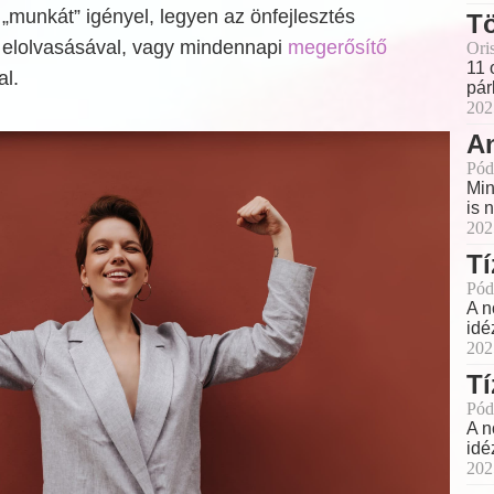
„munkát” igényel, legyen az önfejlesztés
T
elolvasásával, vagy mindennapi
megerősítő
Ori
11 
al.
pár
202
A
Pód
Min
is 
202
Tí
Pód
A n
idé
202
Tí
Pód
A n
idé
202