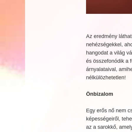
Az eredmény láthat
nehézségekkel, aho
hangodat a világ vá
és összefonódik a 
árnyalataival, amih
nélkülözhetetlen!
Önbizalom
Egy erős nő nem c
képességeiről, tehe
az a sarokkő, amel