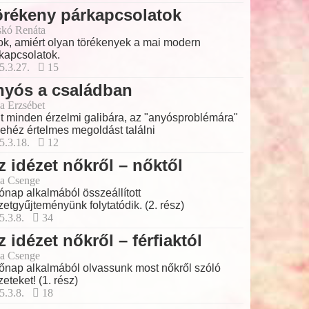
örékeny párkapcsolatok
skó Renáta
ok, amiért olyan törékenyek a mai modern
kapcsolatok.
5.3.27.
15
nyós a családban
a Erzsébet
t minden érzelmi galibára, az "anyósproblémára"
nehéz értelmes megoldást találni
5.3.18.
12
z idézet nőkről – nőktől
a Csenge
ónap alkalmából összeállított
zetgyűjteményünk folytatódik. (2. rész)
5.3.8.
34
z idézet nőkről – férfiaktól
a Csenge
őnap alkalmából olvassunk most nőkről szóló
zeteket! (1. rész)
5.3.8.
18