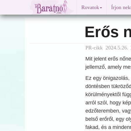
Rovatok
Írjon ne
Erős n
PR-cikk 2024.5.26. 
Mit jelent erős nőn
jellemző, amely me
Ez egy önigazolás,
döntésben tükröződ
körülményektől füg
arról szól, hogy ké
edzőteremben, vagy
belső erőről, egy o
fakad, és a minden