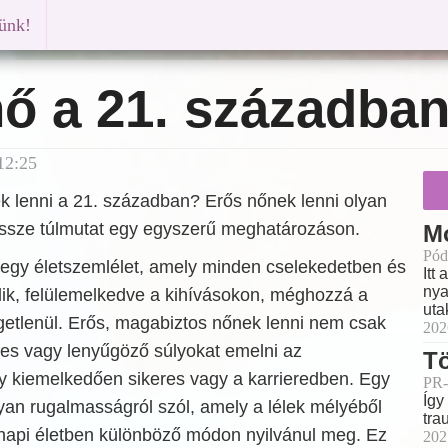
künk!
ő a 21. századba
12:25
ek lenni a 21. században? Erős nőnek lenni olyan
ssze túlmutat egy egyszerű meghatározáson.
Mo
Pód
 egy életszemlélet, amely minden cselekedetben és
Itt
nya
ik, felülemelkedve a kihívásokon, méghozzá a
uta
getlenül. Erős, magabiztos nőnek lenni nem csak
202
pes vagy lenyűgöző súlyokat emelni az
T
 kiemelkedően sikeres vagy a karrieredben. Egy
PR-
Így
lyan rugalmasságról szól, amely a lélek mélyéből
tra
napi életben különböző módon nyilvánul meg. Ez
202