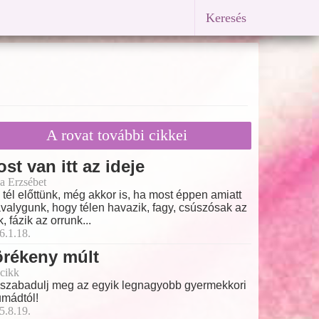
Keresés
n
A rovat további cikkei
st van itt az ideje
a Erzsébet
 a tél előttünk, még akkor is, ha most éppen amiatt
valygunk, hogy télen havazik, fagy, csúszósak az
k, fázik az orrunk...
6.1.18.
örékeny múlt
cikk
 szabadulj meg az egyik legnagyobb gyermekkori
umádtól!
5.8.19.