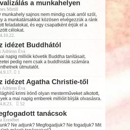
valizálás a munkahelyen
es Mirtill
 munkahely sajnos nem mindig csak arról szól,
y a munkatársakkal közösen elvégezzük a ránk
ott feladatokat, és egy csapatként érjük el a
űzött célokat.
4.10.22.
z idézet Buddhától
s Adrienn Éva
ai napig milliók követik Buddha tanításait,
zetei pedig nem csak a buddhisták számára
enthetnek útmutatót.
4.9.17.
1
z idézet Agatha Christie-től
s Adrienn Éva
ilághírű krimi írónő olyan mesterműveket alkotott,
yek a mai napig emberek millióit bírják olvasásra.
4.8.23.
52
egfogadott tanácsok
a Erzsébet
unk? Ne adjunk? Megfogadjuk? Ne fogadjuk? Mit