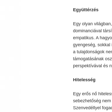
Együttérzés
Egy olyan világban
dominanciával társí
empatikus. A hagyo
gyengeség, sokkal 
a tulajdonságok ne
támogatásának oszl
perspektívával és ny
Hitelesség
Egy erős nő hiteles
sebezhetőség nem 
Szenvedéllyel fogadj