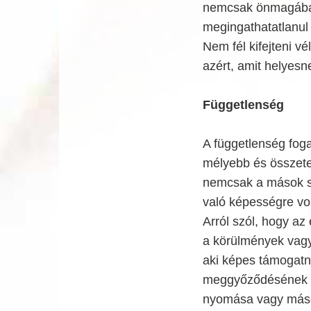
nemcsak önmagában
megingathatatlanul 
Nem fél kifejteni v
azért, amit helyesne
Függetlenség
A függetlenség fog
mélyebb és összetet
nemcsak a mások se
való képességre vo
Arról szól, hogy az
a körülmények vagy 
aki képes támogatni
meggyőződésének me
nyomása vagy mások