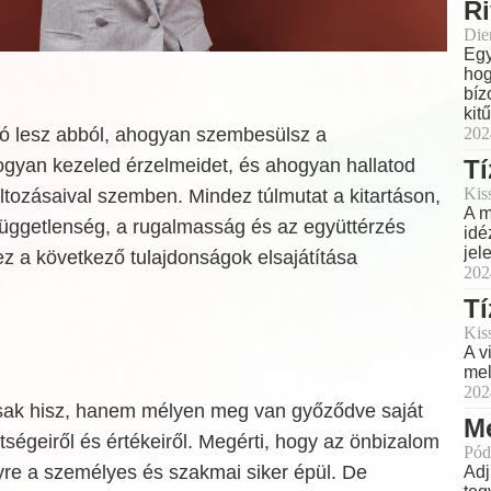
Ri
Dien
Egy
hog
bíz
kit
ó lesz abból, ahogyan szembesülsz a
202
gyan kezeled érzelmeidet, és ahogyan hallatod
Tí
Kis
ltozásaival szemben. Mindez túlmutat a kitartáson,
A m
függetlenség, a rugalmasság és az együttérzés
idé
jel
ez a következő tulajdonságok elsajátítása
202
Tí
Kis
A v
mel
202
sak hisz, hanem mélyen meg van győződve saját
M
tségeiről és értékeiről. Megérti, hogy az önbizalom
Pód
yre a személyes és szakmai siker épül. De
Adj