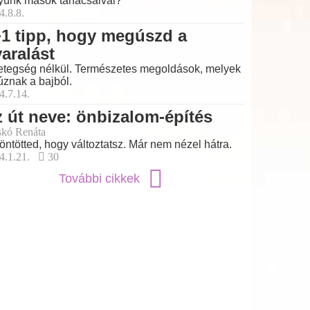
yünk mások tanácsaival?
4.8.8.
1 tipp, hogy megúszd a
aralást
betegség nélkül. Természetes megoldások, melyek
úznak a bajból.
4.7.14.
 út neve: önbizalom-építés
skó Renáta
öntötted, hogy változtatsz. Már nem nézel hátra.
4.1.21.
30
További cikkek