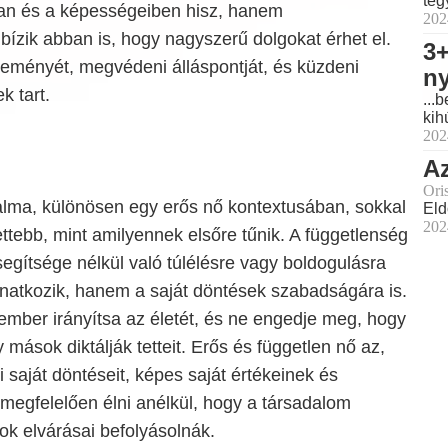
teg
 és a képességeiben hisz, hanem
202
bízik abban is, hogy nagyszerű dolgokat érhet el.
3+
éleményét, megvédeni álláspontját, és küzdeni
ny
k tart.
...
kih
202
Az
Ori
alma, különösen egy erős nő kontextusában, sokkal
Eld
202
tebb, mint amilyennek elsőre tűnik. A függetlenség
gítsége nélkül való túlélésre vagy boldogulásra
natkozik, hanem a saját döntések szabadságára is.
 ember irányítsa az életét, és ne engedje meg, hogy
mások diktálják tetteit. Erős és független nő az,
 saját döntéseit, képes saját értékeinek és
gfelelően élni anélkül, hogy a társadalom
 elvárásai befolyásolnák.