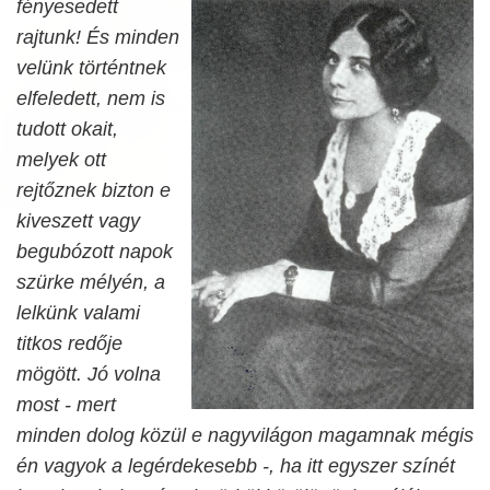
fényesedett
rajtunk! És minden
velünk történtnek
elfeledett, nem is
tudott okait,
melyek ott
rejtőznek bizton e
kiveszett vagy
begubózott napok
szürke mélyén, a
lelkünk valami
titkos redője
mögött. Jó volna
most - mert
minden dolog közül e nagyvilágon magamnak mégis
én vagyok a legérdekesebb -, ha itt egyszer színét