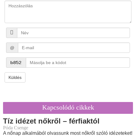
@
Küldés
Kapcsolódó cikkek
Tíz idézet nőkről – férfiaktól
Póda Csenge
A nőnap alkalmából olvassunk most nőkről szóló idézeteket!