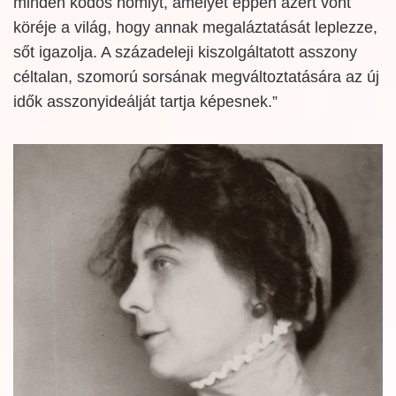
minden ködös homlyt, amelyet éppen azért vont
köréje a világ, hogy annak megaláztatását leplezze,
sőt igazolja. A századeleji kiszolgáltatott asszony
céltalan, szomorú sorsának megváltoztatására az új
idők asszonyideálját tartja képesnek.”