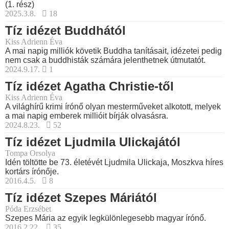
(1. rész)
2025.3.8.
18
Tíz idézet Buddhától
Kiss Adrienn Éva
A mai napig milliók követik Buddha tanításait, idézetei pedig
nem csak a buddhisták számára jelenthetnek útmutatót.
2024.9.17.
1
Tíz idézet Agatha Christie-től
Kiss Adrienn Éva
A világhírű krimi írónő olyan mesterműveket alkotott, melyek
a mai napig emberek millióit bírják olvasásra.
2024.8.23.
52
Tíz idézet Ljudmila Ulickajától
Tompa Orsolya
Idén töltötte be 73. életévét Ljudmila Ulickaja, Moszkva híres
kortárs írónője.
2016.4.5.
8
Tíz idézet Szepes Máriától
Póda Erzsébet
Szepes Mária az egyik legkülönlegesebb magyar írónő.
2016.2.22.
35