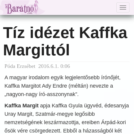
Togg
navig
Tíz idézet Kaffka
Margittól
Póda Erzsébet 2016.6.1. 0:06
A magyar irodalom egyik legjelentősebb írónőjét,
Kaffka Margitot Ady Endre (méltán) nevezte a
„nagyon-nagy író-asszonynak”.
Kaffka Margit
apja Kaffka Gyula ügyvéd, édesanyja
Uray Margit, Szatmár-megye legősibb
nemzetségének leszármazottja, ereiben Árpád-kori
ősök vére csörgedezett. Ebből a házasságból két