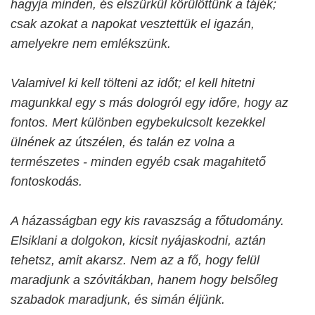
hagyja minden, és elszürkül körülöttünk a tájék;
csak azokat a napokat vesztettük el igazán,
amelyekre nem emlékszünk.
Valamivel ki kell tölteni az időt; el kell hitetni
magunkkal egy s más dologról egy időre, hogy az
fontos. Mert különben egybekulcsolt kezekkel
ülnének az útszélen, és talán ez volna a
természetes - minden egyéb csak magahitető
fontoskodás.
A házasságban egy kis ravaszság a főtudomány.
Elsiklani a dolgokon, kicsit nyájaskodni, aztán
tehetsz, amit akarsz. Nem az a fő, hogy felül
maradjunk a szóvitákban, hanem hogy belsőleg
szabadok maradjunk, és simán éljünk.