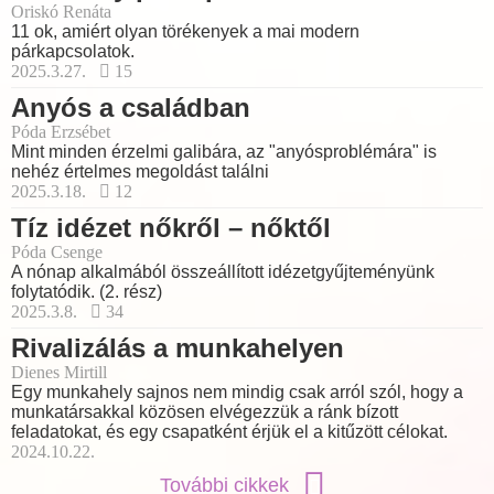
Oriskó Renáta
11 ok, amiért olyan törékenyek a mai modern
párkapcsolatok.
2025.3.27.
15
Anyós a családban
Póda Erzsébet
Mint minden érzelmi galibára, az "anyósproblémára" is
nehéz értelmes megoldást találni
2025.3.18.
12
Tíz idézet nőkről – nőktől
Póda Csenge
A nónap alkalmából összeállított idézetgyűjteményünk
folytatódik. (2. rész)
2025.3.8.
34
Rivalizálás a munkahelyen
Dienes Mirtill
Egy munkahely sajnos nem mindig csak arról szól, hogy a
munkatársakkal közösen elvégezzük a ránk bízott
feladatokat, és egy csapatként érjük el a kitűzött célokat.
2024.10.22.
További cikkek