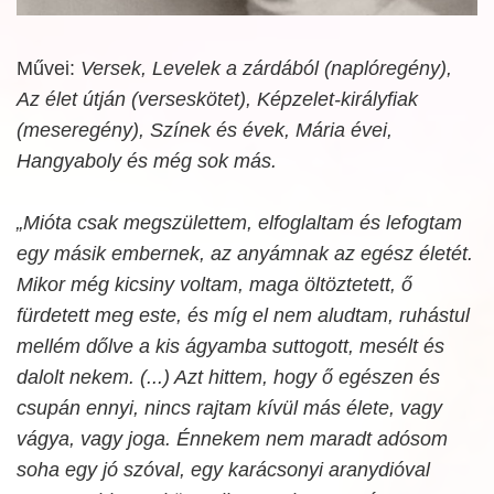
Művei:
Versek, Levelek a zárdából (naplóregény),
Az élet útján (verseskötet), Képzelet-királyfiak
(meseregény), Színek és évek, Mária évei,
Hangyaboly és még sok más.
„Mióta csak megszülettem, elfoglaltam és lefogtam
egy másik embernek, az anyámnak az egész életét.
Mikor még kicsiny voltam, maga öltöztetett, ő
fürdetett meg este, és míg el nem aludtam, ruhástul
mellém dőlve a kis ágyamba suttogott, mesélt és
dalolt nekem. (...) Azt hittem, hogy ő egészen és
csupán ennyi, nincs rajtam kívül más élete, vagy
vágya, vagy joga. Énnekem nem maradt adósom
soha egy jó szóval, egy karácsonyi aranydióval