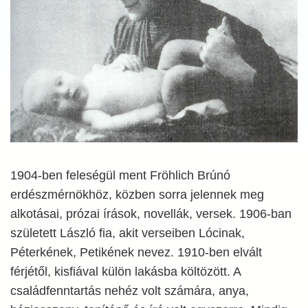
1904-ben feleségül ment Fröhlich Brúnó
erdészmérnökhöz, közben sorra jelennek meg
alkotásai, prózai írások, novellák, versek. 1906-ban
született László fia, akit verseiben Lócinak,
Péterkének, Petikének nevez. 1910-ben elvált
férjétől, kisfiával külön lakásba költözött. A
családfenntartás nehéz volt számára, anya,