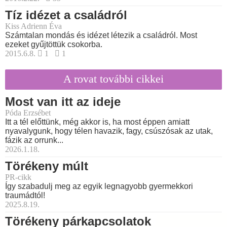
Tíz idézet a családról
Kiss Adrienn Éva
Számtalan mondás és idézet létezik a családról. Most
ezeket gyűjtöttük csokorba.
2015.6.8.
1
1
A rovat további cikkei
Most van itt az ideje
Póda Erzsébet
Itt a tél előttünk, még akkor is, ha most éppen amiatt
nyavalygunk, hogy télen havazik, fagy, csúszósak az utak,
fázik az orrunk...
2026.1.18.
Törékeny múlt
PR-cikk
Így szabadulj meg az egyik legnagyobb gyermekkori
traumádtól!
2025.8.19.
Törékeny párkapcsolatok