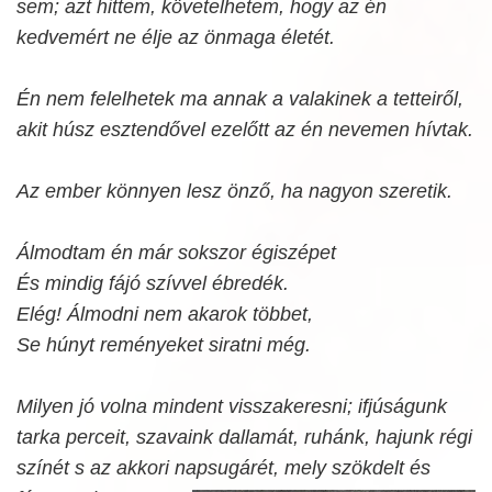
sem; azt hittem, követelhetem, hogy az én
kedvemért ne élje az önmaga életét.
Én nem felelhetek ma annak a valakinek a tetteiről,
akit húsz esztendővel ezelőtt az én nevemen hívtak.
Az ember könnyen lesz önző, ha nagyon szeretik.
Álmodtam én már sokszor égiszépet
És mindig fájó szívvel ébredék.
Elég! Álmodni nem akarok többet,
Se húnyt reményeket siratni még.
Milyen jó volna mindent visszakeresni; ifjúságunk
tarka perceit, szavaink dallamát, ruhánk, hajunk régi
színét s az akkori napsugárét, mely szökdelt és