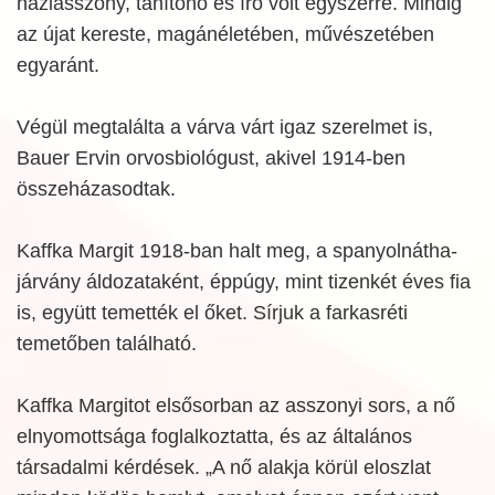
háziasszony, tanítónő és író volt egyszerre. Mindig
az újat kereste, magánéletében, művészetében
egyaránt.
Végül megtalálta a várva várt igaz szerelmet is,
Bauer Ervin orvosbiológust, akivel 1914-ben
összeházasodtak.
Kaffka Margit 1918-ban halt meg, a spanyolnátha-
járvány áldozataként, éppúgy, mint tizenkét éves fia
is, együtt temették el őket. Sírjuk a farkasréti
temetőben található.
Kaffka Margitot elsősorban az asszonyi sors, a nő
elnyomottsága foglalkoztatta, és az általános
társadalmi kérdések. „A nő alakja körül eloszlat