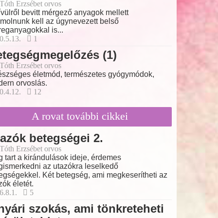
 Tóth Erzsébet orvos
ívülről bevitt mérgező anyagok mellett
molnunk kell az úgynevezett belső
eganyagokkal is...
0.5.13.
1
etegségmegelőzés (1)
 Tóth Erzsébet orvos
szséges életmód, természetes gyógymódok,
ern orvoslás.
0.4.12.
12
A rovat további cikkei
azók betegségei 2.
 Tóth Erzsébet orvos
 tart a kirándulások ideje, érdemes
ismerkedni az utazókra leselkedő
egségekkel. Két betegség, ami megkeserítheti az
zók életét.
6.8.1.
5
nyári szokás, ami tönkreteheti