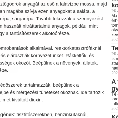
tőgödrök anyagát az eső a talavízbe mossa, majd
ko
PR-
tan magába szívja ezen anyagokat a saláta, a
Ma 
larépa, sárgarépa. Tovább fokozzák a szennyezést
érh
tor
n használt nitráttartalmú anyagok, például mint
oly
y a tartósítószerek alkotoórésze.
kev
202
Te
tomrobantások alkalmával, reaktorkatasztrófáknál
PR-
 és elárasztják környezetünket. Rákkeltők, és
Ism
ességek okozói. Beépülnek a növények, állatok,
sta
hát
ébe.
202
A 
védőszerek tartalmazzák, beépülnek a
g
ejbe és mérgezési tüneteket okoznak. Ide tartozik
Tél
tor
lmet kiváltott dioxin.
inf
202
ogének
: tisztítószerekben, benzinkutaknál,
K