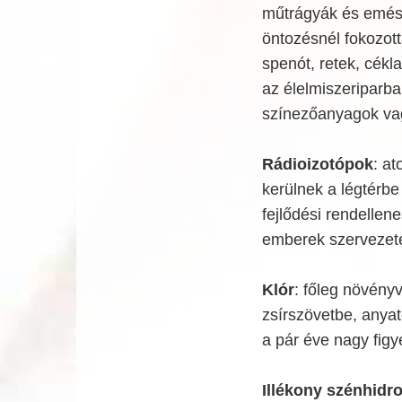
műtrágyák és emész
öntozésnél fokozot
spenót, retek, cék
az élelmiszeriparba
színezőanyagok vag
Rádioizotópok
: a
kerülnek a légtérbe
fejlődési rendellen
emberek szervezet
Klór
: főleg növény
zsírszövetbe, anyat
a pár éve nagy figye
Illékony szénhidr