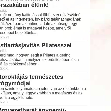
rszakában élünk!
cikk
már néhány kattintással több ezer edzésvideó
ető el az interneten, így bárki találhat magának
nát. Azonban az online tartalmak bősége egy
an problémát is magával hozott, amelyről
esebbet beszélünk...
6.6.21.
sttartásjavítás Pilatesszel
cikk
erd meg, hogyan segít a Pilates a gerinc
bilizálásában, a mélyizmok erősítésében és a
fájás csökkentésében.
6.3.3.
torokfájás természetes
yógymódjai
en szinte folyamatosan jelen van az életünkben a
okfájás, amely leggyakrabban a megfázás és az
luenza egyik tünete.
6.2.3.
örnyezetbarát ágynemű-