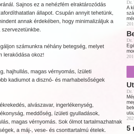
Dr.
oránál. Sajnos ez a nehézfém elraktározódás
A k
ordíthatatlan állapot. Csupán annyit tehetünk,
szá
mér
ndent annak érdekében, hogy minimalizáljuk a
201
a szervezetünkbe.
B
Dr.
Egé
olgáljon számunkra néhány betegség, melyet
mod
 lerakódása okoz!
201
ág, hajhullás, magas vérnyomás, ízületi
több kadiumot a disznó- és marhabelsőségek
Ut
Dr.
Még
meg
zékrekedés, alvászavar, ingerlékenység,
bet
uta
adékonyság, meddőség, ízületi gyulladások,
202
kulás, magas vérnyomás. Sok ólmot tartalmazhatnak
5 
égek, a máj-, vese- és csonttartalmú ételek.