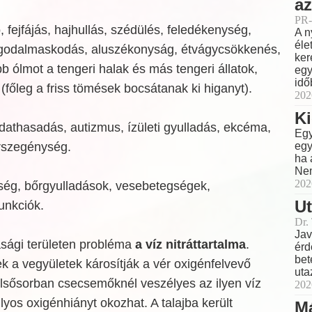
az
PR-
, fejfájás, hajhullás, szédülés, feledékenység,
A n
éle
ggodalmaskodás, aluszékonyság, étvágycsökkenés,
ker
bb ólmot a tengeri halak és más tengeri állatok,
egy
idő
őleg a friss tömések bocsátanak ki higanyt).
202
Ki
udathasadás, autizmus, ízületi gyulladás, ekcéma,
Egy
egy
rszegénység.
ha 
Nem
202
ség, bőrgyulladások, vesebetegségek,
Ut
unkciók.
Dr.
Jav
ági területen probléma
a víz nitráttartalma
.
érd
bet
k a vegyületek károsítják a vér oxigénfelvevő
uta
elsősorban csecsemőknél veszélyes az ilyen víz
202
lyos oxigénhiányt okozhat. A talajba került
M