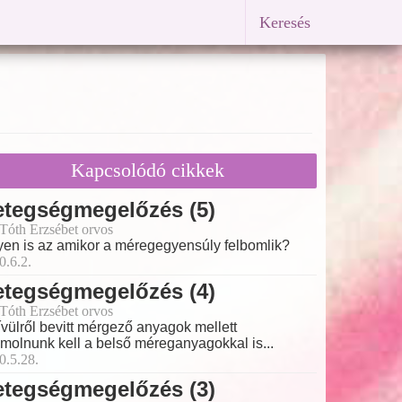
Keresés
Kapcsolódó cikkek
etegségmegelőzés (5)
 Tóth Erzsébet orvos
yen is az amikor a méregegyensúly felbomlik?
0.6.2.
etegségmegelőzés (4)
 Tóth Erzsébet orvos
ívülről bevitt mérgező anyagok mellett
molnunk kell a belső méreganyagokkal is...
0.5.28.
etegségmegelőzés (3)