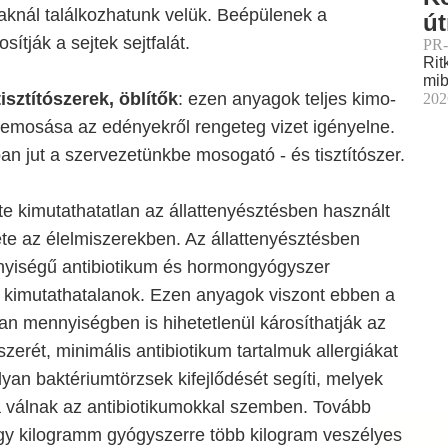
aknál találkozhatunk velük. Beépülenek a
ú
sítják a sejtek sejtfalát.
PR-
Rit
mib
sztítószerek, öblítők
: ezen anyagok teljes kimo-
202
lemosása az edényekről rengeteg vizet igényelne.
óan jut a szervezetünkbe mosogató - és tisztítószer.
nte kimutathatatlan az állattenyésztésben használt
te az élelmiszerekben. Az állattenyésztésben
yiségű antibiotikum és hormongyógyszer
 kimutathatalanok. Ezen anyagok viszont ebben a
lan mennyiségben is hihetetlenül károsíthatják az
rét, minimális antibiotikum tartalmuk allergiákat
olyan baktériumtörzsek kifejlődését segíti, melyek
á válnak az antibiotikumokkal szemben. Tovább
egy kilogramm gyógyszerre több kilogram veszélyes