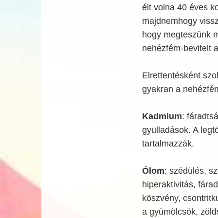
élt volna 40 éves k
majdnemhogy visszaf
hogy megteszünk mi
nehézfém-bevitelt 
Elrettentésként sz
gyakran a nehézfém
Kadmium
: fáradts
gyulladások. A leg
tartalmazzák.
Ólom
: szédülés, s
hiperaktivitás, fár
köszvény, csontrit
a gyümölcsök, zölds