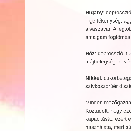
Higany
: depresszió
ingerlékenység, a
alvászavar. A legtö
amalgám fogtömés (f
Réz
: depresszió, t
májbetegségek, vé
Nikkel
: cukorbeteg
szívkoszorúér diszf
Minden mezőgazdas
Köztudott, hogy eze
kapacitását, ezért 
használata, mert sú