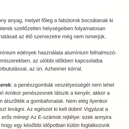
kony anyag, melyet főleg a fabútorok bocsátanak ki
óterek szellőzetlen helységeiben folyamatosan
 hatásait az élő szervezetre még nem ismerjük.
umínium edények használata alumínium felhalmozó-
elmiszerekben, az utóbbi időkben kapcsolatba
elbutulással, az ún. Azheimer kórral.
zerek
: a penészgombák veszélyességét nem lehet
i! Amikor penészesnek látszik a kenyér, akkor a
en átszőtték a gombafonalak. Nem elég ilyenkor
zt levágni. Az egészet ki kell dobni! Vigyázat a
erős méreg! Az E-számok rejtélye: ezek annyira
, hogy egy későbbi időpotban külön foglalkozunk