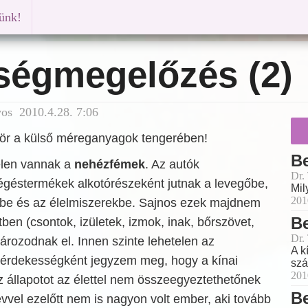
künk!
ségmegelőzés (2)
vos 2010.4.28. 7:06
ör a külső méreganyagok tengerében!
B
elen vannak a
nehézfémek
. Az autók
Dr.
égéstermékek alkotórészeként jutnak a levegőbe,
Mil
201
zbe és az élelmiszerekbe. Sajnos ezek majdnem
B
ben (csontok, izületek, izmok, inak, bőrszövet,
Dr.
tározodnak el. Innen szinte lehetelen az
A k
k érdekességként jegyzem meg, hogy a kínai
szá
201
 állapotot az élettel nem összeegyeztethetőnek
B
 évvel ezelőtt nem is nagyon volt ember, aki tovább