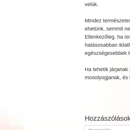
velük.
Mindez természetes
ehetünk, semmit ne
Ellenkezőleg, ha is
hatásosabban iktath
egészségesebbek le
Ha tehetik járjanak
mosolyogjanak, és 
Hozzászóláso