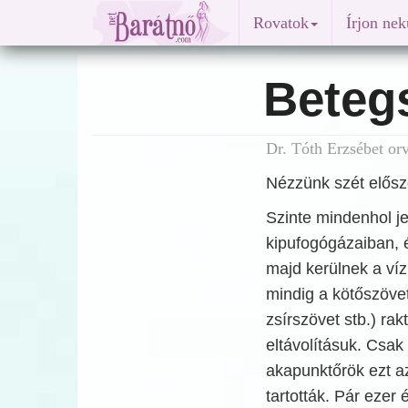
Rovatok
Írjon ne
Beteg
Dr. Tóth Erzsébet or
Nézzünk szét elősz
Szinte mindenhol j
kipufogógázaiban, 
majd kerülnek a ví
mindig a kötőszövet
zsírszövet stb.) rak
eltávolításuk. Csa
akapunktőrök ezt az
tartották. Pár ezer