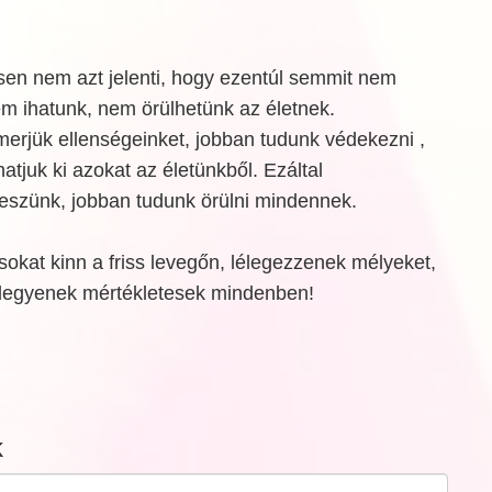
en nem azt jelenti, hogy ezentúl semmit nem
m ihatunk, nem örülhetünk az életnek.
merjük ellenségeinket, jobban tudunk védekezni ,
atjuk ki azokat az életünkből. Ezáltal
szünk, jobban tudunk örülni mindennek.
 sokat kinn a friss levegőn, lélegezzenek mélyeket,
legyenek mértékletesek mindenben!
k