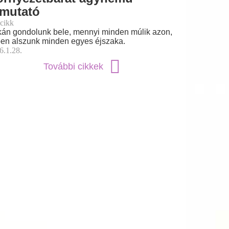
tmutató
cikk
kán gondolunk bele, mennyi minden múlik azon,
en alszunk minden egyes éjszaka.
6.1.28.
További cikkek