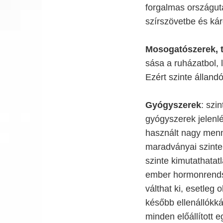
forgalmas országut
szírszövetbe és káro
Mosogatószerek, ti
sása a ruházatbol, 
Ezért szinte álland
Gyógyszerek
: szi
gyógyszerek jelenlé
használt nagy menn
maradványai szinte
szinte kimutathatat
ember hormonrendsze
válthat ki, esetleg 
később ellenállókk
minden előállított 