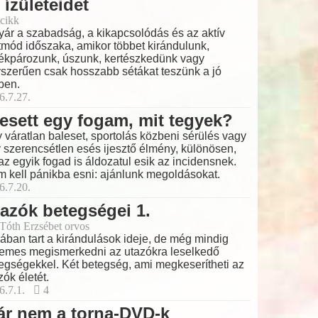
 ízületeidet
cikk
yár a szabadság, a kikapcsolódás és az aktív
tmód időszaka, amikor többet kirándulunk,
ékpározunk, úszunk, kertészkedünk vagy
szerűen csak hosszabb sétákat teszünk a jó
ben.
6.7.27.
esett egy fogam, mit tegyek?
 váratlan baleset, sportolás közbeni sérülés vagy
 szerencsétlen esés ijesztő élmény, különösen,
az egyik fogad is áldozatul esik az incidensnek.
 kell pánikba esni: ajánlunk megoldásokat.
6.7.20.
azók betegségei 1.
 Tóth Erzsébet orvos
ában tart a kirándulások ideje, de még mindig
emes megismerkedni az utazókra leselkedő
egségekkel. Két betegség, ami megkeserítheti az
zók életét.
6.7.1.
4
ár nem a torna-DVD-k