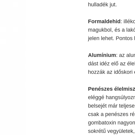
hulladék jut.
Formaldehid
: illé
magukbol, és a lak
jelen lehet. Pontos
Alumínium
: az al
dást idéz elő az él
hozzák az időskori 
Penészes élelmis
eléggé hangsúlyozn
belsejét már teljes
csak a penészes rés
gombatoxin nagyon 
sokrétű vegyületek