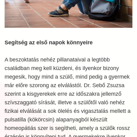
Segítség az első napok könnyeire
A beszoktatás nehéz pillanataival a legtöbb
családban meg kell küzdeni, és ilyenkor bizony
megesik, hogy mind a szülő, mind pedig a gyermek
már előre szorong az elválástól. Dr. Sebő Zsuzsa
szerint a kisgyerekek erre az időszakra jellemző
szívszaggató sírását, illetve a szülőtől való nehéz
fizikai elválását a sok ölelés és vigasztalás mellett a
pulsatilla (kökörcsin) alapanyagból készült
homeopátiás szer is segítheti, amely a szülők rossz
érzésén is könnyíteni tud. A gyermekekre ilyenkor