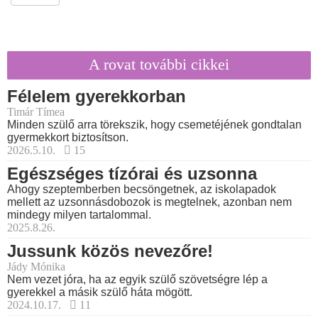
A rovat további cikkei
Félelem gyerekkorban
Timár Tímea
Minden szülő arra törekszik, hogy csemetéjének gondtalan
gyermekkort biztosítson.
2026.5.10.
15
Egészséges tízórai és uzsonna
Ahogy szeptemberben becsöngetnek, az iskolapadok
mellett az uzsonnásdobozok is megtelnek, azonban nem
mindegy milyen tartalommal.
2025.8.26.
Jussunk közös nevezőre!
Jády Mónika
Nem vezet jóra, ha az egyik szülő szövetségre lép a
gyerekkel a másik szülő háta mögött.
2024.10.17.
11