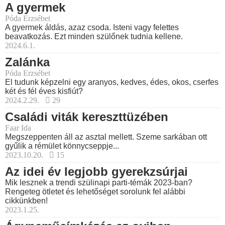
A gyermek
Póda Erzsébet
A gyermek áldás, azaz csoda. Isteni vagy felettes
beavatkozás. Ezt minden szülőnek tudnia kellene.
2024.6.1.
Zalánka
Póda Erzsébet
El tudunk képzelni egy aranyos, kedves, édes, okos, cserfes
két és fél éves kisfiút?
2024.2.29.
29
Családi viták kereszttüzében
Faar Ida
Megszeppenten áll az asztal mellett. Szeme sarkában ott
gyűlik a rémület könnycseppje...
2023.10.20.
15
Az idei év legjobb gyerekzsúrjai
Mik lesznek a trendi szülinapi parti-témák 2023-ban?
Rengeteg ötletet és lehetőséget sorolunk fel alábbi
cikkünkben!
2023.1.25.