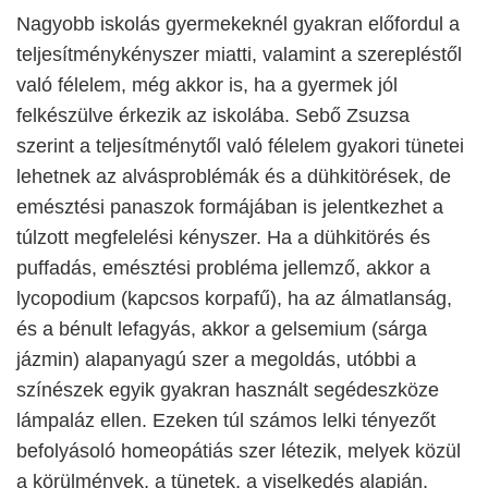
Nagyobb iskolás gyermekeknél gyakran előfordul a
teljesítménykényszer miatti, valamint a szerepléstől
való félelem, még akkor is, ha a gyermek jól
felkészülve érkezik az iskolába. Sebő Zsuzsa
szerint a teljesítménytől való félelem gyakori tünetei
lehetnek az alvásproblémák és a dühkitörések, de
emésztési panaszok formájában is jelentkezhet a
túlzott megfelelési kényszer. Ha a dühkitörés és
puffadás, emésztési probléma jellemző, akkor a
lycopodium (kapcsos korpafű), ha az álmatlanság,
és a bénult lefagyás, akkor a gelsemium (sárga
jázmin) alapanyagú szer a megoldás, utóbbi a
színészek egyik gyakran használt segédeszköze
lámpaláz ellen. Ezeken túl számos lelki tényezőt
befolyásoló homeopátiás szer létezik, melyek közül
a körülmények, a tünetek, a viselkedés alapján,