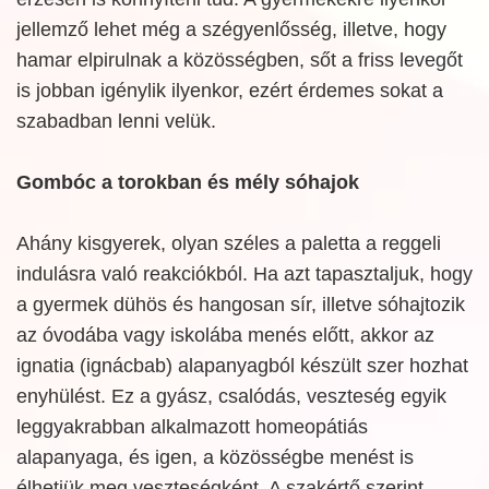
jellemző lehet még a szégyenlősség, illetve, hogy
hamar elpirulnak a közösségben, sőt a friss levegőt
is jobban igénylik ilyenkor, ezért érdemes sokat a
szabadban lenni velük.
Gombóc a torokban és mély sóhajok
Ahány kisgyerek, olyan széles a paletta a reggeli
indulásra való reakciókból. Ha azt tapasztaljuk, hogy
a gyermek dühös és hangosan sír, illetve sóhajtozik
az óvodába vagy iskolába menés előtt, akkor az
ignatia (ignácbab) alapanyagból készült szer hozhat
enyhülést. Ez a gyász, csalódás, veszteség egyik
leggyakrabban alkalmazott homeopátiás
alapanyaga, és igen, a közösségbe menést is
élhetjük meg veszteségként. A szakértő szerint