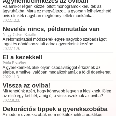
Ágyneműcímkézés az oviban
Valamikor régen kézzel öltött monogramok kerültek az
ágyruhákba. Mára ez megváltozott, a gyorsan felhelyezhető
ovis címkék nagyban megkönnyítették munkánkat.
2022.12.2.
Nevelés nincs, példamutatás van
Nagy Csivre Katalin
A reformoktatási módszerek egyre nagyobb szabadságot,
jogot és döntéshozatalt adnak gyerekeink kezébe.
2022.11.9.
El a kezekkel!
Póda Erzsébet
A gyerekeinket, akik olyan csodavilággal érkeznek az
életbe, amellyel valóban megalkothatnák a földi édenkertet.
2022.11.3.
Vissza az oviba!
Mit tehetünk azért, hogy könnyebb legyen a kicsiknek, főleg
az első egy-két hét, amíg újra visszaszoknak az oviba?
2022.8.23.
Dekorációs tippek a gyerekszobába
A modern gyerekszobák nem nélkülözhetik a praktikus