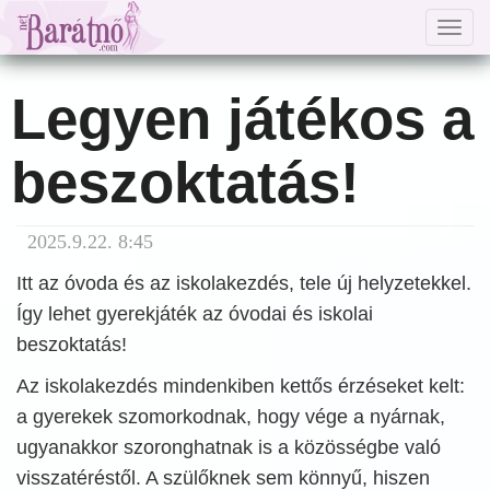
Togg
navig
Legyen játékos a
beszoktatás!
2025.9.22. 8:45
Itt az óvoda és az iskolakezdés, tele új helyzetekkel.
Így lehet gyerekjáték az óvodai és iskolai
beszoktatás!
Az iskolakezdés mindenkiben kettős érzéseket kelt:
a gyerekek szomorkodnak, hogy vége a nyárnak,
ugyanakkor szoronghatnak is a közösségbe való
visszatéréstől. A szülőknek sem könnyű, hiszen