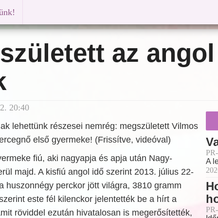
künk!
 született az ango
k
2. 20:40
nak lehettünk részesei nemrég: megszületett Vilmos
ercegnő első gyermeke! (Frissítve, videóval)
Va
PR-
ermeke fiú, aki nagyapja és apja után Nagy-
A l
202
erül majd. A kisfiú angol idő szerint 2013. július 22-
Ho
ra huszonnégy perckor jött világra, 3810 gramm
h
zerint este fél kilenckor jelentették be a hírt a
PR-
mit röviddel ezután hivatalosan is megerősítették,