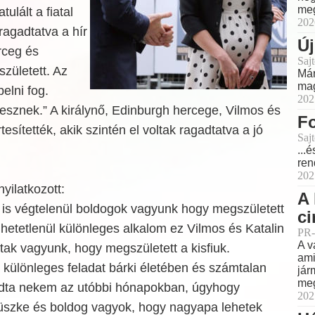
meg
tulált a fiatal
202
ragadtatva a hír
Új
rceg és
Sajt
született. Az
Már
mag
elni fog.
202
esznek.” A királynő, Edinburgh hercege, Vilmos és
Fo
tesítették, akik szintén el voltak ragadtatva a jó
Sajt
...
ren
202
yilatkozott:
A 
 is végtelenül boldogok vagyunk hogy megszületett
ci
hetetlenül különleges alkalom ez Vilmos és Katalin
PR-
A v
tak vagyunk, hogy megszületett a kisfiuk.
ami
különleges feladat bárki életében és számtalan
jár
meg
ta nekem az utóbbi hónapokban, úgyhogy
202
üszke és boldog vagyok, hogy nagyapa lehetek