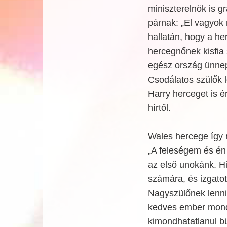
miniszterelnök is gra
párnak: „El vagyok 
hallatán, hogy a he
hercegnőnek kisfia 
egész ország ünnep
Csodálatos szülők l
Harry herceget is ér
hírtől.
Wales hercege így n
„A feleségem és én
az első unokánk. Hi
számára, és izgatot
Nagyszülőnek lenni 
kedves ember mond
kimondhatatlanul b