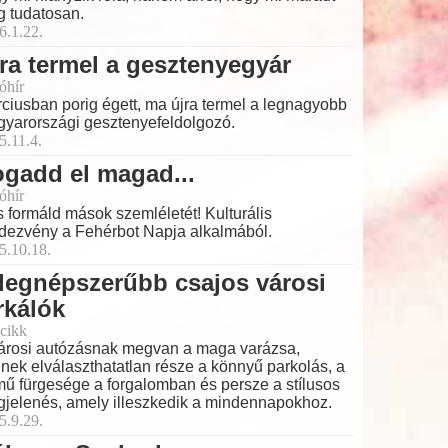
 tudatosan.
6.1.22.
ra termel a gesztenyegyár
óhír
ciusban porig égett, ma újra termel a legnagyobb
yarországi gesztenyefeldolgozó.
5.11.4.
gadd el magad...
óhír
és formáld mások szemléletét! Kulturális
dezvény a Fehérbot Napja alkalmából.
5.10.18.
legnépszerűbb csajos városi
rkálók
cikk
árosi autózásnak megvan a maga varázsa,
nek elválaszthatatlan része a könnyű parkolás, a
mű fürgesége a forgalomban és persze a stílusos
jelenés, amely illeszkedik a mindennapokhoz.
5.9.29.