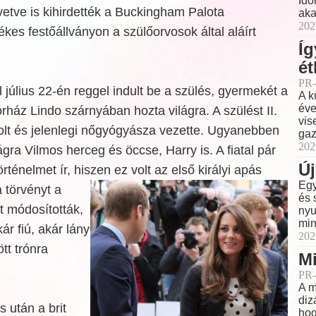
Idő
etve is kihirdették a Buckingham Palota
aka
202
kes festőállványon a szülőorvosok által aláírt
Íg
ét
PR-
 július 22-én reggel indult be a szülés, gyermekét a
A k
éve
ház Lindo szárnyában hozta világra. A szülést II.
vis
volt és jelenlegi nőgyógyásza vezette. Ugyanebben
gaz
202
ágra Vilmos herceg és öccse, Harry is. A fiatal pár
Új
rténelmet ír, hiszen ez volt az első királyi apás
Egy
a törvényt a
és 
tt módosították,
nyu
min
ár fiú, akár lány
202
ött trónra
Mi
PR-
A m
diz
 után a brit
hog