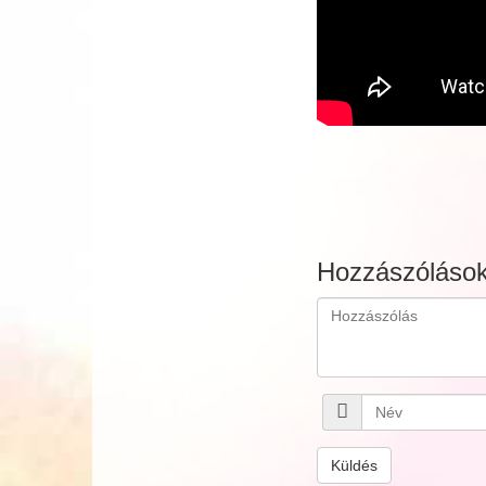
Hozzászóláso
Küldés