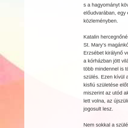
s a hagyományt köv
előudvarában, egy é
közleményben.
Katalin hercegnőnél
St. Mary’s magánkór
Erzsébet királynő 
a kórházban jött vil
több mindennel is tö
szülés. Ezen kívül 
kisfiú születése elő
miszerint az utód ak
lett volna, az újszül
jogosult lesz.
Nem sokkal a szülés