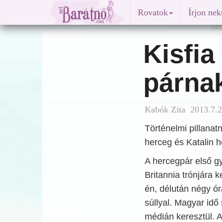
Rovatok
Írjon ne
Kisfia
párna
Kabók Zita 2013.7.2
Történelmi pillanat
herceg és Katalin h
A hercegpár első gy
Britannia trónjára k
én, délután négy ó
súllyal. Magyar idő s
médián keresztül. A