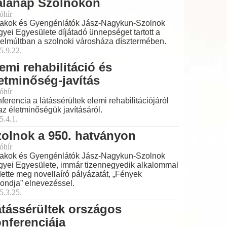
álanap Szolnokon
óhír
akok és Gyengénlátók Jász-Nagykun-Szolnok
yei Egyesülete díjátadó ünnepséget tartott a
elmúltban a szolnoki városháza dísztermében.
5.9.22.
emi rehabilitáció és
etminőség-javítás
óhír
ferencia a látássérültek elemi rehabilitációjáról
az életminőségük javításáról.
5.4.1.
olnok a 950. hatványon
óhír
akok és Gyengénlátók Jász-Nagykun-Szolnok
yei Egyesülete, immár tizennegyedik alkalommal
dette meg novellaíró pályázatát, „Fények
ondja” elnevezéssel.
5.3.25.
tássérültek országos
nferenciája