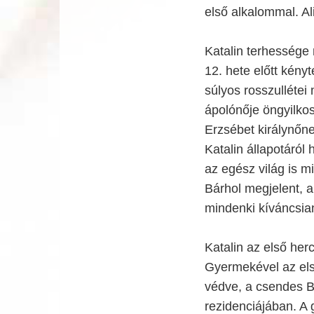
első alkalommal. A
Katalin terhessége
12. hete előtt kényt
súlyos rosszullétei 
ápolónője öngyilkos 
Erzsébet királynőn
Katalin állapotáról
az egész világ is m
Bárhol megjelent, a
mindenki kíváncsian
Katalin az első her
Gyermekével az első
védve, a csendes Bu
rezidenciájában. A