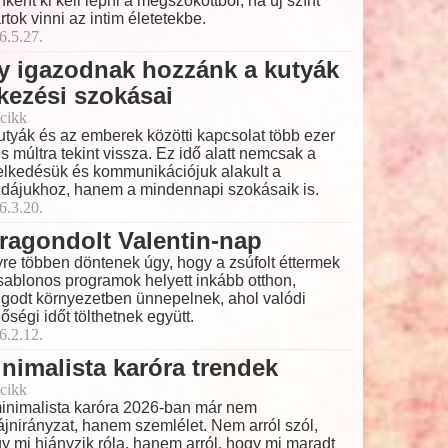
nként ki kell lépni a megszokottból, ha új színt
rtok vinni az intim életetekbe.
6.5.27.
y igazodnak hozzánk a kutyák
kezési szokásai
cikk
utyák és az emberek közötti kapcsolat több ezer
s múltra tekint vissza. Ez idő alatt nemcsak a
elkedésük és kommunikációjuk alakult a
dájukhoz, hanem a mindennapi szokásaik is.
6.3.20.
ragondolt Valentin-nap
re többen döntenek úgy, hogy a zsúfolt éttermek
sablonos programok helyett inkább otthon,
godt környezetben ünnepelnek, ahol valódi
őségi időt tölthetnek együtt.
6.2.12.
nimalista karóra trendek
cikk
inimalista karóra 2026-ban már nem
ájnirányzat, hanem szemlélet. Nem arról szól,
y mi hiányzik róla, hanem arról, hogy mi maradt