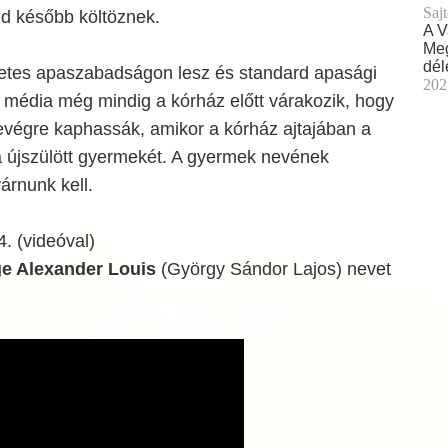
Sajt
d később költöznek.
A V
Meg
dél
etes apaszabadságon lesz és standard apasági
202
A média még mindig a kórház előtt várakozik, hogy
evégre kaphassák, amikor a kórház ajtajában a
 újszülött gyermekét. A gyermek nevének
árnunk kell.
4. (videóval)
e Alexander Louis
(György Sándor Lajos) nevet