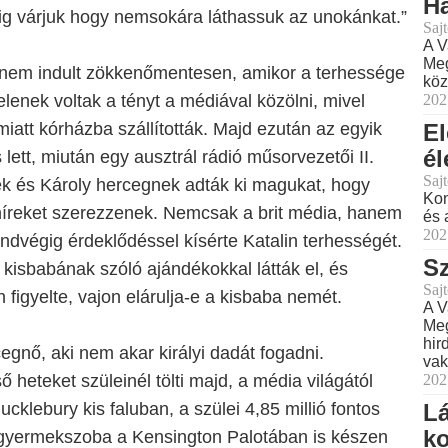
H
lig várjuk hogy nemsokára láthassuk az unokánkat.”
Sajt
A V
Meg
 nem indult zökkenőmentesen, amikor a terhessége
köz
elenek voltak a tényt a médiával közölni, mivel
202
miatt kórházba szállították. Majd ezután az egyik
El
él
lett, miután egy ausztrál rádió műsorvezetői II.
Sajt
ek és Károly hercegnek adták ki magukat, hogy
Kon
 híreket szerezzenek. Nemcsak a brit média, hanem
és 
202
indvégig érdeklődéssel kísérte Katalin terhességét.
Sz
 kisbabának szóló ajándékokkal látták el, és
Sajt
 figyelte, vajon elárulja-e a kisbaba nemét.
A V
Meg
hir
cegnő, aki nem akar királyi dadát fogadni.
vak
 heteket szüleinél tölti majd, a média világától
202
cklebury kis faluban, a szülei 4,85 millió fontos
Lá
ko
 gyermekszoba a Kensington Palotában is készen