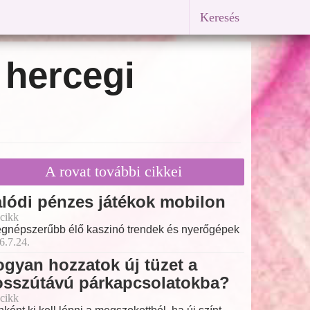
Keresés
l hercegi
A rovat további cikkei
lódi pénzes játékok mobilon
cikk
egnépszerűbb élő kaszinó trendek és nyerőgépek
6.7.24.
gyan hozzatok új tüzet a
osszútávú párkapcsolatokba?
cikk