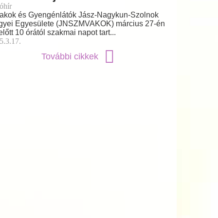
óhír
akok és Gyengénlátók Jász-Nagykun-Szolnok
yei Egyesülete (JNSZMVAKOK) március 27-én
előtt 10 órától szakmai napot tart...
5.3.17.
További cikkek