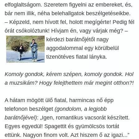
elfoglaltságom. Szeretem figyelni az embereket, és,
bár nem illik, néha belehallgatok beszélgetéseikbe.
– Képzeld, nem hívott fel, holott megígérte! Pedig fél
órát csókolóztunk! Hívjam én, vagy várjak még? –
kérdezi barátnőjétől
nagy
aggodalommal egy körülbelül
tizenötéves fiatal lányka.
Komoly gondok, kérem szépen, komoly gondok. Hol
a muzsikám? Hogy felejthettem már megint otthon?!
A hátam mögött ülő fiatal, harmincas nő épp
telefonon beszélget
(gondolom, a legjobb
barátnőjével)
: „Igen, romantikus vacsorát készített.
Egyes egyedül! Spagettit és gyümölcsös tortát
ettünk. Nagyon finom volt. Azt hiszem ő az igazi...”