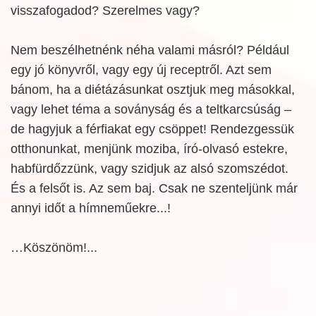
visszafogadod? Szerelmes vagy?
Nem beszélhetnénk néha valami másról? Például
egy jó könyvről, vagy egy új receptről. Azt sem
bánom, ha a diétázásunkat osztjuk meg másokkal,
vagy lehet téma a soványság és a teltkarcsúság –
de hagyjuk a férfiakat egy csöppet! Rendezgessük
otthonunkat, menjünk moziba, író-olvasó estekre,
habfürdőzzünk, vagy szidjuk az alsó szomszédot.
És a felsőt is. Az sem baj. Csak ne szenteljünk már
annyi időt a hímneműekre...!
…Köszönöm!...