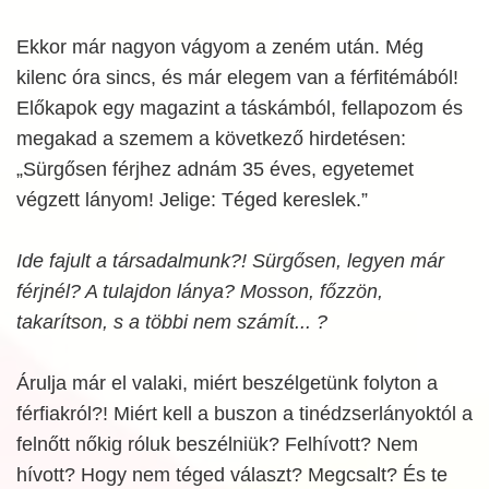
Ekkor már nagyon vágyom a zeném után. Még
kilenc óra sincs, és már elegem van a férfitémából!
Előkapok egy magazint a táskámból, fellapozom és
megakad a szemem a következő hirdetésen:
„Sürgősen férjhez adnám 35 éves, egyetemet
végzett lányom! Jelige: Téged kereslek.”
Ide fajult a társadalmunk?! Sürgősen, legyen már
férjnél? A tulajdon lánya? Mosson, főzzön,
takarítson, s a többi nem számít... ?
Árulja már el valaki, miért beszélgetünk folyton a
férfiakról?! Miért kell a buszon a tinédzserlányoktól a
felnőtt nőkig róluk beszélniük? Felhívott? Nem
hívott? Hogy nem téged választ? Megcsalt? És te