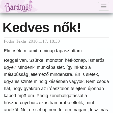
Togg
navig
Kedves nők!
Fodor Tekla 2010.1.17. 18:38
Elmesélem, amit a minap tapasztaltam.
Reggel van. Szürke, monoton hétköznap. Ismerős
ugye? Mindenki munkába siet, így inkább a
mélabússág jellemező mindenkire. Én is sietek,
ugyanis szinte mindig késésben vagyok. Nem csoda
hát, hogy gyakran az íróasztalon felejtem újonnan
kapott mp3-om. Pedig zenehallgatással a
húszpercnyi buszozás hamarabb eltelik, mint
anélkül. No, de sebaj, nem féltem magam, lesz más