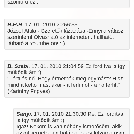
szomorú ez...
R.H.R
, 17. 01. 2010 20:56:55
József Attila - Szeretők lázadása -Ennyi a válasz,
szerintem! Olvasható az interneten, hallható,
látható a Youtube-on! :-)
B. Szabi
, 17. 01. 2010 21:04:59 Ez fordítva is így
működik ám :)
"Férfi és nő. Hogy érthetnék meg egymást? Hisz
mind a kettő mást akar - a férfi nőt - a nő férfit."
(Karinthy Frigyes)
Sanyi
, 17. 01. 2010 21:30:30 Re: Ez fordítva
is így működik ám :)
Igaz! Nekem is van néhány ismerősöm, akik
azzal kergetnek a halálba, hogy folyamatosan