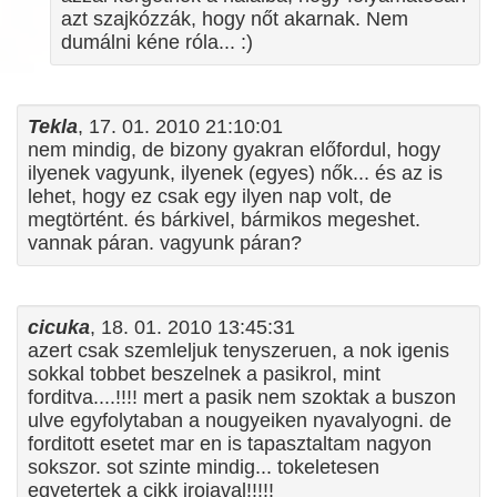
azt szajkózzák, hogy nőt akarnak. Nem
dumálni kéne róla... :)
Tekla
, 17. 01. 2010 21:10:01
nem mindig, de bizony gyakran előfordul, hogy
ilyenek vagyunk, ilyenek (egyes) nők... és az is
lehet, hogy ez csak egy ilyen nap volt, de
megtörtént. és bárkivel, bármikos megeshet.
vannak páran. vagyunk páran?
cicuka
, 18. 01. 2010 13:45:31
azert csak szemleljuk tenyszeruen, a nok igenis
sokkal tobbet beszelnek a pasikrol, mint
forditva....!!!! mert a pasik nem szoktak a buszon
ulve egyfolytaban a nougyeiken nyavalyogni. de
forditott esetet mar en is tapasztaltam nagyon
sokszor. sot szinte mindig... tokeletesen
egyetertek a cikk irojaval!!!!!