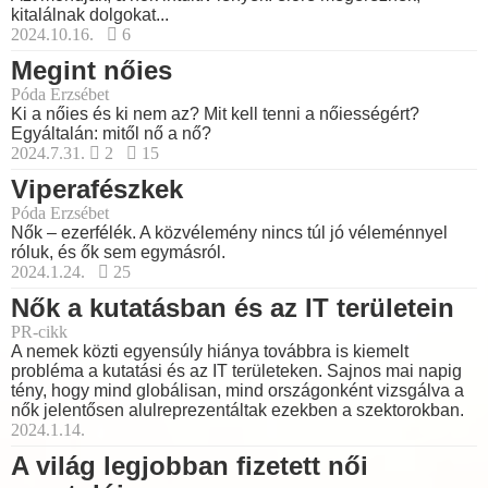
kitalálnak dolgokat...
2024.10.16.
6
Megint nőies
Póda Erzsébet
Ki a nőies és ki nem az? Mit kell tenni a nőiességért?
Egyáltalán: mitől nő a nő?
2024.7.31.
2
15
Viperafészkek
Póda Erzsébet
Nők – ezerfélék. A közvélemény nincs túl jó véleménnyel
róluk, és ők sem egymásról.
2024.1.24.
25
Nők a kutatásban és az IT területein
PR-cikk
A nemek közti egyensúly hiánya továbbra is kiemelt
probléma a kutatási és az IT területeken. Sajnos mai napig
tény, hogy mind globálisan, mind országonként vizsgálva a
nők jelentősen alulreprezentáltak ezekben a szektorokban.
2024.1.14.
A világ legjobban fizetett női