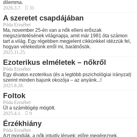
dilemma.
2026.3.7.
31
A szeretet csapdájában
Póda Erzsébet
Ma, november 25-én van a nők elleni erőszak
megszüntetésének világnapja, amit már 1981 óta számon
tart a világ. Egy régebben megjelent cikkünkkel idézzük fel,
hogyan vélekedünk erről mi, barátnősök.
2025.11.25.
Ezoterikus elméletek – nőkről
Póda Erzsébet
Egy divatos ezoterikus (és a legtöbb pszichológiai irányzat)
szerint minden bajunk okozója – az anyánk...!
2025.8.28.
Foltok
Póda Erzsébet
Ül a számítógép mögött.
2025.4.1.
9
Érzékhiány
Póda Erzsébet
Azt mondják, a nők intuitív lények: előre megéreznek,