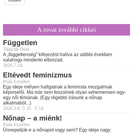
Küldés
A rovat további cikkei
Független
Tilajcsík Dóra
A „függetlenség” kifejezést hallva az utóbbi években
valahogy mindenki elborzad.
2026.7.24.
Eltévedt feminizmus
Póda Erzsébet
Egy ideje mélyen hallgatnak a feminista mozgalmak
képviselői. Ma már nem feszülnek olyan vehemensen egy-
egy női témának. (Egy régebbi írásunk a nőnap
alkalmából...)
2026.3.8.
16
14
Nőnap – a miénk!
Póda Erzsébet
Ünnepeljük-e a nőnapot vagy sem? Egy ideje nagy