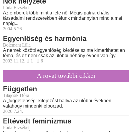
Nők helyzete
Póda Erzsébet
Az emberek több mint a fele nő. Mégis patriarchális
társadalmi rendszerekben élünk mindannyian mind a mai
napig...
2004.5.26.
Egyenlőség és harmónia
Bolemant Lilla
A nemek közötti egyenlőség kérdése szinte kimeríthetetlen
téma, és ez nem csak az utóbbi néhány évben van így.
2003.11.12.
1
6
A rovat további cikkei
Független
Tilajcsík Dóra
A „függetlenség” kifejezést hallva az utóbbi években
valahogy mindenki elborzad.
2026.7.24.
Eltévedt feminizmus
Póda Erzsébet