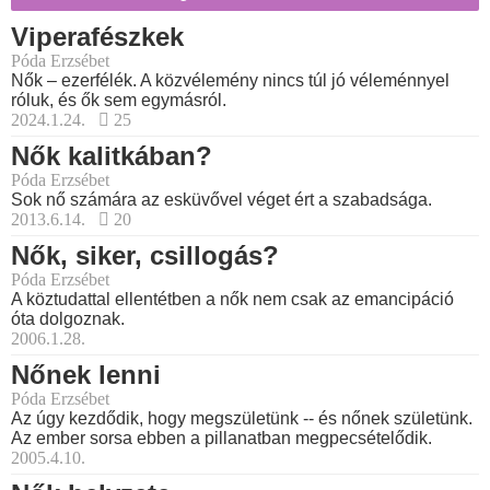
Viperafészkek
Póda Erzsébet
Nők – ezerfélék. A közvélemény nincs túl jó véleménnyel
róluk, és ők sem egymásról.
2024.1.24.
25
Nők kalitkában?
Póda Erzsébet
Sok nő számára az esküvővel véget ért a szabadsága.
2013.6.14.
20
Nők, siker, csillogás?
Póda Erzsébet
A köztudattal ellentétben a nők nem csak az emancipáció
óta dolgoznak.
2006.1.28.
Nőnek lenni
Póda Erzsébet
Az úgy kezdődik, hogy megszületünk -- és nőnek születünk.
Az ember sorsa ebben a pillanatban megpecsételődik.
2005.4.10.