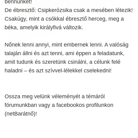
bennünket!
De ébresztő: Csipkerózsika csak a mesében létezik!
Csakúgy, mint a csókkal ébresztő herceg, meg a
béka, amelyik királyfivá változik.
Nőnek lenni annyi, mint embernek lenni. A valóság
talaján állni és azt tenni, ami éppen a feladatunk,
amit tudunk és szeretünk csinálni, a célunk felé
haladni – és azt szívvel-lélekkel cselekedni!
Ossza meg velünk véleményét a témáról
fórumunkban vagy a facebookos profilunkon
(netBarátnő)!