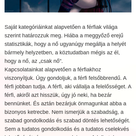
Saját kategóriáinkat alapvetően a férfiak világa
szerint határozzuk meg. Hiába a meggyőző erejű
statisztikák, hogy a nő ugyanúgy megállja a helyét
bármely helyzetben, a köztudatban mégis az él,
hogy a nő, az „csak nő".
Kapcsolatainkat alapvetően a férfiakhoz
viszonyítjuk. Úgy gondoljuk, a férfi felsőbbrendű. A
férfi jobban tudja. A férfi, aki vállalja a felelősséget. A
férfi, akiről azt hisszük, úgy jó neki, ha bezár
bennünket. És aztán bezárjuk önmagunkat abba a
bizonyos ketrecbe. Nem ismerjük a szabadság, a
szabad gondolkodás és szabad döntés lehetőségét.
Sem a tudatos gondolkodás és a tudatos cselekvés