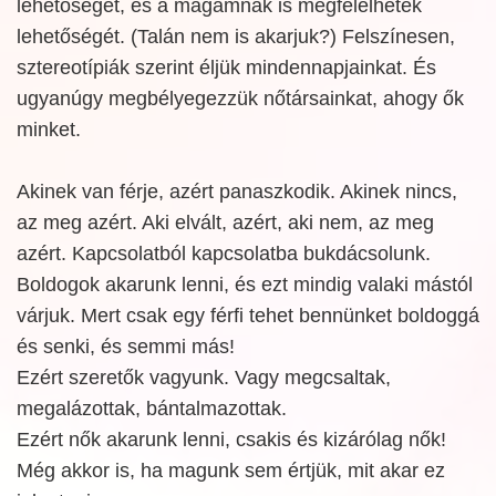
lehetőségét, és a magamnak is megfelelhetek
lehetőségét. (Talán nem is akarjuk?) Felszínesen,
sztereotípiák szerint éljük mindennapjainkat. És
ugyanúgy megbélyegezzük nőtársainkat, ahogy ők
minket.
Akinek van férje, azért panaszkodik. Akinek nincs,
az meg azért. Aki elvált, azért, aki nem, az meg
azért. Kapcsolatból kapcsolatba bukdácsolunk.
Boldogok akarunk lenni, és ezt mindig valaki mástól
várjuk. Mert csak egy férfi tehet bennünket boldoggá
és senki, és semmi más!
Ezért szeretők vagyunk. Vagy megcsaltak,
megalázottak, bántalmazottak.
Ezért nők akarunk lenni, csakis és kizárólag nők!
Még akkor is, ha magunk sem értjük, mit akar ez