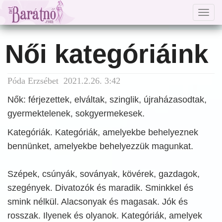
Togg
navig
Női kategóriáink
Póda Erzsébet 2021.2.26. 3:42
Nők: férjezettek, elváltak, szinglik, újraházasodtak,
gyermektelenek, sokgyermekesek.
Kategóriák. Kategóriák, amelyekbe behelyeznek
bennünket, amelyekbe behelyezzük magunkat.
Szépek, csúnyák, soványak, kövérek, gazdagok,
szegények. Divatozók és maradik. Sminkkel és
smink nélkül. Alacsonyak és magasak. Jók és
rosszak. Ilyenek és olyanok. Kategóriák, amelyek