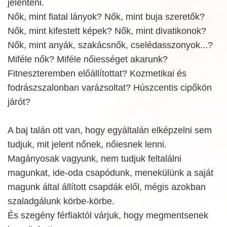
jelenteni.
Nők, mint fiatal lányok? Nők, mint buja szeretők?
Nők, mint kifestett képek? Nők, mint divatikonok?
Nők, mint anyák, szakácsnők, cselédasszonyok...?
Miféle nők? Miféle nőiességet akarunk?
Fitneszteremben előállítottat? Kozmetikai és
fodrászszalonban varázsoltat? Húszcentis cipőkön
járót?
A baj talán ott van, hogy egyáltalán elképzelni sem
tudjuk, mit jelent nőnek, nőiesnek lenni.
Magányosak vagyunk, nem tudjuk feltalálni
magunkat, ide-oda csapódunk, menekülünk a saját
magunk által állított csapdák elől, mégis azokban
szaladgálunk körbe-körbe.
És szegény férfiaktól várjuk, hogy megmentsenek