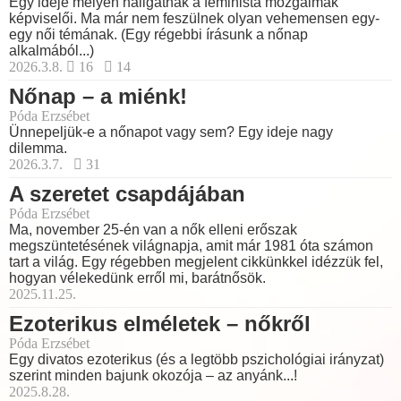
Egy ideje mélyen hallgatnak a feminista mozgalmak
képviselői. Ma már nem feszülnek olyan vehemensen egy-
egy női témának. (Egy régebbi írásunk a nőnap
alkalmából...)
2026.3.8.
16
14
Nőnap – a miénk!
Póda Erzsébet
Ünnepeljük-e a nőnapot vagy sem? Egy ideje nagy
dilemma.
2026.3.7.
31
A szeretet csapdájában
Póda Erzsébet
Ma, november 25-én van a nők elleni erőszak
megszüntetésének világnapja, amit már 1981 óta számon
tart a világ. Egy régebben megjelent cikkünkkel idézzük fel,
hogyan vélekedünk erről mi, barátnősök.
2025.11.25.
Ezoterikus elméletek – nőkről
Póda Erzsébet
Egy divatos ezoterikus (és a legtöbb pszichológiai irányzat)
szerint minden bajunk okozója – az anyánk...!
2025.8.28.