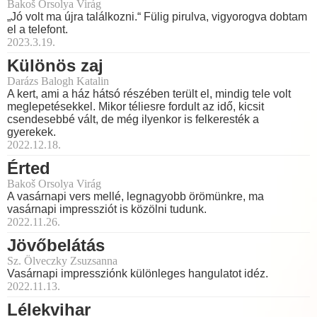
Bakoš Orsolya Virág
„Jó volt ma újra találkozni.“ Fülig pirulva, vigyorogva dobtam
el a telefont.
2023.3.19.
Különös zaj
Darázs Balogh Katalin
A kert, ami a ház hátsó részében terült el, mindig tele volt
meglepetésekkel. Mikor téliesre fordult az idő, kicsit
csendesebbé vált, de még ilyenkor is felkeresték a
gyerekek.
2022.12.18.
Érted
Bakoš Orsolya Virág
A vasárnapi vers mellé, legnagyobb örömünkre, ma
vasárnapi impressziót is közölni tudunk.
2022.11.26.
Jövőbelátás
Sz. Ölveczky Zsuzsanna
Vasárnapi impressziónk különleges hangulatot idéz.
2022.11.13.
Lélekvihar