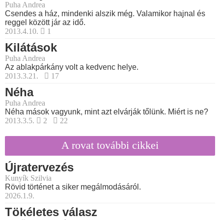
Puha Andrea
Csendes a ház, mindenki alszik még. Valamikor hajnal és
reggel között jár az idő.
2013.4.10.
1
Kilátások
Puha Andrea
Az ablakpárkány volt a kedvenc helye.
2013.3.21.
17
Néha
Puha Andrea
Néha mások vagyunk, mint azt elvárják tőlünk. Miért is ne?
2013.3.5.
2
22
A rovat további cikkei
Újratervezés
Kunyík Szilvia
Rövid történet a siker megálmodásáról.
2026.1.9.
Tökéletes válasz