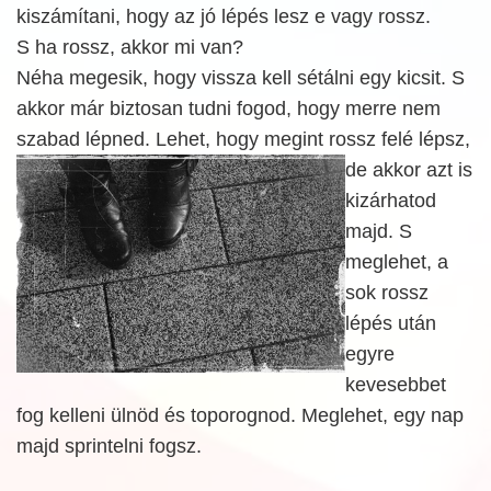
kiszámítani, hogy az jó lépés lesz e vagy rossz.
S ha rossz, akkor mi van?
Néha megesik, hogy vissza kell sétálni egy kicsit. S
akkor már biztosan tudni fogod, hogy merre nem
szabad lépned. Lehet, hogy megint rossz felé lépsz,
de
akkor azt is
kizárhatod
majd. S
meglehet, a
sok rossz
lépés után
egyre
kevesebbet
fog kelleni ülnöd és toporognod. Meglehet, egy nap
majd sprintelni fogsz.