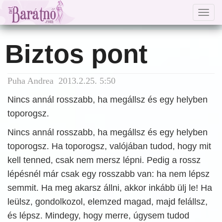
Togg
navig
Biztos pont
Puha Andrea 2013.2.25. 5:50
Nincs annál rosszabb, ha megállsz és egy helyben
toporogsz.
Nincs annál rosszabb, ha megállsz és egy helyben
toporogsz. Ha toporogsz, valójában tudod, hogy mit
kell tenned, csak nem mersz lépni. Pedig a rossz
lépésnél már csak egy rosszabb van: ha nem lépsz
semmit. Ha meg akarsz állni, akkor inkább ülj le! Ha
leülsz, gondolkozol, elemzed magad, majd felállsz,
és lépsz. Mindegy, hogy merre, úgysem tudod