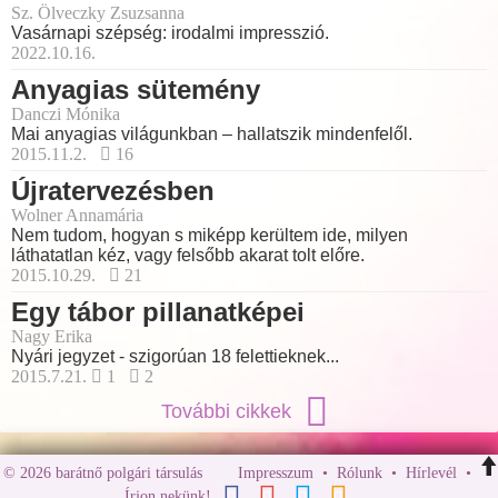
Sz. Ölveczky Zsuzsanna
Vasárnapi szépség: irodalmi impresszió.
2022.10.16.
Anyagias sütemény
Danczi Mónika
Mai anyagias világunkban – hallatszik mindenfelől.
2015.11.2.
16
Újratervezésben
Wolner Annamária
Nem tudom, hogyan s miképp kerültem ide, milyen
láthatatlan kéz, vagy felsőbb akarat tolt előre.
2015.10.29.
21
Egy tábor pillanatképei
Nagy Erika
Nyári jegyzet - szigorúan 18 felettieknek...
2015.7.21.
1
2
További cikkek
© 2026 barátnő polgári társulás
Impresszum
•
Rólunk
•
Hírlevél
•
Írjon nekünk!