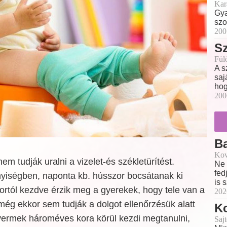
Kar
Gya
szo
200
Sz
Fül
A s
saj
hog
200
B
Kov
 tudják uralni a vizelet-és székletürítést.
Ne 
fed
yiségben, naponta kb. hússzor bocsátanak ki
is 
kortól kezdve érzik meg a gyerekek, hogy tele van a
202
ég ekkor sem tudják a dolgot ellenőrzésük alatt
Ko
gyermek hároméves kora körül kezdi megtanulni,
Sajt