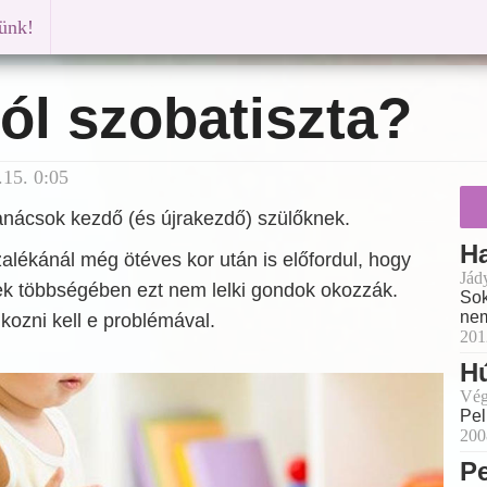
künk!
ól szobatiszta?
15. 0:05
nácsok kezdő (és újrakezdő) szülőknek.
H
alékánál még ötéves kor után is előfordul, hogy
Jád
tek többségében ezt nem lelki gondok okozzák.
Sok
nem
kozni kell e problémával.
201
Hú
Vég
Pel
200
Pe