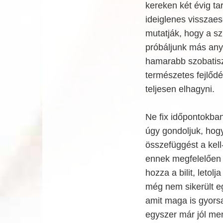
kereken két évig ta
ideiglenes visszaesé
mutatják, hogy a sz
próbáljunk más any
hamarabb szobatisz
természetes fejlődé
teljesen elhagyni.
Ne fix időpontokban
úgy gondoljuk, hogy
összefüggést a kell-
ennek megfelelően c
hozza a bilit, letolj
még nem sikerült e
amit maga is gyorsa
egyszer már jól men