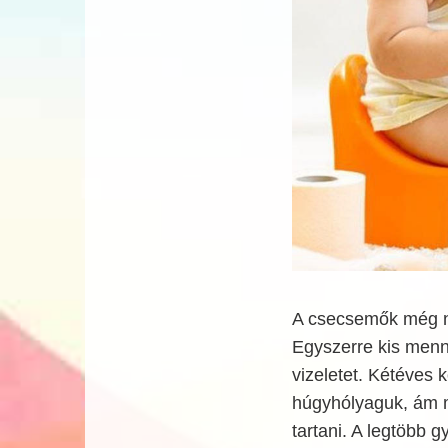
A csecsemők még nem
Egyszerre kis menn
vizeletet. Kétéves 
húgyhólyaguk, ám m
tartani. A legtöbb 