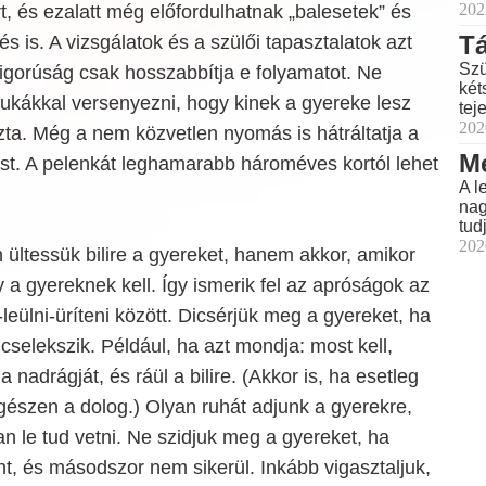
202
rt, és ezalatt még előfordulhatnak „balesetek” és
T
s is. A vizsgálatok és a szülői tapasztalatok azt
Szü
igorúság csak hosszabbítja e folyamatot. Ne
két
ukákkal versenyezni, hogy kinek a gyereke lesz
teje
202
ta. Még a nem közvetlen nyomás is hátráltatja a
Me
st. A pelenkát leghamarabb hároméves kortól lehet
A l
nag
tud
202
 ültessük bilire a gyereket, hanem akkor, amikor
 a gyereknek kell. Így ismerik fel az apróságok az
leülni-üríteni között. Dicsérjük meg a gyereket, ha
selekszik. Például, ha azt mondja: most kell,
a a nadrágját, és ráül a bilire. (Akkor is, ha esetleg
gészen a dolog.) Olyan ruhát adjunk a gyerekre,
n le tud vetni. Ne szidjuk meg a gyereket, ha
t, és másodszor nem sikerül. Inkább vigasztaljuk,