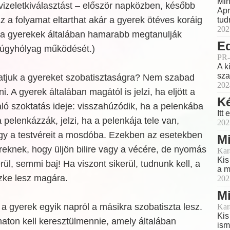
Min
vizeletkiválasztást – először napközben, később
Apr
Ez a folyamat eltarthat akár a gyerek ötéves koráig
tud
202
st a gyerekek általában hamarabb megtanulják
Ed
 húgyhólyag működését.)
PR-
A k
sza
atjuk a gyereket szobatisztaságra? Nem szabad
202
. A gyerek általában magától is jelzi, ha eljött a
K
ló szoktatás ideje: visszahúzódik, ha a pelenkába
Itt
a pelenkázzák, jelzi, ha a pelenkája tele van,
202
vagy a testvéreit a mosdóba. Ezekben az esetekben
Mi
ereknek, hogy üljön bilire vagy a vécére, de nyomás
Kar
Kis
ül, semmi baj! Ha viszont sikerül, tudnunk kell, a
a m
zke lesz magára.
202
Mi
 a gyerek egyik napról a másikra szobatiszta lesz.
Kar
Kis
maton kell keresztülmennie, amely általában
ism