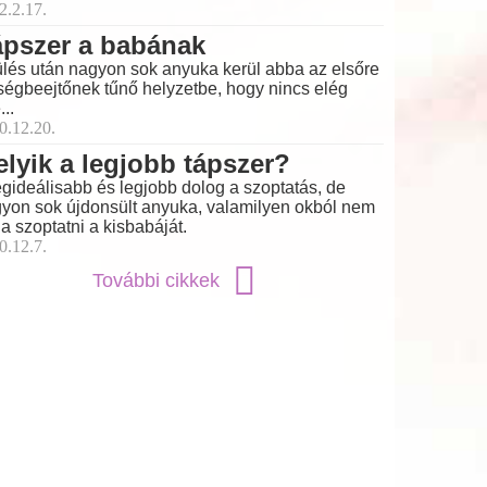
2.2.17.
ápszer a babának
lés után nagyon sok anyuka kerül abba az elsőre
ségbeejtőnek tűnő helyzetbe, hogy nincs elég
...
0.12.20.
lyik a legjobb tápszer?
egideálisabb és legjobb dolog a szoptatás, de
yon sok újdonsült anyuka, valamilyen okból nem
ja szoptatni a kisbabáját.
0.12.7.
További cikkek