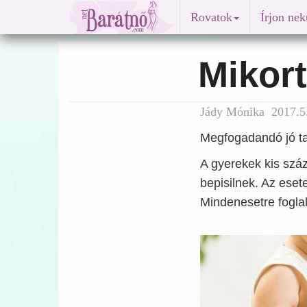
Rovatok
Írjon ne
Mikort
Jády Mónika 2017.5.
Megfogadandó jó ta
A gyerekek kis száz
bepisilnek. Az ese
Mindenesetre foglal