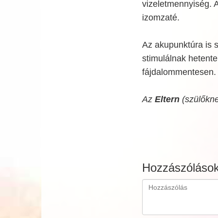
vizeletmennyiség. 
izomzaté.
Az akupunktúra is s
stimulálnak hetent
fájdalommentesen.
Az
Eltern
(szülőkne
Hozzászóláso