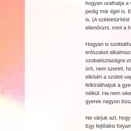
hogyan uralhatja a 
pedig már éjjel is. 
is. (A székletüríté
ellenőrizni, mint a
Hogyan is szoktath
erőszakot alkalmazni
szobatisztaságra va
ürít, nem szereti, h
elkíséri a szüleit 
felkínálhatjuk a gy
nélkül: Ha nem siker
gyerek nagyon büs
Ne várjuk azt, hogy
Egy fejlődési folya