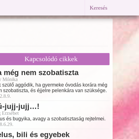
Keresés
Kapcsolódó cikkek
a még nem szobatiszta
y Mónika
 szülő aggódik, ha gyermeke óvodás korára még
 szobatiszta, és éjjelre pelenkára van szüksége.
2.8.9.
-jujj-jujj…!
 Erzsébet
us és bugyika, avagy a szobatisztaság rejtelmei.
8.6.29.
lus, bili és egyebek