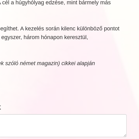
A cél a húgyhólyag edzése, mint bármely más
egíthet. A kezelés során kilenc különböző pontot
e egyszer, három hónapon keresztül,
k szóló német magazin) cikkei alapján
k