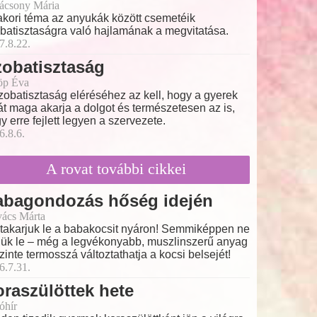
ácsony Mária
kori téma az anyukák között csemetéik
batisztaságra való hajlamának a megvitatása.
7.8.22.
obatisztaság
öp Éva
zobatisztaság eléréséhez az kell, hogy a gyerek
át maga akarja a dolgot és természetesen az is,
y erre fejlett legyen a szervezete.
6.8.6.
A rovat további cikkei
abagondozás hőség idején
ács Márta
takarjuk le a babakocsit nyáron! Semmiképpen ne
jük le – még a legvékonyabb, muszlinszerű anyag
szinte termosszá változtathatja a kocsi belsejét!
6.7.31.
raszülöttek hete
óhír