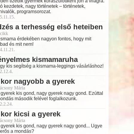
den tizedik gyermek koraszülöttként jön a világra.
ó kezdetek, nagy történetek – történetek,
nivalók, programsorozat.
5.11.15.
zés a terhesség első heteiben
cikk
ismama érdekében nagyon fontos, hogy mit
bad és mit nem!
4.11.21.
ényelmes kismamaruha
 egy kis segítség a kismama-leggings vásárláshoz!
2.12.4.
kor nagyobb a gyerek
ácsony Mária
 gyerek kis gond, nagy gyerek nagy gond. Ezúttal
ondás második felével foglalkozunk.
2.2.24.
kor kicsi a gyerek
ácsony Mária
 gyerek kis gond, nagy gyerek nagy gond... Ugye
erős a mondás?