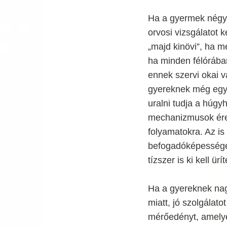
Ha a gyermek négyé
orvosi vizsgálatot 
„majd kinövi”, ha m
ha minden félórában
ennek szervi okai v
gyereknek még egy 
uralni tudja a húgyh
mechanizmusok éret
folyamatokra. Az is
befogadóképessége,
tízszer is ki kell ür
Ha a gyereknek nag
miatt, jó szolgálat
mérőedényt, amelye