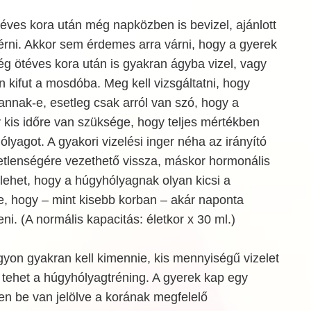
ves kora után még napközben is bevizel, ajánlott
kérni. Akkor sem érdemes arra várni, hogy a gyerek
ég ötéves kora után is gyakran ágyba vizel, vagy
 kifut a mosdóba. Meg kell vizsgáltatni, hogy
annak-e, esetleg csak arról van szó, hogy a
kis időre van szüksége, hogy teljes mértékben
ólyagot. A gyakori vizelési inger néha az irányító
lenségére vezethető vissza, máskor hormonális
 lehet, hogy a húgyhólyagnak olyan kicsi a
 hogy – mint kisebb korban – akár naponta
íteni. (A normális kapacitás: életkor x 30 ml.)
yon gyakran kell kimennie, kis mennyiségű vizelet
ot tehet a húgyhólyagtréning. A gyerek kap egy
n be van jelölve a korának megfelelő