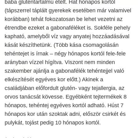
baba gluténtartalmú ételt. Hat hónapos kortól
(tápszerrel táplált gyerekek esetében már valamivel
korábban) tehát fokozatosan be lehet vezetni az
étrendbe ezeket a gabonaféléket is. Sokféle pehely
kapható, amelyből víz vagy anyatej hozzáadásával
kását készíthetünk. (Több kása csomagolásán
tehéntejet is írnak – négy hónapos kortól fele-fele
arányban vízzel hígítva. Viszont nem minden
szakember ajánlja a gabonafélék tehéntejjel való
elkészítését egyéves kor előtt.) Akinek a
családjában előfordult glutén- vagy tejallergia, az
orvos tanácsát kövesse. Egyébként tejtermékek 8
hónapos, tehéntej egyéves kortól adható. Húst 7
hónapos kor után szoktak adni, először csirkét és
pulykát, tojást pedig 10 hónapos kortól.