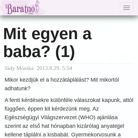
Togg
navig
Mit egyen a
baba? (1)
Jády Mónika 2013.8.29. 5:54
Mikor kezdjük el a hozzátáplálást? Mit mikortól
adhatunk?
A fenti kérdésekre különféle válaszokat kapunk, attól
függően, éppen kit kérdezünk meg. Az
Egészségügyi Világszervezet (WHO) ajánlása
szerint az első hat hónapban kizárólag anyatejjel
kellene táplálni a kisbabát. Gyermekorvosunk a