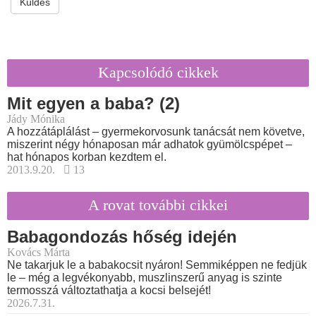
Küldés
Kapcsolódó cikkek
Mit egyen a baba? (2)
Jády Mónika
A hozzátáplálást – gyermekorvosunk tanácsát nem követve,
miszerint négy hónaposan már adhatok gyümölcspépet –
hat hónapos korban kezdtem el.
2013.9.20.
13
A rovat további cikkei
Babagondozás hőség idején
Kovács Márta
Ne takarjuk le a babakocsit nyáron! Semmiképpen ne fedjük
le – még a legvékonyabb, muszlinszerű anyag is szinte
termosszá változtathatja a kocsi belsejét!
2026.7.31.