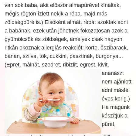
van sok baba, akit először almapürével kínáltak,
mégis rögtön ízlett nekik a répa, majd más
zöldségpüré is.) Elsőként almát, répát szoktak adni
a babának, ezek után jöhetnek fokozatosan azok a
gyümölcsök és zöldségek, amelyek csak nagyon
ritkán okoznak allergiás reakciót: körte, őszibarack,
banán, szilva, tök, cukkini, pasztinák, burgonya...
(Epret, málnát, szedret, ribizlit, egrest, kivit,
ananászt
nem ajánlott
adni másfél
éves korig.)
Ha magunk
készítjük a
pürét,