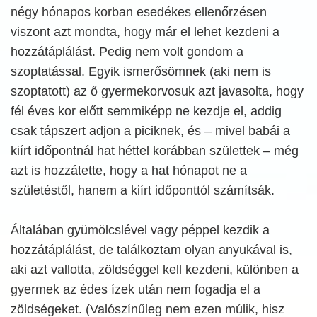
négy hónapos korban esedékes ellenőrzésen
viszont azt mondta, hogy már el lehet kezdeni a
hozzátáplálást. Pedig nem volt gondom a
szoptatással. Egyik ismerősömnek (aki nem is
szoptatott) az ő gyermekorvosuk azt javasolta, hogy
fél éves kor előtt semmiképp ne kezdje el, addig
csak tápszert adjon a piciknek, és – mivel babái a
kiírt időpontnál hat héttel korábban születtek – még
azt is hozzátette, hogy a hat hónapot ne a
születéstől, hanem a kiírt időponttól számítsák.
Általában gyümölcslével vagy péppel kezdik a
hozzátáplálást, de találkoztam olyan anyukával is,
aki azt vallotta, zöldséggel kell kezdeni, különben a
gyermek az édes ízek után nem fogadja el a
zöldségeket. (Valószínűleg nem ezen múlik, hisz