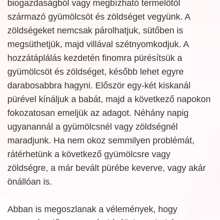
biogazdaságból vagy megbízható termelőtől
származó gyümölcsöt és zöldséget vegyünk. A
zöldségeket nemcsak párolhatjuk, sütőben is
megsüthetjük, majd villával szétnyomkodjuk. A
hozzátáplálás kezdetén finomra pürésítsük a
gyümölcsöt és zöldséget, később lehet egyre
darabosabbra hagyni. Először egy-két kiskanál
pürével kínáljuk a babát, majd a következő napokon
fokozatosan emeljük az adagot. Néhány napig
ugyanannál a gyümölcsnél vagy zöldségnél
maradjunk. Ha nem okoz semmilyen problémát,
rátérhetünk a következő gyümölcsre vagy
zöldségre, a már bevált pürébe keverve, vagy akár
önállóan is.
Abban is megoszlanak a vélemények, hogy