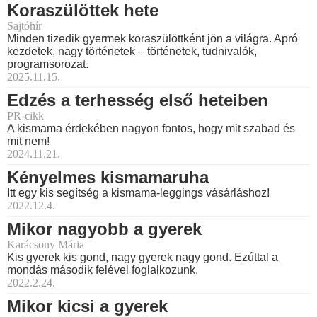
Koraszülöttek hete
Sajtóhír
Minden tizedik gyermek koraszülöttként jön a világra. Apró
kezdetek, nagy történetek – történetek, tudnivalók,
programsorozat.
2025.11.15.
Edzés a terhesség első heteiben
PR-cikk
A kismama érdekében nagyon fontos, hogy mit szabad és
mit nem!
2024.11.21.
Kényelmes kismamaruha
Itt egy kis segítség a kismama-leggings vásárláshoz!
2022.12.4.
Mikor nagyobb a gyerek
Karácsony Mária
Kis gyerek kis gond, nagy gyerek nagy gond. Ezúttal a
mondás második felével foglalkozunk.
2022.2.24.
Mikor kicsi a gyerek