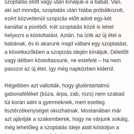
szoptatás előtt vagy után kínáljuk-e a babát. Van,
aki azt mondja, szoptatás után hiába próbálkozott,
ezért közvetlenül szopizás előtt adott egy-két
kanállal a püréből. Két szoptatás közé is lehet
helyezni a kóstoltatást. Aztán, ha ízlik az új étel a
babának, és ki akarunk majd váltani egy szoptatást,
a következőkben a szopizás idején kínáljuk. Délelőtt
vagy délben kóstoltassunk, ne estefelé – ha nem
passzol az új étel, így még napközben kiderül.
Régebben azt vallották, hogy gluténtartalmú
gabonaféléket (búza, árpa, zab, rozs) nem szabad
túl korán adni a gyermeknek, mert esetleg
lisztérzékenységet okozhatnak. Mostanában már
azt ajánlják a szakemberek, hogy ne várjunk sokáig,
még lehetőleg a szoptatás ideje alatt kóstoljon a