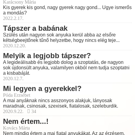
Karácsony Mária
Kis gyerek kis gond, nagy gyerek nagy gond... Ugye ismerős
a mondás?
2022.2.17.
Tápszer a babának
Szülés után nagyon sok anyuka kerül abba az elsőre
kétségbeejtőnek tűnő helyzetbe, hogy nincs elég teje...
2020.12.20.
Melyik a legjobb tápszer?
A legideálisabb és legjobb dolog a szoptatás, de nagyon
sok újdonsült anyuka, valamilyen okból nem tudja szoptatni
a kisbabáját.
2020.12.7.
Mi legyen a gyerekkel?
Póda Erzsébet
A mai anyáknak nincs asszonyos alakjuk, lányosak
maradnak, csinosak, szexisek, fiatalosak, szeleburdik.
2020.9.22.
34
Nem értem...!
Kovács Márta
Nem mindig értem a mai fiatal anyukákat. Az az érzésem,