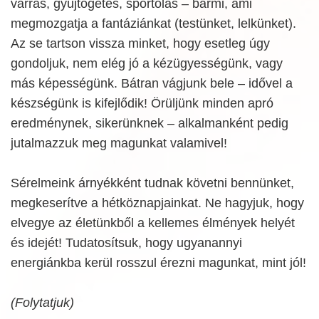
varrás, gyűjtögetés, sportolás – bármi, ami
megmozgatja a fantáziánkat (testünket, lelkünket).
Az se tartson vissza minket, hogy esetleg úgy
gondoljuk, nem elég jó a kézügyességünk, vagy
más képességünk. Bátran vágjunk bele – idővel a
készségünk is kifejlődik! Örüljünk minden apró
eredménynek, sikerünknek – alkalmanként pedig
jutalmazzuk meg magunkat valamivel!
Sérelmeink árnyékként tudnak követni bennünket,
megkeserítve a hétköznapjainkat. Ne hagyjuk, hogy
elvegye az életünkből a kellemes élmények helyét
és idejét! Tudatosítsuk, hogy ugyanannyi
energiánkba kerül rosszul érezni magunkat, mint jól!
(Folytatjuk)