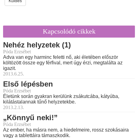
Küldés
Kapcsolódó cikkek
Nehéz helyzetek (1)
Póda Erzsébet
Adva van egy harminc feletti nő, aki életében először
költözött össze egy férfival, mert úgy érzi, megtalálta az
igazit.
2013.6.25.
Első lépésben
Póda Erzsébet
Életünk során gyakran kerülünk zsákutcába, kátyúba,
kilátástalannak tűnő helyzetekbe.
2013.2.13.
„Könnyű neki!”
Póda Erzsébet
Az ember, ha másra nem, a hiedelmeire, rossz szokásaira
vagy a tablettáira támaszkodik.