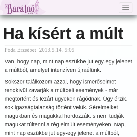
Togg
navig
Ha kísért a múlt
Póda Erzsébet 2013.5.14. 5:05
Van, hogy nap, mint nap eszükbe jut egy-egy jelenet
a múltból, amelyet intenzíven újraélünk.
Sokszor találkozom azzal, hogy ismerőseimet
rendkívül zavarják a múltbéli események - már
megtörtént és lezárt ügyeken rágódnak. Úgy érzik,
sok igazságtalanság történt velük. Sérelmeiket
magukban és magukkal hordozzák, s nem tudják
magukat túltenni a rég elmúlt eseményeken. Nap,
mint nap eszükbe jut egy-egy jelenet a múltból,