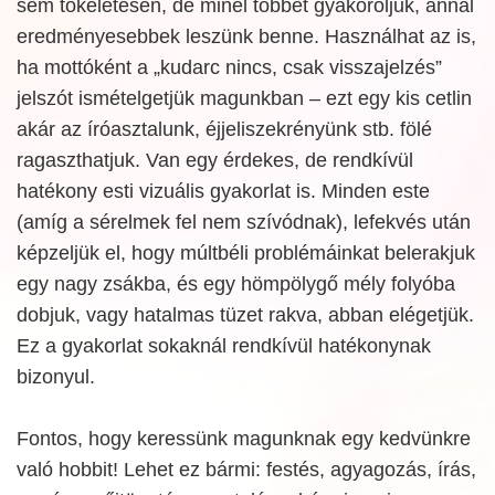
sem tökéletesen, de minél többet gyakoroljuk, annál
eredményesebbek leszünk benne. Használhat az is,
ha mottóként a „kudarc nincs, csak visszajelzés”
jelszót ismételgetjük magunkban – ezt egy kis cetlin
akár az íróasztalunk, éjjeliszekrényünk stb. fölé
ragaszthatjuk. Van egy érdekes, de rendkívül
hatékony esti vizuális gyakorlat is. Minden este
(amíg a sérelmek fel nem szívódnak), lefekvés után
képzeljük el, hogy múltbéli problémáinkat belerakjuk
egy nagy zsákba, és egy hömpölygő mély folyóba
dobjuk, vagy hatalmas tüzet rakva, abban elégetjük.
Ez a gyakorlat sokaknál rendkívül hatékonynak
bizonyul.
Fontos, hogy keressünk magunknak egy kedvünkre
való hobbit! Lehet ez bármi: festés, agyagozás, írás,