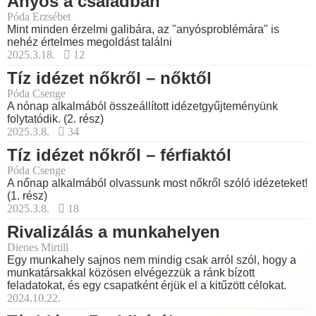
Anyós a családban
Póda Erzsébet
Mint minden érzelmi galibára, az "anyósproblémára" is
nehéz értelmes megoldást találni
2025.3.18.
12
Tíz idézet nőkről – nőktől
Póda Csenge
A nónap alkalmából összeállított idézetgyűjteményünk
folytatódik. (2. rész)
2025.3.8.
34
Tíz idézet nőkről – férfiaktól
Póda Csenge
A nőnap alkalmából olvassunk most nőkről szóló idézeteket!
(1. rész)
2025.3.8.
18
Rivalizálás a munkahelyen
Dienes Mirtill
Egy munkahely sajnos nem mindig csak arról szól, hogy a
munkatársakkal közösen elvégezzük a ránk bízott
feladatokat, és egy csapatként érjük el a kitűzött célokat.
2024.10.22.