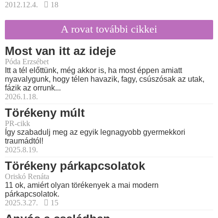
2012.12.4.
18
A rovat további cikkei
Most van itt az ideje
Póda Erzsébet
Itt a tél előttünk, még akkor is, ha most éppen amiatt
nyavalygunk, hogy télen havazik, fagy, csúszósak az utak,
fázik az orrunk...
2026.1.18.
Törékeny múlt
PR-cikk
Így szabadulj meg az egyik legnagyobb gyermekkori
traumádtól!
2025.8.19.
Törékeny párkapcsolatok
Oriskó Renáta
11 ok, amiért olyan törékenyek a mai modern
párkapcsolatok.
2025.3.27.
15