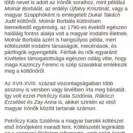
több nevet is adott az írónők soraihoz, mint például
Molnár Borbálát
, az erdélyi
Újfalvy Krisztinát
, vagy a
magyar Szapphóként is emlegetett
Dukai Takách
Judit
költőnőt. Molnár Borbála különösen
kiemelkedő egyéniség, az 1790-es évektől egészen
haláláig fontos alakja volt a magyar irodalmi életnek.
Molnár Borbála azért is hangsúlyos példa, mert
költészetét irodalmi társaságok, mecénások, és
pártfogók egyengették. Férfiak és nők egyaránt!
Kivételes támogatottsága egészen odáig vitte, hogy
maga Kazinczy Ferenc is szép szavakkal emlékezik
meg a költőnőről.
Az XVII-XVIII. század viszontagságaiban több
asszony is versben vagy levélben írta meg bánatát.
Így volt ezzel
Petrőczy Kata Szidónia, Rákóczi
Erzsébet és Zay Anna
is, akiket szintén az első
magyar írónők között tartanak számon.
Petrőczy Kata Szidónia a magyar barokk költészet
első írónőjeként maradt fent. Költészetét leginkább