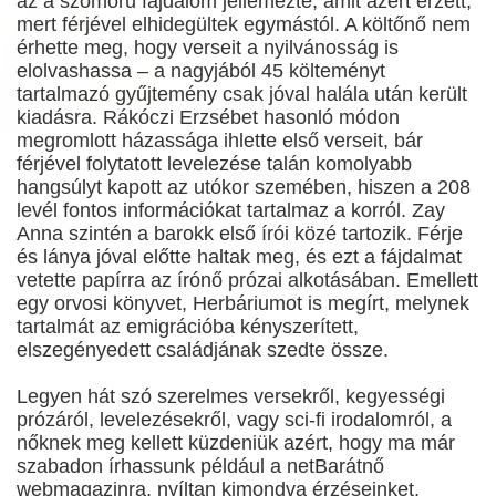
az a szomorú fájdalom jellemezte, amit azért érzett,
mert férjével elhidegültek egymástól. A költőnő nem
érhette meg, hogy verseit a nyilvánosság is
elolvashassa – a nagyjából 45 költeményt
tartalmazó gyűjtemény csak jóval halála után került
kiadásra. Rákóczi Erzsébet hasonló módon
megromlott házassága ihlette első verseit, bár
férjével folytatott levelezése talán komolyabb
hangsúlyt kapott az utókor szemében, hiszen a 208
levél fontos információkat tartalmaz a korról. Zay
Anna szintén a barokk első írói közé tartozik. Férje
és lánya jóval előtte haltak meg, és ezt a fájdalmat
vetette papírra az írónő prózai alkotásában. Emellett
egy orvosi könyvet, Herbáriumot is megírt, melynek
tartalmát az emigrációba kényszerített,
elszegényedett családjának szedte össze.
Legyen hát szó szerelmes versekről, kegyességi
prózáról, levelezésekről, vagy sci-fi irodalomról, a
nőknek meg kellett küzdeniük azért, hogy ma már
szabadon írhassunk például a netBarátnő
webmagazinra, nyíltan kimondva érzéseinket,