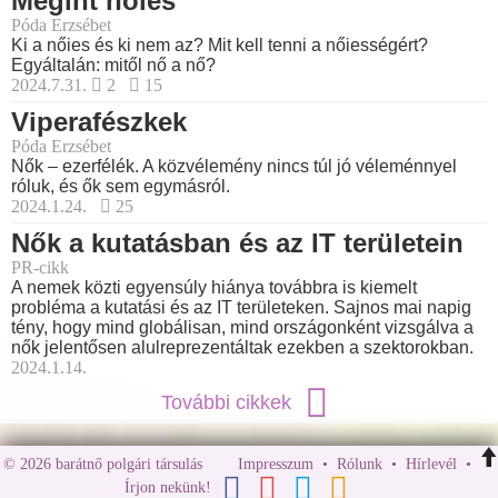
Megint nőies
Póda Erzsébet
Ki a nőies és ki nem az? Mit kell tenni a nőiességért?
Egyáltalán: mitől nő a nő?
2024.7.31.
2
15
Viperafészkek
Póda Erzsébet
Nők – ezerfélék. A közvélemény nincs túl jó véleménnyel
róluk, és ők sem egymásról.
2024.1.24.
25
Nők a kutatásban és az IT területein
PR-cikk
A nemek közti egyensúly hiánya továbbra is kiemelt
probléma a kutatási és az IT területeken. Sajnos mai napig
tény, hogy mind globálisan, mind országonként vizsgálva a
nők jelentősen alulreprezentáltak ezekben a szektorokban.
2024.1.14.
További cikkek
© 2026 barátnő polgári társulás
Impresszum
•
Rólunk
•
Hírlevél
•
Írjon nekünk!