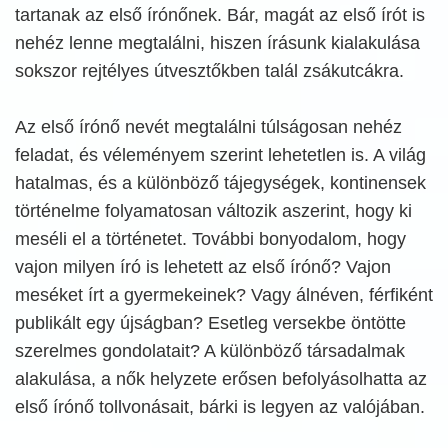
tartanak az első írónőnek. Bár, magát az első írót is
nehéz lenne megtalálni, hiszen írásunk kialakulása
sokszor rejtélyes útvesztőkben talál zsákutcákra.
Az első írónő nevét megtalálni túlságosan nehéz
feladat, és véleményem szerint lehetetlen is. A világ
hatalmas, és a különböző tájegységek, kontinensek
történelme folyamatosan változik aszerint, hogy ki
meséli el a történetet. További bonyodalom, hogy
vajon milyen író is lehetett az első írónő? Vajon
meséket írt a gyermekeinek? Vagy álnéven, férfiként
publikált egy újságban? Esetleg versekbe öntötte
szerelmes gondolatait? A különböző társadalmak
alakulása, a nők helyzete erősen befolyásolhatta az
első írónő tollvonásait, bárki is legyen az valójában.