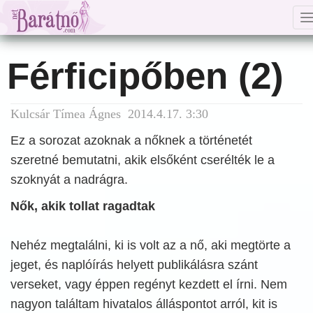
n
Férficipőben (2)
Kulcsár Tímea Ágnes 2014.4.17. 3:30
Ez a sorozat azoknak a nőknek a történetét
szeretné bemutatni, akik elsőként cserélték le a
szoknyát a nadrágra.
Nők, akik tollat ragadtak
Nehéz megtalálni, ki is volt az a nő, aki megtörte a
jeget, és naplóírás helyett publikálásra szánt
verseket, vagy éppen regényt kezdett el írni. Nem
nagyon találtam hivatalos álláspontot arról, kit is