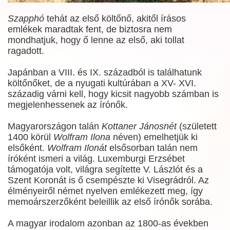
Szapphó
tehát az első költőnő, akitől írásos
emlékek maradtak fent, de biztosra nem
mondhatjuk, hogy ő lenne az első, aki tollat
ragadott.
Japánban a VIII. és IX. századból is találhatunk
költőnőket, de a nyugati kultúrában a XV- XVI.
századig várni kell, hogy kicsit nagyobb számban is
megjelenhessenek az írónők.
Magyarországon talán
Kottaner Jánosnét
(született
1400 körül
Wolfram Ilona
néven) emelhetjük ki
elsőként.
Wolfram Ilonát
elsősorban talán nem
íróként ismeri a világ. Luxemburgi Erzsébet
támogatója volt, világra segítette V. Lászlót és a
Szent Koronát is ő csempészte ki Visegrádról. Az
élményeiről német nyelven emlékezett meg, így
memoárszerzőként beleillik az első írónők sorába.
A magyar irodalom azonban az 1800-as években