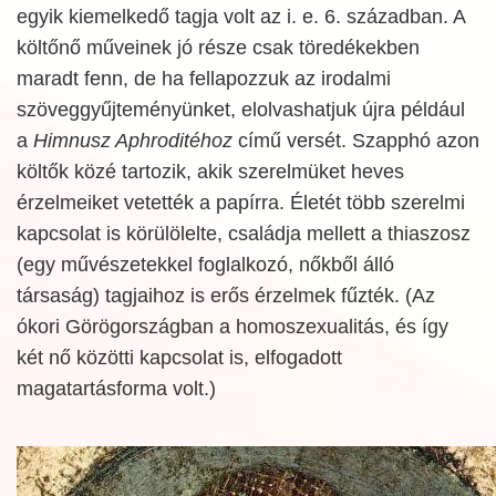
egyik kiemelkedő tagja volt az i. e. 6. században. A
költőnő műveinek jó része csak töredékekben
maradt fenn, de ha fellapozzuk az irodalmi
szöveggyűjteményünket, elolvashatjuk újra például
a
Himnusz Aphroditéhoz
című versét. Szapphó azon
költők közé tartozik, akik szerelmüket heves
érzelmeiket vetették a papírra. Életét több szerelmi
kapcsolat is körülölelte, családja mellett a thiaszosz
(egy művészetekkel foglalkozó, nőkből álló
társaság) tagjaihoz is erős érzelmek fűzték. (Az
ókori Görögországban a homoszexualitás, és így
két nő közötti kapcsolat is, elfogadott
magatartásforma volt.)