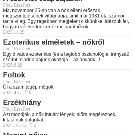
Póda Erzsébet
Ma, november 25-én van a nők elleni erőszak
megszüntetésének világnapja, amit már 1981 óta számon
tart a világ. Egy régebben megjelent cikkünkkel idézzük fel,
hogyan vélekedünk erről mi, barátnősök.
2025.11.25.
Ezoterikus elméletek – nőkről
Póda Erzsébet
Egy divatos ezoterikus (és a legtöbb pszichológiai irányzat)
szerint minden bajunk okozója – az anyánk...!
2025.8.28.
Foltok
Póda Erzsébet
Ül a számítógép mögött.
2025.4.1.
9
Érzékhiány
Póda Erzsébet
Azt mondják, a nők intuitív lények: előre megéreznek,
kitalálnak dolgokat...
2024.10.16.
6