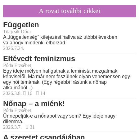
A rovat további cikkei
Független
Tilajcsík Dóra
A „függetlenség” kifejezést hallva az utóbbi években
valahogy mindenki elborzad.
2026.7.24.
Eltévedt feminizmus
Póda Erzsébet
Egy ideje mélyen hallgatnak a feminista mozgalmak
képviselői. Ma már nem feszülnek olyan vehemensen egy-
egy női témának. (Egy régebbi írásunk a nőnap
alkalmából...)
2026.3.8.
16
14
Nőnap – a miénk!
Póda Erzsébet
Ünnepeljük-e a nőnapot vagy sem? Egy ideje nagy
dilemma.
2026.3.7.
31
A szeretet csapdájában