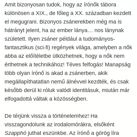
Amit bizonyosan tudok, hogy az írónők tábora
különösen a XIX., de főleg a XX. században kezdett
el megugrani. Bizonyos zsánerekben még ma is
hátrányt jelent, ha az ember lánya… nos lánynak
született. Ilyen zsáner például a tudományos-
fantasztikus (sci-fi) regények világa, amelyben a nők
abba az előítéletbe ütközhetnek, hogy a nők nem
érthetnek a technikához! Téves felfogás! Manapság
több olyan írónő is akad a zsánerben, akik
megállapíthatatlan nemű álnévvel kezdték, és csak
később derül ki róluk valódi identitásuk, miután már
elfogadottá váltak a közösségben.
De térjünk vissza a történelemhez! Ha
visszagondolunk az irodalomórákra, elsőként
Szapphó
juthat eszünkbe. Az írónő a görög líra