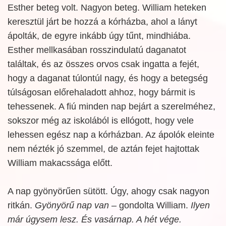
Esther beteg volt. Nagyon beteg. William heteken
keresztül járt be hozzá a kórházba, ahol a lányt
ápolták, de egyre inkább úgy tűnt, mindhiába.
Esther mellkasában rosszindulatú daganatot
találtak, és az összes orvos csak ingatta a fejét,
hogy a daganat túlontúl nagy, és hogy a betegség
túlságosan előrehaladott ahhoz, hogy bármit is
tehessenek. A fiú minden nap bejárt a szerelméhez,
sokszor még az iskolából is ellógott, hogy vele
lehessen egész nap a kórházban. Az ápolók eleinte
nem nézték jó szemmel, de aztán fejet hajtottak
William makacssága előtt.
A nap gyönyörűen sütött. Úgy, ahogy csak nagyon
ritkán.
Gyönyörű nap van
– gondolta William.
Ilyen
már úgysem lesz. És vasárnap. A hét vége.