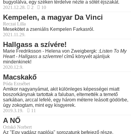
bugyolálva, egy széken térdelve nézte a sötét éjszakát.
2021.12.28.
2
10
Kempelen, a magyar Da Vinci
Reczai Lilla
Mesekötet a zseniális Kempelen Farkasról.
2021.11.29.
Hallgass a szívére!
Marie Fredriksson - Helena von Zweigbergk:
:Listen To My
Heart - Hallgass a szívemre!
című könyvét ajánljuk
mindenkinek!
2020.12.9.
Macskakő
Póda Erzsébet
Amikor nagyanyámat, akit különleges képességei miatt
boszorkánynak tartottak a faluban, eltemették a temető
sarkában, arccal lefelé, egy három méterre leásott gödörbe,
úgy zokogtam, mint egy kisgyerek.
2019.3.19.
11
A NŐ
Oriskó Norbert
Az "Egy vadász naplója" sorozatunk befejező része.