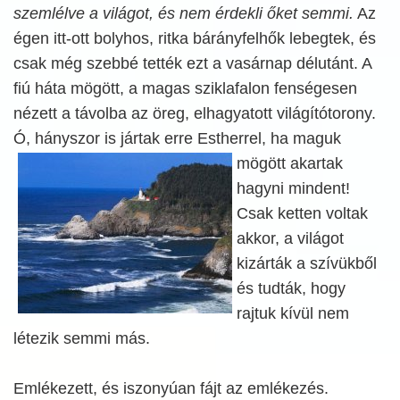
szemlélve a világot, és nem érdekli őket semmi.
Az
égen itt-ott bolyhos, ritka bárányfelhők lebegtek, és
csak még szebbé tették ezt a vasárnap délutánt. A
fiú háta mögött, a magas sziklafalon fenségesen
nézett a távolba az öreg, elhagyatott világítótorony.
Ó, hányszor is jártak erre Estherrel,
ha maguk
mögött akartak
hagyni mindent!
Csak ketten voltak
akkor, a világot
kizárták a szívükből
és tudták, hogy
rajtuk kívül nem
létezik semmi más.
Emlékezett, és iszonyúan fájt az emlékezés.