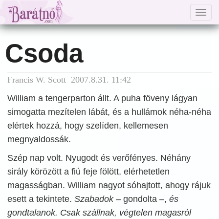
Togg
navig
Csoda
Francis W. Scott 2007.8.31. 11:42
William a tengerparton állt. A puha föveny lágyan
simogatta mezítelen lábát, és a hullámok néha-néha
elértek hozzá, hogy szelíden, kellemesen
megnyaldossák.
Szép nap volt. Nyugodt és verőfényes. Néhány
sirály körözött a fiú feje fölött, elérhetetlen
magasságban. William nagyot sóhajtott, ahogy rájuk
esett a tekintete.
Szabadok
– gondolta –,
és
gondtalanok. Csak szállnak, végtelen magasról