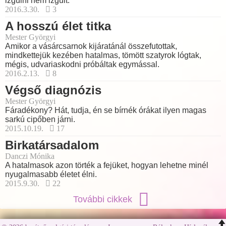
izgulni nem izgult.
2016.3.30.
3
A hosszú élet titka
Mester Györgyi
Amikor a vásárcsarnok kijáratánál összefutottak,
mindkettejük kezében hatalmas, tömött szatyrok lógtak,
mégis, udvariaskodni próbáltak egymással.
2016.2.13.
8
Végső diagnózis
Mester Györgyi
Fáradékony? Hát, tudja, én se bírnék órákat ilyen magas
sarkú cipőben járni.
2015.10.19.
17
Birkatársadalom
Danczi Mónika
A hatalmasok azon törték a fejüket, hogyan lehetne minél
nyugalmasabb életet élni.
2015.9.30.
22
További cikkek