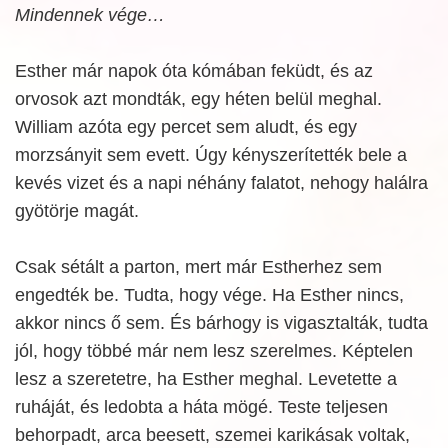
Mindennek vége…
Esther már napok óta kómában feküdt, és az
orvosok azt mondták, egy héten belül meghal.
William azóta egy percet sem aludt, és egy
morzsányit sem evett. Úgy kényszerítették bele a
kevés vizet és a napi néhány falatot, nehogy halálra
gyötörje magát.
Csak sétált a parton, mert már Estherhez sem
engedték be. Tudta, hogy vége. Ha Esther nincs,
akkor nincs ő sem. És bárhogy is vigasztalták, tudta
jól, hogy többé már nem lesz szerelmes. Képtelen
lesz a szeretetre, ha Esther meghal. Levetette a
ruháját, és ledobta a háta mögé. Teste teljesen
behorpadt, arca beesett, szemei karikásak voltak,