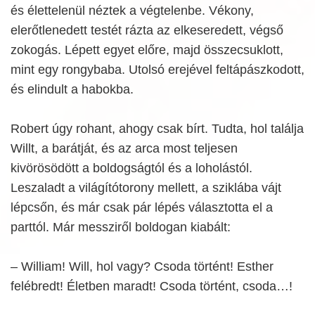
és élettelenül néztek a végtelenbe. Vékony,
elerőtlenedett testét rázta az elkeseredett, végső
zokogás. Lépett egyet előre, majd összecsuklott,
mint egy rongybaba. Utolsó erejével feltápászkodott,
és elindult a habokba.
Robert úgy rohant, ahogy csak bírt. Tudta, hol találja
Willt, a barátját, és az arca most teljesen
kivörösödött a boldogságtól és a loholástól.
Leszaladt a világítótorony mellett, a sziklába vájt
lépcsőn, és már csak pár lépés választotta el a
parttól. Már messziről boldogan kiabált:
– William! Will, hol vagy? Csoda történt! Esther
felébredt! Életben maradt! Csoda történt, csoda…!