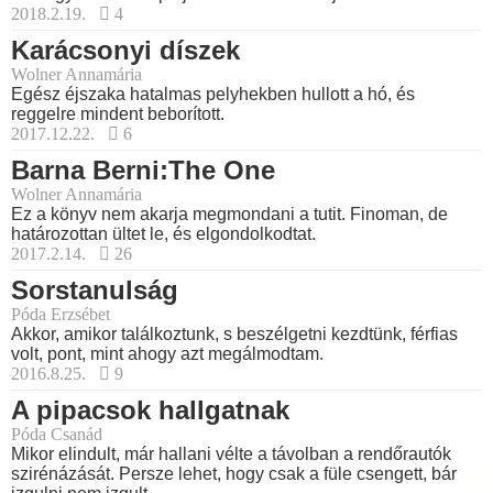
2018.2.19.
4
Karácsonyi díszek
Wolner Annamária
Egész éjszaka hatalmas pelyhekben hullott a hó, és
reggelre mindent beborított.
2017.12.22.
6
Barna Berni:The One
Wolner Annamária
Ez a könyv nem akarja megmondani a tutit. Finoman, de
határozottan ültet le, és elgondolkodtat.
2017.2.14.
26
Sorstanulság
Póda Erzsébet
Akkor, amikor találkoztunk, s beszélgetni kezdtünk, férfias
volt, pont, mint ahogy azt megálmodtam.
2016.8.25.
9
A pipacsok hallgatnak
Póda Csanád
Mikor elindult, már hallani vélte a távolban a rendőrautók
szirénázását. Persze lehet, hogy csak a füle csengett, bár