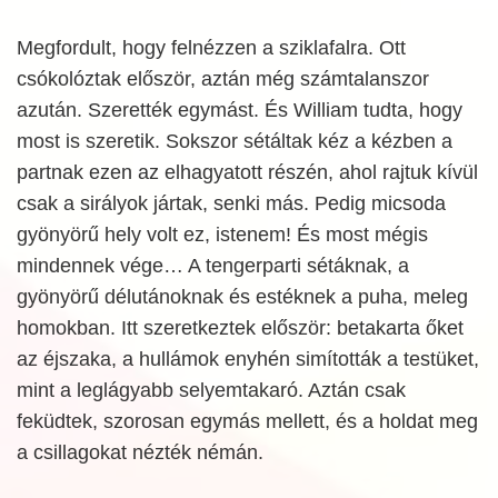
Megfordult, hogy felnézzen a sziklafalra. Ott
csókolóztak először, aztán még számtalanszor
azután. Szerették egymást. És William tudta, hogy
most is szeretik. Sokszor sétáltak kéz a kézben a
partnak ezen az elhagyatott részén, ahol rajtuk kívül
csak a sirályok jártak, senki más. Pedig micsoda
gyönyörű hely volt ez, istenem! És most mégis
mindennek vége… A tengerparti sétáknak, a
gyönyörű délutánoknak és estéknek a puha, meleg
homokban. Itt szeretkeztek először: betakarta őket
az éjszaka, a hullámok enyhén simították a testüket,
mint a leglágyabb selyemtakaró. Aztán csak
feküdtek, szorosan egymás mellett, és a holdat meg
a csillagokat nézték némán.