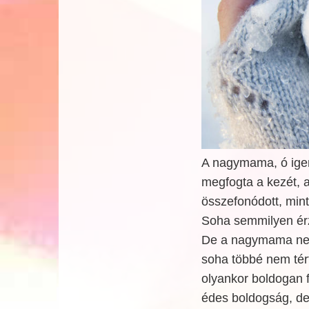
A nagymama, ó igen
megfogta a kezét, a
összefonódott, min
Soha semmilyen érz
De a nagymama nemr
soha többé nem tért
olyankor boldogan fu
édes boldogság, de 