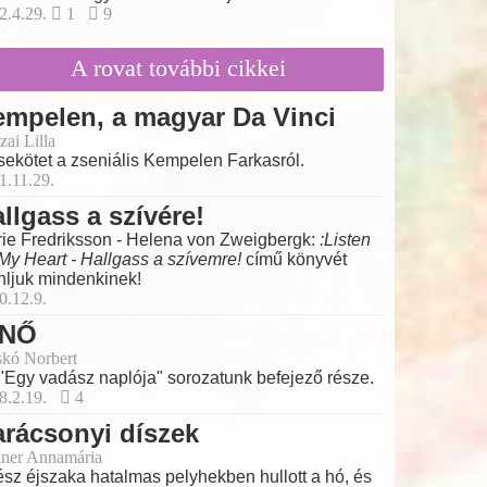
2.4.29.
1
9
A rovat további cikkei
mpelen, a magyar Da Vinci
zai Lilla
ekötet a zseniális Kempelen Farkasról.
1.11.29.
llgass a szívére!
ie Fredriksson - Helena von Zweigbergk:
:Listen
My Heart - Hallgass a szívemre!
című könyvét
nljuk mindenkinek!
0.12.9.
 NŐ
skó Norbert
"Egy vadász naplója" sorozatunk befejező része.
8.2.19.
4
rácsonyi díszek
ner Annamária
sz éjszaka hatalmas pelyhekben hullott a hó, és