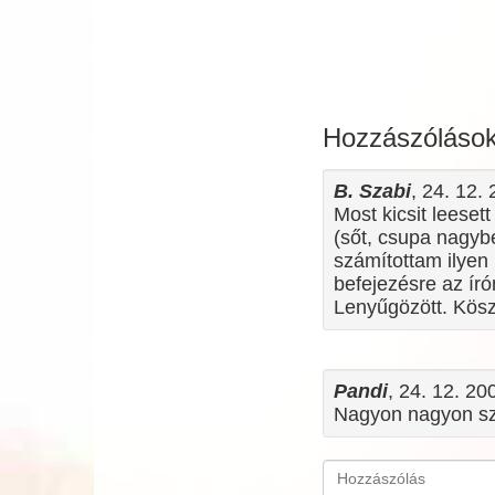
Hozzászóláso
B. Szabi
, 24. 12. 
Most kicsit leeset
(sőt, csupa nagyb
számítottam ilyen
befejezésre az ír
Lenyűgözött. Kös
Pandi
, 24. 12. 20
Nagyon nagyon szép!