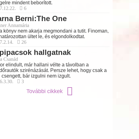
gelre mindent beborított.
7.12.22.
6
arna Berni:The One
ner Annamária
a könyv nem akarja megmondani a tutit. Finoman,
határozottan ültet le, és elgondolkodtat.
7.2.14.
26
pipacsok hallgatnak
a Csanád
or elindult, már hallani vélte a távolban a
dőrautók szirénázását. Persze lehet, hogy csak a
e csengett, bár izgulni nem izgult.
6.3.30.
3
További cikkek