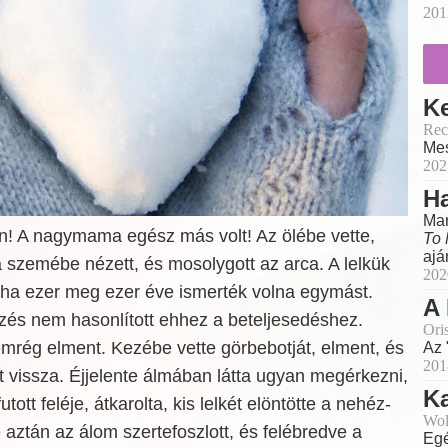
201
Ke
Rec
Mes
202
Ha
Mar
! A nagymama egész más volt! Az ölébe vette,
To 
ajá
 szemébe nézett, és mosolygott az arca. A lelkük
202
tha ezer meg ezer éve ismerték volna egymást.
A
és nem hasonlított ehhez a beteljesedéshez.
Ori
ég elment. Kezébe vette görbebotját, elment, és
Az 
201
 vissza. Éjjelente álmában látta ugyan megérkezni,
Ka
tott feléje, átkarolta, kis lelkét elöntötte a nehéz-
Wol
aztán az álom szertefoszlott, és felébredve a
Egé