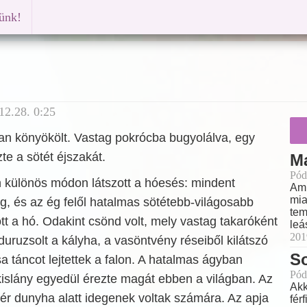
künk!
12.28. 0:25
ban könyökölt. Vastag pokrócba bugyolálva, egy
te a sötét éjszakát.
M
Pód
 különös módon látszott a hóesés: mindent
Ami
mia
g, és az ég felől hatalmas sötétebb-világosabb
tem
tt a hó. Odakint csönd volt, mely vastag takaróként
leá
201
 duruzsolt a kályha, a vasöntvény réseiből kilátszó
S
a táncot lejtettek a falon. A hatalmas ágyban
Pód
 kislány egyedül érezte magát ebben a világban. Az
Akk
ér dunyha alatt idegenek voltak számára. Az apja
fér