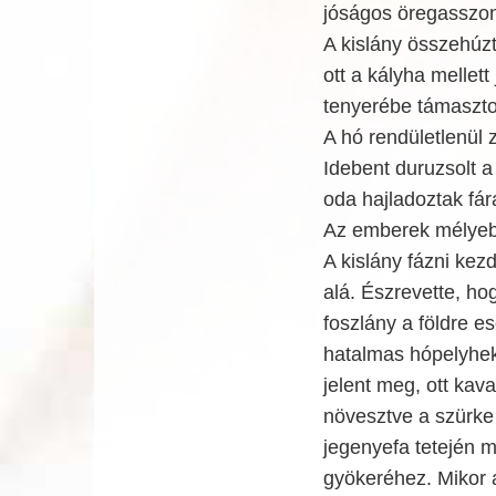
jóságos öregasszon
A kislány összehúz
ott a kályha mellet
tenyerébe támasztot
A hó rendületlenül 
Idebent duruzsolt a
oda hajladoztak fár
Az emberek mélyeb
A kislány fázni kezd
alá. Észrevette, hog
foszlány a földre ese
hatalmas hópelyhek 
jelent meg, ott kav
növesztve a szürke 
jegenyefa tetején m
gyökeréhez. Mikor 