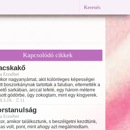
Keresés
Kapcsolódó cikkek
acskakő
a Erzsébet
kor nagyanyámat, akit különleges képességei
tt boszorkánynak tartottak a faluban, eltemették a
ető sarkában, arccal lefelé, egy három méterre
sott gödörbe, úgy zokogtam, mint egy kisgyerek.
9.3.19.
11
orstanulság
a Erzsébet
or, amikor találkoztunk, s beszélgetni kezdtünk,
fias volt, pont, mint ahogy azt megálmodtam.