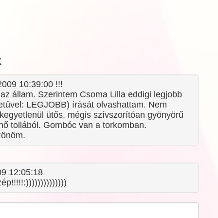
k
2009 10:39:00 !!!
t az állam. Szerintem Csoma Lilla eddigi legjobb
etűvel: LEGJOBB) írását olvashattam. Nem
 kegyetlenül ütős, mégis szívszorítóan gyönyörű
ónő tollából. Gombóc van a torkomban.
zönöm.
09 12:05:18
!!!!:))))))))))))))