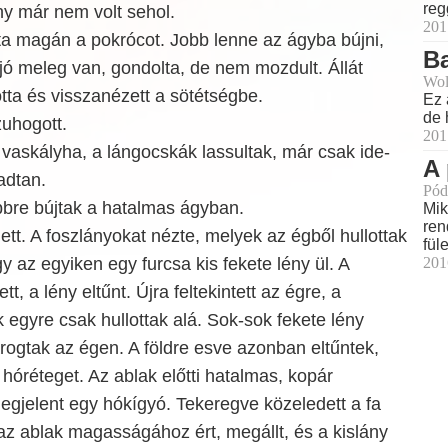
reg
y már nem volt sehol.
201
ta magán a pokrócot. Jobb lenne az ágyba bújni,
B
t jó meleg van, gondolta, de nem mozdult. Állát
Wol
ta és visszanézett a sötétségbe.
Ez 
de 
zuhogott.
201
 vaskályha, a lángocskák lassultak, már csak ide-
A 
adtan.
Pód
bre bújtak a hatalmas ágyban.
Mik
ren
ett. A foszlányokat nézte, melyek az égből hullottak
fül
y az egyiken egy furcsa kis fekete lény ül. A
201
tt, a lény eltűnt. Újra feltekintett az égre, a
egyre csak hullottak alá. Sok-sok fekete lény
arogtak az égen. A földre esve azonban eltűntek,
hóréteget. Az ablak előtti hatalmas, kopár
egjelent egy hókígyó. Tekeregve közeledett a fa
az ablak magasságához ért, megállt, és a kislány