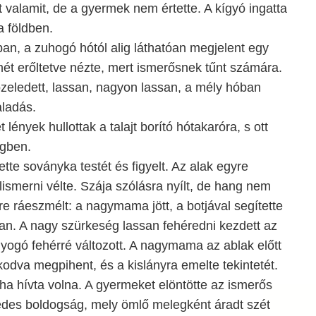
t valamit, de a gyermek nem értette. A kígyó ingatta
a földben.
an, a zuhogó hótól alig láthatóan megjelent egy
mét erőltetve nézte, mert ismerősnek tűnt számára.
zeledett, lassan, nagyon lassan, a mély hóban
aladás.
 lények hullottak a talajt borító hótakaróra, s ott
égben.
tte soványka testét és figyelt. Az alak egyre
elismerni vélte. Szája szólásra nyílt, de hang nem
gre ráeszmélt: a nagymama jött, a botjával segítette
n. A nagy szürkeség lassan fehéredni kezdett az
gyogó fehérré változott. A nagymama az ablak előtt
zkodva megpihent, és a kislányra emelte tekintetét.
ha hívta volna. A gyermeket elöntötte az ismerős
édes boldogság, mely ömlő melegként áradt szét