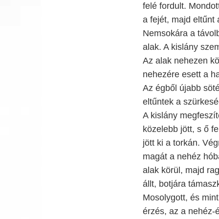
felé fordult. Mondot
a fejét, majd eltűnt 
Nemsokára a távolb
alak. A kislány sze
Az alak nehezen kö
nehezére esett a h
Az égből újabb sötét
eltűntek a szürkes
A kislány megfeszíte
közelebb jött, s ő f
jött ki a torkán. Vé
magát a nehéz hóba
alak körül, majd ra
állt, botjára támas
Mosolygott, és mint
érzés, az a nehéz-