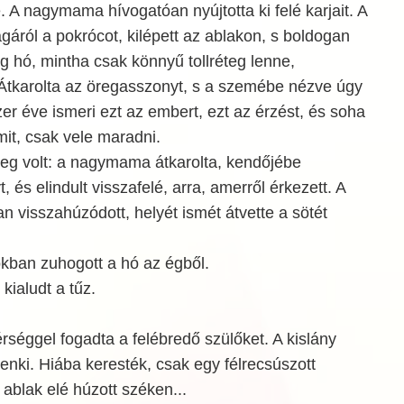
 A nagymama hívogatóan nyújtotta ki felé karjait. A
agáról a pokrócot, kilépett az ablakon, s boldogan
tag hó, mintha csak könnyű tollréteg lenne,
 Átkarolta az öregasszonyt, s a szemébe nézve úgy
er éve ismeri ezt az embert, ezt az érzést, és soha
t, csak vele maradni.
leg volt: a nagymama átkarolta, kendőjébe
t, és elindult visszafelé, arra, amerről érkezett. A
n visszahúzódott, helyét ismét átvette a sötét
kban zuhogott a hó az égből.
kialudt a tűz.
érséggel fogadta a felébredő szülőket. A kislány
nki. Hiába keresték, csak egy félrecsúszott
 ablak elé húzott széken...