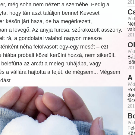
201
er, még soha nem nézett a szemébe. Pedig a
C
yta, hogy támaszt találjon benne! Keveset
Pód
er későn járt haza, de ha megérkezett,
Néh
n a levegő. Az anyja furcsa, szórakozott asszony.
val
201
lt rá, a gondolatai valahol nagyon messze
Ol
ténként néha felolvasott egy-egy mesét – ezt
Pód
 hiába próbált közel kerülni hozzá, nem sikerült.
Bát
idő
 belefúrta az arcát a meleg ruhájába, vagy
201
 és a vállára hajtotta a fejét, de mégsem... Mégsem
A 
dást.
Pód
Rek
dör
fűc
201
B
Pód
Fel
Köz