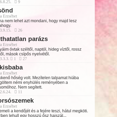
6.8.25.
9
sönd
a Erzsébet
a nem lehet azt mondani, hogy majd lesz
ahogy.
3.9.15.
26
thatatlan parázs
a Erzsébet
yáim óvtak széltől, naptól, hideg víztől, rossz
től, mások csípős nyelvétől.
3.3.3.
1
27
kisbaba
a Erzsébet
kenő hőség volt. Mezítelen talpamat hiába
göltem némi enyhülés reményében a
somóhoz. Nem segített.
2.6.24.
11
orsószemek
a Erzsébet
emeli a kendőjét és a fejére teszi, hátul megköti.
ben lehull egy hosszú ősz hajszál...