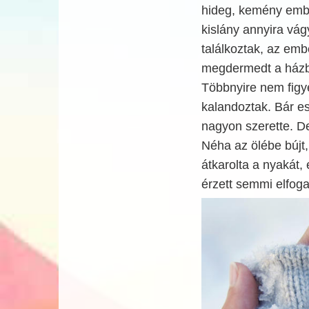
hideg, kemény emb
kislány annyira vág
találkoztak, az emb
megdermedt a házba
Többnyire nem figye
kalandoztak. Bár es
nagyon szerette. De
Néha az ölébe bújt,
átkarolta a nyakát,
érzett semmi elfoga