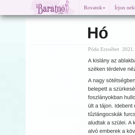
Rovatok
Írjon ne
Hó
Póda Erzsébet 2021.
A kislány az ablak
széken térdelve néz
A nagy sötétségben
belepett a szürkesé
foszlányokban hullo
ült a tájon. Idebent
tűzlángocskák furcs
aludtak a szülei. A
alvó emberek a köv