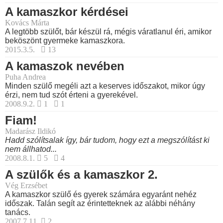
A kamaszkor kérdései
Kovács Márta
A legtöbb szülőt, bár készül rá, mégis váratlanul éri, amikor
beköszönt gyermeke kamaszkora.
2015.3.5.
13
A kamaszok nevében
Puha Andrea
Minden szülő megéli azt a keserves időszakot, mikor úgy
érzi, nem tud szót érteni a gyerekével.
2008.9.2.
1
1
Fiam!
Madarász Ildikó
Hadd szólítsalak így, bár tudom, hogy ezt a megszólítást ki
nem állhatod...
2008.8.1.
5
4
A szülők és a kamaszkor 2.
Vég Erzsébet
A kamaszkor szülő és gyerek számára egyaránt nehéz
időszak. Talán segít az érintetteknek az alábbi néhány
tanács.
2007.7.11.
2