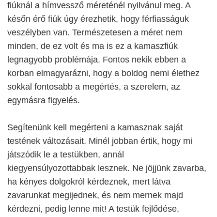
fiúknál a hímvessző méreténél nyilvánul meg. A
későn érő fiúk úgy érezhetik, hogy férfiasságuk
veszélyben van. Természetesen a méret nem
minden, de ez volt és ma is ez a kamaszfiúk
legnagyobb problémája. Fontos nekik ebben a
korban elmagyarázni, hogy a boldog nemi élethez
sokkal fontosabb a megértés, a szerelem, az
egymásra figyelés.
Segítenünk kell megérteni a kamasznak saját
testének változásait. Minél jobban értik, hogy mi
játszódik le a testükben, annál
kiegyensúlyozottabbak lesznek. Ne jöjjünk zavarba,
ha kényes dolgokról kérdeznek, mert látva
zavarunkat megijednek, és nem mernek majd
kérdezni, pedig lenne mit! A testük fejlődése,