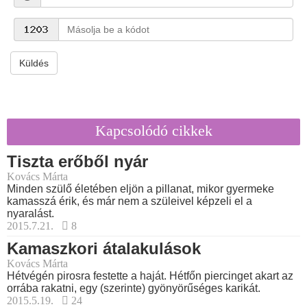
Küldés
Kapcsolódó cikkek
Tiszta erőből nyár
Kovács Márta
Minden szülő életében eljön a pillanat, mikor gyermeke
kamasszá érik, és már nem a szüleivel képzeli el a
nyaralást.
2015.7.21.
8
Kamaszkori átalakulások
Kovács Márta
Hétvégén pirosra festette a haját. Hétfőn piercinget akart az
orrába rakatni, egy (szerinte) gyönyörűséges karikát.
2015.5.19.
24