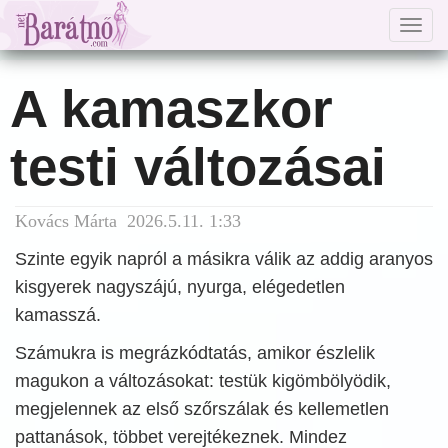
Togg
navig
A kamaszkor
testi változásai
Kovács Márta 2026.5.11. 1:33
Szinte egyik napról a másikra válik az addig aranyos
kisgyerek nagyszájú, nyurga, elégedetlen
kamasszá.
Számukra is megrázkódtatás, amikor észlelik
magukon a változásokat: testük kigömbölyödik,
megjelennek az első szőrszálak és kellemetlen
pattanások, többet verejtékeznek. Mindez