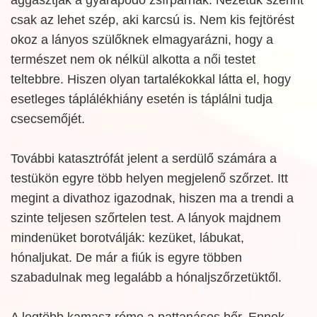
csak az lehet szép, aki karcsú is. Nem kis fejtörést
okoz a lányos szülőknek elmagyarázni, hogy a
természet nem ok nélkül alkotta a női testet
teltebbre. Hiszen olyan tartalékokkal látta el, hogy
esetleges táplálékhiány esetén is táplálni tudja
csecsemőjét.
További katasztrófát jelent a serdülő számára a
testükön egyre több helyen megjelenő szőrzet. Itt
megint a divathoz igazodnak, hiszen ma a trendi a
szinte teljesen szőrtelen test. A lányok majdnem
mindenüket borotválják: kezüket, lábukat,
hónaljukat. De már a fiúk is egyre többen
szabadulnak meg legalább a hónaljszőrzetüktől.
A legtöbb kamasz réme a pattanásos bőr. Ennek