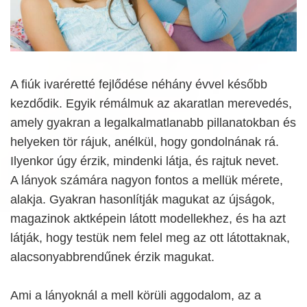
A fiúk ivaréretté fejlődése néhány évvel később
kezdődik. Egyik rémálmuk az akaratlan merevedés,
amely gyakran a legalkalmatlanabb pillanatokban és
helyeken tör rájuk, anélkül, hogy gondolnának rá.
Ilyenkor úgy érzik, mindenki látja, és rajtuk nevet.
A lányok számára nagyon fontos a mellük mérete,
alakja. Gyakran hasonlítják magukat az újságok,
magazinok aktképein látott modellekhez, és ha azt
látják, hogy testük nem felel meg az ott látottaknak,
alacsonyabbrendűnek érzik magukat.
Ami a lányoknál a mell körüli aggodalom, az a