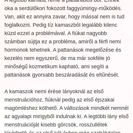
oka a serdülőkori fokozott faggyúmirigy-működés.
Van, akit ez annyira zavar, hogy mással nem is tud
foglalkozni. Pedig tíz kamaszból legalább kilenc
küzd ezzel a problémával. A fiúkat nagyobb
számban sújtja ez a probléma, amiről a férfi nemi
hormonok tehetnek. A pattanások megelőzése és
kezelés nem egyszerű, de ma már sokféle jó
minőségű kozmetikum kapható, ami segíti a
pattanások gyorsabb beszáradását és eltűnését.
A kamaszok nemi érése lányoknál az első
menstruációhoz, fiúknál pedig az első éjszakai
magömléshez köthető. A változások mindkét nemnél
az agyalapi mirigyből indulnak ki. A legtöbb lány első
menstruációját kisebb görcsök, rosszullétek
kísérhetik és az első két évben még szabálytalan