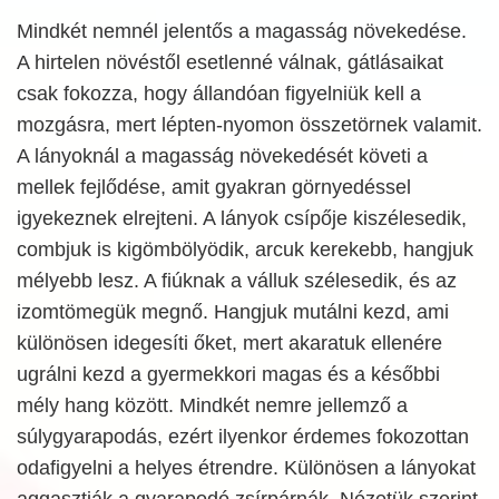
Mindkét nemnél jelentős a magasság növekedése.
A hirtelen növéstől esetlenné válnak, gátlásaikat
csak fokozza, hogy állandóan figyelniük kell a
mozgásra, mert lépten-nyomon összetörnek valamit.
A lányoknál a magasság növekedését követi a
mellek fejlődése, amit gyakran görnyedéssel
igyekeznek elrejteni. A lányok csípője kiszélesedik,
combjuk is kigömbölyödik, arcuk kerekebb, hangjuk
mélyebb lesz. A fiúknak a válluk szélesedik, és az
izomtömegük megnő. Hangjuk mutálni kezd, ami
különösen idegesíti őket, mert akaratuk ellenére
ugrálni kezd a gyermekkori magas és a későbbi
mély hang között. Mindkét nemre jellemző a
súlygyarapodás, ezért ilyenkor érdemes fokozottan
odafigyelni a helyes étrendre. Különösen a lányokat
aggasztják a gyarapodó zsírpárnák. Nézetük szerint