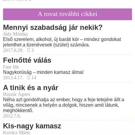
A rovat további cikkei
Mennyi szabadság jár nekik?
Jády Mónika
Első szerelem, alkohol, új baráti kör – mindez gondokat
jelenthet a tizenévesek (szülei) számára.
2017.6.29.
3
Felnőtté válás
Faar Ida
Nagykorúság – minden kamasz álma!
2013.4.17.
14
A tinik és a nyár
Huszár Ágnes
Néha azt gondolhatja az ember, hogy a feje tetejére állt a
világ, nincsenek a helyén a dolgok, hiszen amit látunk,
meghökkentő.
2012.7.6.
Kis-nagy kamasz
Kovács Márta