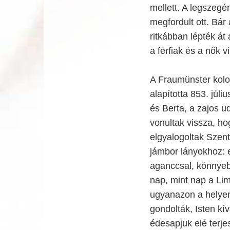
mellett. A legszegé
megfordult ott. Bár
ritkábban lépték át
a férfiak és a nők v
A Fraumünster kolos
alapította 853. júli
és Berta, a zajos u
vonultak vissza, ho
elgyalogoltak Szent
jámbor lányokhoz: e
aganccsal, könnyebb
nap, mint nap a Lim
ugyanazon a helyen
gondolták, Isten kí
édesapjuk elé terjes