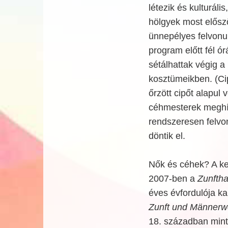
létezik és kulturál
hölgyek most elősz
ünnepélyes felvonu
program előtt fél ó
sétálhattak végig a
kosztümeikben. (Ci
őrzött cipőt alapul 
céhmesterek meghív
rendszeresen felvo
döntik el.
Nők és céhek? A ket
2007-ben a
Zunfth
éves évfordulója ka
Zunft und Männerw
18. században min