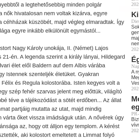
202
nyebbtől a legtehetősebbig minden polgár
Ki
 a nők hivatalosan nem voltak kizárva, egyre
Dien
 a céhházak küszöbét, majd végleg elmaradtak. Így
Sok
ilága egyre inkább elkülönült egymástól...
gen
maj
nem
tort Nagy Károly unokája, II. (Német) Lajos
202
us 21-én. A legenda szerint a király lányai, Hildegard
Ég
dvari élet elől Baldern auf dem Albis várába
Nag
A n
gy Istennek szenteljék életüket. Gyakran
Meg
 Félix és Regula kolostorába. Isten kegyes volt a
Ves
202
gy szép fehér szarvas jelent meg előttük, világító
M
é téve a tájékozódást a sötét erdőben... Az állat
e
mat partjáig mutatta az utat, majd mindig
PR-
 várta őket vissza imádságuk után. A nővérek úgy
Biz
vív
vánsága az, hogy ott álljon egy templom. A kérést
202
ztették, aki kolostort emeltetett a Limmat folyó