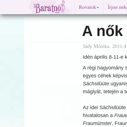
Rovatok
Írjon ne
A nők 
Jády Mónika 2011.4.
Idén április 8-11-e
A régi hagyomány sz
egyes céhek képvise
Sächsilüüte
ugyanis
máglyát, tetején a 
Az idei Sächsilüüte 
hivatalosan a
Fraue
Fraumünster
, Frau