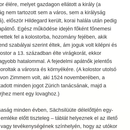
tor élére, melyet gazdagon ellátott a király (a
g nem tartozott sem a város, sem a királyság
), először Hildegard került, korai halála után pedig
z apátnő. Egész működése idején főként főnemesi
ttek fel a kolostorba, hozomány fejében, akik
d szabályai szerint éltek, ám joguk volt kilépni és
lostor a 13. században élte virágkorát, ekkor
agyobb hatalommal. A fejedelmi apátnők jelentős
koroltak a városra és környékére. (A kolostor utolsó
 von Zimmern volt, aki 1524 novemberében, a
tadott minden jogot Zürich tanácsának, majd a
rjhez ment egy lovaghoz.)
aság minden évben, Sächsilüüte délelőttjén egy-
 emléke előtt tiszteleg – táblát helyeznek el az illető
l vagy tevékenységének színhelyén, hogy az utókor