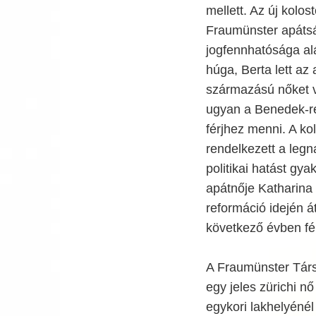
mellett. Az új kolos
Fraumünster apátsá
jogfennhatósága alá
húga, Berta lett a
származású nőket ve
ugyan a Benedek-ren
férjhez menni. A ko
rendelkezett a legn
politikai hatást gya
apátnője Katharina
reformáció idején á
következő évben fé
A Fraumünster Társ
egy jeles zürichi nő
egykori lakhelyéné