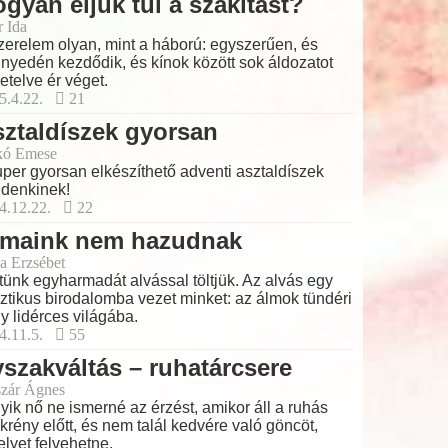
gyan éljük túl a szakítást?
r Ida
zerelem olyan, mint a háború: egyszerűen, és
nyedén kezdődik, és kínok között sok áldozatot
etelve ér véget.
5.4.22.
21
ztaldíszek gyorsan
kó Emese
per gyorsan elkészíthető adventi asztaldíszek
denkinek!
4.12.22.
22
lmaink nem hazudnak
a Erzsébet
tünk egyharmadát alvással töltjük. Az alvás egy
ztikus birodalomba vezet minket: az álmok tündéri
y lidérces világába.
4.11.5.
55
szakváltás – ruhatárcsere
zár Ágnes
yik nő ne ismerné az érzést, amikor áll a ruhás
krény előtt, és nem talál kedvére való göncöt,
lyet felvehetne.