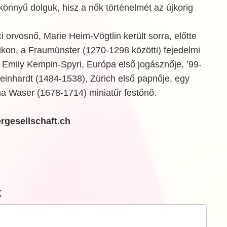
 könnyű dolguk, hisz a nők történelmét az újkorig
i orvosnő, Marie Heim-Vögtlin került sorra, előtte
kon, a Fraumünster (1270-1298 közötti) fejedelmi
 Emily Kempin-Spyri, Európa első jogásznője, ’99-
einhardt (1484-1538), Zürich első papnője, egy
a Waser (1678-1714) miniatűr festőnő.
rgesellschaft.ch
k