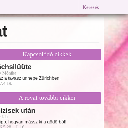
Keresés
at
Kapcsolódó cikkek
chsilüüte
y Mónika
z a tavasz ünnepe Zürichben.
7.4.19.
A rovat további cikkei
ízisek után
r Ida
tipp, hogyan mássz ki a gödörből!
6.5.28.
16