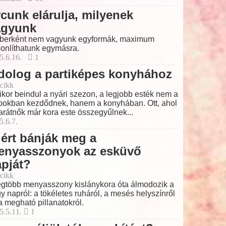
cunk elárulja, milyenek
agyunk
erként nem vagyunk egyformák, maximum
onlíthatunk egymásra.
5.6.16.
1
dolog a partiképes konyhához
cikk
kor beindul a nyári szezon, a legjobb esték nem a
bokban kezdődnek, hanem a konyhában. Ott, ahol
arátnők már kora este összegyűlnek...
5.6.7.
ért bánják meg a
enyasszonyok az esküvő
pját?
cikk
egtöbb menyasszony kislánykora óta álmodozik a
y napról: a tökéletes ruháról, a mesés helyszínről
a megható pillanatokról.
5.5.11.
1