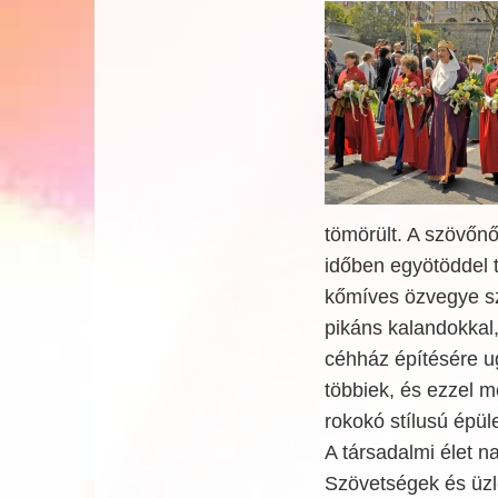
tömörült. A szövőnő
időben egyötöddel t
kőmíves özvegye sz
pikáns kalandokkal,
céhház építésére ug
többiek, és ezzel 
rokokó stílusú épül
A társadalmi élet n
Szövetségek és üzlet