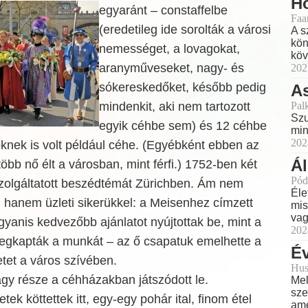
Ho
egyaránt – constaffelbe
Faa
(eredetileg ide sorolták a városi
A s
kön
nemességet, a lovagokat,
köv
aranyműveseket, nagy- és
202
sókereskedőket, később pedig
As
Pal
mindenkit, aki nem tartozott
Szu
egyik céhbe sem) és 12 céhbe
min
202
knek is volt például céhe. (Egyébként ebben az
Á
öbb nő élt a városban, mint férfi.) 1752-ben két
Pód
olgáltatott beszédtémát Zürichben. Ám nem
Éle
 hanem üzleti sikerükkel: a Meisenhez címzett
mis
vag
yanis kedvezőbb ajánlatot nyújtottak be, mint a
202
megkapták a munkát – az ő csapatuk emelhette a
Év
etet a város szívében.
Hus
agy része a céhházakban játszódott le.
Mel
sze
ek köttettek itt, egy-egy pohár ital, finom étel
ame