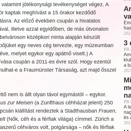
is, valamint jótékonysági tevékenységet végez. A
Ar
ör kaptak meghívást a 15 órakor kezdődő
v
lásra. Az előző években csupán a hivatalos
Emb
has
rával, illetve azzal egyidőben, de más útvonalon
202
 belvároson középkori minta alapján készült
3 
pőjüket egy neves cég tervezte, egy múzeumban
PR-
véve, melyet egykor egy apátnő viselt.) A
Ami
klu
ása csupán a 2011-es évre szól. Hogy ezentúl
a b
nulhat-e a Fraumünster Társaság, azt majd ősszel
202
Mi
m
na
tő nem is állt olyan távol egymástól – egykor.
PR-
aus zur Meisen
(a Zunfthaus céhházat jelent) 250
A l
pcsán kiállítást rendeztek a Stadthausban
Frauen,
nag
és 
elt
(Nők, céh és a férfiak világa) címmel. Zürich a
202
taszerű céhváros
volt, polgársága – nők és férfiak