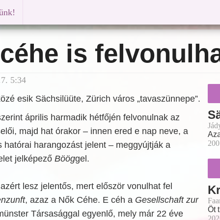
künk!
céhe is felvonulh
7. 5:34
 közé esik Sächsilüüte, Zürich város „tavaszünnepe”.
Sä
erint április harmadik hétfőjén felvonulnak az
Jád
lői, majd hat órakor – innen ered e nap neve, a
Aza
200
 hatórai harangozást jelent – meggyújtják a
telet jelképező
Böög
gel.
azért lesz jelentős, mert először vonulhat fel
Kr
nzunft
, azaz a Nők Céhe. E céh a
Gesellschaft zur
Faa
Öt 
münster Társasággal egyenlő, mely már 22 éve
202