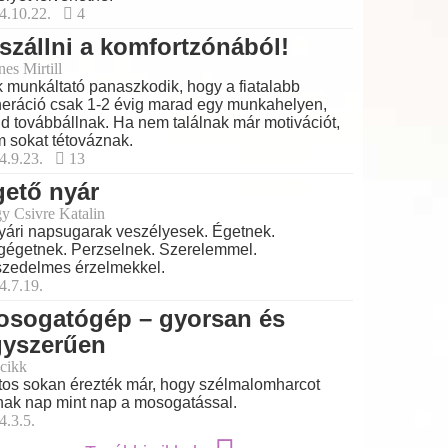
4.10.22.
4
szállni a komfortzónából!
es Mirtill
 munkáltató panaszkodik, hogy a fiatalabb
eráció csak 1-2 évig marad egy munkahelyen,
d továbbállnak. Ha nem találnak már motivációt,
 sokat tétováznak.
4.9.23.
13
ető nyár
y Csivre Katalin
yári napsugarak veszélyesek. Égetnek.
égetnek. Perzselnek. Szerelemmel.
zedelmes érzelmekkel.
4.7.19.
osogatógép – gyorsan és
gyszerűen
cikk
tos sokan érezték már, hogy szélmalomharcot
nak nap mint nap a mosogatással.
4.3.5.