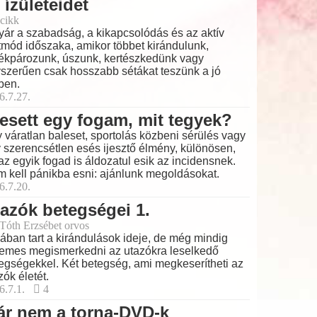
 ízületeidet
cikk
yár a szabadság, a kikapcsolódás és az aktív
tmód időszaka, amikor többet kirándulunk,
ékpározunk, úszunk, kertészkedünk vagy
szerűen csak hosszabb sétákat teszünk a jó
ben.
6.7.27.
esett egy fogam, mit tegyek?
 váratlan baleset, sportolás közbeni sérülés vagy
 szerencsétlen esés ijesztő élmény, különösen,
az egyik fogad is áldozatul esik az incidensnek.
 kell pánikba esni: ajánlunk megoldásokat.
6.7.20.
azók betegségei 1.
 Tóth Erzsébet orvos
ában tart a kirándulások ideje, de még mindig
emes megismerkedni az utazókra leselkedő
egségekkel. Két betegség, ami megkeserítheti az
zók életét.
6.7.1.
4
ár nem a torna-DVD-k