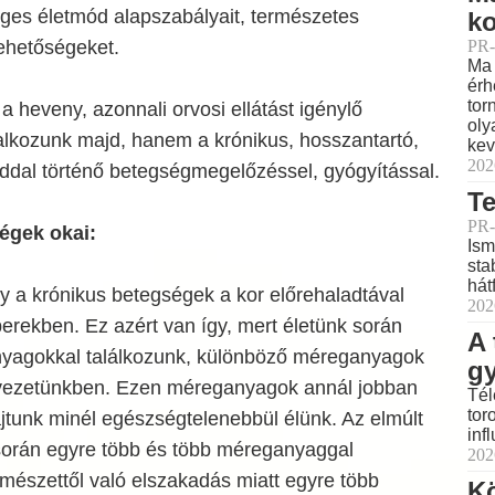
éges életmód alapszabályait, természetes
ko
PR-
ehetőségeket.
Ma 
érh
tor
 heveny, azonnali orvosi ellátást igénylő
oly
alkozunk majd, hanem a krónikus, hosszantartó,
kev
202
dal történő betegségmegelőzéssel, gyógyítással.
Te
PR-
égek okai:
Ism
sta
hát
y a krónikus betegségek a kor előrehaladtával
202
erekben. Ez azért van így, mert életünk során
A 
yagokkal találkozunk, különböző méreganyagok
g
rvezetünkben. Ezen méreganyagok annál jobban
Tél
tor
jtunk minél egészségtelenebbül élünk. Az elmúlt
inf
orán egyre több és több méreganyaggal
202
ermészettől való elszakadás miatt egyre több
K