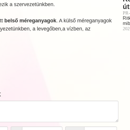
zik a szervezetünkben.
ú
PR-
Rit
tt
belső méreganyagok
. A külső méreganyagok
mib
nyezetünkben, a levegőben,a vízben, az
202
k