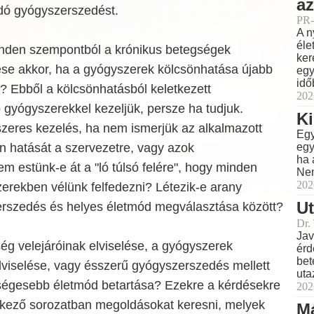
az
ndó gyógyszerszedést.
PR-
A n
éle
nden szempontból a krónikus betegségek
ker
se akkor, ha a gyógyszerek kölcsönhatása újabb
egy
idő
? Ebből a kölcsönhatásból keletkezett
202
 gyógyszerekkel kezeljük, persze ha tudjuk.
Ki
zeres kezelés, ha nem ismerjük az alkalmazott
Egy
egy
 hatását a szervezetre, vagy azok
ha 
m estünk-e át a "ló túlsó felére", hogy minden
Nem
202
erekben vélünk felfedezni? Létezik-e arany
Ut
rszedés és helyes életmód megválasztása között?
Dr.
Jav
ég velejáróinak elviselése, a gyógyszerek
érd
bet
lviselése, vagy ésszerű gyógyszerszedés mellett
uta
ségesebb életmód betartása? Ezekre a kérdésekre
202
tkező sorozatban megoldásokat keresni, melyek
M