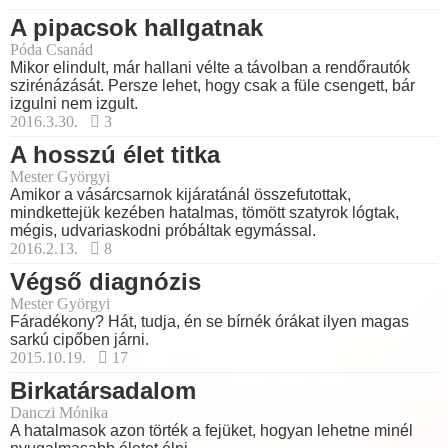
A pipacsok hallgatnak
Póda Csanád
Mikor elindult, már hallani vélte a távolban a rendőrautók
szirénázását. Persze lehet, hogy csak a füle csengett, bár
izgulni nem izgult.
2016.3.30.
3
A hosszú élet titka
Mester Györgyi
Amikor a vásárcsarnok kijáratánál összefutottak,
mindkettejük kezében hatalmas, tömött szatyrok lógtak,
mégis, udvariaskodni próbáltak egymással.
2016.2.13.
8
Végső diagnózis
Mester Györgyi
Fáradékony? Hát, tudja, én se bírnék órákat ilyen magas
sarkú cipőben járni.
2015.10.19.
17
Birkatársadalom
Danczi Mónika
A hatalmasok azon törték a fejüket, hogyan lehetne minél