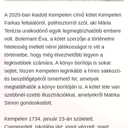
A 2020-ban kiadott Kempelen című kötet Kempelen
Farkas feltalálóról, polihisztorról szól, aki Mária
Terézia uralkodónő egyik legmegbízhatóbb embere
volt. Bolemant Éva, a kötet szerzője a történelmi
hitelesség mellett némi játékosságot is vitt a
történetbe, hogy még élvezhetőbb legyen a
legkisebbek számára. A könyv borítója is sokat
sejtet, hiszen Kempelen leginkább a híres sakkozó-
és beszélőgépéről ismerhető fel, amelyek
megtalálhatók a könyv borítóján is. A kötet tele van
szebbnél-szebb illusztrációkkal, amelyekről Matrka
Simon gondoskodott.
Kempelen 1734. január 23-án született.
Cseperedett, iskolába járt, jogot végzett, majd