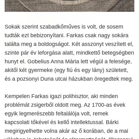
Sokak szerint szabadkőműves is volt, de sosem
tudták ezt bebizonyítani. Farkas csak nagy sokára
találta meg a boldogságot. Két asszonyt veszített el,
szinte pár év leforgása alatt, mindkettő betegségben
hunyt el. Gobelius Anna Mária lett végül a felesége,
akitől két gyermeke (egy fiú és egy lány) született,
és a pozsonyi Duna utcai házukban öregedtek meg.
Kempelen Farkas igazi polihisztor, aki minden
problémát zsigerből oldott meg. Az 1700-as évek
egyik legmerészebb feltalálója volt, remek
kapcsolati tőkével és kellő intellektussal. Bárki
megirigyelhette volna akár az ő korában, de a mai