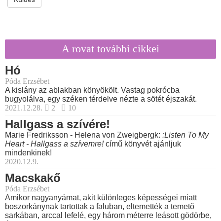
A rovat további cikkei
Hó
Póda Erzsébet
A kislány az ablakban könyökölt. Vastag pokrócba
bugyolálva, egy széken térdelve nézte a sötét éjszakát.
2021.12.28.
2
10
Hallgass a szívére!
Marie Fredriksson - Helena von Zweigbergk:
:Listen To My
Heart - Hallgass a szívemre!
című könyvét ajánljuk
mindenkinek!
2020.12.9.
Macskakő
Póda Erzsébet
Amikor nagyanyámat, akit különleges képességei miatt
boszorkánynak tartottak a faluban, eltemették a temető
sarkában, arccal lefelé, egy három méterre leásott gödörbe,