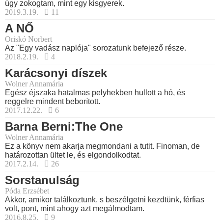
úgy zokogtam, mint egy kisgyerek.
2019.3.19.
11
A NŐ
Oriskó Norbert
Az "Egy vadász naplója" sorozatunk befejező része.
2018.2.19.
4
Karácsonyi díszek
Wolner Annamária
Egész éjszaka hatalmas pelyhekben hullott a hó, és
reggelre mindent beborított.
2017.12.22.
6
Barna Berni:The One
Wolner Annamária
Ez a könyv nem akarja megmondani a tutit. Finoman, de
határozottan ültet le, és elgondolkodtat.
2017.2.14.
26
Sorstanulság
Póda Erzsébet
Akkor, amikor találkoztunk, s beszélgetni kezdtünk, férfias
volt, pont, mint ahogy azt megálmodtam.
2016.8.25.
9