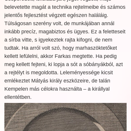
belevetette magát a technika rejtelmeibe és számos
jelentős fejlesztést végzett egészen haláláig.
Túlságosan szerény volt, de munkájában annál
inkább precíz, magabiztos és ügyes. Ez a feletteseit
a sírba vitte, s igyekeztek rajta kifogni, de nem
tudtak. Ha arról volt szó, hogy marhaszöktetőket
kellett lefülelni, akkor Farkas megtette. Ha pedig
meg kellett fejteni, ki lopja a sót a sóbányákból, azt
a rejtélyt is megoldotta. Leleményessége kicsit
emlékeztet Mátyás király eszközeire, de talán
Kempelen más célokra használta – a királlyal
ellentétben.