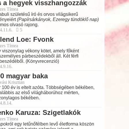
s a hegyek visszhangozzák
zes Tímea
abuli születésű író és orvos világsikerű
ényeiért
(Papírsárkányok, Ezeregy tündöklő nap)
mos olvasó rajong.
4.11.6.
5
lend Loe: Fvonk
zes Tímea
 viszonylag vékony kötet, amely főként
személyes párbeszédekből áll. Két férfi
beszédéből. (Könyvrecenzió)
4.9.16.
00 magyar baka
vási Krisztián
 100 év is eltelt azóta. Többségében békében,
alábbis az első világháborúhoz mérten,
zonylagos békében.
4.8.14.
nko Karuza: Szigetlakók
zes Tímea
apokról egy letűnőfélben levő életforma köszön