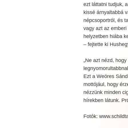
ezt láttatni tudjuk, 
kissé árnyaltabbá v
népcsoportról, és ta
vagy azt az emberi 
helyzetben hiába k
– fejtette ki Husheg
„Ne azt nézd, hogy
legnyomorultabbnak 
Ezt a Weöres Sándor
mottójául, hogy érz
nézzünk minden cig
hírekben látunk. Pr
Fotók: www.schild