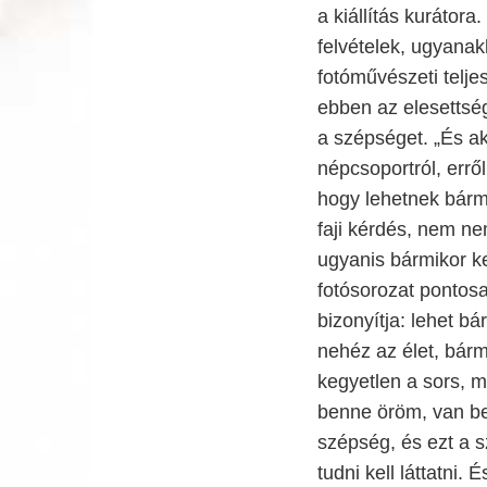
a kiállítás kurátor
felvételek, ugyana
fotóművészeti telje
ebben az elesettsé
a szépséget. „És a
népcsoportról, errő
hogy lehetnek bárm
faji kérdés, nem n
ugyanis bármikor k
fotósorozat pontosa
bizonyítja: lehet bá
nehéz az élet, bárm
kegyetlen a sors, m
benne öröm, van b
szépség, és ezt a 
tudni kell láttatni.