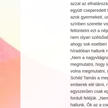
azzal az elhatározá
együtt cseperedett
azok gyermekeit, u
színben szerette vo
feltüntetni ezt a né
nem olyan szélsős
ahogy sok esetben
híradóban hallunk r
„Nem a nagyvilágn
megmutatni, hogy í
volna megmutatni, 
Schild Tamás a megn
emberek elé tárni, 
egyszerűen csak egy
fordult feléjük. „N
hallunk. Ők az a c