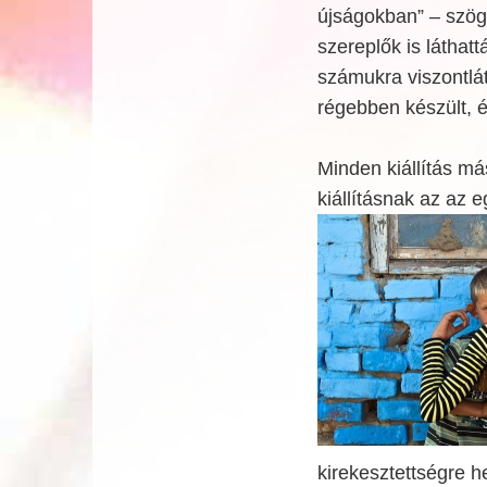
újságokban” – szög
szereplők is láthatt
számukra viszontlát
régebben készült, é
Minden kiállítás m
kiállításnak az az 
kirekesztettségre 