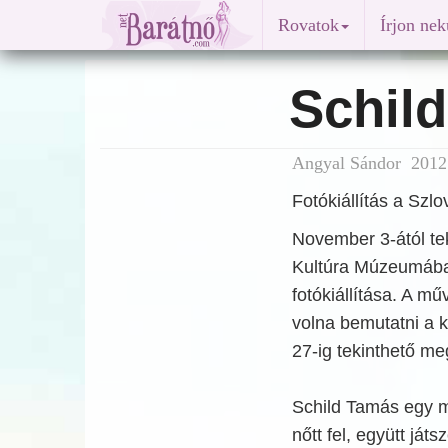
Rovatok
Írjon ne
Schil
Angyal Sándor 2012.
Fotókiállítás a Sz
November 3-ától te
Kultúra Múzeumáb
fotókiállítása. A m
volna bemutatni a ki
27-ig tekinthető me
Schild Tamás egy ma
nőtt fel, együtt játs