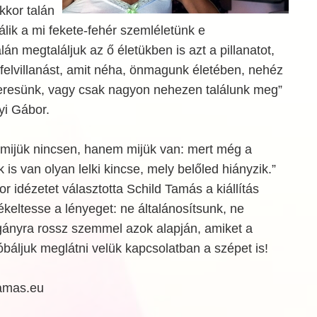
akkor talán
álik a mi fekete-fehér szemléletünk e
lán megtaláljuk az ő életükben is azt a pillanatot,
felvillanást, amit néha, önmagunk életében, nehéz
eresünk, vagy csak nagyon nehezen találunk meg”
yi Gábor.
 mijük nincsen, hanem mijük van: mert még a
is van olyan lelki kincse, mely belőled hiányzik.”
 idézetet választotta Schild Tamás a kiállítás
ékeltesse a lényeget: ne általánosítsunk, ne
ányra rossz szemmel azok alapján, amiket a
óbáljuk meglátni velük kapcsolatban a szépet is!
tamas.eu