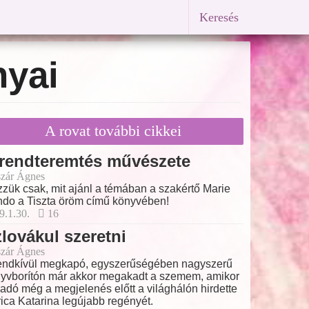
Keresés
nyai
A rovat további cikkei
 rendteremtés művészete
zár Ágnes
zük csak, mit ajánl a témában a szakértő Marie
do a Tiszta öröm című könyvében!
9.1.30.
16
lovákul szeretni
zár Ágnes
endkívül megkapó, egyszerűségében nagyszerű
yvborítón már akkor megakadt a szemem, amikor
iadó még a megjelenés előtt a világhálón hirdette
ica Katarina legújabb regényét.