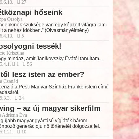
6.6.10.
27
étköznapi hőseink
pa Orsolya
ndenkinek szüksége van egy képzelt világra, ami
ít a nehéz időkben.” (Olvasmányélmény)
6.4.13.
5
solyogni tessék!
ete Krisztina
gy mindaz, amit Janikovszky Évától tanultam...
5.4.1.
1
56
től lesz isten az ember?
a Csanád
enzió a Pesti Magyar Színház Frankenstein című
adásáról.
5.3.3.
24
ing – az új magyar sikerfilm
s Adrienn Éva
egújabb magyar gyártású vígjáték három
önböző generációjú nő történetét dolgozza fel.
5.1.21.
10