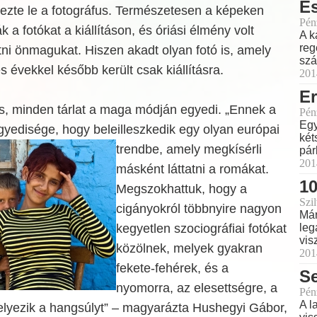
É
ezte le a fotográfus. Természetesen a képeken
Pén
ák a fotókat a kiállításon, és óriási élmény volt
A k
reg
ni önmagukat. Hiszen akadt olyan fotó is, amely
szá
s évekkel később került csak kiállításra.
201
Er
ás, minden tárlat a maga módján egyedi. „Ennek a
Pén
Egy
egyedisége, hogy beleilleszkedik egy olyan európai
két
trendbe, amely
megkísérli
pár
201
másként láttatni a romákat.
1
Megszokhattuk, hogy a
Szil
cigányokról többnyire nagyon
Már
kegyetlen szociográfiai fotókat
leg
vis
közölnek, melyek gyakran
201
fekete-fehérek, és a
Se
nyomorra, az elesettségre, a
Pén
A l
helyezik a hangsúlyt” – magyarázta Hushegyi Gábor,