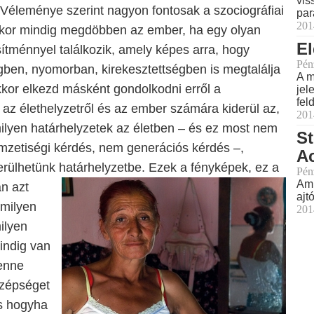
vis
a. Véleménye szerint nagyon fontosak a szociográfiai
par
201
kkor mindig megdöbben az ember, ha egy olyan
El
sítménnyel találkozik, amely képes arra, hogy
Pén
gben, nyomorban, kirekesztettségben is megtalálja
A m
kkor elkezd másként gondolkodni erről a
jel
fel
l az élethelyzetről és az ember számára kiderül az,
201
ilyen határhelyzetek az életben – és ez most nem
St
emzetiségi kérdés, nem generációs kérdés –,
Ac
erülhetünk határhelyzetbe.
Ezek a fényképek, ez a
Pén
Ami
n azt
ajt
rmilyen
201
ilyen
indig van
enne
szépséget
 És hogyha