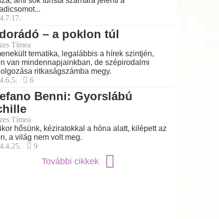
sza, ami sok turista számára jelenti a
adicsomot...
4.7.17.
dorádó – a poklon túl
zes Tímea
enekült tematika, legalábbis a hírek szintjén,
en van mindennapjainkban, de szépirodalmi
dolgozása ritkaságszámba megy.
4.6.5.
6
efano Benni: Gyorslábú
hille
zes Tímea
kor hősünk, kéziratokkal a hóna alatt, kilépett az
ón, a világ nem volt meg.
4.4.25.
9
További cikkek