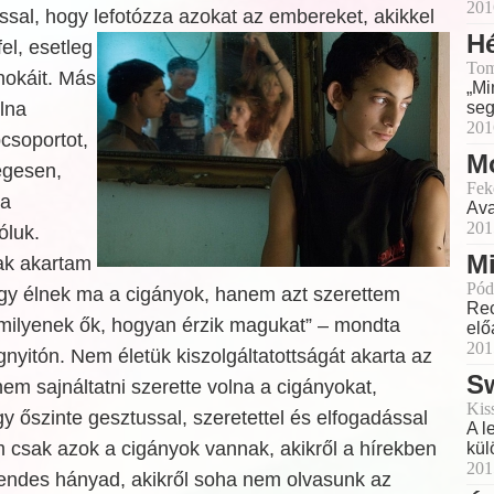
201
ssal, hogy lefotózza azokat az embereket, akikkel
H
fel, esetleg
Tom
nokáit. Más
„Mi
lna
seg
201
pcsoportot,
Mo
égesen,
Fek
 a
Ava
201
óluk.
Mi
ak akartam
Pód
gy élnek ma a cigányok, hanem azt szerettem
Rec
milyenek ők, hogyan érzik magukat” – mondta
elő
201
yitón. Nem életük kiszolgáltatottságát akarta az
Sw
nem sajnáltatni szerette volna a cigányokat,
Kis
 őszinte gesztussal, szeretettel és elfogadással
A l
em csak azok a cigányok vannak, akikről a hírekben
kül
201
sendes hányad, akikről soha nem olvasunk az