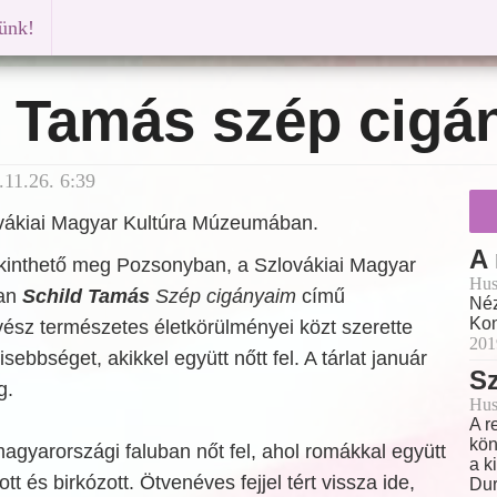
künk!
d Tamás szép cigá
11.26. 6:39
lovákiai Magyar Kultúra Múzeumában.
A
kinthető meg Pozsonyban, a Szlovákiai Magyar
Hus
an
Schild Tamás
Szép cigányaim
című
Néz
Kon
űvész természetes életkörülményei közt szerette
201
sebbséget, akikkel együtt nőtt fel. A tárlat január
Sz
g.
Hus
A r
kön
gyarországi faluban nőt fel, ahol romákkal együtt
a k
zott és birkózott. Ötvenéves fejjel tért vissza ide,
Dur