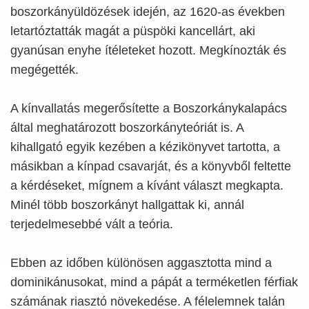
boszorkányüldözések idején, az 1620-as években
letartóztatták magát a püspöki kancellárt, aki
gyanúsan enyhe ítéleteket hozott. Megkínozták és
megégették.
A kínvallatás megerősítette a Boszorkánykalapács
által meghatározott boszorkányteóriát is. A
kihallgató egyik kezében a kézikönyvet tartotta, a
másikban a kínpad csavarját, és a könyvből feltette
a kérdéseket, mígnem a kívánt választ megkapta.
Minél több boszorkányt hallgattak ki, annál
terjedelmesebbé vált a teória.
Ebben az időben különösen aggasztotta mind a
dominikánusokat, mind a pápát a terméketlen férfiak
számának riasztó növekedése. A félelemnek talán