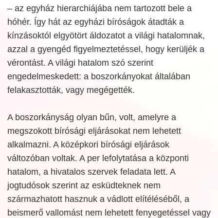
– az egyház hierarchiájába nem tartozott bele a
hóhér. Így hát az egyházi bíróságok átadták a
kínzásoktól elgyötört áldozatot a világi hatalomnak,
azzal a gyengéd figyelmeztetéssel, hogy kerüljék a
vérontást. A világi hatalom szó szerint
engedelmeskedett: a boszorkányokat általában
felakasztották, vagy megégették.
A boszorkányság olyan bűn, volt, amelyre a
megszokott bírósági eljárásokat nem lehetett
alkalmazni. A középkori bírósági eljárások
változóban voltak. A per lefolytatása a központi
hatalom, a hivatalos szervek feladata lett. A
jogtudósok szerint az esküdteknek nem
származhatott hasznuk a vádlott elítéléséből, a
beismerő vallomást nem lehetett fenyegetéssel vagy