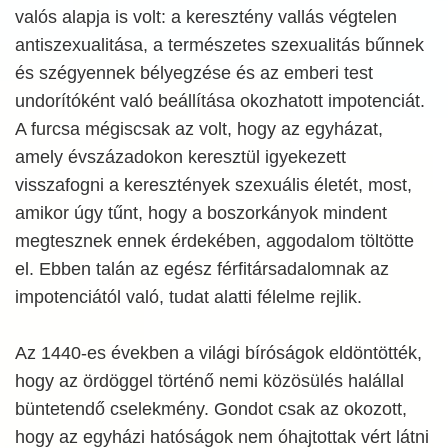
valós alapja is volt: a keresztény vallás végtelen
antiszexualitása, a természetes szexualitás bűnnek
és szégyennek bélyegzése és az emberi test
undorítóként való beállítása okozhatott impotenciát.
A furcsa mégiscsak az volt, hogy az egyházat,
amely évszázadokon keresztül igyekezett
visszafogni a keresztények szexuális életét, most,
amikor úgy tűnt, hogy a boszorkányok mindent
megtesznek ennek érdekében, aggodalom töltötte
el. Ebben talán az egész férfitársadalomnak az
impotenciától való, tudat alatti félelme rejlik.
Az 1440-es években a világi bíróságok eldöntötték,
hogy az ördöggel történő nemi közösülés halállal
büntetendő cselekmény. Gondot csak az okozott,
hogy az egyházi hatóságok nem óhajtottak vért látni