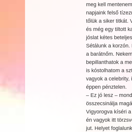
meg kell mentenem 
napjaink felső tíze
tőlük a siker titkát
és még egy tiltott 
jóslat kétes betelje
Sétálunk a korzón.
a barátnőm. Nekem 
bepillanthatok a me
is kóstolhatom a sz
vagyok a celebrity,
éppen pénztelen.
– Ez jó lesz – mon
összecsinálja magá
Vigyorogva kíséri a
én vagyok itt törz
jut. Helyet foglalun