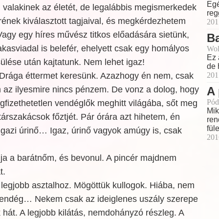
Egé
valakinek az életét, de legalábbis megismerkedek
reg
zrének kiválasztott tagjaival, és megkérdezhetem
201
. Vagy egy híres művész titkos előadására sietünk,
B
kakasviadal is belefér, ehelyett csak egy homályos
Wol
Ez 
sülése után kajtatunk. Nem lehet igaz!
de 
201
 Drága éttermet keresünk. Azazhogy én nem, csak
A 
az ilyesmire nincs pénzem. De vonz a dolog, hogy
Pód
gfizethetetlen vendéglők meghitt világába, sőt meg
Mik
társzakácsok főztjét. Pár órára azt hihetem, én
ren
fül
 igazi úrinő… Igaz, úrinő vagyok amúgy is, csak
201
dja a barátnőm, és bevonul. A pincér majdnem
t.
 legjobb asztalhoz. Mögöttük kullogok. Hiába, nem
svendég… Nekem csak az ideiglenes uszály szerepe
k hát. A legjobb kilátás, nemdohányzó részleg. A