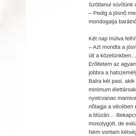
Szótlanul süvítünk 
– Pedig a jósnő me
mondogatja barátn
Két nap múlva felhí
– Azt mondta a jósn
ült a közelünkben… 
Erőltetem az agyam
jobbra a hatszemély
Balra két pasi, aki
minimum élettársak
nyolcvanas mamival
nőtagja a vécében 
a blúzán… Bekapcso
mosolygott, de eskü
Nem vontam kétség