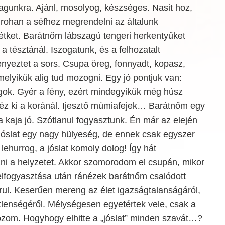
gunkra. Ajánl, mosolyog, készséges. Nasit hoz,
d rohan a séfhez megrendelni az általunk
étket. Barátnőm lábszagú tengeri herkentyűket
a tésztánál. Iszogatunk, és a felhozatalt
nyeztet a sors. Csupa öreg, fonnyadt, kopasz,
elyikük alig tud mozogni. Egy jó pontjuk van:
gok. Gyér a fény, ezért mindegyikük még húsz
éz ki a koránál. Ijesztő múmiafejek… Barátnőm egy
 a kaja jó. Szótlanul fogyasztunk. Én már az elején
jóslat egy nagy hülyeség, de ennek csak egyszer
lehurrog, a jóslat komoly dolog! Így hát
i a helyzetet. Akkor szomorodom el csupán, mikor
 elfogyasztása után ránézek barátnőm csalódott
rul. Keserűen mereng az élet igazságtalanságáról,
tlenségéről. Mélységesen egyetértek vele, csak a
zom. Hogyhogy elhitte a „jóslat” minden szavát…?