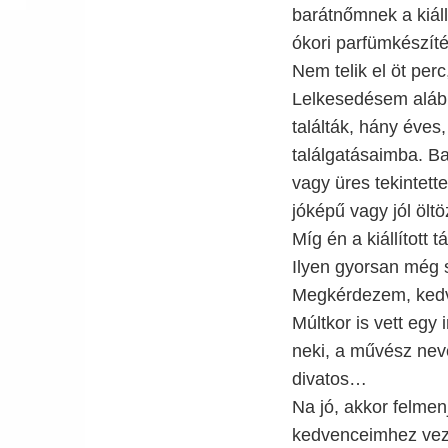
barátnőmnek a kiáll
ókori parfümkészíté
Nem telik el öt pe
Lelkesedésem aláb
találták, hány éves
találgatásaimba. Ba
vagy üres tekintette
jóképű vagy jól öltöz
Míg én a kiállított 
Ilyen gyorsan még
Megkérdezem, kedve
Múltkor is vett egy
neki, a művész nev
divatos…
Na jó, akkor felmen
kedvenceimhez veze