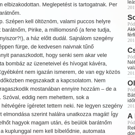
leá
 elbizakodottan. Meglepetést is tartogatnak. Per
201
barátnőm.
S
p. Szépen kell öltöznöm, valami puccos helyre
Pód
barátnőm, Pirike, a milliomosnő (a fene tudja,
Akk
fér
nyiszor?!), a ház előtt dudál. Sajnálom szegény
201
ppen fürge, de kedvesen naivnak tűnő
C
nnyit panaszkodott, hogy senki sem akar vele
Pód
Néh
óta bombáz az üzeneteivel és hívogat kávéra,
val
 Egyébként nem igazán ismerem, de van egy közös
201
l időközben megszakadt a kapcsolatom. Nem
Ol
t ragaszkodik mostanában ennyire hozzám – de a
Pód
Bát
l. Szóval, eddig nem mehettem, sok a
idő
 hétvégére ígéretet tettem neki. Ne legyen szegény
201
t elmondása szerint halálra unatkozza magát! Így
A 
tfelhőt hagyok magam után, és beülök barátnőm
Pód
Rek
 a kuplunggal nem kell bíbelődnie, automata
dör