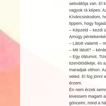
sebváltója van. El 
vagyok rá képes. A
Kíváncsiskodom, ho
tippem, hogy fogad
– Képzeld – kezdi i
Amúgy péntekenkén
– Látott valamit – 
– Mit látott? – kér
– Egy dátumot. Tiz
tizenötödikéje, és a
maradjak otthon. Az
veled. El fog jönni
érzem.
Én nem érzek semmi
kivessem magam az ú
gönceim, mind a hár