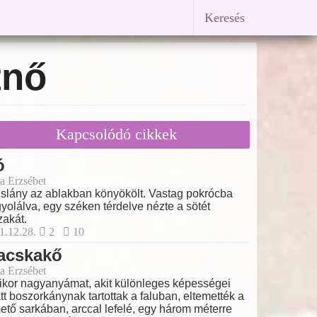
Keresés
tnő
Kapcsolódó cikkek
ó
a Erzsébet
islány az ablakban könyökölt. Vastag pokrócba
yolálva, egy széken térdelve nézte a sötét
zakát.
1.12.28.
2
10
acskakő
a Erzsébet
kor nagyanyámat, akit különleges képességei
tt boszorkánynak tartottak a faluban, eltemették a
ető sarkában, arccal lefelé, egy három méterre