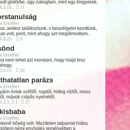
sott gödörbe, úgy zokogtam, mint egy kisgyerek.
9.3.19.
11
orstanulság
a Erzsébet
or, amikor találkoztunk, s beszélgetni kezdtünk,
fias volt, pont, mint ahogy azt megálmodtam.
6.8.25.
9
sönd
a Erzsébet
a nem lehet azt mondani, hogy majd lesz
ahogy.
3.9.15.
26
thatatlan parázs
a Erzsébet
yáim óvtak széltől, naptól, hideg víztől, rossz
től, mások csípős nyelvétől.
3.3.3.
1
27
kisbaba
a Erzsébet
kenő hőség volt. Mezítelen talpamat hiába
göltem némi enyhülés reményében a