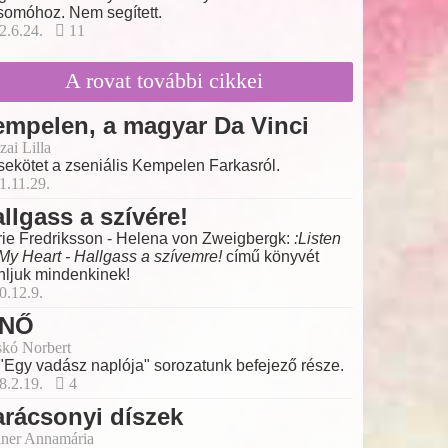
somóhoz. Nem segített.
2.6.24.
11
A rovat további cikkei
mpelen, a magyar Da Vinci
zai Lilla
ekötet a zseniális Kempelen Farkasról.
1.11.29.
llgass a szívére!
ie Fredriksson - Helena von Zweigbergk:
:Listen
My Heart - Hallgass a szívemre!
című könyvét
nljuk mindenkinek!
0.12.9.
 NŐ
skó Norbert
"Egy vadász naplója" sorozatunk befejező része.
8.2.19.
4
rácsonyi díszek
ner Annamária