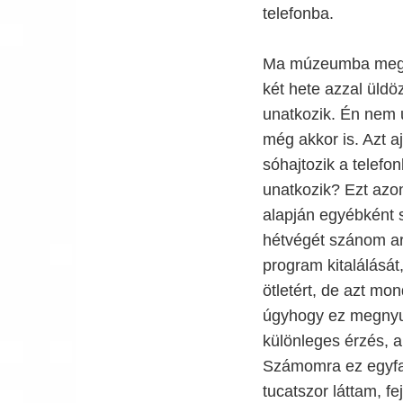
telefonba.
Ma múzeumba megyün
két hete azzal üldö
unatkozik. Én nem 
még akkor is. Azt 
sóhajtozik a telefo
unatkozik? Ezt azo
alapján egyébként 
hétvégét szánom arr
program kitalálásá
ötletért, de azt m
úgyhogy ez megnyug
különleges érzés, 
Számomra ez egyfaj
tucatszor láttam, f