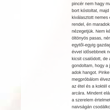
pincér nem hagy ma
bort kóstoltat, maj
kiválasztott nemes 
rendel, én maradok 
nézegetjük. Nem ké
öltönyös pasas, ném
egytől-egyig gazda
évvel idősebbnek n
kicsit csalódott, de
gondoltam, hogy a 
adok hangot. Pirike 
megpróbálom élvezn
az étel és a koktél
arcára. Mindent elá
a szerelem értelme
naivságán csodálko