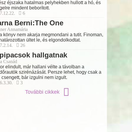
sz éjszaka hatalmas pelyhekben hullott a hó, és
gelre mindent beborított.
7.12.22.
6
arna Berni:The One
ner Annamária
a könyv nem akarja megmondani a tutit. Finoman,
határozottan ültet le, és elgondolkodtat.
7.2.14.
26
pipacsok hallgatnak
a Csanád
or elindult, már hallani vélte a távolban a
dőrautók szirénázását. Persze lehet, hogy csak a
e csengett, bár izgulni nem izgult.
6.3.30.
3
További cikkek