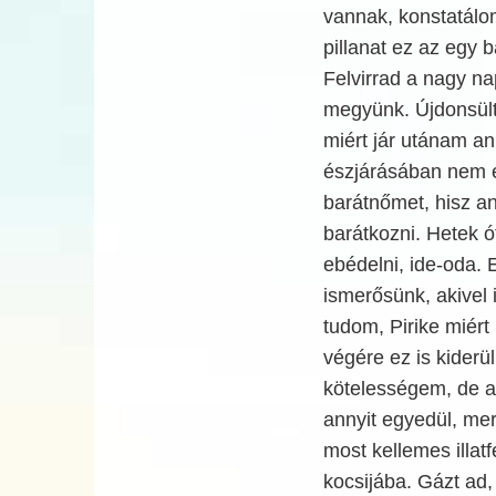
vannak, konstatálom
pillanat ez az egy 
Felvirrad a nagy na
megyünk. Újdonsült 
miért jár utánam an
észjárásában nem é
barátnőmet, hisz a
barátkozni. Hetek 
ebédelni, ide-oda.
ismerősünk, akive
tudom, Pirike miér
végére ez is kiderü
kötelességem, de a
annyit egyedül, mer
most kellemes illa
kocsijába. Gázt ad,