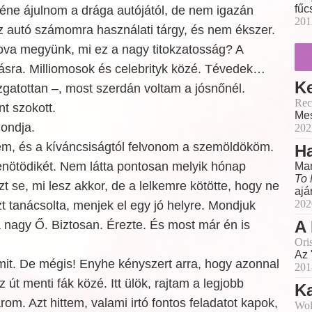
fűc
kéne ájulnom a drága autójától, de nem igazán
201
z autó számomra használati tárgy, és nem ékszer.
va megyünk, mi ez a nagy titokzatosság? A
ásra. Milliomosok és celebrityk közé. Tévedek…
Ke
zgatottan –, most szerdán voltam a jósnőnél.
Rec
t szokott.
Mes
mondja.
202
dem, és a kíváncsiságtól felvonom a szemöldököm.
Ha
enötödikét. Nem látta pontosan melyik hónap
Mar
To 
zt se, mi lesz akkor, de a lelkemre kötötte, hogy ne
ajá
202
t tanácsolta, menjek el egy jó helyre. Mondjuk
A
 a nagy Ő. Biztosan. Érezte. És most már én is
Ori
Az 
t. De mégis! Enyhe kényszert arra, hogy azonnal
201
t menti fák közé. Itt ülök, rajtam a legjobb
Ka
om. Azt hittem, valami irtó fontos feladatot kapok,
Wol