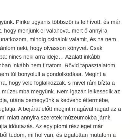
k. Pirike ugyanis többször is felhívott, és már
z, hogy menjünk el valahova, mert ő annyira
unatkozom, mindig csinálok valamit, és ha nem,
ajánlom neki, hogy olvasson könyvet. Csak
nba: nincs neki arra ideje… Azalatt inkább
nban inkább nem firtatom. Rövid tapasztalatom
sem túl bonyolult a gondolkodása. Megint a
a, hogy vele foglalkozzak, s mivel rám bízta a
t, múzeumba megyünk. Nem igazán lelkesedik az
ondja, utána bemegyünk a kedvenc éttermébe,
tatja. A bejárat előtt megint magával ragad az a
ami miatt annyira szeretek múzeumokba járni!
ta időutazás. Az egyiptomi részleget már
ejből tudom, mi hol van, és izgatottan mutatom a