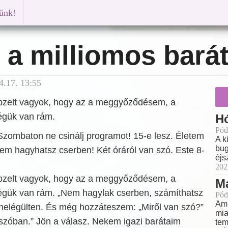
künk!
, a milliomos bará
4.17. 13:55
pzelt vagyok, hogy az a meggyőződésem, a
égük van rám.
H
Pód
zombaton ne csinálj programot! 15-e lesz. Életem
A k
bug
em hagyhatsz cserben! Két óráról van szó. Este 8-
éjs
202
pzelt vagyok, hogy az a meggyőződésem, a
M
gük van rám. „Nem hagylak cserben, számíthatsz
Pód
Ami
önelégülten. És még hozzáteszem: „Miről van szó?”
mia
szóban.” Jön a válasz. Nekem igazi barátaim
tem