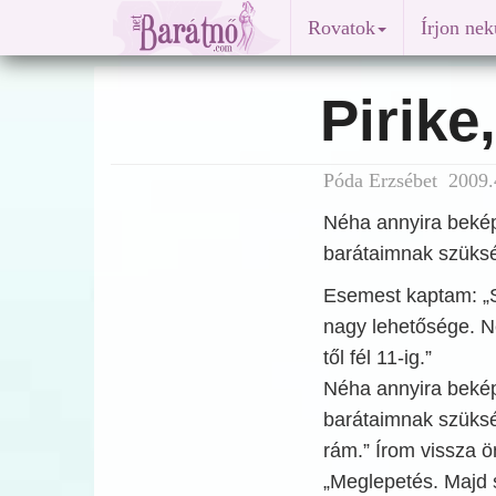
Rovatok
Írjon ne
Pirike
Póda Erzsébet 2009.
Néha annyira beké
barátaimnak szüks
Esemest kaptam: „S
nagy lehetősége. N
től fél 11-ig.”
Néha annyira beké
barátaimnak szüksé
rám.” Írom vissza 
„Meglepetés. Majd 