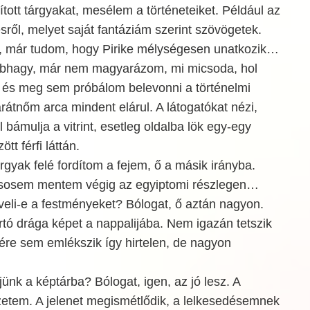
ított tárgyakat, mesélem a történeteiket. Például az
sről, melyet saját fantáziám szerint szövögetek.
rc, már tudom, hogy Pirike mélységesen unatkozik…
bhagy, már nem magyarázom, mi micsoda, hol
, és meg sem próbálom belevonni a történelmi
rátnőm arca mindent elárul. A látogatókat nézi,
l bámulja a vitrint, esetleg oldalba lök egy-egy
ött férfi láttán.
tárgyak felé fordítom a fejem, ő a másik irányba.
 sosem mentem végig az egyiptomi részlegen…
li-e a festményeket? Bólogat, ő aztán nagyon.
 irtó drága képet a nappalijába. Nem igazán tetszik
ére sem emlékszik így hirtelen, de nagyon
jünk a képtárba? Bólogat, igen, az jó lesz. A
tem. A jelenet megismétlődik, a lelkesedésemnek