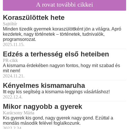
A rovat további cikkei
Koraszülöttek hete
Sajtóhír
Minden tizedik gyermek koraszülöttként jön a világra. Apró
kezdetek, nagy történetek – történetek, tudnivalók,
programsorozat.
2025.11.15.
Edzés a terhesség első heteiben
PR-cikk
A kismama érdekében nagyon fontos, hogy mit szabad és
mit nem!
2024.11.21.
Kényelmes kismamaruha
Itt egy kis segítség a kismama-leggings vásárláshoz!
2022.12.4.
Mikor nagyobb a gyerek
Karácsony Mária
Kis gyerek kis gond, nagy gyerek nagy gond. Ezúttal a
mondás második felével foglalkozunk.
2022.2.24.