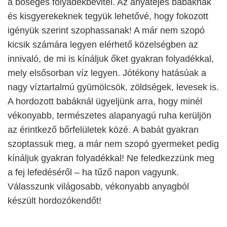
a bőséges folyadékbevitel. Az anyatejes babáknak
és kisgyerekeknek tegyük lehetővé, hogy fokozott
igényük szerint szophassanak! A már nem szopó
kicsik számára legyen elérhető közelségben az
innivaló, de mi is kínáljuk őket gyakran folyadékkal,
mely elsősorban víz legyen. Jótékony hatásúak a
nagy víztartalmú gyümölcsök, zöldségek, levesek is.
A hordozott babáknál ügyeljünk arra, hogy minél
vékonyabb, természetes alapanyagú ruha kerüljön
az érintkező bőrfelületek közé. A babát gyakran
szoptassuk meg, a már nem szopó gyermeket pedig
kínáljuk gyakran folyadékkal! Ne feledkezzünk meg
a fej lefedéséről – ha tűző napon vagyunk.
Válasszunk világosabb, vékonyabb anyagból
készült hordozókendőt!