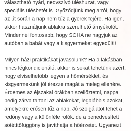
választható nyári, nedvszívó üléshuzat, vagy
speciális ülésbetét is. Győződjünk meg arról, hogy
az út során a nap nem tűz a gyerek fejére. Ha igen,
akkor használjunk ablakra szerelhető árnyékolót.
Mindennél fontosabb, hogy SOHA ne hagyjuk az
autóban a babát vagy a kisgyermeket egyedül!!!
Milyen házi praktikákat javasolunk? Ha a lakásban
nincs légkondicionáló, akkor is sokat tehetünk azért,
hogy elviselhetőbb legyen a hőmérséklet, és
kisgyermekünk jól érezze magát a meleg ellenére.
Érdemes az éjszakai órákban szellőztetni, nappal
pedig zárva tartani az ablakokat, legalábbis azokat,
amelyekre erősen tűz a nap. Jó szolgálatot tehet a
redőny vagy a különféle rolók, de a benedvesített
sötétítőfüggöny is javíthatja a hőérzetet. Ugyanezt