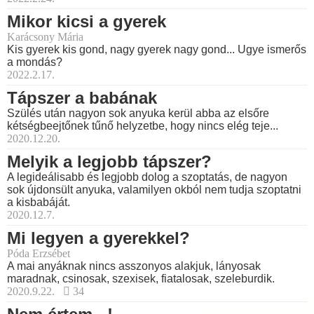
Mikor kicsi a gyerek
Karácsony Mária
Kis gyerek kis gond, nagy gyerek nagy gond... Ugye ismerős
a mondás?
2022.2.17.
Tápszer a babának
Szülés után nagyon sok anyuka kerül abba az elsőre
kétségbeejtőnek tűnő helyzetbe, hogy nincs elég teje...
2020.12.20.
Melyik a legjobb tápszer?
A legideálisabb és legjobb dolog a szoptatás, de nagyon
sok újdonsült anyuka, valamilyen okból nem tudja szoptatni
a kisbabáját.
2020.12.7.
Mi legyen a gyerekkel?
Póda Erzsébet
A mai anyáknak nincs asszonyos alakjuk, lányosak
maradnak, csinosak, szexisek, fiatalosak, szeleburdik.
2020.9.22.
34