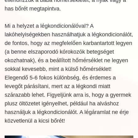
has bőrét megtapintva.
Mi a helyzet a légkondicionálóval? A
lakóhelyiségekben használhatjuk a légkondicionálót,
de fontos, hogy az megfelelően karbantartott legyen
(a benne elszaporodó kórokozók betegséget
okozhatnak), és a beállított hőmérséklet ne legyen
sokkal kevesebb, mint a külső hőmérséklet!
Elegendő 5-6 fokos különbség, és érdemes a
levegőt párásítani, mert az a légkondi miatt
szárazabb lehet. Figyeljünk arra is, hogy a gyermek
plusz öltözetet igényelhet, például ha alváshoz
használjuk a légkondicionálót. A légáramlat ne érje
közvetlenül a kicsi bőrét!