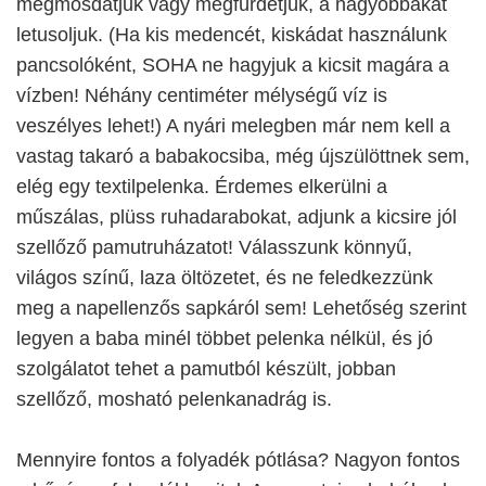
megmosdatjuk vagy megfürdetjük, a nagyobbakat
letusoljuk. (Ha kis medencét, kiskádat használunk
pancsolóként, SOHA ne hagyjuk a kicsit magára a
vízben! Néhány centiméter mélységű víz is
veszélyes lehet!) A nyári melegben már nem kell a
vastag takaró a babakocsiba, még újszülöttnek sem,
elég egy textilpelenka. Érdemes elkerülni a
műszálas, plüss ruhadarabokat, adjunk a kicsire jól
szellőző pamutruházatot! Válasszunk könnyű,
világos színű, laza öltözetet, és ne feledkezzünk
meg a napellenzős sapkáról sem! Lehetőség szerint
legyen a baba minél többet pelenka nélkül, és jó
szolgálatot tehet a pamutból készült, jobban
szellőző, mosható pelenkanadrág is.
Mennyire fontos a folyadék pótlása? Nagyon fontos