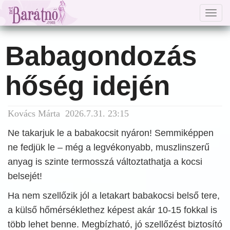
Togg
navig
Babagondozás
hőség idején
Kovács Márta 2026.7.31. 23:15
Ne takarjuk le a babakocsit nyáron! Semmiképpen
ne fedjük le – még a legvékonyabb, muszlinszerű
anyag is szinte termosszá változtathatja a kocsi
belsejét!
Ha nem szellőzik jól a letakart babakocsi belső tere,
a külső hőmérséklethez képest akár 10-15 fokkal is
több lehet benne. Megbízható, jó szellőzést biztosító