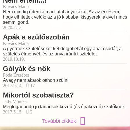
Nem értem...!
Kovács Márta
Nem mindig értem a mai fiatal anyukákat. Az az érzésem,
hogy elhitették velük: az a jó kisbaba, kisgyerek, akivel nincs
semmi gond.
2020.2.12.
Apák a szülőszobán
Kovács Márta
A gyermek születésekor két dolgot él át egy apa: csodát, a
születés élményét, és az anya iránti tiszteletet.
2019.10.19.
Gólyák és nők
Póda Erzsébet
Avagy nem akarok otthon szülni!
2017.9.14.
17
Mikortól szobatiszta?
Jády Mónika
Megfogadandó jó tanácsok kezdő (és újrakezdő) szülőknek.
2017.5.15.
2
További cikkek