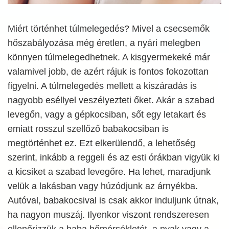
Miért történhet túlmelegedés? Mivel a csecsemők
hőszabályozása még éretlen, a nyári melegben
könnyen túlmelegedhetnek. A kisgyermekeké már
valamivel jobb, de azért rájuk is fontos fokozottan
figyelni. A túlmelegedés mellett a kiszáradás is
nagyobb eséllyel veszélyezteti őket. Akár a szabad
levegőn, vagy a gépkocsiban, sőt egy letakart és
emiatt rosszul szellőző babakocsiban is
megtörténhet ez. Ezt elkerülendő, a lehetőség
szerint, inkább a reggeli és az esti órákban vigyük ki
a kicsiket a szabad levegőre. Ha lehet, maradjunk
velük a lakásban vagy húzódjunk az árnyékba.
Autóval, babakocsival is csak akkor induljunk útnak,
ha nagyon muszáj. Ilyenkor viszont rendszeresen
ellenőrizzük a baba hőmérsékletét, a nyak vagy a