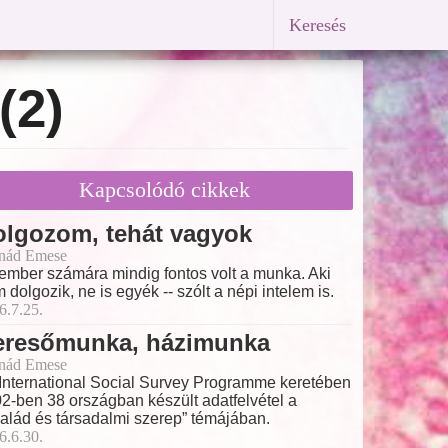
Keresés
(2)
Kapcsolódó cikkek
olgozom, tehát vagyok
nád Emese
ember számára mindig fontos volt a munka. Aki
 dolgozik, ne is egyék -- szólt a népi intelem is.
6.7.25.
eresőmunka, házimunka
nád Emese
International Social Survey Programme keretében
2-ben 38 országban készült adatfelvétel a
alád és társadalmi szerep” témájában.
6.6.30.