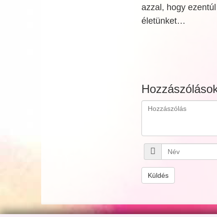
azzal, hogy ezentúl
életünket…
Hozzászóláso
Küldés