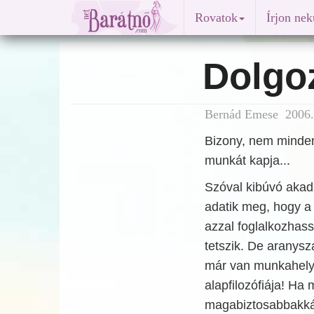
Rovatok
Írjon ne
Dolgo
Bernád Emese 2006.
Bizony, nem minden
munkát kapja...
Szóval kibúvó akad 
adatik meg, hogy a
azzal foglalkozhass
tetszik. De aranys
már van munkahely
alapfilozófiája! Ha
magabiztosabbakká v