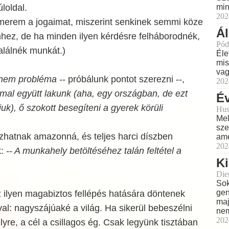
min
loldal.
202
ismerem a jogaimat, miszerint senkinek semmi köze
Á
ez, de ha minden ilyen kérdésre felháborodnék,
Pód
alálnék munkát.)
Éle
mis
vag
n nem probléma
-- próbálunk pontot szerezni --,
202
al együtt lakunk (aha, egy országban, de ezt
Év
uk), ő szokott besegíteni a gyerek körüli
Hus
Mel
sze
zhatnak amazonná, és teljes harci díszben
ame
202
k:
-- A munkahely betöltéséhez talán feltétel a
Ki
Dien
Sok
gen
 ilyen magabiztos fellépés hatására döntenek
maj
al: nagyszájúaké a világ. Ha sikerül bebeszélni
nem
202
yre, a cél a csillagos ég. Csak legyünk tisztában