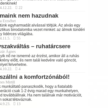
denkinek!
4.12.22.
22
lmaink nem hazudnak
a Erzsébet
tünk egyharmadát alvással töltjük. Az alvás egy
ztikus birodalomba vezet minket: az álmok tündéri
y lidérces világába.
4.11.5.
55
szakváltás – ruhatárcsere
zár Ágnes
yik nő ne ismerné az érzést, amikor áll a ruhás
krény előtt, és nem talál kedvére való göncöt,
lyet felvehetne.
4.10.22.
4
szállni a komfortzónából!
es Mirtill
 munkáltató panaszkodik, hogy a fiatalabb
eráció csak 1-2 évig marad egy munkahelyen,
d továbbállnak. Ha nem találnak már motivációt,
 sokat tétováznak.
4.9.23.
13