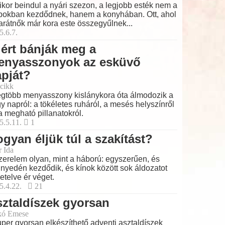
kor beindul a nyári szezon, a legjobb esték nem a
bokban kezdődnek, hanem a konyhában. Ott, ahol
arátnők már kora este összegyűlnek...
5.6.7.
ért bánják meg a
enyasszonyok az esküvő
pját?
cikk
egtöbb menyasszony kislánykora óta álmodozik a
y napról: a tökéletes ruháról, a mesés helyszínről
a megható pillanatokról.
5.5.11.
1
gyan éljük túl a szakítást?
r Ida
zerelem olyan, mint a háború: egyszerűen, és
nyedén kezdődik, és kínok között sok áldozatot
etelve ér véget.
5.4.22.
21
ztaldíszek gyorsan
kó Emese
per gyorsan elkészíthető adventi asztaldíszek