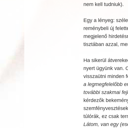
nem kell tudniuk).
Egy a lényeg: széle
reménybeli új felet
megjelenő hirdetés
tisztában azzal, me
Ha sikerül átverek
nyert ügyünk van.
visszaütni minden f
a legmegfelelőbb e
további szakmai fej
kérdezők bekemény
szemfényvesztések 
túlórák, ez csak te
Látom, van egy (ese