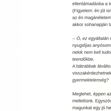
ellentámadásba a tú
(Figyelem: én jól 
az én magánéletemh
akkor sohanapján t
-- Ó, ez egyáltalá
nyugdíjas anyósomm
nekik nem kell tudni
teendőkbe.
A bátrabbak átválto
visszakérdezhetne
gyermektelenség?
Meglehet, éppen az
mellettünk. Egyszóv
magunkat egy jó hel