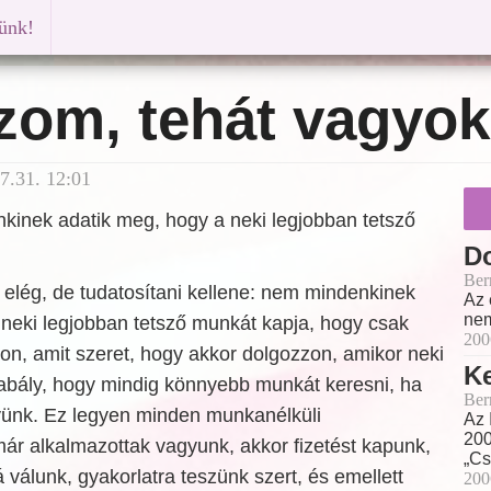
künk!
zom, tehát vagyok
7.31. 12:01
kinek adatik meg, hogy a neki legjobban tetsző
D
Ber
elég, de tudatosítani kellene: nem mindenkinek
Az 
nem
 neki legjobban tetsző munkát kapja, hogy csak
200
on, amit szeret, hogy akkor dolgozzon, amikor neki
K
zabály, hogy mindig könnyebb munkát keresni, ha
Ber
ünk. Ez legyen minden munkanélküli
Az 
200
 már alkalmazottak vagyunk, akkor fizetést kapunk,
„Cs
álunk, gyakorlatra teszünk szert, és emellett
200