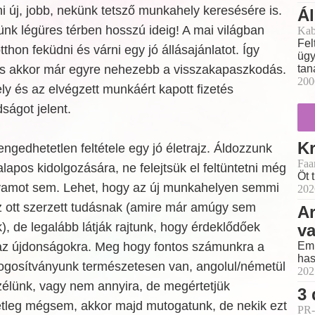
ni új, jobb, nekünk tetsző munkahely keresésére is.
Ál
ünk légüres térben hosszú ideig! A mai világban
Kab
Fel
tthon feküdni és várni egy jó állásajánlatot. Így
ügy
 és akkor már egyre nehezebb a visszakapaszkodás.
tan
200
y és az elvégzett munkáért kapott fizetés
ságot jelent.
Kr
gedhetetlen feltétele egy jó életrajz. Áldozzunk
Faa
alapos kidolgozására, ne felejtsük el feltüntetni még
Öt 
lyamot sem. Lehet, hogy az új munkahelyen semmi
202
 ott szerzett tudásnak (amire már amúgy sem
Ar
 de legalább látják rajtunk, hogy érdeklődőek
v
Emb
 az újdonságokra. Meg hogy fontos számunkra a
has
Jogosítványunk természetesen van, angolul/németül
202
élünk, vagy nem annyira, de megértetjük
3 
tleg mégsem, akkor majd mutogatunk, de nekik ezt
PR-