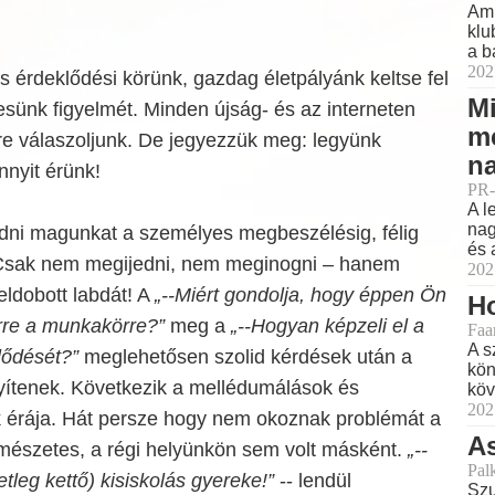
Ami
klu
a b
202
s érdeklődési körünk, gazdag életpályánk keltse fel
Mi
tesünk figyelmét. Minden újság- és az interneten
m
re válaszoljunk. De jegyezzük meg: legyünk
na
nnyit érünk!
PR-
A l
nag
edni magunkat a személyes megbeszélésig, félig
és 
 Csak nem megijedni, nem meginogni – hanem
202
eldobott labdát! A
„--Miért gondolja, hogy éppen Ön
Ho
rre a munkakörre?”
meg a
„--Hogyan képzeli el a
Faa
A s
lődését?”
meglehetősen szolid kérdések után a
kön
ítenek. Következik a mellédumálások és
köv
202
érája. Hát persze hogy nem okoznak problémát a
As
rmészetes, a régi helyünkön sem volt másként.
„--
Pal
tleg kettő) kisiskolás gyereke!”
-- lendül
Szu