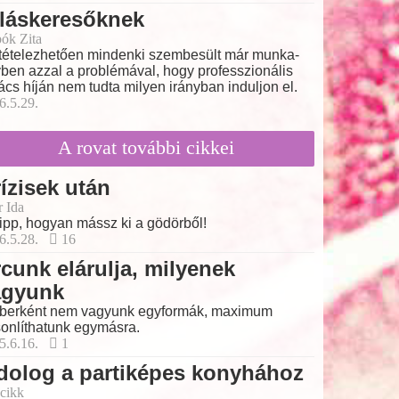
láskeresőknek
ók Zita
tételezhetően mindenki szembesült már munka-
ben azzal a problémával, hogy professzionális
ács híján nem tudta milyen irányban induljon el.
6.5.29.
A rovat további cikkei
ízisek után
r Ida
tipp, hogyan mássz ki a gödörből!
6.5.28.
16
cunk elárulja, milyenek
agyunk
erként nem vagyunk egyformák, maximum
onlíthatunk egymásra.
5.6.16.
1
dolog a partiképes konyhához
cikk