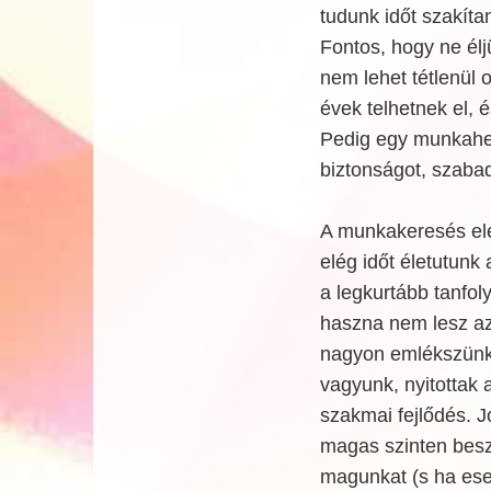
tudunk időt szakíta
Fontos, hogy ne élj
nem lehet tétlenül o
évek telhetnek el,
Pedig egy munkahel
biztonságot, szabad
A munkakeresés elen
elég időt életutunk 
a legkurtább tanfo
haszna nem lesz az
nagyon emlékszünk),
vagyunk, nyitottak
szakmai fejlődés. 
magas szinten besz
magunkat (s ha ese