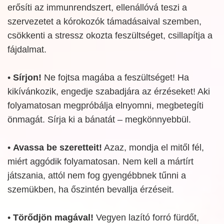
erősíti az immunrendszert, ellenállóvá teszi a
szervezetet a kórokozók támadásaival szemben,
csökkenti a stressz okozta feszültséget, csillapítja a
fájdalmat.
•
Sírjon!
Ne fojtsa magába a feszültséget! Ha
kikívánkozik, engedje szabadjára az érzéseket! Aki
folyamatosan megpróbálja elnyomni, megbetegíti
önmagát. Sírja ki a bánatát – megkönnyebbül.
•
Avassa be szeretteit!
Azaz, mondja el mitől fél,
miért aggódik folyamatosan. Nem kell a mártírt
játszania, attól nem fog gyengébbnek tűnni a
szemükben, ha őszintén bevallja érzéseit.
•
Törődjön magával!
Vegyen lazító forró fürdőt,