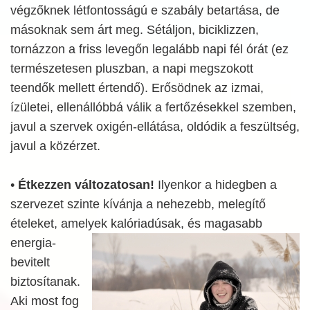
végzőknek létfontosságú e szabály betartása, de
másoknak sem árt meg. Sétáljon, biciklizzen,
tornázzon a friss levegőn legalább napi fél órát (ez
természetesen pluszban, a napi megszokott
teendők mellett értendő). Erősödnek az izmai,
ízületei, ellenállóbbá válik a fertőzésekkel szemben,
javul a szervek oxigén-ellátása, oldódik a feszültség,
javul a közérzet.
•
Étkezzen változatosan!
Ilyenkor a hidegben a
szervezet szinte kívánja a nehezebb, melegítő
ételeket, amelyek kalóriadúsak, és magasabb
energia-
bevitelt
biztosítanak.
Aki most fog