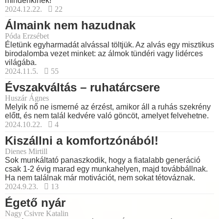
mindenkinek!
2024.12.22.
22
Álmaink nem hazudnak
Póda Erzsébet
Életünk egyharmadát alvással töltjük. Az alvás egy misztikus
birodalomba vezet minket: az álmok tündéri vagy lidérces
világába.
2024.11.5.
55
Évszakváltás – ruhatárcsere
Huszár Ágnes
Melyik nő ne ismerné az érzést, amikor áll a ruhás szekrény
előtt, és nem talál kedvére való göncöt, amelyet felvehetne.
2024.10.22.
4
Kiszállni a komfortzónából!
Dienes Mirtill
Sok munkáltató panaszkodik, hogy a fiatalabb generáció
csak 1-2 évig marad egy munkahelyen, majd továbbállnak.
Ha nem találnak már motivációt, nem sokat tétováznak.
2024.9.23.
13
Égető nyár
Nagy Csivre Katalin