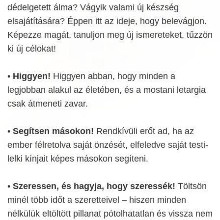
dédelgetett álma? Vágyik valami új készség
elsajátítására? Éppen itt az ideje, hogy belevágjon.
Képezze magát, tanuljon meg új ismereteket, tűzzön
ki új célokat!
•
Higgyen!
Higgyen abban, hogy minden a
legjobban alakul az életében, és a mostani letargia
csak átmeneti zavar.
•
Segítsen másokon!
Rendkívüli erőt ad, ha az
ember félretolva saját önzését, elfeledve saját testi-
lelki kínjait képes másokon segíteni.
•
Szeressen, és hagyja, hogy szeressék!
Töltsön
minél több időt a szeretteivel – hiszen minden
nélkülük eltöltött pillanat pótolhatatlan és vissza nem