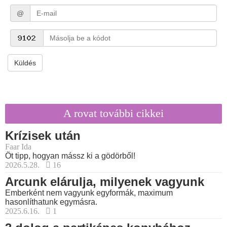
@
Küldés
A rovat további cikkei
Krízisek után
Faar Ida
Öt tipp, hogyan mássz ki a gödörből!
2026.5.28.
16
Arcunk elárulja, milyenek vagyunk
Emberként nem vagyunk egyformák, maximum
hasonlíthatunk egymásra.
2025.6.16.
1