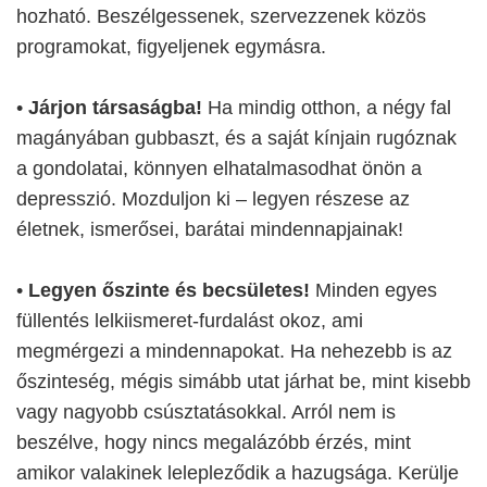
hozható. Beszélgessenek, szervezzenek közös
programokat, figyeljenek egymásra.
•
Járjon társaságba!
Ha mindig otthon, a négy fal
magányában gubbaszt, és a saját kínjain rugóznak
a gondolatai, könnyen elhatalmasodhat önön a
depresszió. Mozduljon ki – legyen részese az
életnek, ismerősei, barátai mindennapjainak!
•
Legyen őszinte és becsületes!
Minden egyes
füllentés lelkiismeret-furdalást okoz, ami
megmérgezi a mindennapokat. Ha nehezebb is az
őszinteség, mégis simább utat járhat be, mint kisebb
vagy nagyobb csúsztatásokkal. Arról nem is
beszélve, hogy nincs megalázóbb érzés, mint
amikor valakinek lelepleződik a hazugsága. Kerülje