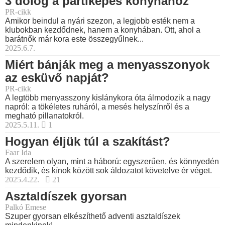
3 dolog a partiképes konyhához
PR-cikk
Amikor beindul a nyári szezon, a legjobb esték nem a
klubokban kezdődnek, hanem a konyhában. Ott, ahol a
barátnők már kora este összegyűlnek...
2025.6.7.
Miért bánják meg a menyasszonyok
az esküvő napját?
PR-cikk
A legtöbb menyasszony kislánykora óta álmodozik a nagy
napról: a tökéletes ruháról, a mesés helyszínről és a
megható pillanatokról.
2025.5.11.
1
Hogyan éljük túl a szakítást?
Faar Ida
A szerelem olyan, mint a háború: egyszerűen, és könnyedén
kezdődik, és kínok között sok áldozatot követelve ér véget.
2025.4.22.
21
Asztaldíszek gyorsan
Palkó Emese
Szuper gyorsan elkészíthető adventi asztaldíszek