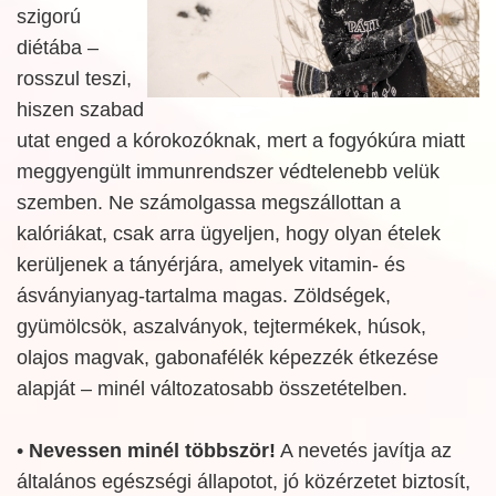
szigorú
diétába –
rosszul teszi,
hiszen szabad
utat enged a kórokozóknak, mert a fogyókúra miatt
meggyengült immunrendszer védtelenebb velük
szemben. Ne számolgassa megszállottan a
kalóriákat, csak arra ügyeljen, hogy olyan ételek
kerüljenek a tányérjára, amelyek vitamin- és
ásványianyag-tartalma magas. Zöldségek,
gyümölcsök, aszalványok, tejtermékek, húsok,
olajos magvak, gabonafélék képezzék étkezése
alapját – minél változatosabb összetételben.
•
Nevessen minél többször!
A nevetés javítja az
általános egészségi állapotot, jó közérzetet biztosít,