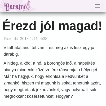
Togg
navig
Érezd jól magad!
Faar Ida 2013.1.14. 4:38
Vitathatatlanul tél van – és még az is lesz egy jó
darabig.
A hideg, a köd, a hó, a borongós idő, a napsütés
hiánya mindenki közérzetére rányomja a bélyegét.
Már ha hagyjuk, hogy elrontsa a kedvünket a
zimankó, hiszen mi magunk is sokat tehetünk azért,
hogy megtartsuk jókedvünket, vagy helyreállítsuk
megrokkant közérzetünket. Hogyan?