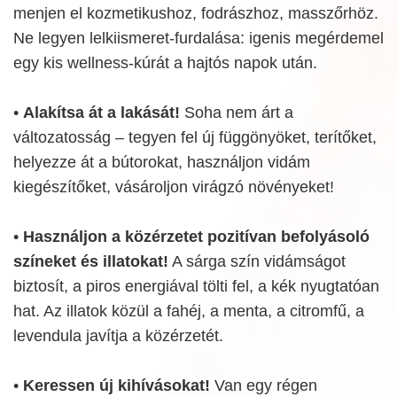
menjen el kozmetikushoz, fodrászhoz, masszőrhöz.
Ne legyen lelkiismeret-furdalása: igenis megérdemel
egy kis wellness-kúrát a hajtós napok után.
•
Alakítsa át a lakását!
Soha nem árt a
változatosság – tegyen fel új függönyöket, terítőket,
helyezze át a bútorokat, használjon vidám
kiegészítőket, vásároljon virágzó növényeket!
•
Használjon a közérzetet pozitívan befolyásoló
színeket és illatokat!
A sárga szín vidámságot
biztosít, a piros energiával tölti fel, a kék nyugtatóan
hat. Az illatok közül a fahéj, a menta, a citromfű, a
levendula javítja a közérzetét.
•
Keressen új kihívásokat!
Van egy régen