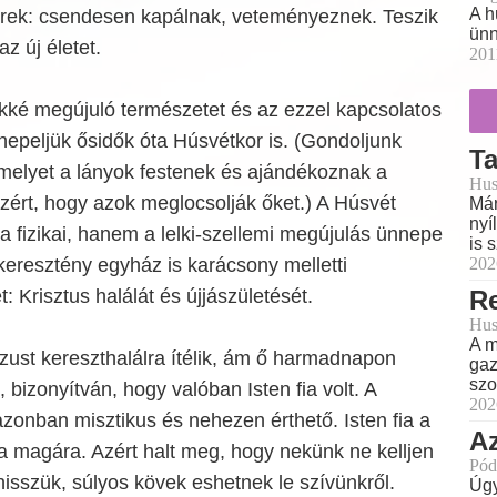
A h
rek: csendesen kapálnak, veteményeznek. Teszik
ünn
az új életet.
201
kké megújuló természetet és az ezzel kapcsolatos
epeljük ősidők óta Húsvétkor is. (Gondoljunk
T
amelyet a lányok festenek és ajándékoznak a
Hus
zért, hogy azok meglocsolják őket.) A Húsvét
Már
nyí
 fizikai, hanem a lelki-szellemi megújulás ünnepe
is 
202
 keresztény egyház is karácsony melletti
Re
 Krisztus halálát és újjászületését.
Hus
A m
zust kereszthalálra ítélik, ám ő harmadnapon
gaz
szo
, bizonyítván, hogy valóban Isten fia volt. A
202
zonban misztikus és nehezen érthető. Isten fia a
A
ta magára. Azért halt meg, hogy nekünk ne kelljen
Pód
isszük, súlyos kövek eshetnek le szívünkről.
Úgy