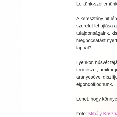
Lelkünk-szellemünk
A keresztény hit lén
szeretet lehajlása 
tulajdonságaink, k
megbocsátást nyerte
lappal?
Ilyenkor, húsvét tá
természet, amikor 
aranyesővel díszítj
elgondolkodnunk.
Lehet, hogy könny
Foto:
Mihály Kriszti