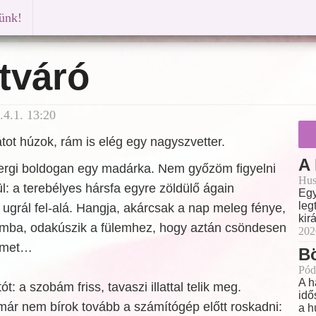
künk!
tváró
.4.1. 13:20
ot húzok, rám is elég egy nagyszvetter.
A
csergi boldogan egy madárka. Nem győzöm figyelni
Hus
l: a terebélyes hársfa egyre zöldülő ágain
Egy
leg
ugrál fel-alá. Hangja, akárcsak a nap meleg fénye,
kir
mba, odakúszik a fülemhez, hogy aztán csöndesen
202
emet…
Bö
Pód
A h
t: a szobám friss, tavaszi illattal telik meg.
idő
ár nem bírok tovább a számítógép előtt roskadni:
a h