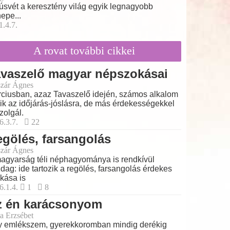
úsvét a keresztény világ egyik legnagyobb
epe...
1.4.7.
A rovat további cikkei
avaszelő magyar népszokásai
zár Ágnes
ciusban, azaz Tavaszelő idején, számos alkalom
lik az időjárás-jóslásra, de más érdekességekkel
szolgál.
6.3.7.
22
gölés, farsangolás
zár Ágnes
agyarság téli néphagyománya is rendkívül
dag: ide tartozik a regölés, farsangolás érdekes
kása is
6.1.4.
1
8
z én karácsonyom
a Erzsébet
 emlékszem, gyerekkoromban mindig derékig