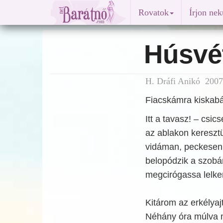
Rovatok
Írjon ne
Húsvé
H. Dráfi Anikó 2007
Fiacskámra kiskabát
Itt a tavasz! – csi
az ablakon keresztü
vidáman, peckesen 
belopódzik a szobá
megcirógassa lelk
Kitárom az erkélyajtó
Néhány óra múlva m