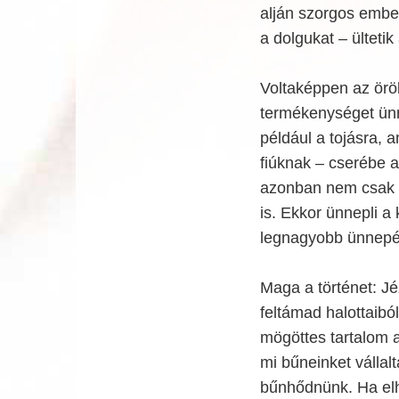
alján szorgos embe
a dolgukat – ültetik 
Voltaképpen az örö
termékenységet ünn
például a tojásra, 
fiúknak – cserébe a
azonban nem csak a
is. Ekkor ünnepli a
legnagyobb ünnepét:
Maga a történet: Jé
feltámad halottaiból
mögöttes tartalom a
mi bűneinket vállal
bűnhődnünk. Ha elh