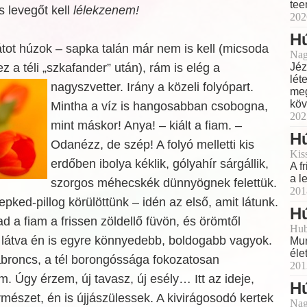
tee
s levegőt kell
lélekzenem!
202
Hú
tot húzok – sapka talán már nem is kell (micsoda
Nag
a téli „szkafander” után), rám is elég a
Jéz
lét
nagyszvetter. Irány a közeli folyópart.
meg
köv
Mintha a víz is hangosabban csobogna,
202
mint máskor! Anya! – kiált a fiam. –
H
Odanézz, de szép! A folyó melletti kis
Kis
erdőben ibolya kéklik, gólyahír sárgállik,
A f
a l
szorgos méhecskék dünnyögnek felettük.
201
pked-pillog körülöttünk – idén az első, amit látunk.
Hú
d a fiam a frissen zöldellő füvön, és örömtől
Hub
t látva én is egyre könnyedebb, boldogabb vagyok.
Mun
éle
broncs, a tél borongóssága fokozatosan
201
m. Úgy érzem, új tavasz, új esély… Itt az ideje,
H
mészet, én is újjászülessek. A kivirágosodó kertek
Nag