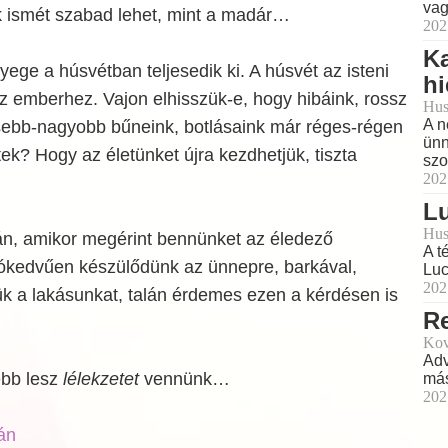
vag
 ismét szabad lehet, mint a madár…
202
Ka
yege a húsvétban teljesedik ki. A húsvét az isteni
h
az emberhez. Vajon elhisszük-e, hogy hibáink, rossz
Hus
A n
isebb-nagyobb bűneink, botlásaink már réges-régen
ünn
k? Hogy az életünket újra kezdhetjük, tiszta
szo
202
L
Hus
ján, amikor megérint bennünket az éledező
A t
jókedvűen készülődünk az ünnepre, barkával,
Luc
202
ük a lakásunkat, talán érdemes ezen a kérdésen is
R
Kov
Adv
ebb lesz
lélekzetet
vennünk…
más
202
án