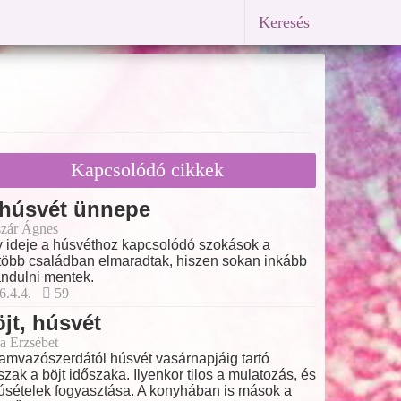
Keresés
Kapcsolódó cikkek
 húsvét ünnepe
zár Ágnes
 ideje a húsvéthoz kapcsolódó szokások a
több családban elmaradtak, hiszen sokan inkább
ándulni mentek.
6.4.4.
59
jt, húsvét
a Erzsébet
amvazószerdától húsvét vasárnapjáig tartó
szak a böjt időszaka. Ilyenkor tilos a mulatozás, és
úsételek fogyasztása. A konyhában is mások a