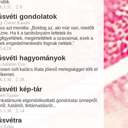
ndők.
6.3.31.
9
svéti gondolatok
y Csivre Katalin
us azt mondta: „Boldog az, aki már van, mielőtt
ezne. Ha ti a tanítványaim lettetek és
figyeltétek, megértettétek a szavaimat, ezek a
ek engedelmeskedni fognak nektek.”
5.4.18.
úsvéti hagyományok
s Adrienn Éva
rissen sült kalács illata jóleső melegséggel tölti el
elkemet.
8.3.30.
28
svéti kép-tár
ert Tamás
katársunk elgondolkodtató gondolatai ünnepről,
tről, halálról, feltámadásról...
3.3.30.
14
úsvétra
y Erika