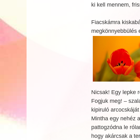
ki kell mennem, fris
Fiacskámra kiskabá
megkönnyebbülés ez 
Nicsak! Egy lepke re
Fogjuk meg! – szala
kipiruló arcocskájá
Mintha egy nehéz a
pattogzódna le róla
hogy akárcsak a ter