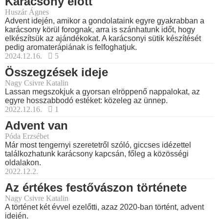
Karácsony előtt
Huszár Ágnes
Advent idején, amikor a gondolataink egyre gyakrabban a
karácsony körül forognak, arra is szánhatunk időt, hogy
elkészítsük az ajándékokat. A karácsonyi sütik készítését
pedig aromaterápiának is felfoghatjuk.
2024.12.16.
5
Összegzések ideje
Nagy Csivre Katalin
Lassan megszokjuk a gyorsan elröppenő nappalokat, az
egyre hosszabbodó estéket: közeleg az ünnep.
2022.12.16.
1
Advent van
Póda Erzsébet
Már most tengernyi szeretetről szóló, giccses idézettel
találkozhatunk karácsony kapcsán, főleg a közösségi
oldalakon.
2022.12.2.
Az értékes festővászon története
Nagy Csivre Katalin
A történet két évvel ezelőtti, azaz 2020-ban történt, advent
idején.