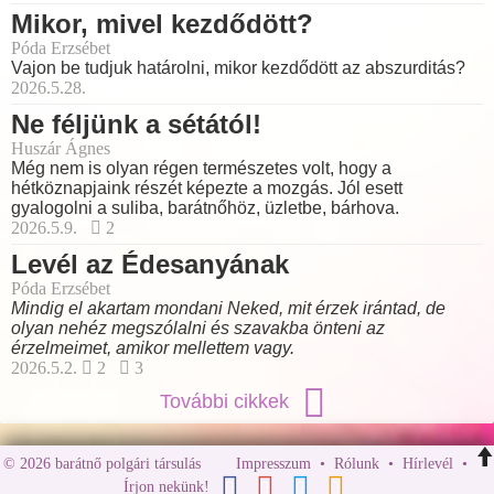
Mikor, mivel kezdődött?
Póda Erzsébet
Vajon be tudjuk határolni, mikor kezdődött az abszurditás?
2026.5.28.
Ne féljünk a sétától!
Huszár Ágnes
Még nem is olyan régen természetes volt, hogy a
hétköznapjaink részét képezte a mozgás. Jól esett
gyalogolni a suliba, barátnőhöz, üzletbe, bárhova.
2026.5.9.
2
Levél az Édesanyának
Póda Erzsébet
Mindig el akartam mondani Neked, mit érzek irántad, de
olyan nehéz megszólalni és szavakba önteni az
érzelmeimet, amikor mellettem vagy.
2026.5.2.
2
3
További cikkek
© 2026 barátnő polgári társulás
Impresszum
•
Rólunk
•
Hírlevél
•
Írjon nekünk!