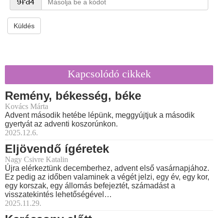
Küldés
Kapcsolódó cikkek
Remény, békesség, béke
Kovács Márta
Advent második hetébe lépünk, meggyújtjuk a második
gyertyát az adventi koszorúnkon.
2025.12.6.
Eljövendő ígéretek
Nagy Csivre Katalin
Újra elérkeztünk decemberhez, advent első vasárnapjához.
Ez pedig az időben valaminek a végét jelzi, egy év, egy kor,
egy korszak, egy állomás befejeztét, számadást a
visszatekintés lehetőségével…
2025.11.29.