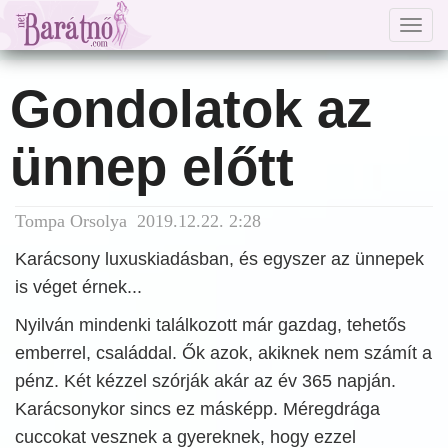
Togg
navig
Gondolatok az
ünnep előtt
Tompa Orsolya 2019.12.22. 2:28
Karácsony luxuskiadásban, és egyszer az ünnepek
is véget érnek...
Nyilván mindenki találkozott már gazdag, tehetős
emberrel, családdal. Ők azok, akiknek nem számít a
pénz. Két kézzel szórják akár az év 365 napján.
Karácsonykor sincs ez másképp. Méregdrága
cuccokat vesznek a gyereknek, hogy ezzel