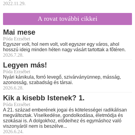
2022.11.29.
A rovat további cikkei
Mai mese
Póda Erzsébet
Egyszer volt, hol nem volt, volt egyszer egy város, ahol
hosszú ideig minden héten nagy vásárt tartottak a főtéren.
2026.7.28.
Legyen más!
Póda Erzsébet
Nyári kánikula, forró levegő, szivárványünnep, másság,
azonosság, szabadság és társai.
2026.6.28.
Kik a kisebb Istenek? 1.
Póda Erzsébet
A 21. század emberének jogai és kötelességei radikálisan
megváltoztak. Viselkedése, gondolkodása, életmódja és
szokásai is. A dolgokhoz, elődeihez és egymáshoz való
viszonyáról nem is beszélve...
2026.6.24.