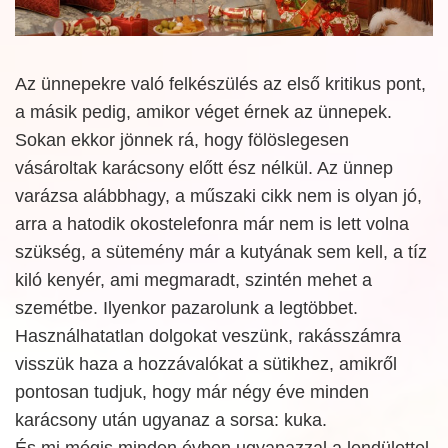
Az ünnepekre való felkészülés az első kritikus pont,
a másik pedig, amikor véget érnek az ünnepek.
Sokan ekkor jönnek rá, hogy fölöslegesen
vásároltak karácsony előtt ész nélkül. Az ünnep
varázsa alábbhagy, a műszaki cikk nem is olyan jó,
arra a hatodik okostelefonra már nem is lett volna
szükség, a sütemény már a kutyának sem kell, a tíz
kiló kenyér, ami megmaradt, szintén mehet a
szemétbe. Ilyenkor pazarolunk a legtöbbet.
Használhatatlan dolgokat veszünk, rakásszámra
visszük haza a hozzávalókat a sütikhez, amikről
pontosan tudjuk, hogy már négy éve minden
karácsony után ugyanaz a sorsa: kuka.
És mi mégis minden évben ugyanazzal a lendülettel