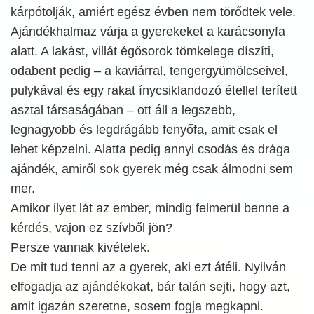
kárpótolják, amiért egész évben nem törődtek vele.
Ajándékhalmaz várja a gyerekeket a karácsonyfa
alatt. A lakást, villát égősorok tömkelege díszíti,
odabent pedig – a kaviárral, tengergyümölcseivel,
pulykával és egy rakat ínycsiklandozó étellel terített
asztal társaságában – ott áll a legszebb,
legnagyobb és legdrágább fenyőfa, amit csak el
lehet képzelni. Alatta pedig annyi csodás és drága
ajándék, amiről sok gyerek még csak álmodni sem
mer.
Amikor ilyet lát az ember, mindig felmerül benne a
kérdés, vajon ez szívből jön?
Persze vannak kivételek.
De mit tud tenni az a gyerek, aki ezt átéli. Nyilván
elfogadja az ajándékokat, bár talán sejti, hogy azt,
amit igazán szeretne, sosem fogja megkapni.