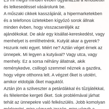
és lelkesedéssel vásárolunk be.
A műszaki cikkek kasszájánál, a hipermarketekben
és a telefonos üzletekben kígyózó sorok állnak
minden évben, hogy visszacseréljék az
ajándékokat. De akár egy kisállat-kereskedést, vagy
menhelyet is említhetnénk. Kutyát akar a gyerek?
Hozunk neki egyet. Miért ne? Aztán véget érnek az
ünnepek. Mi legyen a kutyával? Vagy utca, vagy
menhely. Ez a sorsa néhány állatnak, akik
reménykedve, csillogó szemmel néznek a gazdira,
hogy végre otthonra lelt. A végzet őket is utoléri,
amikor eldobják őket maguktól.
Aztán jön a szilveszter a petárdákkal és tűzijátékkal,
és félelembe kergeti őket. Sok problémával járhat
tehát az ünnepekre való felkészülés. Jobb komolyan
mérlegelni, mire vágyunk igazán, mire vágyik a