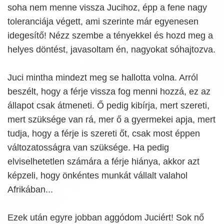
soha nem menne vissza Jucihoz, épp a fene nagy
toleranciája végett, ami szerinte már egyenesen
idegesítő! Nézz szembe a tényekkel és hozd meg a
helyes döntést, javasoltam én, nagyokat sóhajtozva.
Juci mintha mindezt meg se hallotta volna. Arról
beszélt, hogy a férje vissza fog menni hozzá, ez az
állapot csak átmeneti. Ő pedig kibírja, mert szereti,
mert szüksége van rá, mer ő a gyermekei apja, mert
tudja, hogy a férje is szereti őt, csak most éppen
változatosságra van szüksége. Ha pedig
elviselhetetlen számára a férje hiánya, akkor azt
képzeli, hogy önkéntes munkát vállalt valahol
Afrikában...
Ezek után egyre jobban aggódom Juciért! Sok nő