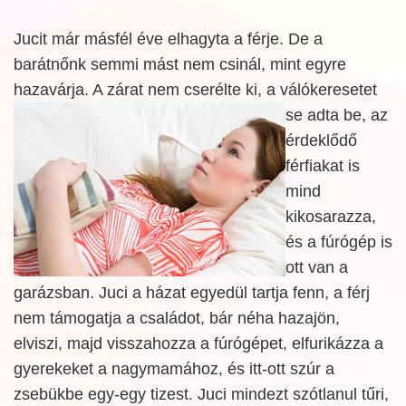
Jucit már másfél éve elhagyta a férje. De a
barátnőnk semmi mást nem csinál, mint egyre
hazavárja. A zárat nem cserélte ki, a válókeresetet
se adta be, az
érdeklődő
férfiakat is
mind
kikosarazza,
és a fúrógép is
ott van a
garázsban. Juci a házat egyedül tartja fenn, a férj
nem támogatja a családot, bár néha hazajön,
elviszi, majd visszahozza a fúrógépet, elfurikázza a
gyerekeket a nagymamához, és itt-ott szúr a
zsebükbe egy-egy tizest. Juci mindezt szótlanul tűri,