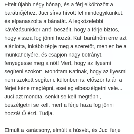
Eltelt újabb négy hónap, és a férj elköltözött a
barátnőjéhez. Juci sírva hívott fel mindegyikünket,
és elpanaszolta a bánatát. A legközelebbi
kávézásunkkor arról beszélt, hogy a férje biztos,
hogy vissza fog jönni hozzá. Kati barátnőm erre azt
ajánlotta, inkább tépje meg a szeretőt, menjen be a
munkahelyére, és csapjon nagy botrányt,
fenyegesse meg a nőt! Mert, hogy az ilyesmi
segíteni szokott. Mondtam Katinak, hogy az ilyesmi
nem szokott segíteni, különben is, először talán a
férjet kéne megtépni, esetleg elbeszélgetni vele...
Juci azt mondta, senkit se kell megtépni,
beszélgetni se kell, mert a férje haza fog jönni
hozzá! Ő érzi. Tudja.
Elmúlt a karácsony, elmúlt a húsvét, és Juci férje