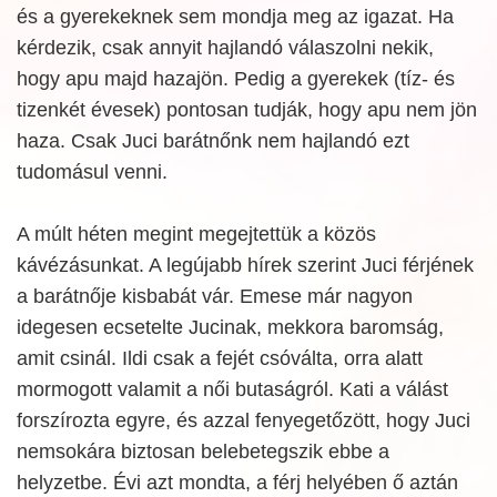
és a gyerekeknek sem mondja meg az igazat. Ha
kérdezik, csak annyit hajlandó válaszolni nekik,
hogy apu majd hazajön. Pedig a gyerekek (tíz- és
tizenkét évesek) pontosan tudják, hogy apu nem jön
haza. Csak Juci barátnőnk nem hajlandó ezt
tudomásul venni.
A múlt héten megint megejtettük a közös
kávézásunkat. A legújabb hírek szerint Juci férjének
a barátnője kisbabát vár. Emese már nagyon
idegesen ecsetelte Jucinak, mekkora baromság,
amit csinál. Ildi csak a fejét csóválta, orra alatt
mormogott valamit a női butaságról. Kati a válást
forszírozta egyre, és azzal fenyegetőzött, hogy Juci
nemsokára biztosan belebetegszik ebbe a
helyzetbe. Évi azt mondta, a férj helyében ő aztán