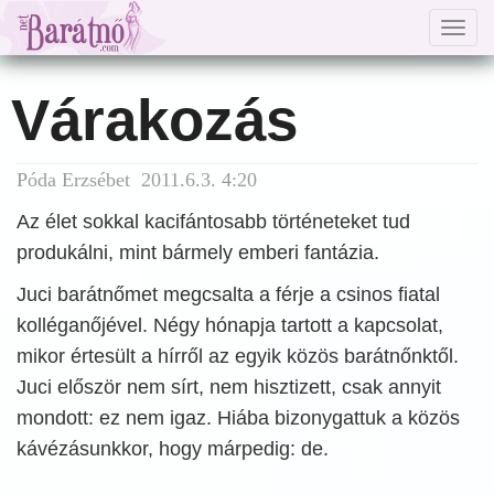
Togg
navig
Várakozás
Póda Erzsébet 2011.6.3. 4:20
Az élet sokkal kacifántosabb történeteket tud
produkálni, mint bármely emberi fantázia.
Juci barátnőmet megcsalta a férje a csinos fiatal
kolléganőjével. Négy hónapja tartott a kapcsolat,
mikor értesült a hírről az egyik közös barátnőnktől.
Juci először nem sírt, nem hisztizett, csak annyit
mondott: ez nem igaz. Hiába bizonygattuk a közös
kávézásunkkor, hogy márpedig: de.