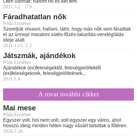
Öten vannak: három nő és két férfi.
2011.5.2.
9
Fáradhatatlan nők
Póda Erzsébet
Szeretjük olvasni, hallani, látni, hogy más nők sem fáradtak
el az ünnepi maratoni sütés-főzés-takarítás-vendéglátás
ideje alatt.
2011.1.13.
2
Játszmák, ajándékok
Póda Erzsébet
Ajándékok (ex)feleségektől, feleségjelöltektől
(ex)feleségeknek, feleségjelölteknek...
2011.1.4.
A rovat további cikkei
Mai mese
Póda Erzsébet
Egyszer volt, hol nem volt, volt egyszer egy város, ahol
hosszú ideig minden héten nagy vásárt tartottak a főtéren.
2026.7.28.