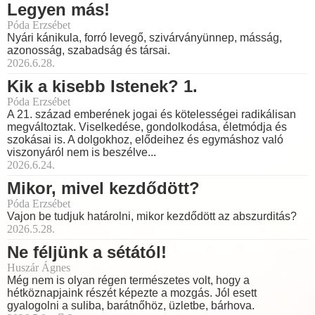
Legyen más!
Póda Erzsébet
Nyári kánikula, forró levegő, szivárványünnep, másság,
azonosság, szabadság és társai.
2026.6.28.
Kik a kisebb Istenek? 1.
Póda Erzsébet
A 21. század emberének jogai és kötelességei radikálisan
megváltoztak. Viselkedése, gondolkodása, életmódja és
szokásai is. A dolgokhoz, elődeihez és egymáshoz való
viszonyáról nem is beszélve...
2026.6.24.
Mikor, mivel kezdődött?
Póda Erzsébet
Vajon be tudjuk határolni, mikor kezdődött az abszurditás?
2026.5.28.
Ne féljünk a sétától!
Huszár Ágnes
Még nem is olyan régen természetes volt, hogy a
hétköznapjaink részét képezte a mozgás. Jól esett
gyalogolni a suliba, barátnőhöz, üzletbe, bárhova.