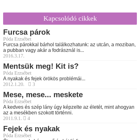
Kapcsolódó cikkek
Furcsa párok
Póda Erzsébet
Furcsa párokkal bárhol találkozhatunk: az utcán, a moziban,
a pubban vagy akár a fodrásznál is...
2016.3.17.
Mentsük meg! Kit is?
Póda Erzsébet
A nyakak és fejek örökös problémái...
2012.1.20.
3
Mese, mese... meskete
Póda Erzsébet
A kedves és szép lány úgy képzelte az életét, mint ahogyan
az a mesékben szokott történni.
2011.9.1.
4
Fejek és nyakak
Póda Erzsébet