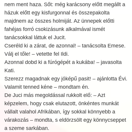
nem ment haza. Sőt: még karácsony előtt megállt a
házuk előtt egy kisfurgonnal és összepakolta
majdnem az összes holmiját. Az ünnepek előtti
fahéjas forró csokizásunk alkalmával ismét
tanácsokkal láttuk el Jucit.
Cseréld ki a zárat, de azonnal! – tanácsolta Emese.
Válj el tőle! – vetette fel Ildi.
Azonnal dobd ki a fúrógépét a kukába! – javasolta
Kati.
Szerezz magadnak egy jóképű pasit! – ajánlotta Évi.
Valamit tenned kéne – mondtam én.
De Juci más megoldással rukkolt elő: – Azt
képzelem, hogy csak elutazott, önkéntes munkát
vállalt valahol Afrikában, így sokkal könnyebb a
várakozás – mondta, s eldörzsölt egy könnycseppet
a szeme sarkában.