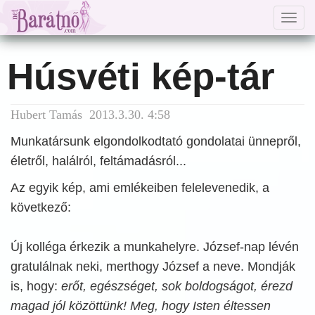
Togg
navig
Húsvéti kép-tár
Hubert Tamás 2013.3.30. 4:58
Munkatársunk elgondolkodtató gondolatai ünnepről,
életről, halálról, feltámadásról...
Az egyik kép, ami emlékeiben felelevenedik, a
következő:
Új kolléga érkezik a munkahelyre. József-nap lévén
gratulálnak neki, merthogy József a neve. Mondják
is, hogy:
erőt, egészséget, sok boldogságot, érezd
magad jól közöttünk! Meg, hogy Isten éltessen