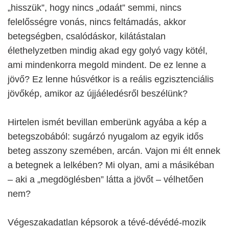
„hisszük”, hogy nincs „odaát” semmi, nincs
felelősségre vonás, nincs feltámadás, akkor
betegségben, csalódáskor, kilátástalan
élethelyzetben mindig akad egy golyó vagy kötél,
ami mindenkorra megold mindent. De ez lenne a
jövő? Ez lenne húsvétkor is a reális egzisztenciális
jövőkép, amikor az újjáéledésről beszélünk?
Hirtelen ismét bevillan emberünk agyába a kép a
betegszobából: sugárzó nyugalom az egyik idős
beteg asszony szemében, arcán. Vajon mi élt ennek
a betegnek a lelkében? Mi olyan, ami a másikéban
– aki a „megdöglésben” látta a jövőt – vélhetően
nem?
Végeszakadatlan képsorok a tévé-dévédé-mozik