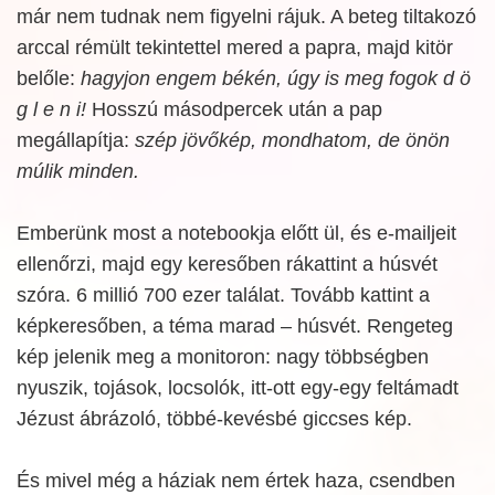
már nem tudnak nem figyelni rájuk. A beteg tiltakozó
arccal rémült tekintettel mered a papra, majd kitör
belőle:
hagyjon engem békén, úgy is meg fogok d ö
g l e n i!
Hosszú másodpercek után a pap
megállapítja:
szép jövőkép, mondhatom, de önön
múlik minden.
Emberünk most a notebookja előtt ül, és e-mailjeit
ellenőrzi, majd egy keresőben rákattint a húsvét
szóra. 6 millió 700 ezer találat. Tovább kattint a
képkeresőben, a téma marad – húsvét. Rengeteg
kép jelenik meg a monitoron: nagy többségben
nyuszik, tojások, locsolók, itt-ott egy-egy feltámadt
Jézust ábrázoló, többé-kevésbé giccses kép.
És mivel még a háziak nem értek haza, csendben