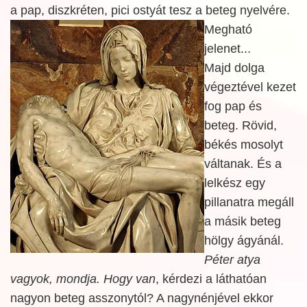
a pap, diszkréten, pici ostyát tesz a beteg nyelvére.
Megható
jelenet...
Majd dolga
végeztével kezet
fog pap és
beteg. Rövid,
békés mosolyt
váltanak. És a
lelkész egy
pillanatra megáll
a másik beteg
hölgy ágyánál.
Péter atya
vagyok, mondja. Hogy van
, kérdezi a láthatóan
nagyon beteg asszonytól? A nagynénjével ekkor