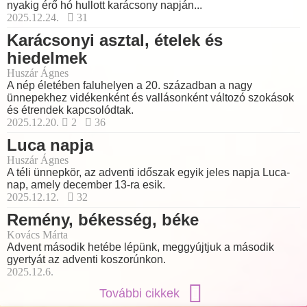
nyakig érő hó hullott karácsony napján...
2025.12.24.
31
Karácsonyi asztal, ételek és
hiedelmek
Huszár Ágnes
A nép életében faluhelyen a 20. században a nagy
ünnepekhez vidékenként és vallásonként változó szokások
és étrendek kapcsolódtak.
2025.12.20.
2
36
Luca napja
Huszár Ágnes
A téli ünnepkör, az adventi időszak egyik jeles napja Luca-
nap, amely december 13-ra esik.
2025.12.12.
32
Remény, békesség, béke
Kovács Márta
Advent második hetébe lépünk, meggyújtjuk a második
gyertyát az adventi koszorúnkon.
2025.12.6.
További cikkek