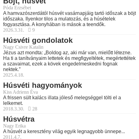
Böjt, húsvét
Póda Erzsébet
A hamvazószerdától húsvét vasárnapjáig tartó időszak a böjt
időszaka. Ilyenkor tilos a mulatozás, és a húsételek
fogyasztása. A konyhában is mások a teendők.
2026.3.31.
9
Húsvéti gondolatok
Nagy Csivre Katalin
Jézus azt mondta: „Boldog az, aki már van, mielőtt létezne.
Ha ti a tanítványaim lettetek és megfigyeltétek, megértettétek
a szavaimat, ezek a kövek engedelmeskedni fognak
nektek.”
2025.4.18.
Húsvéti hagyományok
Kiss Adrienn Éva
A frissen sült kalács illata jóleső melegséggel tölti el a
lelkemet.
2018.3.30.
28
Húsvétra
Nagy Erika
A húsvét a keresztény világ egyik legnagyobb ünnepe...
2011.4.7.