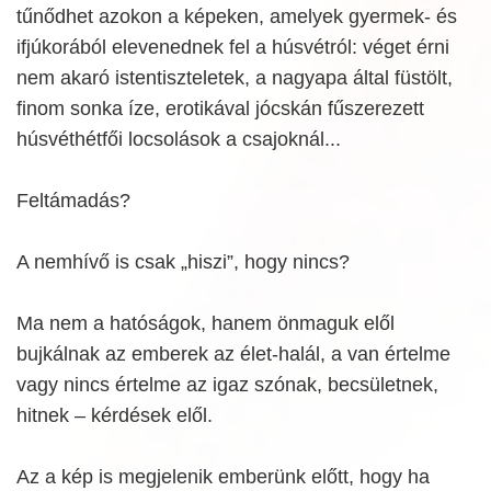
tűnődhet azokon a képeken, amelyek gyermek- és
ifjúkorából elevenednek fel a húsvétról: véget érni
nem akaró istentiszteletek, a nagyapa által füstölt,
finom sonka íze, erotikával jócskán fűszerezett
húsvéthétfői locsolások a csajoknál...
Feltámadás?
A nemhívő is csak „hiszi”, hogy nincs?
Ma nem a hatóságok, hanem önmaguk elől
bujkálnak az emberek az élet-halál, a van értelme
vagy nincs értelme az igaz szónak, becsületnek,
hitnek – kérdések elől.
Az a kép is megjelenik emberünk előtt, hogy ha