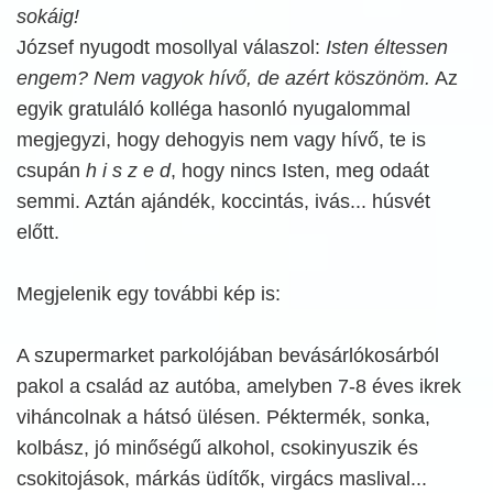
sokáig!
József nyugodt mosollyal válaszol:
Isten éltessen
engem? Nem vagyok hívő, de azért köszönöm.
Az
egyik gratuláló kolléga hasonló nyugalommal
megjegyzi, hogy dehogyis nem vagy hívő, te is
csupán
h i s z e d
, hogy nincs Isten, meg odaát
semmi. Aztán ajándék, koccintás, ivás... húsvét
előtt.
Megjelenik egy további kép is:
A szupermarket parkolójában bevásárlókosárból
pakol a család az autóba, amelyben 7-8 éves ikrek
viháncolnak a hátsó ülésen. Péktermék, sonka,
kolbász, jó minőségű alkohol, csokinyuszik és
csokitojások, márkás üdítők, virgács maslival...