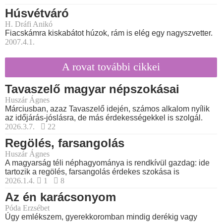
Húsvétváró
H. Dráfi Anikó
Fiacskámra kiskabátot húzok, rám is elég egy nagyszvetter.
2007.4.1.
A rovat további cikkei
Tavaszelő magyar népszokásai
Huszár Ágnes
Márciusban, azaz Tavaszelő idején, számos alkalom nyílik
az időjárás-jóslásra, de más érdekességekkel is szolgál.
2026.3.7.
22
Regölés, farsangolás
Huszár Ágnes
A magyarság téli néphagyománya is rendkívül gazdag: ide
tartozik a regölés, farsangolás érdekes szokása is
2026.1.4.
1
8
Az én karácsonyom
Póda Erzsébet
Úgy emlékszem, gyerekkoromban mindig derékig vagy