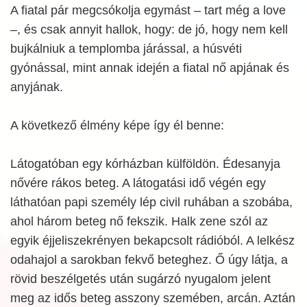
A fiatal pár megcsókolja egymást – tart még a love
–, és csak annyit hallok, hogy: de jó, hogy nem kell
bujkálniuk a templomba járással, a húsvéti
gyónással, mint annak idején a fiatal nő apjának és
anyjának.
A következő élmény képe így él benne:
Látogatóban egy kórházban külföldön. Édesanyja
nővére rákos beteg. A látogatási idő végén egy
láthatóan papi személy lép civil ruhában a szobába,
ahol három beteg nő fekszik. Halk zene szól az
egyik éjjeliszekrényen bekapcsolt rádióból. A lelkész
odahajol a sarokban fekvő beteghez. Ő úgy látja, a
rövid beszélgetés után sugárzó nyugalom jelent
meg az idős beteg asszony szemében, arcán. Aztán