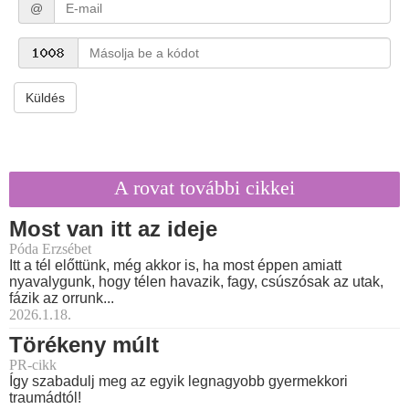
@
Küldés
A rovat további cikkei
Most van itt az ideje
Póda Erzsébet
Itt a tél előttünk, még akkor is, ha most éppen amiatt
nyavalygunk, hogy télen havazik, fagy, csúszósak az utak,
fázik az orrunk...
2026.1.18.
Törékeny múlt
PR-cikk
Így szabadulj meg az egyik legnagyobb gyermekkori
traumádtól!