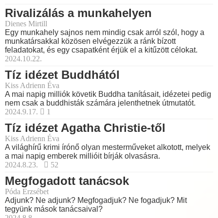
Rivalizálás a munkahelyen
Dienes Mirtill
Egy munkahely sajnos nem mindig csak arról szól, hogy a
munkatársakkal közösen elvégezzük a ránk bízott
feladatokat, és egy csapatként érjük el a kitűzött célokat.
2024.10.22.
Tíz idézet Buddhától
Kiss Adrienn Éva
A mai napig milliók követik Buddha tanításait, idézetei pedig
nem csak a buddhisták számára jelenthetnek útmutatót.
2024.9.17.
1
Tíz idézet Agatha Christie-től
Kiss Adrienn Éva
A világhírű krimi írónő olyan mesterműveket alkotott, melyek
a mai napig emberek millióit bírják olvasásra.
2024.8.23.
52
Megfogadott tanácsok
Póda Erzsébet
Adjunk? Ne adjunk? Megfogadjuk? Ne fogadjuk? Mit
tegyünk mások tanácsaival?
2024.8.8.