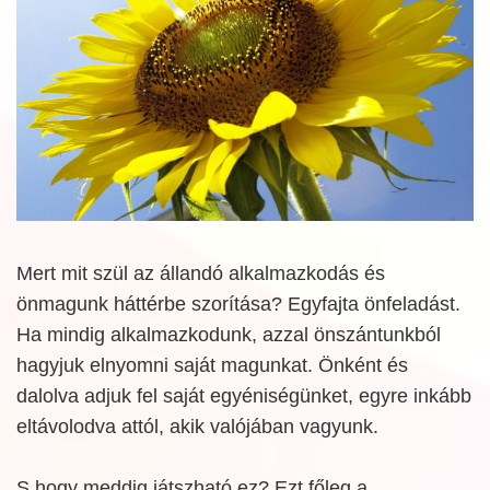
Mert mit szül az állandó alkalmazkodás és
önmagunk háttérbe szorítása? Egyfajta önfeladást.
Ha mindig alkalmazkodunk, azzal önszántunkból
hagyjuk elnyomni saját magunkat. Önként és
dalolva adjuk fel saját egyéniségünket, egyre inkább
eltávolodva attól, akik valójában vagyunk.
S hogy meddig játszható ez? Ezt főleg a