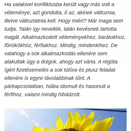
Ha valakivel konfliktusba került vagy más volt a
véleménye, azt gondolta, ő az, akinek változnia,
illetve változtatnia kell. Hogy miért? Már maga sem
tudja. Talán így nevelték, talán kevésnek tartotta
magát. Alkalmazkodott véleményekhez, barátokhoz,
főnökökhöz, férfiakhoz. Mindig, mindenkihez. De
valahogy a sok alkalmazkodás ellenére sem
alakultak úgy a dolgok, ahogy azt várta. A régóta
ígért fizetésemelés a sok túlóra és plusz feladat
ellenére is egyre távolabbinak tűnt. A
párkapcsolatban, hiába idomult és hasonult a
férfihoz, valami mindig hibádzott.