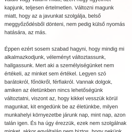
kapjunk, teljesen értelmetlen. Változni magunk
miatt, hogy az a javunkat szolgálja, belső
meggyőződésből dönteni, nem pedig külső nyomás
hatására, az más.
Éppen ezért sosem szabad hagyni, hogy mindig mi
alkalmazkodjunk, véleményt változtassunk,
hallgassunk. Mert aki a személyiségünket nem
értékeli, az minket sem értékel. Legyen szó
barátokról, főnökről, férfiakról. Vannak dolgok,
amiken az életünkben nincs lehetőségünk
változtatni, viszont az, hogy kikkel vesszük körül
magunkat, kit engedünk be az életünkbe, milyen
munkahelyi környezetbe járunk nap, mint nap, azon
talán igen. És ha úgy érezzük, ezek nem szolgálnak
minket, akkor egyáltalán nem biztos, hogy nekünk