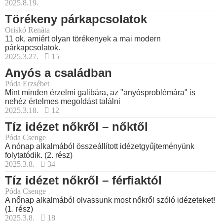
2025.8.19.
Törékeny párkapcsolatok
Oriskó Renáta
11 ok, amiért olyan törékenyek a mai modern
párkapcsolatok.
2025.3.27.
15
Anyós a családban
Póda Erzsébet
Mint minden érzelmi galibára, az "anyósproblémára" is
nehéz értelmes megoldást találni
2025.3.18.
12
Tíz idézet nőkről – nőktől
Póda Csenge
A nónap alkalmából összeállított idézetgyűjteményünk
folytatódik. (2. rész)
2025.3.8.
34
Tíz idézet nőkről – férfiaktól
Póda Csenge
A nőnap alkalmából olvassunk most nőkről szóló idézeteket!
(1. rész)
2025.3.8.
18