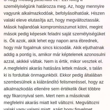
személyiségünk határozza meg. Az, hogy mennyire
vagyunk alkalmazkodóak, befolyásolhatóak. Hiszen
valaki eleve elutasítja azt, hogy megváltoztassák.
Mások hajlandóak kompromisszumot kötni, megint
mások pedig képesek feladni saját személyiségüket
is. Ők azok, akik lehet egy napon arra ébrednek,
hogy már fogalmuk sincs kicsodák. Akik eljuthatnak
addig a pontig is, amikor már képtelenek azonosulni
azzal, akikké váltak. Nem is értik, mikor vesztek el.
A megfelelni akarás hatására lettek mások, s talán
ki is fordultak önmagunkból. Ekkor pedig általában
szembesülnek a kiábrándító felismeréssel, hogy az
alkalmazkodás ellenére sem értékelik őket többre
egy fikarcnyival sem. Mert nem a másoknak
megfelelni akarás miatt kell változni. Megváltozni
valaki vagy valami miatt, azért hogy figyelmet