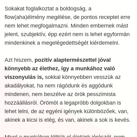
Sokakat foglalkoztat a boldogság, a
flow(aha)élmény megélése, de pontos receptet erre
nem lehet megfogalmazni. Minden embernek mást
jelent, szubjektív, épp ezért nem is lehet egyformán
mindenkinek a megelégedettségét kiérdemelni.
Azt hiszem,
pozitív alaptermészettel jóval
könnyebb az élethez, így a munkához való
viszonyulás is,
sokkal könnyebben vesszük az
akadályokat, ha nem rágódunk és aggódunk
mindenen, nem beszélve az örök pesszimista
hozzáállásról. Örömöt a legapróbb dolgokban is
lehet lelni, de az egyéni igények különbözőek, van,
akinek a kicsi is elég, és van, akinek a sok is kevés.
Mivel a munkában töltjük el életünk jórészét, nem