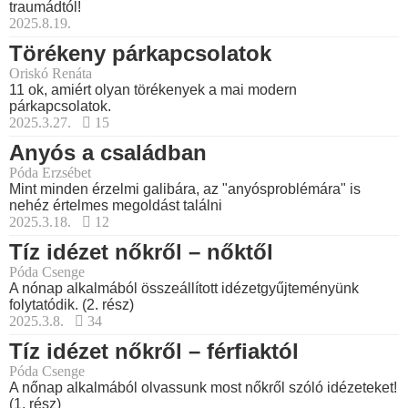
traumádtól!
2025.8.19.
Törékeny párkapcsolatok
Oriskó Renáta
11 ok, amiért olyan törékenyek a mai modern
párkapcsolatok.
2025.3.27.
15
Anyós a családban
Póda Erzsébet
Mint minden érzelmi galibára, az "anyósproblémára" is
nehéz értelmes megoldást találni
2025.3.18.
12
Tíz idézet nőkről – nőktől
Póda Csenge
A nónap alkalmából összeállított idézetgyűjteményünk
folytatódik. (2. rész)
2025.3.8.
34
Tíz idézet nőkről – férfiaktól
Póda Csenge
A nőnap alkalmából olvassunk most nőkről szóló idézeteket!
(1. rész)