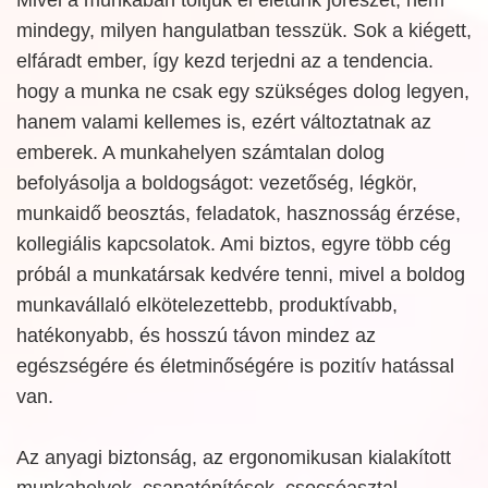
mindegy, milyen hangulatban tesszük. Sok a kiégett,
elfáradt ember, így kezd terjedni az a tendencia.
hogy a munka ne csak egy szükséges dolog legyen,
hanem valami kellemes is, ezért változtatnak az
emberek. A munkahelyen számtalan dolog
befolyásolja a boldogságot: vezetőség, légkör,
munkaidő beosztás, feladatok, hasznosság érzése,
kollegiális kapcsolatok. Ami biztos, egyre több cég
próbál a munkatársak kedvére tenni, mivel a boldog
munkavállaló elkötelezettebb, produktívabb,
hatékonyabb, és hosszú távon mindez az
egészségére és életminőségére is pozitív hatással
van.
Az anyagi biztonság, az ergonomikusan kialakított
munkahelyek, csapatépítések, csocsóasztal,