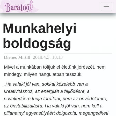
Togg
navig
Munkahelyi
boldogság
Dienes Mirtill 2019.4.3. 18:13
Mivel a munkában töltjük el életünk jórészét, nem
mindegy, milyen hangulatban tesszük.
„Ha valaki jól van, sokkal közelebb van a
kreativitáshoz, az energiáit a fejlődésre, a
növekedésre tudja fordítani, nem az önvédelemre,
az önstabilizálásra. Ha valaki jól van, nem kell a
pillanatnyi egyensúlyáért dolgoznia, megengedheti