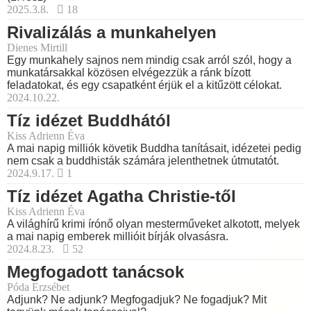
2025.3.8.
18
Rivalizálás a munkahelyen
Dienes Mirtill
Egy munkahely sajnos nem mindig csak arról szól, hogy a
munkatársakkal közösen elvégezzük a ránk bízott
feladatokat, és egy csapatként érjük el a kitűzött célokat.
2024.10.22.
Tíz idézet Buddhától
Kiss Adrienn Éva
A mai napig milliók követik Buddha tanításait, idézetei pedig
nem csak a buddhisták számára jelenthetnek útmutatót.
2024.9.17.
1
Tíz idézet Agatha Christie-től
Kiss Adrienn Éva
A világhírű krimi írónő olyan mesterműveket alkotott, melyek
a mai napig emberek millióit bírják olvasásra.
2024.8.23.
52
Megfogadott tanácsok
Póda Erzsébet
Adjunk? Ne adjunk? Megfogadjuk? Ne fogadjuk? Mit