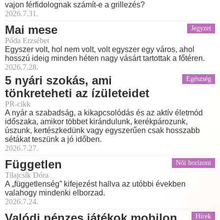
vajon férfidolognak számít-e a grillezés?
2026.7.31.
Mai mese
Jegyzet
Póda Erzsébet
Egyszer volt, hol nem volt, volt egyszer egy város, ahol
hosszú ideig minden héten nagy vásárt tartottak a főtéren.
2026.7.28.
5 nyári szokás, ami
Egészség
tönkreteheti az ízületeidet
PR-cikk
A nyár a szabadság, a kikapcsolódás és az aktív életmód
időszaka, amikor többet kirándulunk, kerékpározunk,
úszunk, kertészkedünk vagy egyszerűen csak hosszabb
sétákat teszünk a jó időben.
2026.7.27.
Független
Női horizont
Tilajcsík Dóra
A „függetlenség” kifejezést hallva az utóbbi években
valahogy mindenki elborzad.
2026.7.24.
Valódi pénzes játékok mobilon
Hírek