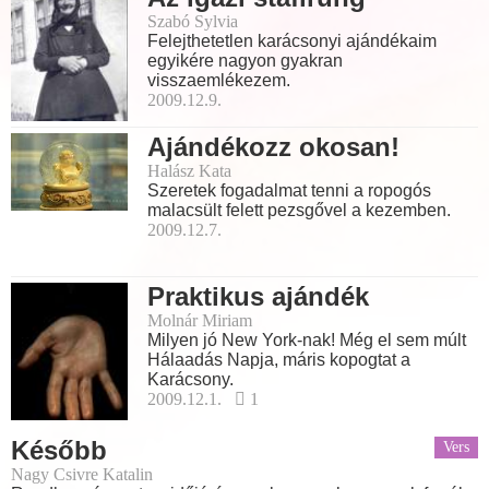
Szabó Sylvia
Felejthetetlen karácsonyi ajándékaim
egyikére nagyon gyakran
visszaemlékezem.
2009.12.9.
Ajándékozz okosan!
Halász Kata
Szeretek fogadalmat tenni a ropogós
malacsült felett pezsgővel a kezemben.
2009.12.7.
Praktikus ajándék
Molnár Miriam
Milyen jó New York-nak! Még el sem múlt
Hálaadás Napja, máris kopogtat a
Karácsony.
2009.12.1.
1
Később
Vers
Nagy Csivre Katalin