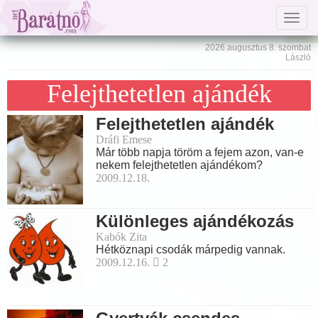
Togg
navig
2026.augusztus 8. szombat
László
Felejthetetlen ajándék
Felejthetetlen ajándék
Dráfi Emese
Már több napja töröm a fejem azon, van-e
nekem felejthetetlen ajándékom?
2009.12.18.
Különleges ajándékozás
Kabók Zita
Hétköznapi csodák márpedig vannak.
2009.12.16.
2