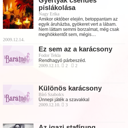
Gyertyák csendes
pislákolása
Nagy Erika
Amikor október elején, betoppantam az
egyik áruházba, gyökeret vert a lábam.
Nem láttam semmi borzalmat, még csak
meghökkentőt sem, mégis…
2009.12.14.
Ez sem az a karácsony
Fodor Tekla
Rendhagyó párbeszéd.
2009.12.11.
2
2
Különös karácsony
Bíró Szabolcs
Ünnepi játék a szavakkal
2009.12.10.
3
Az igazi stafírung