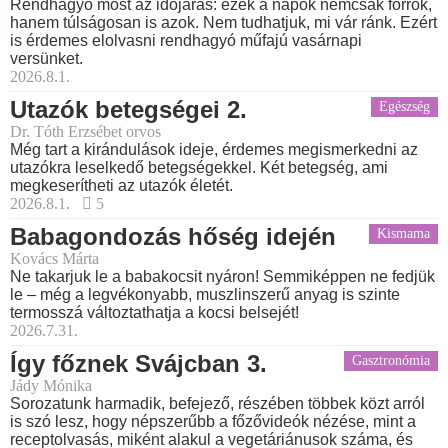
Rendhagyó most az időjárás: ezek a napok nemcsak forrók,
hanem túlságosan is azok. Nem tudhatjuk, mi vár ránk. Ezért
is érdemes elolvasni rendhagyó műfajú vasárnapi
versünket.
2026.8.1.
Utazók betegségei 2.
Egészség
Dr. Tóth Erzsébet orvos
Még tart a kirándulások ideje, érdemes megismerkedni az
utazókra leselkedő betegségekkel. Két betegség, ami
megkeserítheti az utazók életét.
2026.8.1.
5
Babagondozás hőség idején
Kismama
Kovács Márta
Ne takarjuk le a babakocsit nyáron! Semmiképpen ne fedjük
le – még a legvékonyabb, muszlinszerű anyag is szinte
termosszá változtathatja a kocsi belsejét!
2026.7.31.
Így főznek Svájcban 3.
Gasztronómia
Jády Mónika
Sorozatunk harmadik, befejező, részében többek közt arról
is szó lesz, hogy népszerűbb a főzővideók nézése, mint a
receptolvasás, miként alakul a vegetáriánusok száma, és